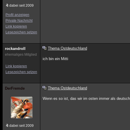
dabei seit 2009
Profil anzeigen
Private Nachricht
Link kopieren
Lesezeichen setzen
Thema Ostdeutschland
rockandroll
ehemaliges Mitglied
ich bin ein Mitti
Link kopieren
Lesezeichen setzen
Thema Ostdeutschland
DerFremde
Wenn es so ist, das wir im osten immer als deutsc
dabei seit 2009