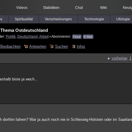
s
Videos
Statistiken
Chat
Wiki
Neuig
le
Spiritualität
Verschwörungen
Technologie
Ufologie
Thema Ostdeutschland
ter:
Politik
,
Deutschland
,
Arbeit
▪ Abonnieren:
Feed
E-Mail
Beobachten
Antworten
Suchen
Infos
vorherige
1
eshalb biste ja wech...
 dorthin fahren? War ja auch noch nie in Schleswig-Holstein oder im Saarlan