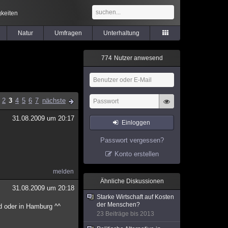
keiten
Natur
Umfragen
Unterhaltung
7
7
4
Nutzer anwesend
2
3
4
5
6
7
nächste
31.08.2009 um 20:17
Einloggen
Passwort vergessen?
Konto erstellen
melden
Ähnliche Diskussionen
31.08.2009 um 20:18
Starke Wirtschaft auf Kosten
der Menschen?
d oder in Hamburg ^^
23 Beiträge bis 2013