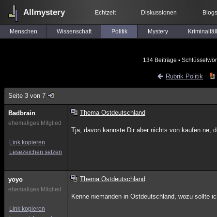
Allmystery
Echtzeit
Diskussionen
Blog
Menschen
Wissenschaft
Politik
Mystery
Kriminalfäl
134 Beiträge
▪ Schlüsselwör
Rubrik Politik
Seite 3 von 7
Thema Ostdeutschland
Badbrain
ehemaliges Mitglied
Tja, davon kannste Dir aber nichts von kaufen ne, d
Link kopieren
Lesezeichen setzen
Thema Ostdeutschland
yoyo
ehemaliges Mitglied
Kenne niemanden in Ostdeutschland, wozu sollte ich
Link kopieren