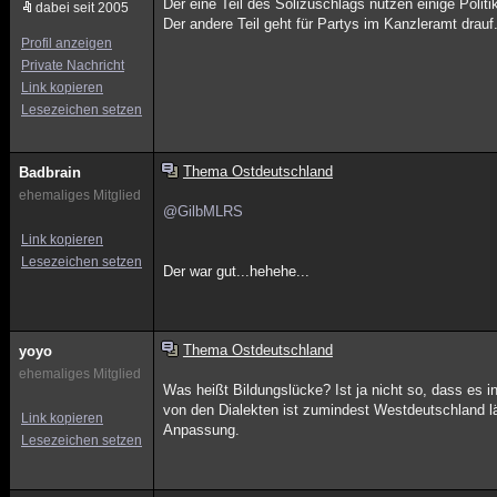
Der eine Teil des Solizuschlags nutzen einige Poli
dabei seit 2005
Der andere Teil geht für Partys im Kanzleramt drauf
Profil anzeigen
Private Nachricht
Link kopieren
Lesezeichen setzen
Thema Ostdeutschland
Badbrain
ehemaliges Mitglied
@GilbMLRS
Link kopieren
Lesezeichen setzen
Der war gut...hehehe...
Thema Ostdeutschland
yoyo
ehemaliges Mitglied
Was heißt Bildungslücke? Ist ja nicht so, dass es
von den Dialekten ist zumindest Westdeutschland 
Link kopieren
Anpassung.
Lesezeichen setzen