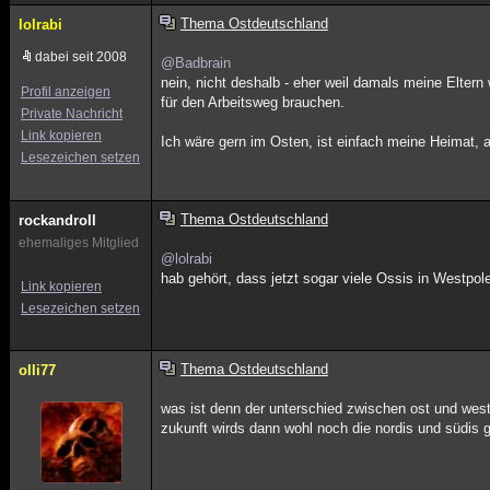
Thema Ostdeutschland
lolrabi
dabei seit 2008
@Badbrain
nein, nicht deshalb - eher weil damals meine Elte
Profil anzeigen
für den Arbeitsweg brauchen.
Private Nachricht
Link kopieren
Ich wäre gern im Osten, ist einfach meine Heimat, a
Lesezeichen setzen
Thema Ostdeutschland
rockandroll
ehemaliges Mitglied
@lolrabi
hab gehört, dass jetzt sogar viele Ossis in Westpolen
Link kopieren
Lesezeichen setzen
Thema Ostdeutschland
olli77
was ist denn der unterschied zwischen ost und west?
zukunft wirds dann wohl noch die nordis und südis g