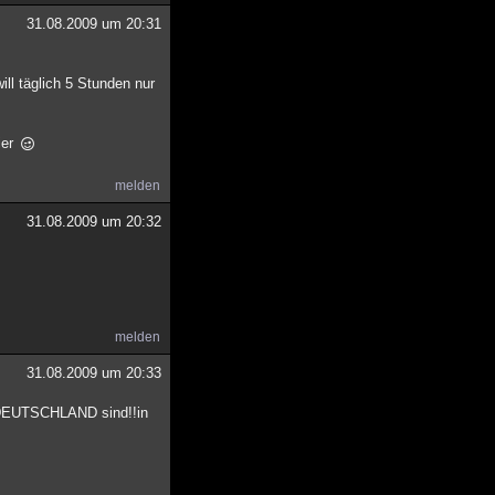
31.08.2009 um 20:31
ill täglich 5 Stunden nur
ier
melden
31.08.2009 um 20:32
melden
31.08.2009 um 20:33
le DEUTSCHLAND sind!!in