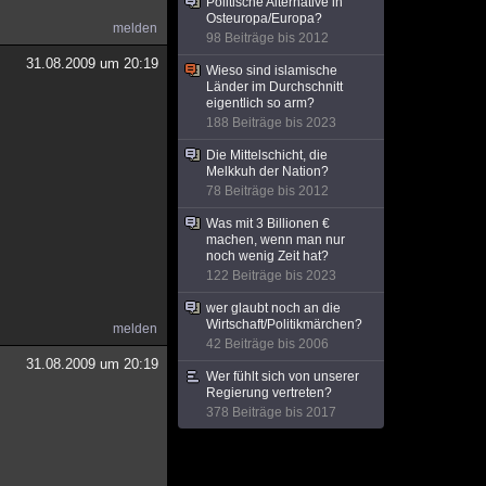
Politische Alternative in
Osteuropa/Europa?
melden
98 Beiträge bis 2012
31.08.2009 um 20:19
Wieso sind islamische
Länder im Durchschnitt
eigentlich so arm?
188 Beiträge bis 2023
Die Mittelschicht, die
Melkkuh der Nation?
78 Beiträge bis 2012
Was mit 3 Billionen €
machen, wenn man nur
noch wenig Zeit hat?
122 Beiträge bis 2023
wer glaubt noch an die
Wirtschaft/Politikmärchen?
melden
42 Beiträge bis 2006
31.08.2009 um 20:19
Wer fühlt sich von unserer
Regierung vertreten?
378 Beiträge bis 2017