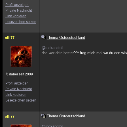
Profil anzeigen
Private Nachricht
Link kopieren
Lesezeichen setzen
Thema Ostdeutschland
olli77
@rockandroll
das war dein bester^^^.frag mich mal wo du den witz
dabei seit 2009
Profil anzeigen
Private Nachricht
Link kopieren
Lesezeichen setzen
Thema Ostdeutschland
olli77
@rockandroll