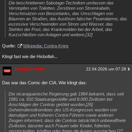
Die beschriebenen Sabotage-Techniken umfassen das
Verstopfen von Toiletten, Zerstören von Stromkabeln,
Verschmutzen von Benzintanks, das Umschlagen von
Bäumen an Straßen, das Auslösen falscher Feueralarme, das
exzessive Verschwenden von Strom und Wasser, das
Stehlen der Post, das Krankmelden bei der Arbeit, das
Kurzschließen von Anlagen und weitere.[32]
Quelle:
Wikipedia: Contra-Krieg
Klingt fast wie die Hisbollah...
JosephConrad
22.04.2026 um 07:28
Das war das Comic der CIA. Wie klingt das:
Die nicaraguanische Regierung gab 1984 bekannt, dass seit
1981 ca. 910 Staatsangestellte und 8.000 Zivilisten bei
Anschlägen der Contras getötet wurden.[26]
Geheimdienstkomitees des US-Kongresses wurden von
damaligen und früheren Contra-Führern sowie anderen
Zeugen informiert, dass die Contras tatsächlich unbewaffnete
Zivilisten, darunter auch Frauen oder Kinder, folterten,
zerstückelten, köpften oder ihnen die Augen ausstachen.[27