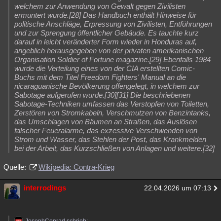
welchem zur Anwendung von Gewalt gegen Zivilisten
ermuntert wurde.[28] Das Handbuch enthält Hinweise für
politische Anschläge, Erpressung von Zivilisten, Entführungen
und zur Sprengung öffentlicher Gebäude. Es tauchte kurz
darauf in leicht veränderter Form wieder in Honduras auf,
angeblich herausgegeben von der privaten amerikanischen
Organisation Soldier of Fortune magazine.[29] Ebenfalls 1984
wurde die Verteilung eines von der CIA erstellten Comic-
Buchs mit dem Titel Freedom Fighters' Manual an die
nicaraguanische Bevölkerung offengelegt, in welchem zur
Sabotage aufgerufen wurde.[30][31] Die beschriebenen
Sabotage-Techniken umfassen das Verstopfen von Toiletten,
Zerstören von Stromkabeln, Verschmutzen von Benzintanks,
das Umschlagen von Bäumen an Straßen, das Auslösen
falscher Feueralarme, das exzessive Verschwenden von
Strom und Wasser, das Stehlen der Post, das Krankmelden
bei der Arbeit, das Kurzschließen von Anlagen und weitere.[32]
Quelle:
Wikipedia: Contra-Krieg
interrodings
22.04.2026 um 07:13