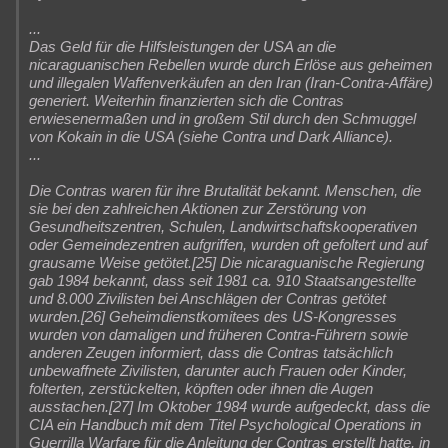
Besucht
Teilgenommen
Alle
Neue
Geschlossen
...
Das Geld für die Hilfsleistungen der USA an die
Lesenswert
Schlüsselwörter
nicaraguanischen Rebellen wurde durch Erlöse aus geheimen
und illegalen Waffenverkäufen an den Iran (Iran-Contra-Affäre)
generiert. Weiterhin finanzierten sich die Contras
erwiesenermaßen und in großem Stil durch den Schmuggel
von Kokain in die USA (siehe Contra und Dark Alliance).
...
Die Contras waren für ihre Brutalität bekannt. Menschen, die
sie bei den zahlreichen Aktionen zur Zerstörung von
Gesundheitszentren, Schulen, Landwirtschaftskooperativen
oder Gemeindezentren aufgriffen, wurden oft gefoltert und auf
grausame Weise getötet.[25] Die nicaraguanische Regierung
gab 1984 bekannt, dass seit 1981 ca. 910 Staatsangestellte
und 8.000 Zivilisten bei Anschlägen der Contras getötet
wurden.[26] Geheimdienstkomitees des US-Kongresses
wurden von damaligen und früheren Contra-Führern sowie
anderen Zeugen informiert, dass die Contras tatsächlich
unbewaffnete Zivilisten, darunter auch Frauen oder Kinder,
folterten, zerstückelten, köpften oder ihnen die Augen
ausstachen.[27] Im Oktober 1984 wurde aufgedeckt, dass die
CIA ein Handbuch mit dem Titel Psychological Operations in
Guerrilla Warfare für die Anleitung der Contras erstellt hatte, in