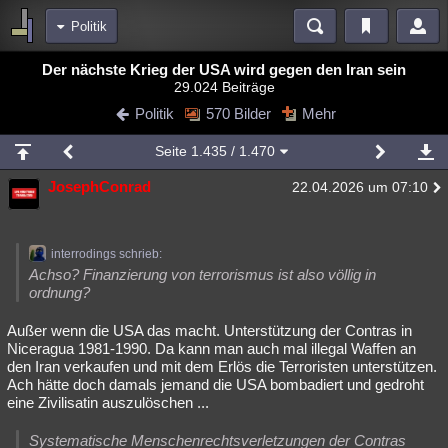
Politik
Bereiche
Der nächste Krieg der USA wird gegen den Iran sein
29.024 Beiträge
Echtzeit
Diskussionen
Blogs
Videos
Statistiken
Politik
570 Bilder
Mehr
Chat
Wiki
Neuigkeiten
2
Seite
1.435
/ 1.470
meine Rubriken
JosephConrad
22.04.2026 um 07:10
Menschen
Wissenschaft
Politik
Mystery
Kriminalfälle
Spiritualität
Verschwörungen
Technologie
Ufologie
interrodings schrieb:
Natur
Umfragen
Unterhaltung
Achso? Finanzierung von terrorismus ist also völlig in
ordnung?
weitere Rubriken
Außer wenn die USA das macht. Unterstützung der Contras in
Philosophie
Träume
Orte
Esoterik
Literatur
Niceragua 1981-1990. Da kann man auch mal illegal Waffen an
den Iran verkaufen und mit dem Erlös die Terroristen unterstützen.
Astronomie
Helpdesk
Gruppen
Gaming
Filme
Ach hätte doch damals jemand die USA bombadiert und gedroht
eine Zivilisatin auszulöschen ...
Musik
Clash
Verbesserungen
Allmystery
English
Übersichten
Systematische Menschenrechtsverletzungen der Contras