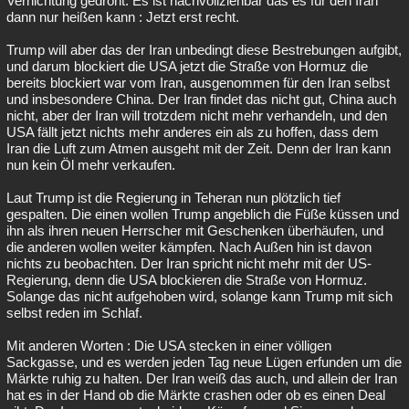
Vernichtung gedroht. Es ist nachvollziehbar das es für den Iran
dann nur heißen kann : Jetzt erst recht.
Trump will aber das der Iran unbedingt diese Bestrebungen aufgibt,
und darum blockiert die USA jetzt die Straße von Hormuz die
bereits blockiert war vom Iran, ausgenommen für den Iran selbst
und insbesondere China. Der Iran findet das nicht gut, China auch
nicht, aber der Iran will trotzdem nicht mehr verhandeln, und den
USA fällt jetzt nichts mehr anderes ein als zu hoffen, dass dem
Iran die Luft zum Atmen ausgeht mit der Zeit. Denn der Iran kann
nun kein Öl mehr verkaufen.
Laut Trump ist die Regierung in Teheran nun plötzlich tief
gespalten. Die einen wollen Trump angeblich die Füße küssen und
ihn als ihren neuen Herrscher mit Geschenken überhäufen, und
die anderen wollen weiter kämpfen. Nach Außen hin ist davon
nichts zu beobachten. Der Iran spricht nicht mehr mit der US-
Regierung, denn die USA blockieren die Straße von Hormuz.
Solange das nicht aufgehoben wird, solange kann Trump mit sich
selbst reden im Schlaf.
Mit anderen Worten : Die USA stecken in einer völligen
Sackgasse, und es werden jeden Tag neue Lügen erfunden um die
Märkte ruhig zu halten. Der Iran weiß das auch, und allein der Iran
hat es in der Hand ob die Märkte crashen oder ob es einen Deal