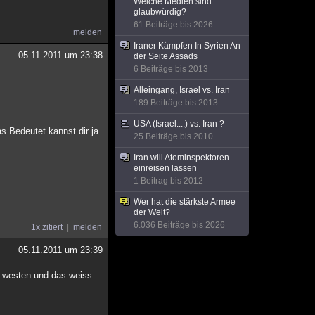
Welche Medien sind
glaubwürdig?
61 Beiträge bis 2026
melden
Iraner Kämpfen In Syrien An
05.11.2011 um 23:38
der Seite Assads
6 Beiträge bis 2013
Alleingang, Israel vs. Iran
189 Beiträge bis 2013
USA (Israel....) vs. Iran ?
s Bedeutet kannst dir ja
25 Beiträge bis 2010
Iran will Atominspektoren
einreisen lassen
1 Beitrag bis 2012
Wer hat die stärkste Armee
der Welt?
6.036 Beiträge bis 2026
1x zitiert
melden
05.11.2011 um 23:39
n westen und das weiss