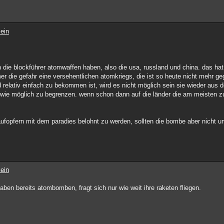
ein
n die blockführer atomwaffen haben, also die usa, russland und china. das hat
er die gefahr eine versehentlichen atomkriegs, die ist so heute nicht mehr g
d relativ einfach zu bekommen ist, wird es nicht möglich sein sie wieder aus d
 wie möglich zu begrenzen. wenn schon dann auf die länder die am meisten zu
aufopfern mit dem paradies belohnt zu werden, sollten die bombe aber nicht u
ein
ben bereits atombomben, fragt sich nur wie weit ihre raketen fliegen.