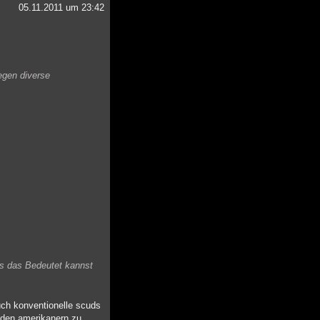
05.11.2011 um 23:42
egen diverse
as das Bedeutet kannst
uch konventionelle scuds
n den amerikanern zu