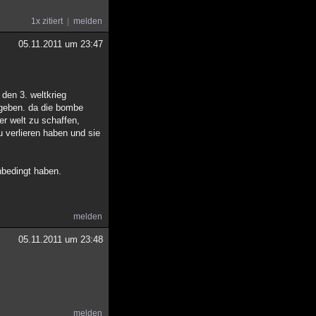
1x zitiert
melden
05.11.2011 um 23:47
 den 3. weltkrieg
egeben. da die bombe
er welt zu schaffen,
 verlieren haben und sie
nbedingt haben.
melden
05.11.2011 um 23:48
melden