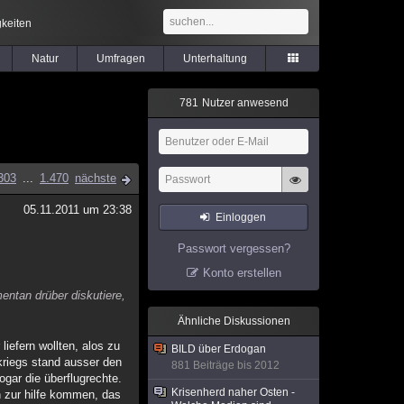
keiten
Natur
Umfragen
Unterhaltung
7
8
1
Nutzer anwesend
303
...
1.470
nächste
05.11.2011 um 23:38
Einloggen
Passwort vergessen?
Konto erstellen
ntan drüber diskutiere,
Ähnliche Diskussionen
liefern wollten, alos zu
BILD über Erdogan
kriegs stand ausser den
881 Beiträge bis 2012
ogar die überflugrechte.
Krisenherd naher Osten -
en zur hilfe kommen, das