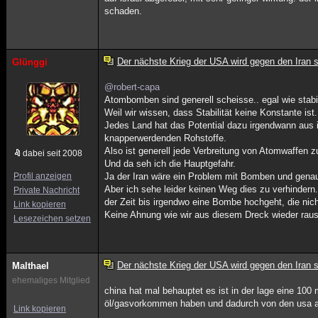
schaden.
Der nächste Krieg der USA wird gegen den Iran s
Glünggi
@robert-capa
Atombomben sind generell scheisse.. egal wie stabil
Weil wir wissen, dass Stabilität keine Konstante ist.
Jedes Land hat das Potential dazu irgendwann aus i
knapperwerdenden Rohstoffe.
Also ist generell jede Verbreitung von Atomwaffen z
dabei seit 2008
Und da seh ich die Hauptgefahr.
Profil anzeigen
Ja der Iran wäre ein Problem mit Bomben und gena
Aber ich sehe leider keinen Weg dies zu verhindern.
Private Nachricht
der Zeit bis irgendwo eine Bombe hochgeht, die nich
Link kopieren
Keine Ahnung wie wir aus diesem Dreck wieder rau
Lesezeichen setzen
Der nächste Krieg der USA wird gegen den Iran s
Malthael
ehemaliges Mitglied
china hat mal behauptet es ist in der lage eine 100
öl/gasvorkommen haben und dadurch von den usa abhä
Link kopieren