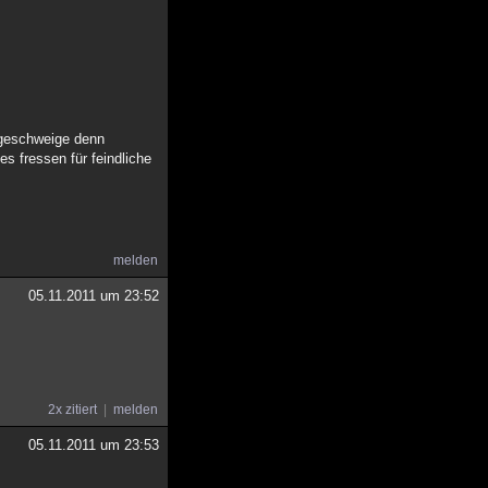
, geschweige denn
s fressen für feindliche
melden
05.11.2011 um 23:52
2x zitiert
melden
05.11.2011 um 23:53