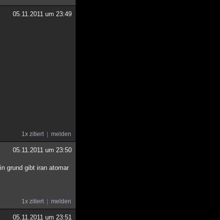
05.11.2011 um 23:49
1x zitiert
melden
05.11.2011 um 23:50
in grund gibt iran atomar
1x zitiert
melden
05.11.2011 um 23:51