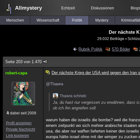
Allmystery
Echtzeit
Diskussionen
Blog
Menschen
Wissenschaft
Politik
Mystery
Kriminalfäl
Der nächste K
29.032 Beiträge
▪ Schlüs
Rubrik Politik
570 Bilder
Seite 203 von 1.470
Der nächste Krieg der USA wird gegen den Iran s
robert-capa
@Thawra
Thawra schrieb:
Ja, du hast nur vergessen zu erwähnen, dass i
ob ich ihn angreifen soll.
dabei seit 2009
warum haben die israelis die bombe? weil die franzos
Profil anzeigen
einem zeitpunkt wo sich mehrer arabische staaten a
Private Nachricht
usa, die aber nur waffen lieferten keiner den israel
Link kopieren
europa hätte israel ohne mit der wimper zu zucken e