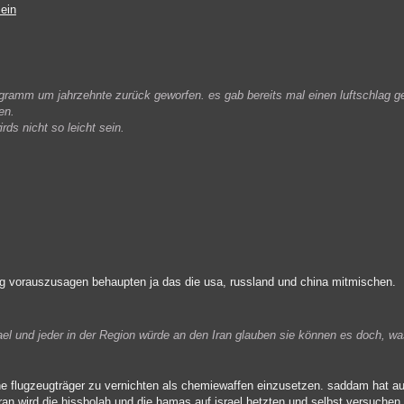
ein
ogramm um jahrzehnte zurück geworfen. es gab bereits mal einen luftschlag g
en.
rds nicht so leicht sein.
rieg vorauszusagen behaupten ja das die usa, russland und china mitmischen.
el und jeder in der Region würde an den Iran glauben sie können es doch, w
he flugzeugträger zu vernichten als chemiewaffen einzusetzen. saddam hat a
r iran wird die hissbolah und die hamas auf israel hetzten und selbst versuche