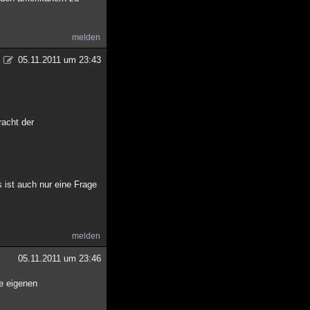
melden
05.11.2011 um 23:43
racht der
s ist auch nur eine Frage
melden
05.11.2011 um 23:46
ne eigenen