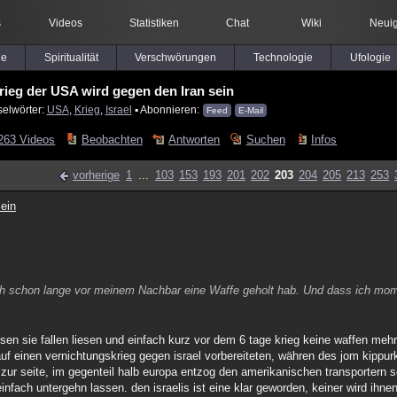
s
Videos
Statistiken
Chat
Wiki
Neuig
le
Spiritualität
Verschwörungen
Technologie
Ufologie
rieg der USA wird gegen den Iran sein
selwörter:
USA
,
Krieg
,
Israel
▪ Abonnieren:
Feed
E-Mail
263 Videos
Beobachten
Antworten
Suchen
Infos
vorherige
1
...
103
153
193
201
202
203
204
205
213
253
ein
ch schon lange vor meinem Nachbar eine Waffe geholt hab. Und dass ich mome
en sie fallen liesen und einfach kurz vor dem 6 tage krieg keine waffen mehr 
uf einen vernichtungskrieg gegen israel vorbereiteten, währen des jom kippur
is zur seite, im gegenteil halb europa entzog den amerikanischen transportern s
infach untergehn lassen. den israelis ist eine klar geworden, keiner wird ihn