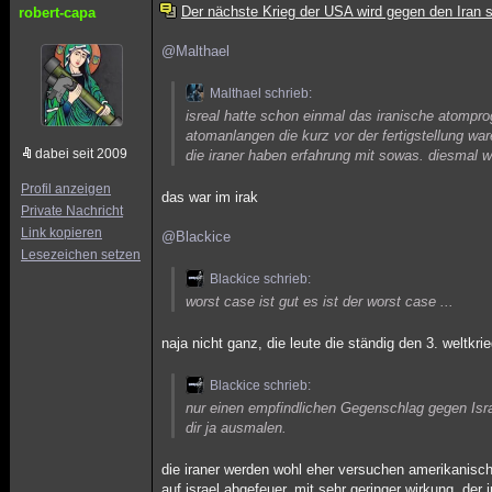
Der nächste Krieg der USA wird gegen den Iran s
robert-capa
@Malthael
Malthael schrieb:
isreal hatte schon einmal das iranische atompr
atomanlangen die kurz vor der fertigstellung war
dabei seit 2009
die iraner haben erfahrung mit sowas. diesmal wi
Profil anzeigen
das war im irak
Private Nachricht
Link kopieren
@Blackice
Lesezeichen setzen
Blackice schrieb:
worst case ist gut es ist der worst case ...
naja nicht ganz, die leute die ständig den 3. weltk
Blackice schrieb:
nur einen empfindlichen Gegenschlag gegen Isra
dir ja ausmalen.
die iraner werden wohl eher versuchen amerikanisc
auf israel abgefeuer, mit sehr geringer wirkung. de