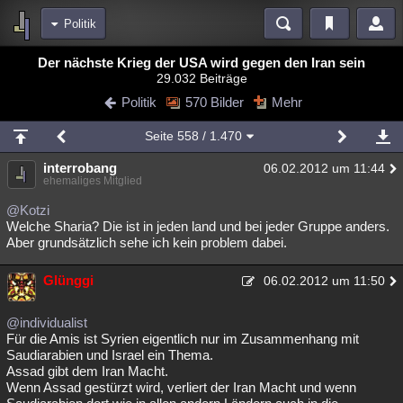
Politik
Bereiche
Der nächste Krieg der USA wird gegen den Iran sein
29.032 Beiträge
Echtzeit
Diskussionen
Blogs
Videos
Statistiken
Politik
570 Bilder
Mehr
Chat
Wiki
Neuigkeiten
Seite
558
/ 1.470
meine Rubriken
interrobang
06.02.2012 um 11:44
Menschen
Wissenschaft
Politik
Mystery
Kriminalfälle
ehemaliges Mitglied
Spiritualität
Verschwörungen
Technologie
Ufologie
@Kotzi
Welche Sharia? Die ist in jeden land und bei jeder Gruppe anders.
Aber grundsätzlich sehe ich kein problem dabei.
Natur
Umfragen
Unterhaltung
weitere Rubriken
Glünggi
06.02.2012 um 11:50
Philosophie
Träume
Orte
Esoterik
Literatur
@individualist
Astronomie
Helpdesk
Gruppen
Gaming
Filme
Für die Amis ist Syrien eigentlich nur im Zusammenhang mit
Saudiarabien und Israel ein Thema.
Musik
Clash
Verbesserungen
Allmystery
English
Assad gibt dem Iran Macht.
Wenn Assad gestürzt wird, verliert der Iran Macht und wenn
Übersichten