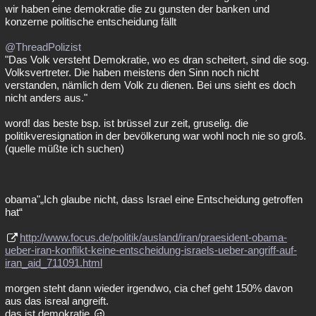
wir haben eine demokratie die zu gunsten der banken und
konzerne politische entscheidung fällt
@ThreadPolizist
"Das Volk versteht Demokratie, wo es dran scheitert, sind die sog.
Volksvertreter. Die haben meistens den Sinn noch nicht
verstanden, nämlich dem Volk zu dienen. Bei uns sieht es doch
nicht anders aus."
word! das beste bsp. ist brüssel zur zeit, gruselig. die
politikveresignation in der bevölkerung war wohl noch nie so groß.
(quelle müßte ich suchen)
obama"„Ich glaube nicht, dass Israel eine Entscheidung getroffen
hat“
http://www.focus.de/politik/ausland/iran/praesident-obama-
ueber-iran-konflikt-keine-entscheidung-israels-ueber-angriff-auf-
iran_aid_711091.html
morgen steht dann wieder irgendwo, cia chef geht 150% davon
aus das isreal angreift.
das ist demokratie