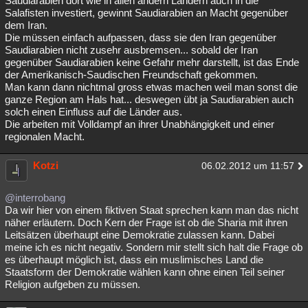
Saudiarabien dort wie in allen andern Ländern auch in die
Salafisten investiert, gewinnt Saudiarabien an Macht gegenüber
Besucht
Teilgenommen
Alle
Neue
Geschlossen
dem Iran.
Die müssen einfach aufpassen, dass sie den Iran gegenüber
Lesenswert
Schlüsselwörter
Saudiarabien nicht zusehr ausbremsen... sobald der Iran
gegenüber Saudiarabien keine Gefahr mehr darstellt, ist das Ende
der Amerikanisch-Saudischen Freundschaft gekommen.
Man kann dann nichtmal gross etwas machen weil man sonst die
ganze Region am Hals hat... deswegen übt ja Saudiarabien auch
solch einen Einfluss auf die Länder aus.
Die arbeiten mit Volldampf an ihrer Unabhängigkeit und einer
regionalen Macht.
Kotzi
06.02.2012 um 11:57
@interrobang
Da wir hier von einem fiktiven Staat sprechen kann man das nicht
näher erläutern. Doch Kern der Frage ist ob die Sharia mit ihren
Leitsätzen überhaupt eine Demokratie zulassen kann. Dabei
meine ich es nicht negativ. Sondern mir stellt sich halt die Frage ob
es überhaupt möglich ist, dass ein muslimisches Land die
Staatsform der Demokratie wählen kann ohne einen Teil seiner
Religion aufgeben zu müssen.