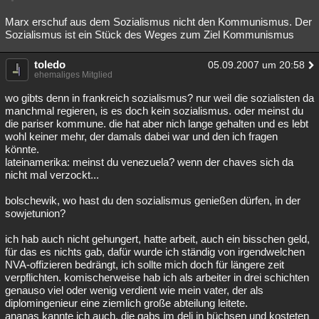
Marx erschuf aus dem Sozialismus nicht den Kommunismus. Der
Sozialismus ist ein Stück des Weges zum Ziel Kommunismus
toledo
05.09.2007 um 20:58
ehemaliges Mitglied
wo gibts denn in frankreich sozialismus? nur weil die sozialisten da
manchmal regieren, is es doch kein sozialismus. oder meinst du
die pariser kommune. die hat aber nich lange gehalten und es lebt
wohl keiner mehr, der damals dabei war und den ich fragen
könnte.
lateinamerika: meinst du venezuela? wenn der chaves sich da
nicht mal verzockt...
bolschewik, wo hast du den sozialismus genießen dürfen, in der
sowjetunion?
ich hab auch nicht gehungert, hatte arbeit, auch ein bisschen geld,
für das es nichts gab, dafür wurde ich ständig von irgendwelchen
NVA-offizieren bedrängt, ich sollte mich doch für längere zeit
verpflichten. komischerweise hab ich als arbeiter in drei schichten
genauso viel oder wenig verdient wie mein vater, der als
diplomingenieur eine ziemlich große abteilung leitete.
ananas kannte ich auch. die gabs im deli in büchsen und kosteten