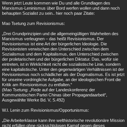
Wenn jetzt Leute kommen wie Du und alle Grundlagen des
Marxismus-Leninismus über Bord werfen wollen und dann noch
behaupten Sozialist zu sein.. hier noch paar Zitate:
Mao Tsetung zum Revisionismus:
„Drei Grundprinzipien und die allgemeingültigen Wahrheiten des
Marxismus verleugnen – das heißt Revisionismus. Der
Revisionismus ist eine Art der bürgerlichen Ideologie. Die
Revisionisten verwischen den Unterschied zwischen dem
Sozialismus und dem Kapitalismus, den Unterschied zwischen
der proletarischen und der bürgerlichen Diktatur. Das, wofür sie
eintreten, ist in Wirklichkeit nicht die sozialistische Linie, sondern
eine kapitalistische. Unter den gegenwärtigen Verhältnissen ist der
Revisionismus noch schädlicher als der Dogmatismus. Es ist jetzt
für unseine vordringliche Aufgabe, an der ideologischen Front die
Kritik am Revisionismus zu entfalten.“
(Mao Tsetung: „Rede auf der Landeskonferenz der
Kommunistischen Partei Chinas über Propagandaarbeit“,
Ausgewählte Werke Bd. V, S.492)
W.I. Lenin zum Revisionismus/Opportunismus:
„Die Arbeiterklasse kann ihre welthistorische revolutionäre Mission
nicht erfüllen ohne rücksichtslosen Kampf gegen dieses