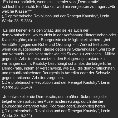
„Es ist nur natürlich, wenn ein Liberaler von „Demokratie“
schlechthin spricht. Ein Marxist wird nie vergessen zu fragen: „Für
welche Klasse?““
(„Dieproletarische Revolution und der Renegat Kautsky“, Lenin
Werke 28, S.233)
„Es gibt keinen einzigen Staat, und sei es auch der
demokratischste, wo es nicht in der Verfassung Hintertürchen oder
Klauseln gäbe, die der Bourgeoisie die Möglichkeit sichern, „bei
Verstößen gegen die Ruhe und Ordnung“ - in Wirklichkeit aber,
wenn die ausgebeutete Klasse gegen ihr Sklavendasein „verstößt“
und versucht, sich nicht mehr wie ein Sklave zu verhalten – Militär
gegen die Arbeiter einzusetzen, den Belagerungszustand zu
verhängen u.a.m. Kautsky beschönigt schamlos die bürgerliche
Demokratie, indem er verschweigt, wie z.B. die demokratischsten
und republikanischsten Bourgeois in Amerika oder der Schweiz
gegen streikende Arbeiter vorgehen.
(„Die proletarische Revolution und der Renegat Kautsky“, Lenin
Werke 28, S.243)
„Je entwickelter die Demokratie, desto näher rücken bei jeder
tiefgehenden politischen Auseinandersetzung, durch die die
Bourgeoisie gefährdet wird, Pogrome oderBürgerkrieg heran“
(„Die proletarische Revolution und der Renegat Kautsky“, Lenin
Werke 28, S.244)