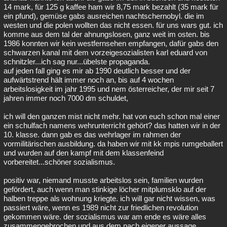
14 mark, für 125 g kaffee ham wir 8,75 mark bezahlt (35 mark für
ein pfund), gemüse gabs ausreichen nachtschernobyl. die im
westen und die polen wollten das nicht essen. für uns wars gut. ich
komme aus dem tal der ahnungslosen, ganz weit im osten. bis
1986 konnten wir kein westfernsehen empfangen, dafür gabs den
schwarzen kanal mit dem vorzeigesozialisten karl eduard von
schnitzler...ich sag nur...übelste propaganda.
auf jeden fall ging es mir ab 1990 deutlich besser und der
aufwärtstrend hält immer noch an, bis auf 4 wochen
arbeitslosigkeit im jahr 1995 und nem österreicher, der mir seit 7
jahren immer noch 7000 dm schuldet,
ich will den ganzen mist nicht mehr. hat von euch schon mal einer
ein schulfach namens wehrunterricht gehört? das hatten wir in der
10. klasse. dann gab es das wehrlager im rahmen der
vormilitärischen ausbildung. da haben wir mit kk mpis rumgeballert
und wurden auf den kampf mit dem klassenfeind
vorbereitet...schöner sozialismus.
positiv war, niemand musste arbeitslos sein, familien wurden
gefördert, auch wenn man stinkige löcher mitplumsklo auf der
halben treppe als wohnung kriegte. ich will gar nicht wissen, was
passiert wäre, wenn es 1989 nicht zur friedlichen revolution
gekommen wäre. der sozialismus war am ende es wäre alles
zusammengebrochen und aus dem nach eigener aussage