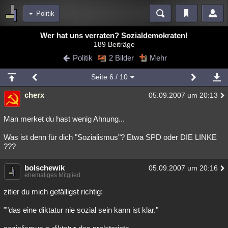
Politik
Bereiche
Wer hat uns verraten? Sozialdemokraten!
189 Beiträge
Echtzeit
Diskussionen
Blogs
Videos
Statistiken
Politik
2 Bilder
Mehr
Chat
Wiki
Neuigkeiten
2
Seite
6
/ 10
meine Rubriken
cherx
05.09.2007 um 20:13
Menschen
Wissenschaft
Politik
Mystery
Kriminalfälle
Spiritualität
Verschwörungen
Technologie
Ufologie
Man merket du hast wenig Ahnung...
Was ist denn für dich "Sozialismus"? Etwa SPD oder DIE LINKE
Natur
Umfragen
Unterhaltung
???
weitere Rubriken
bolschewik
Philosophie
Träume
Orte
Esoterik
05.09.2007 um 20:16
Literatur
ehemaliges Mitglied
Astronomie
Helpdesk
Gruppen
Gaming
Filme
zitier du mich gefälligst richtig:
Musik
Clash
Verbesserungen
Allmystery
English
""das eine diktatur nie sozial sein kann ist klar."
Übersichten