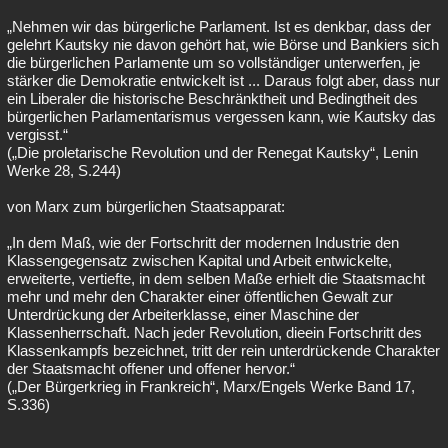
„Nehmen wir das bürgerliche Parlament. Ist es denkbar, dass der
gelehrt Kautsky nie davon gehört hat, wie Börse und Bankiers sich
die bürgerlichen Parlamente um so vollständiger unterwerfen, je
stärker die Demokratie entwickelt ist ... Daraus folgt aber, dass nur
ein Liberaler die historische Beschränktheit und Bedingtheit des
bürgerlichen Parlamentarismus vergessen kann, wie Kautsky das
vergisst.“
(„Die proletarische Revolution und der Renegat Kautsky“, Lenin
Werke 28, S.244)
von Marx zum bürgerlichen Staatsapparat:
„In dem Maß, wie der Fortschritt der modernen Industrie den
Klassengegensatz zwischen Kapital und Arbeit entwickelte,
erweiterte, vertiefte, in dem selben Maße erhielt die Staatsmacht
mehr und mehr den Charakter einer öffentlichen Gewalt zur
Unterdrückung der Arbeiterklasse, einer Maschine der
Klassenherrschaft. Nach jeder Revolution, dieein Fortschritt des
Klassenkampfs bezeichnet, tritt der rein unterdrückende Charakter
der Staatsmacht offener und offener hervor.“
(„Der Bürgerkrieg in Frankreich“, Marx/Engels Werke Band 17,
S.336)