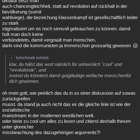
diktatur setzt man
auch chancengleichheit, statt auf revolution auf rückhalt in der
bevölkerung (somit
wahlsiege). die bezeichung klassenkampf ist gesellschaftlich leider
zu stark
stigmatisiert um es noch sinnvoll gebrauchen zu können. damit
holt man doch keine
verbündetetn, damit vergrault man menschen.
darin sind die kommunisten ja immerschon grossartig gewesen
bolschewik schrieb:
klar, du hälst das wort nämlich für unheimlich "cool" und
"revolutionär", und
meinst du könntest damit gutgläubige einfache menschenfür
dich gewinnen.
oh mein gott, wie peinlich das du in so einer diskussion auf sowas
zurückgreifen
musst. da stand ja auch nicht das es die gleiche linie ist wie der
sozialistische
mainstream in der modernen westlichen welt.
oder biste zu cool um alles zu lesen und zitierst deshalb thesen
unter gloreicher
missbeachtung des dazugehörigen arguments?!