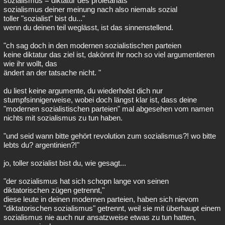
sozialismus = diktatur des proletariats
sozialismus deiner meinung nach also niemals sozial
Besucht
Teilgenommen
Alle
Neue
Geschlossen
toller "sozialist" bist du..."
wenn du deinen teil weglässt, ist das sinnenstellend.
Lesenswert
Schlüsselwörter
"ch sag doch in den modernen sozialistischen parteien
keine diktatur das ziel ist, dakönnt ihr noch so viel argumentieren
wie ihr wollt, das
ändert an der tatsache nicht. "
du liest keine argumente, du wiederholst dich nur
stumpfsinnigerweise, wobei doch längst klar ist, dass deine
"modernen sozialistischen parteien" mal abgesehen vom namen
nichts mit sozialismus zu tun haben.
"und seid wann bitte gehört revolution zum sozialismus?! wo bitte
lebts du? argentinien?!"
jo, toller sozialist bist du, wie gesagt...
"der sozialismus hat sich schopn lange von seinen
diktatorischen zügen getrennt,"
diese leute in deinen modernen parteien, haben sich nievom
"diktatorischen sozialismus" getrennt, weil sie mit überhaupt einem
sozialismus nie auch nur ansatzweise etwas zu tun hatten,