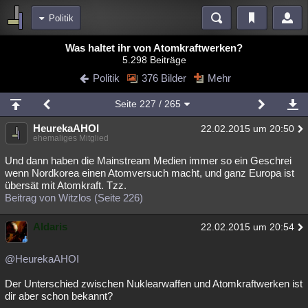
Politik
Bereiche
Was haltet ihr von Atomkraftwerken?
5.298 Beiträge
Echtzeit
Diskussionen
Blogs
Videos
Statistiken
Politik
376 Bilder
Mehr
Chat
Wiki
Neuigkeiten
2
Seite
227
/ 265
meine Rubriken
HeurekaAHOI
22.02.2015 um 20:50
Menschen
Wissenschaft
Politik
Mystery
Kriminalfälle
ehemaliges Mitglied
Spiritualität
Verschwörungen
Technologie
Ufologie
Und dann haben die Mainstream Medien immer so ein Geschrei
wenn Nordkorea einen Atomversuch macht, und ganz Europa ist
übersät mit Atomkraft. Tzz.
Natur
Umfragen
Unterhaltung
Beitrag von Witzlos (Seite 226)
weitere Rubriken
Aldaris
Philosophie
Träume
Orte
Esoterik
22.02.2015 um 20:54
Literatur
Astronomie
Helpdesk
Gruppen
Gaming
Filme
@HeurekaAHOI
Musik
Clash
Verbesserungen
Allmystery
English
Der Unterschied zwischen Nuklearwaffen und Atomkraftwerken ist
dir aber schon bekannt?
Übersichten