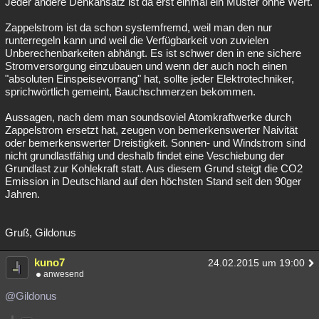
Jeder andere Denkansatz ist da erst einmal ein Muster ohne Wert.
Zappelstrom ist da schon systemfremd, weil man den nur
runterregeln kann und weil die Verfügbarkeit von zuvielen
Unberechenbarkeiten abhängt. Es ist schwer den in ene sichere
Stromversorgung einzubauen und wenn der auch noch einen
"absoluten Einspeisevorrang" hat, sollte jeder Elektrotechniker,
sprichwörtlich gemeint, Bauchschmerzen bekommen.
Aussagen, nach dem man soundsoviel Atomkraftwerke durch
Zappelstrom ersetzt hat, zeugen von bemerkenswerter Naivität
oder bemerkenswerter Dreistigkeit. Sonnen- und Windstrom sind
nicht grundlastfähig und deshalb findet eine Veschiebung der
Grundlast zur Kohlekraft statt. Aus diesem Grund steigt die CO2
Emission in Deutschland auf den höchsten Stand seit den 90ger
Jahren.
Gruß, Gildonus
kuno7
24.02.2015 um 19:00
anwesend
@Gildonus