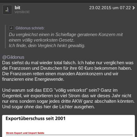
Besucht
Teilgenommen
Alle
Neue
Geschlossen
bit
23.02.2015 um 07:22
versteckt
Lesenswert
Schlüsselwörter
Gildonus schrieb:
Du vergleichst einen in Schieflage geratenen Konzern mit
einem völlig verkorksten Gesetz.
Ich finde, dein Vergleich hinkt gewaltig.
@Gildonus
Das siehst du mal wieder total falsch. Ich habe nur verglichen was
die Franzosen und Deutschen für ihre 60 €uro bekommen haben.
Die Franzosen retten einen maroden Atomkonzern und wir
finanzieren eine Energiewende.
Und warum soll das EEG "völlig verkorkst" sein? Ganz im
Gegenteil, wir exportieren so viel Strom das wir dieses Jahr nicht
nur eins sondern sogar jedes dritte AKW ganz abschalten könnten.
Und sogar ohne das hier die Lichter ausgehen.