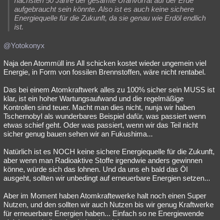
nächsten 50 Jahre der gesamte Uranvorrat auf der Erde
aufgebraucht sein könnte. Also ist es auch keine sichere
Energiequelle für die Zukunft, da sie genau wie Erdöl endlich
ist.
@Yotokonyx
Naja den Atommüll ins All schicken kostet wieder ungemein viel
Energie, in Form von fossilen Brennstoffen, wäre nicht rentabel.
Das bei einem Atomkraftwerk alles zu 100% sicher sein MUSS ist
klar, ist ein hoher Wartungsaufwand und die regelmäßige
Kontrollen sind teuer. Macht man dies nicht, nunja wir haben
Tschernobyl als wunderbares Beispiel dafür, was passiert wenn
etwas schief geht. Oder was passiert, wenn wir das Teil nicht
sicher genug bauen sehen wir an Fukushima...
Natürlich ist es NOCH keine sichere Energiequelle für die Zukunft,
aber wenn man Radioaktive Stoffe irgendwie anders gewinnen
könne, würde sich das lohnen. Und da uns eh bald das Öl
ausgeht, sollten wir unbedingt auf erneuerbare Energien setzen...
Aber im Moment haben Atomkraftewerke halt noch einen Super
Nutzen, und den sollten wir auch Nutzen bis wir genug Kraftwerke
für erneuerbare Energien haben... Einfach so ne Energiewende