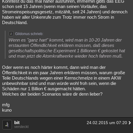
Könntest du das mal näher ausführen, immerhin gibts das EEG
schon seit 15 Jahren (wenn man seinen Vorläufer, das
Stromeinspeisungsgesetz, mitzählt, seit 24 Jahren) und dennoch
haben wir aller Unkenrufe zum Trotz immer noch Strom in
Deutschland.
Gildonus schrieb:
Wenn es "ganz hart" kommt, wird man in 10-20 Jahren der
erstaunten Öffendlichkeit erklären müssen, daß dieses
gesellschaftspolitische Experiment 1 Billionen € gekostet hat
und man jetzt die Atomkraftwerke wieder hoch fahren muß.
Oder wenn es noch härter kommt, dann wird man der
Öffentlichkeit in ein paar Jahren erklären müssen, warum große
Teile Deutschlands wegen einer Kernschmelze in einem AKW
unbewohnbar sind und man würde wohl froh sein, wenn die
Schäden nur 1 Billion € ausgemacht hätten.
Welches der beiden Szenarios wäre dir denn lieber?
mfg
kuno
bit
24.02.2015 um 07:20
versteckt