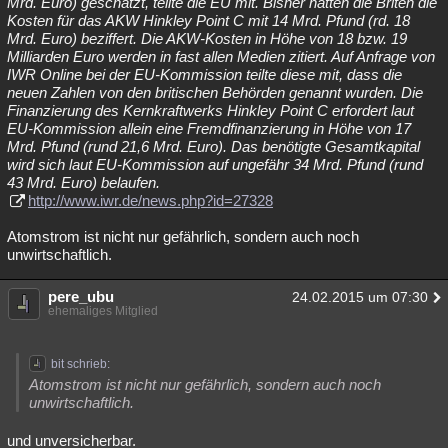
Mrd. Euro) geschätzt, teilte die EU mit. Bisher hatten die Briten die
Kosten für das AKW Hinkley Point C mit 14 Mrd. Pfund (rd. 18
Mrd. Euro) beziffert. Die AKW-Kosten in Höhe von 18 bzw. 19
Milliarden Euro werden in fast allen Medien zitiert. Auf Anfrage von
IWR Online bei der EU-Kommission teilte diese mit, dass die
neuen Zahlen von den britischen Behörden genannt wurden. Die
Finanzierung des Kernkraftwerks Hinkley Point C erfordert laut
EU-Kommission allein eine Fremdfinanzierung in Höhe von 17
Mrd. Pfund (rund 21,6 Mrd. Euro). Das benötigte Gesamtkapital
wird sich laut EU-Kommission auf ungefähr 34 Mrd. Pfund (rund
43 Mrd. Euro) belaufen.
http://www.iwr.de/news.php?id=27328
Atomstrom ist nicht nur gefährlich, sondern auch noch
unwirtschaftlich.
pere_ubu
24.02.2015 um 07:30
ehemaliges Mitglied
bit schrieb:
Atomstrom ist nicht nur gefährlich, sondern auch noch
unwirtschaftlich.
und unversicherbar.