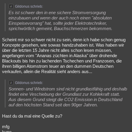
Gildonus schrieb:
Es ist schwer den in ene sichere Stromversorgung
einzubauen und wenn der auch noch einen "absoluten
Einspeisevorrang" hat, sollte jeder Elektrotechniker,
sprichwörtlich gemeint, Bauchschmerzen bekommen.
Scheint mir so schwer nicht zu sein, denn ich habe schon genug
Konzepte gesehen, wie sowas handzuhaben ist. Was haben wir
über die letzten 15 Jahre nicht alles schon lesen müssen,
angefangen vom "Ananas züchten in Alaska" über drohende
Blackouts bis hin zu lachenden Tschechen und Franzosen, die
ihren billigen Atomstrom teuer an den dummen Deutschen
verkaufen, allein die Realität sieht anders aus...
Gildonus schrieb:
Sonnen- und Windstrom sind nicht grundlastfähig und deshalb
findet eine Veschiebung der Grundlast zur Kohlekraft statt.
Aus diesem Grund steigt die CO2 Emission in Deutschland
auf den höchsten Stand seit den 90ger Jahren.
Hast du da mal eine Quelle zu?
mfg
kuno