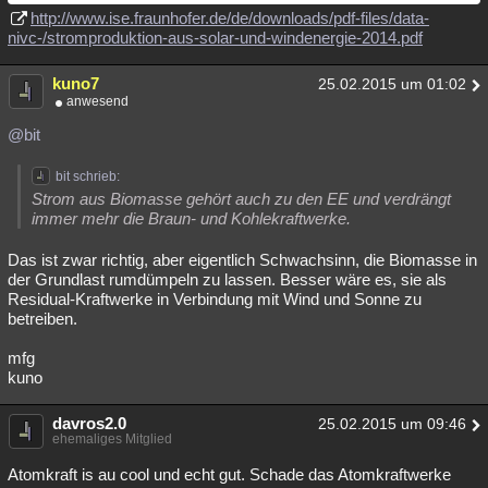
http://www.ise.fraunhofer.de/de/downloads/pdf-files/data-
nivc-/stromproduktion-aus-solar-und-windenergie-2014.pdf
kuno7
25.02.2015 um 01:02
anwesend
@bit
bit schrieb:
Strom aus Biomasse gehört auch zu den EE und verdrängt
immer mehr die Braun- und Kohlekraftwerke.
Das ist zwar richtig, aber eigentlich Schwachsinn, die Biomasse in
der Grundlast rumdümpeln zu lassen. Besser wäre es, sie als
Residual-Kraftwerke in Verbindung mit Wind und Sonne zu
betreiben.
mfg
kuno
davros2.0
25.02.2015 um 09:46
ehemaliges Mitglied
Atomkraft is au cool und echt gut. Schade das Atomkraftwerke