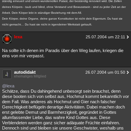
ständig erneuert und einem wundervollen Palast, der beständig renoviert wird. Die Zellen
deines Körpers - taub und blind, ohne Verstand und Bewusstsein - sind zu jeder Zeit an der
Arbeit. Dein Körper lebt in ständiger Beziehung mit dem All.
Dein Körper, deine Organe, deine ganze Konstitution ist nicht dein Eigentum. Du hast sie
nicht gemacht… Du hast sie nicht in irgendeiner Werkstatt gekauft.
lexa
25.07.2004 um 22:11
Na sollte ich denen im Paradis über den Weg laufen, kriegen die
eins von mir verpasst.
autodidakt
26.07.2004 um 01:50
ehemaliges Mitglied
@lexa
Schätze, dass Du dahingehend unbesorgt sein brauchst, denn
diese booten sich von selbst aus, Hochmut kommt bekanntlich vor
dem Fall. Was anderes als Hochmut und Gier nach falscher
Gerechtigkeit beflügeln derartige Aktivitäten. Dabei machen doch
erst gelebte Demut und Barmherzigkeit, gegründet in Gottes
allumfassender Liebe, das wahre Kind Gottes aus. Diese
Verblendeten werden ganz sicher adäquate Früchte einfahren.
Dennoch sind und bleiben sie unsere Geschwister, weshalb uns