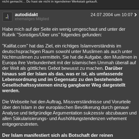
nicht gemacht… Du hast sie nicht in irgendeiner Werkstatt gekauft.
autodidakt
24.07.2004 um 10:07
ehemaliges Mitglied
Habe mich auf der Seite ein wenig umgeschaut und unter der
Rubrik "Sonstiges/Über uns" folgendes gefunden:
"Kalifat.com" hat das Ziel, ein richtiges Islamverständnis im
deutschsprachigen Raum sowohl unter Muslimen als auch unter
Nichtmuslimen zu vermitteln. Sie hat die Aufgabe, den Muslimen in
Europa ihre Verbundenheit mit der islamischen Ummah überall auf
der Welt als göttliches Gebot bewusst zu machen.
Darüber
hinaus soll der Islam als das, was er ist, als umfassende
Lebensordnung und im Gegensatz zu den bestehenden
Gesellschaftssystemen einzig gangbarer Weg dargestellt
werden.
Die Webseite hat den Auftrag, Missverständnisse und Vorurteile
über den Islam in der europäischen Bevölkerung durch genaue
Analyse und tiefgründige Argumentation sukzessiv abzubauen und
allen Säkularisierungs- und Aushöhlungstendenzen vehement
entgegenzutreten.
Der Islam manifestiert sich als Botschaft der reinen