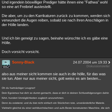
Und irgendein böswilliger Prediger hätte ihnen eine "Fathwa" wohl
so eine art Freibrief austestellt.
Die aber, um zu den Karrikaturen zurück zu kommen, werden sich
verwundert die Augen reiben, sobald sie nach ihren Anschlägen in
der Hölle landen.
Und ich bin geneigt zu sagen, beinahe wünschte ich es gäbe eine
Hölle.
Doch vorsicht vorsicht.
Sonny-Black
24.07.2004 um 19:33
Diskussionsleiter
also aus meiner sicht kommen sie auch in die hölle, für das was
sie tun. Aber nur aus meiner sicht, gott weiss es am besten...
Oh du hartnäckiger Leugner!
Dein Egoismus hat dich so dumm gemacht, dass er dich in deinen Schlussfolgerungen dahin
führt, hundert Unmöglichkeiten zugleich anzunehmen.
Denn du existierst; und du bist nicht einfach ein Stückchen tote, unveränderliche Materie.
Vielmehr gleichst du einer wohldurchdachten und aufs Beste konstruierten Maschine, die sich