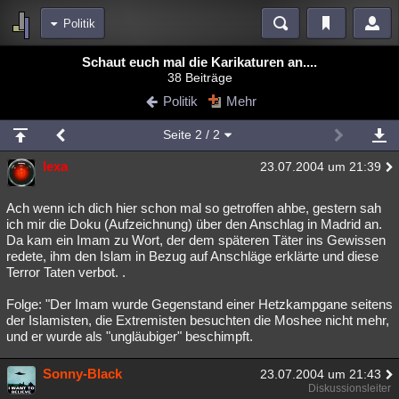
Politik
Bereiche
Schaut euch mal die Karikaturen an....
38 Beiträge
Echtzeit
Diskussionen
Blogs
Videos
Statistiken
Politik
Mehr
Chat
Wiki
Neuigkeiten
Seite
2
/ 2
meine Rubriken
lexa
23.07.2004 um 21:39
Menschen
Wissenschaft
Politik
Mystery
Kriminalfälle
Spiritualität
Verschwörungen
Technologie
Ufologie
Ach wenn ich dich hier schon mal so getroffen ahbe, gestern sah
ich mir die Doku (Aufzeichnung) über den Anschlag in Madrid an.
Da kam ein Imam zu Wort, der dem späteren Täter ins Gewissen
Natur
Umfragen
Unterhaltung
redete, ihm den Islam in Bezug auf Anschläge erklärte und diese
weitere Rubriken
Terror Taten verbot. .
Philosophie
Träume
Orte
Esoterik
Literatur
Folge: "Der Imam wurde Gegenstand einer Hetzkampgane seitens
der Islamisten, die Extremisten besuchten die Moshee nicht mehr,
Astronomie
Helpdesk
Gruppen
Gaming
Filme
und er wurde als "ungläubiger" beschimpft.
Musik
Clash
Verbesserungen
Allmystery
English
Sonny-Black
23.07.2004 um 21:43
Diskussionsleiter
Übersichten