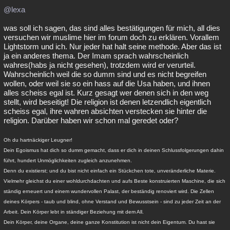
@lexa
Besucht
Teilgenommen
Alle
Neue
Geschlossen
was soll ich sagen, das sind alles bestätigungen für mich, all dies
Lesenswert
Schlüsselwörter
versuchen wir muslime hier im forum doch zu erklären. Vorallem
Lightstorm und ich. Nur jeder hat halt seine methode. Aber das ist
ja ein anderes thema. Der Imam sprach wahrscheinlich
wahres(habs ja nicht gesehen), trotzdem wird er verurteil.
Wahrscheinlich weil die so dumm sind und es nicht begreifen
wollen, oder weil sie so ein hass auf die Usa haben, und ihnen
alles scheiss egal ist. Kurz gesagt wer denen sich in den weg
stellt, wird beseitigt! Die religion ist denen letzendlich eigentlich
scheiss egal, ihre wahren absichten verstecken sie hinter die
religion. Darüber haben wir schon mal geredet oder?
Oh du hartnäckiger Leugner!
Dein Egoismus hat dich so dumm gemacht, dass er dich in deinen Schlussfolgerungen dahin
führt, hundert Unmöglichkeiten zugleich anzunehmen.
Denn du existierst; und du bist nicht einfach ein Stückchen tote, unveränderliche Materie.
Vielmehr gleichst du einer wohldurchdachten und aufs Beste konstruierten Maschine, die sich
ständig erneuert und einem wundervollen Palast, der beständig renoviert wird. Die Zellen
deines Körpers - taub und blind, ohne Verstand und Bewusstsein - sind zu jeder Zeit an der
Arbeit. Dein Körper lebt in ständiger Beziehung mit dem All.
Dein Körper, deine Organe, deine ganze Konstitution ist nicht dein Eigentum. Du hast sie