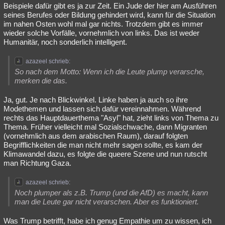
Beispiele dafür gibt es ja zur Zeit. Ein Jude der hier am Ausführen
seines Berufes oder Bildung gehindert wird, kann für die Situation
im nahen Osten wohl mal gar nichts. Trotzdem gibt es immer
wieder solche Vorfälle, vornehmlich von links. Das ist weder
Humanitär, noch sonderlich intelligent.
azazeel schrieb:
So nach dem Motto: Wenn ich die Leute plump verarsche,
merken die das.
Ja, gut. Je nach Blickwinkel. Linke haben ja auch so ihre
Modethemen und lassen sich dafür vereinnahmen. Während
rechts das Hauptdauerthema "Asyl" hat, zieht links von Thema zu
Thema. Früher vielleicht mal Sozialschwache, dann Migranten
(vornehmlich aus dem arabischen Raum), darauf folgten
Begrifflichkeiten die man nicht mehr sagen sollte, es kam der
Klimawandel dazu, es folgte die queere Szene und nun rutscht
man Richtung Gaza.
azazeel schrieb:
Noch plumper als z.B. Trump (und die AfD) es macht, kann
man die Leute gar nicht verarschen. Aber es funktioniert.
Was Trump betrifft, habe ich genug Empathie um zu wissen, ich