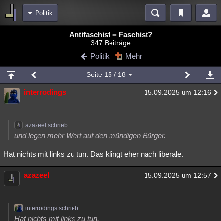
Politik
Bereiche
Antifaschist = Faschist?
347 Beiträge
Echtzeit
Diskussionen
Blogs
Videos
Statistiken
Politik
Mehr
Chat
Wiki
Neuigkeiten
Seite
15
/ 18
meine Rubriken
interrodings
15.09.2025 um 12:16
Menschen
Wissenschaft
Politik
Mystery
Kriminalfälle
Spiritualität
Verschwörungen
Technologie
Ufologie
azazeel schrieb:
Natur
Umfragen
Unterhaltung
und legen mehr Wert auf den mündigen Bürger.
weitere Rubriken
Hat nichts mit links zu tun. Das klingt eher nach liberale.
Philosophie
Träume
Orte
Esoterik
Literatur
azazeel
15.09.2025 um 12:57
Astronomie
Helpdesk
Gruppen
Gaming
Filme
Musik
Clash
Verbesserungen
Allmystery
English
interrodings schrieb:
Übersichten
Hat nichts mit links zu tun.