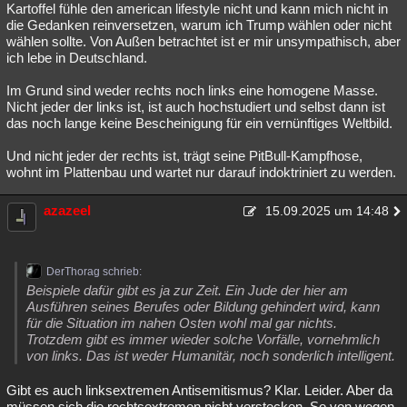
Kartoffel fühle den american lifestyle nicht und kann mich nicht in
die Gedanken reinversetzen, warum ich Trump wählen oder nicht
wählen sollte. Von Außen betrachtet ist er mir unsympathisch, aber
ich lebe in Deutschland.
Im Grund sind weder rechts noch links eine homogene Masse.
Nicht jeder der links ist, ist auch hochstudiert und selbst dann ist
das noch lange keine Bescheinigung für ein vernünftiges Weltbild.
Und nicht jeder der rechts ist, trägt seine PitBull-Kampfhose,
wohnt im Plattenbau und wartet nur darauf indoktriniert zu werden.
azazeel
15.09.2025 um 14:48
DerThorag schrieb:
Beispiele dafür gibt es ja zur Zeit. Ein Jude der hier am
Ausführen seines Berufes oder Bildung gehindert wird, kann
für die Situation im nahen Osten wohl mal gar nichts.
Trotzdem gibt es immer wieder solche Vorfälle, vornehmlich
von links. Das ist weder Humanitär, noch sonderlich intelligent.
Gibt es auch linksextremen Antisemitismus? Klar. Leider. Aber da
müssen sich die rechtsextremen nicht verstecken. So von wegen