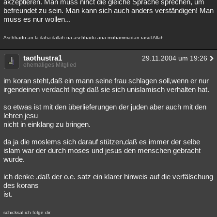
akzeptieren. Man muss nihct die gleiche Sprache sprechen, um
befreundet zu sein. Man kann sich auch anders verständigen! Man
muss es nur wollen...
Aschhadu an la ilaha ilallah ua aschhadu ana muhammadan rasul Allah
taothustra1
29.11.2004 um 19:26
ehemaliges Mitglied
im koran steht,daß ein mann seine frau schlagen soll,wenn er nur
irgendeinen verdacht hegt daß sie sich unislamisch verhalten hat.
so etwas ist mit den überlieferungen der juden aber auch mit den
lehren jesu
nicht in einklang zu bringen.
da ja die moslems sich darauf stützen,daß es immer der selbe
islam war der durch moses und jesus den menschen gebracht
wurde.
ich denke ,daß der o.e. satz ein klarer hinweis auf die verfälschung
des korans
ist.
schicksal ich folge dir