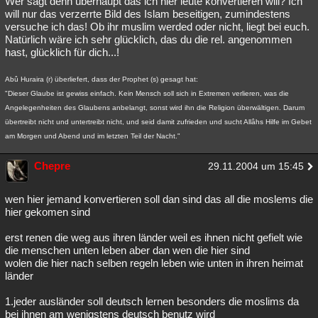
Wer sagt denn überhaupt das ich hier leute konvertieren will? Ich
will nur das verzerrte Bild des Islam beseitigen, zumindestens
Besucht
Teilgenommen
Alle
Neue
Geschlossen
versuche ich das! Ob ihr muslim werded oder nicht, liegt bei euch.
Natürlich wäre ich sehr glücklich, das du die rel. angenommen
Lesenswert
Schlüsselwörter
hast, glücklich für dich...!
Abû Huraira (r) überliefert, dass der Prophet (s) gesagt hat:
"Dieser Glaube ist gewiss einfach. Kein Mensch soll sich in Extremen verlieren, was die
Angelegenheiten des Glaubens anbelangt, sonst wird ihn die Religion überwältigen. Darum
übertreibt nicht und untertreibt nicht, und seid damit zufrieden und sucht Allâhs Hilfe im Gebet
am Morgen und Abend und im letzten Teil der Nacht."
Chepre
29.11.2004 um 15:45
wen hier jemand konvertieren soll dan sind das all die moslems die
hier gekomen sind
erst renen die weg aus ihren länder weil es ihnen nicht gefielt wie
die menschen unten leben aber dan wen die hier sind
wolen die hier nach selben regeln leben wie unten in ihren heimat
länder
1.jeder ausländer soll deutsch lernen besonders die moslims da
bei ihnen am wenigstens deutsch benutz wird