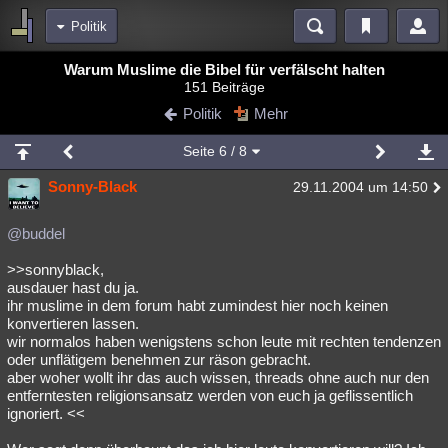
Politik
Bereiche
Warum Muslime die Bibel für verfälscht halten
151 Beiträge
Echtzeit
Diskussionen
Blogs
Videos
Statistiken
Politik
Mehr
Chat
Wiki
Neuigkeiten
Seite
6
/ 8
meine Rubriken
Sonny-Black
29.11.2004 um 14:50
Menschen
Wissenschaft
Politik
Mystery
Kriminalfälle
Spiritualität
Verschwörungen
Technologie
Ufologie
@buddel
>>sonnyblack,
Natur
Umfragen
Unterhaltung
ausdauer hast du ja.
weitere Rubriken
ihr muslime in dem forum habt zumindest hier noch keinen
konvertieren lassen.
Philosophie
Träume
Orte
Esoterik
Literatur
wir normalos haben wenigstens schon leute mit rechten tendenzen
oder unflätigem benehmen zur räson gebracht.
Astronomie
Helpdesk
Gruppen
Gaming
Filme
aber woher wollt ihr das auch wissen, threads ohne auch nur den
entferntesten religionsansatz werden von euch ja geflissentlich
Musik
Clash
Verbesserungen
Allmystery
English
ignoriert. <<
Übersichten