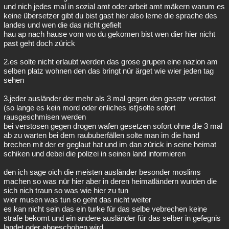
und nich jedes mal in sozial amt oder arbeit amt mäkern warum es
keine übersetzer gibt du bist gast hier also lerne die sprache des
landes und wen die das nicht gefielt
hau ap nach hause vom wo du gekomen bist wen dier hier nicht
past geht doch zürick
2.es solte nicht erlaubt werden das grose grupen eine nazion am
selben platz wohnen den das bringt nür ärget wie wier jeden tag
sehen
3.jeder ausländer der mehr als 3 mal gegen den gesetz verstost
(so lange es kein mord oder enliches ist)solte sofort
rausgeschmisen werden
bei verstosen gegen drogen wafen gesetzen sofort ohne die 3 mal
ab zu warten bei dem raububerfällen solte man im die hand
brechen mit der er geglaut hat und im dan zürick in seine heimat
schiken und debei die polizei in seinen land informieren
den ich sage oich die meisten ausländer besonder moslims
machen so was nür hier aber in deren heimatländern wurden die
sich nich traun so was wie hier zu tun
wier musen was tun so geht das nicht weiter
es kan nicht sein das ein turke für das selbe vebrechen keine
strafe bekomt und ein andere ausländer für das selber in gefegnis
landet oder abgeschoben wird