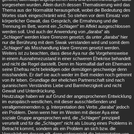
vorgesehen wurden. Allein durch dessen Thematisierung wird das
Thema aus der Normalität herausgeholt, wobei die Bedeutung des
Wortes stark eingeschränkt wird. So stehen vor dem Einsatz von
körperlicher Gewalt, das Gespräch, die Ermahnung und die
Trennung im Bett, womit ein „Schlagen“ im Affekt ausgeschlossen
werden soll. Und auch der Anwendung von „daraba“ als
„Schlagen“ werden klare Grenzen gesetzt, da unter „daraba“ hier
nur die Berührung mit dem Siwak verstanden wird und somit dem
„Schlagen“ als Misshandlung klare Grenzen gesetzt werden.
Weiters ist zu beachten, dass diese Aya nur die Vorgehensweise
in einem Ausnahmezustand in einer schweren Ehekrise behandelt
und nicht die Regel darstellt. Denn im Normalfall darf ein Ehemann
seine Ehefrau nicht beleidigen oder demütigen geschweige denn
misshandeln. Er darf sie auch weder im Bett meiden noch getrennt
von ihr leben. Grundlage der ehelichen Partnerschaft sind nach
quranischem Verständnis Liebe und Barmherzigkeit und nicht
Gewalt und Unterdrückung.
Heutzutage haben wir auf Grund der angesprochenen Entwicklung
im europäisch-westlichen, mit dieser ausschließenden und
verallgemeinernden o. g. Interpretation des Verbs „daraba“ jedoch
ein Problem. Denn wenn hier im Westen mit dieser Aya eine
soziale Gruppe angesprochen wird, die „Schlagen“ prinzipiell
verurteilt und für die „Schlagen“ nicht als Lösung eines Problems in
Betracht kommt, sondern als ein Problem an sich bzw. die
Verschärfung dessen gilt, dann widerspricht die Interpretation von