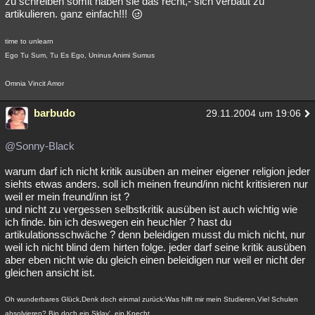
zu schreiben somit haben sie das recht,- sich verbaut zu
artikulieren. ganz einfach!!!
time to unlearn
Ego Tu Sum, Tu Es Ego, Uninus Animi Sumus
Omnia Vincit Amor
barbudo
29.11.2004 um 19:06
@Sonny-Black
warum darf ich nicht kritik ausüben an meiner eigener religion jeder
siehts etwas anders. soll ich meinen freund/inn nicht kritisieren nur
weil er mein freund/inn ist ?
und nicht zu vergessen selbstkritik ausüben ist auch wichtig wie
ich finde. bin ich deswegen ein heuchler ? hast du
artikulationsschwäche ? denn beleidigen musst du mich nicht, nur
weil ich nicht blind dem hirten folge. jeder darf seine kritik ausüben
aber eben nicht wie du gleich einen beleidigen nur weil er nicht der
gleichen ansicht ist.
Oh wunderbares Glück,Denk doch einmal zurück:Was hilft mir mein Studieren,Viel Schulen
absolvieren? Bin doch ein Sklav', ein Knecht.