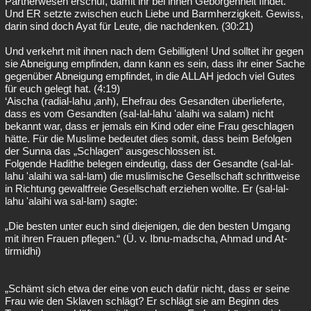
Partnerwesen erschuf, damit ihr bei ihnen Geborgenheit findet.
Und ER setzte zwischen euch Liebe und Barmherzigkeit. Gewiss,
darin sind doch Ayat für Leute, die nachdenken. (30:21)
Und verkehrt mit ihnen nach dem Gebilligten! Und solltet ihr gegen
sie Abneigung empfinden, dann kann es sein, dass ihr einer Sache
gegenüber Abneigung empfindet, in die ALLAH jedoch viel Gutes
für euch gelegt hat. (4:19)
‘Aischa (radial-lahu ‚anh), Ehefrau des Gesandten überlieferte,
dass es vom Gesandten (sal-lal-lahu 'alaihi wa salam) nicht
bekannt war, dass er jemals ein Kind oder eine Frau geschlagen
hätte. Für die Muslime bedeutet dies somit, dass beim Befolgen
der Sunna das „Schlagen“ ausgeschlossen ist.
Folgende Hadithe belegen eindeutig, dass der Gesandte (sal-lal-
lahu 'alaihi wa sal-lam) die muslimische Gesellschaft schrittweise
in Richtung gewaltfreie Gesellschaft erziehen wollte. Er (sal-lal-
lahu 'alaihi wa sal-lam) sagte:
„Die besten unter euch sind diejenigen, die den besten Umgang
mit ihren Frauen pflegen.“ (Ü. v. Ibnu-madscha, Ahmad und At-
tirmidhi)
„Schämt sich etwa der eine von euch dafür nicht, dass er seine
Frau wie den Sklaven schlägt? Er schlägt sie am Beginn des