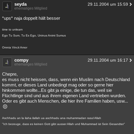
seyda
29.11.2004 um 15:59
ehemaliges Mitglied
*ups* naja doppelt hält besser
time to unlearn
Ego Tu Sum, Tu Es Ego, Uninus Animi Sumus
Omnia Vincit Amor
compy
29.11.2004 um 16:17
ehemaliges Mitglied
Chepre,
es muss nicht heissen, dass, wenn ein Muslim nach Deutschland
kommt, er dieses Land unbedingt mag oder so gerne hier
hinkommen wollte...Es gibt ja einige, die tun das, weil sie
Flüchtlinge sind und aus ihrem eigenen Land vertrieben wurden.
Oder es gibt auch Menschen, die hier ihre Familien haben, usw...
Aschhadu an la ilaha ilallah ua aschhadu ana muhammadan rasul Allah
"Ich bezeuge, dass es keinen Gott gibt ausser Allah und Muhammad ist Sein Gesandter"