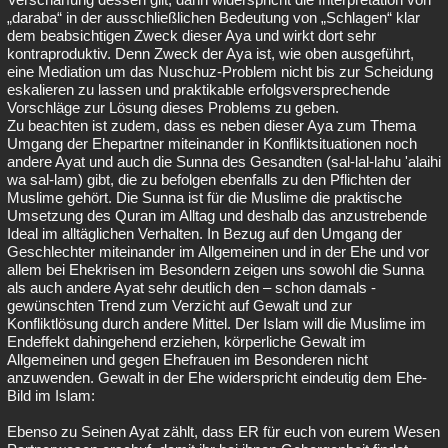
„daraba“ in der ausschließlichen Bedeutung von „Schlagen“ klar
dem beabsichtigen Zweck dieser Aya und wirkt dort sehr
kontraproduktiv. Denn Zweck der Aya ist, wie oben ausgeführt,
eine Mediation um das Nuschuz-Problem nicht bis zur Scheidung
eskalieren zu lassen und praktikable erfolgsversprechende
Vorschläge zur Lösung dieses Problems zu geben.
Zu beachten ist zudem, dass es neben dieser Aya zum Thema
Umgang der Ehepartner miteinander in Konfliktsituationen noch
andere Ayat und auch die Sunna des Gesandten (sal-lal-lahu 'alaihi
wa sal-lam) gibt, die zu befolgen ebenfalls zu den Pflichten der
Muslime gehört. Die Sunna ist für die Muslime die praktische
Umsetzung des Quran im Alltag und deshalb das anzustrebende
Ideal im alltäglichen Verhalten. In Bezug auf den Umgang der
Geschlechter miteinander im Allgemeinen und in der Ehe und vor
allem bei Ehekrisen im Besondern zeigen uns sowohl die Sunna
als auch andere Ayat sehr deutlich den – schon damals -
gewünschten Trend zum Verzicht auf Gewalt und zur
Konfliktlösung durch andere Mittel. Der Islam will die Muslime im
Endeffekt dahingehend erziehen, körperliche Gewalt im
Allgemeinen und gegen Ehefrauen im Besonderen nicht
anzuwenden. Gewalt in der Ehe widerspricht eindeutig dem Ehe-
Bild im Islam:
Ebenso zu Seinen Ayat zählt, dass ER für euch von eurem Wesen