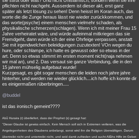
sie stirbt oder was? Und nicht Unislamisch, sondern wenn sie ihre
pflichten nicht nachgeht. Ausserdem ist dieser akt, erst ganz
später als letzt lösung zu sehen! Denn heisst im Koran auch, das
worte die die Zunge heraus lässt nie wieder zurückkommen, und
das worte(psyche) einem menschen vielmehr schaden, als
physikalische schmerzen(schlagen). Wenn ich mit meiner Frau 15
Jahre verheiratet wäre, und würde aufeinmal mitkriegen das sie
Fremdgeht, dann würde ich der eine Ohrfeige verpassen, anstatt
Sie mit irgendwelchen beleidigungen zuzutexten! VOn wegen du
hure, oder schlampe, ich hatte es gewusst oder so etwas in der
art. Denn so etwas stimmt im ersten moment nicht(naja nehmen
wir mal an), und 2. Das versaut sie ganze Verbindung, die in den
15 jahren mühselig aufgebaut wurde!
Kurzgesagt, es gibt sogar menschen die leiden noch jahre jahre
hinterher, und werden nie wieder glücklich....ich hoffe ich konnte dir
es einigermaßen rüberbringen.....
@buddel
ist das ironisch gemeint????
Abû Huraira (r) überliefert, dass der Prophet (s) gesagt hat:
"Dieser Glaube ist gewiss einfach. Kein Mensch soll sich in Extremen verlieren, was die
Angelegenheiten des Glaubens anbelangt, sonst wird ihn die Religion überwältigen. Darum
übertreibt nicht und untertreibt nicht, und seid damit zufrieden und sucht Allâhs Hilfe im Gebet