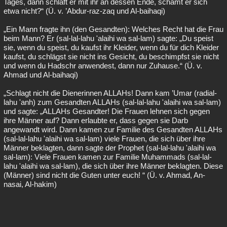
Tages, dann schläft er mit ihr an dessen Ende, schämt er sich
etwa nicht?“ (Ü. v. ’Abdur-raz-zaq und Al-baihaqi)
„Ein Mann fragte ihn (den Gesandten): Welches Recht hat die Frau
beim Mann? Er (sal-lal-lahu 'alaihi wa sal-lam) sagte: „Du speist
sie, wenn du speist, du kaufst ihr Kleider, wenn du für dich Kleider
kaufst, du schlägst sie nicht ins Gesicht, du beschimpfst sie nicht
und wenn du Hadschr anwendest, dann nur Zuhause.“ (Ü. v.
Ahmad und Al-baihaqi)
„Schlagt nicht die Dienerinnen ALLAHs! Dann kam ’Umar (radial-
lahu 'anh) zum Gesandten ALLAHs (sal-lal-lahu 'alaihi wa sal-lam)
und sagte: „ALLAHs Gesandter! Die Frauen lehnen sich gegen
ihre Männer auf? Dann erlaubte er, dass gegen sie Darb
angewandt wird. Dann kamen zur Familie des Gesandten ALLAHs
(sal-lal-lahu 'alaihi wa sal-lam) viele Frauen, die sich über ihre
Männer beklagten, dann sagte der Prophet (sal-lal-lahu 'alaihi wa
sal-lam): Viele Frauen kamen zur Familie Muhammads (sal-lal-
lahu 'alaihi wa sal-lam), die sich über ihre Männer beklagten. Diese
(Männer) sind nicht die Guten unter euch! “ (Ü. v. Ahmad, An-
nasai, Al-hakim)