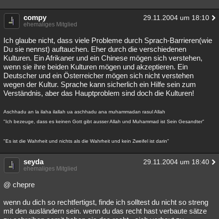
compy
29.11.2004 um 18:10
ehemaliges Mitglied
Ich glaube nicht, dass viele Probleme durch Sprach-Barrieren(wie
Du sie nennst) auftauchen. Eher durch die verschiedenen
Kulturen. Ein Afrikaner und ein Chinese mögen sich verstehen,
wenn sie ihre beiden Kulturen mögen und akzeptieren. Ein
Deutscher und ein Österreicher mögen sich nicht verstehen
wegen der Kultur. Sprache kann sicherlich ein Hilfe sein zum
Verständnis, aber das Hauptproblem sind doch die Kulturen!
Aschhadu an la ilaha ilallah ua aschhadu ana muhammadan rasul Allah
"Ich bezeuge, dass es keinen Gott gibt ausser Allah und Muhammad ist Sein Gesandter"
"Es ist die Wahrheit und nichts als die Wahrheit und kein Zweifel ist darin"
seyda
29.11.2004 um 18:40
ehemaliges Mitglied
@ chepre
wenn du dich so rechtfertigst, finde ich solltest du nicht so streng
mit den ausländern sein. wenn du das recht hast verbaute sätze