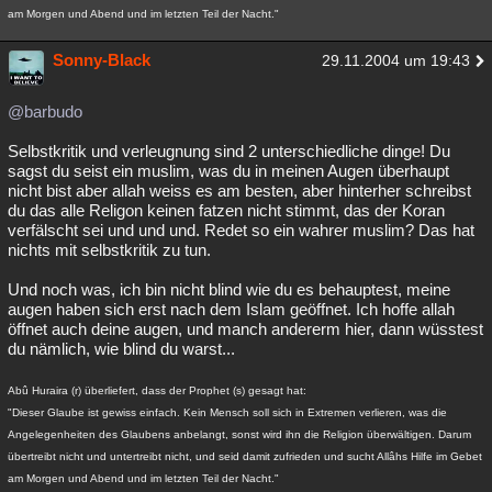
am Morgen und Abend und im letzten Teil der Nacht."
Sonny-Black
29.11.2004 um 19:43
@barbudo
Selbstkritik und verleugnung sind 2 unterschiedliche dinge! Du
sagst du seist ein muslim, was du in meinen Augen überhaupt
nicht bist aber allah weiss es am besten, aber hinterher schreibst
du das alle Religon keinen fatzen nicht stimmt, das der Koran
verfälscht sei und und und. Redet so ein wahrer muslim? Das hat
nichts mit selbstkritik zu tun.
Und noch was, ich bin nicht blind wie du es behauptest, meine
augen haben sich erst nach dem Islam geöffnet. Ich hoffe allah
öffnet auch deine augen, und manch andererm hier, dann wüsstest
du nämlich, wie blind du warst...
Abû Huraira (r) überliefert, dass der Prophet (s) gesagt hat:
"Dieser Glaube ist gewiss einfach. Kein Mensch soll sich in Extremen verlieren, was die
Angelegenheiten des Glaubens anbelangt, sonst wird ihn die Religion überwältigen. Darum
übertreibt nicht und untertreibt nicht, und seid damit zufrieden und sucht Allâhs Hilfe im Gebet
am Morgen und Abend und im letzten Teil der Nacht."