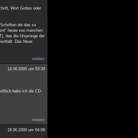
hrift, Wort Gottes oder
Schriften als das so
ament" heute von manchen
T), das die Ursprünge der
festhält. Das Neue
melden
18.06.2005 um 03:39
eßlich habe ich die CD-
melden
18.06.2005 um 04:08