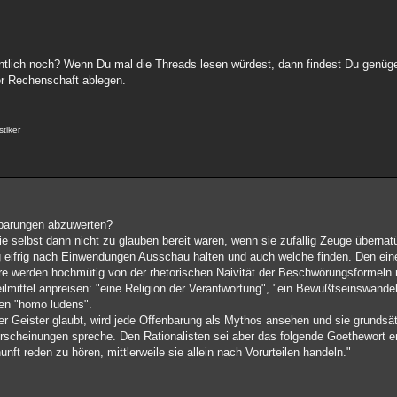
tlich noch? Wenn Du mal die Threads lesen würdest, dann findest Du genüge
er Rechenschaft ablegen.
stiker
nbarungen abzuwerten?
ie selbst dann nicht zu glauben bereit waren, wenn sie zufällig Zeuge übernat
 eifrig nach Einwendungen Ausschau halten und auch welche finden. Den eine
re werden hochmütig von der rhetorischen Naivität der Beschwörungsformeln 
Heilmittel anpreisen: "eine Religion der Verantwortung", "ein Bewußtseinswand
den "homo ludens".
der Geister glaubt, wird jede Offenbarung als Mythos ansehen und sie grundsä
rscheinungen spreche. Den Rationalisten sei aber das folgende Goethewort e
nft reden zu hören, mittlerweile sie allein nach Vorurteilen handeln."