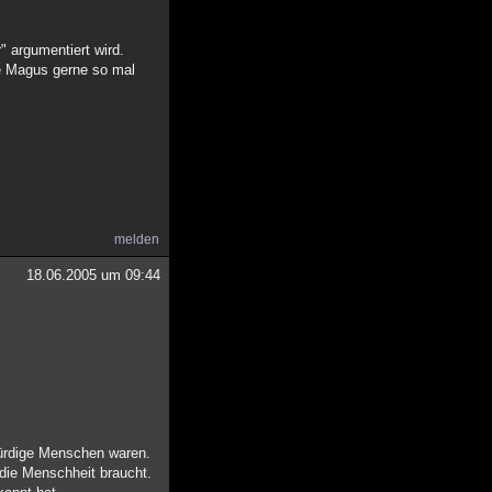
 argumentiert wird.
ie Magus gerne so mal
melden
18.06.2005 um 09:44
rwürdige Menschen waren.
die Menschheit braucht.