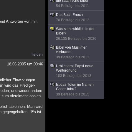
die satanische bibel
54 Beiträge bis 2011
Das Buch Enoch
70 Beiträge bis 2013
nd Antworten von mir.
Was steht wirklich in der
Bibel?
26.135 Beiträge bis 2026
Bibel von Muslimen
verbrannt
melden
39 Beiträge bis 2012
18.06.2005 um 00:46
Urbi et orbi-Papst-neue
Weltordnung
103 Beiträge bis 2013
ürlicher Einwirkungen
Ist das Töten im Namen
n wird das Prediger-
Gottes tabu?
reden, und wieder andere
39 Beiträge bis 2015
el zum vierdimensionalen
tzlich ablehnen. Man wird
ntgegengehalten: "Es ist