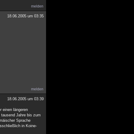
melden
18.06.2005 um 03:35
melden
18.06.2005 um 03:39
r einen längeren
ls tausend Jahre bis zum
ramäischer Sprache
sschließlich in Koine-