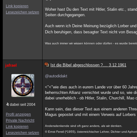
Link kopieren
Woher hast Du den Text mit Hitler, Stalin etc., stan
Lesezeichen setzen
Seiten durchgegangen.
Auch wenn ich Deine Meinung bezüglich Lorber und
Dich beruhigen, dass besagter Text nicht von Besag
Was auch immer wir wissen können oder dürfen - es wurde bereit
Ist die Bibel abgeschlossen ?.... 3.12.1961
jafrael
@autodidakt
<"<"wie dies auch in eurem Lande vor über 60 Jahre
beherrschten Allianz vernichtet wurde und so, wie di
dabei unerheblich - ob Hitler, Stalin, Churchill, Ma
dabei seit 2004
Kann sein, das dieser Text aus einem anderen Thre
Profil anzeigen
Magus gepostet und mit einem Verweis auf Lorbers 
Private Nachricht
Andersdenkende sind oft ganz anders, als wir denken.
Link kopieren
© Ernst Ferstl (*1955), österreichischer Lehrer, Dichter und Aphori
Lesezeichen setzen