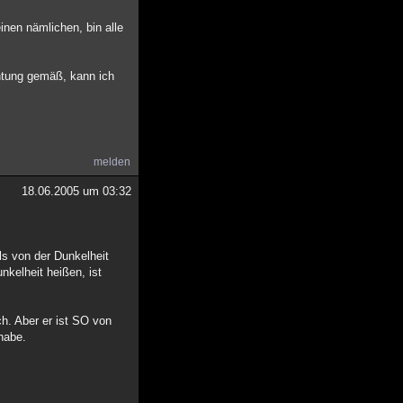
einen nämlichen, bin alle
htung gemäß, kann ich
melden
18.06.2005 um 03:32
ls von der Dunkelheit
nkelheit heißen, ist
h. Aber er ist SO von
habe.