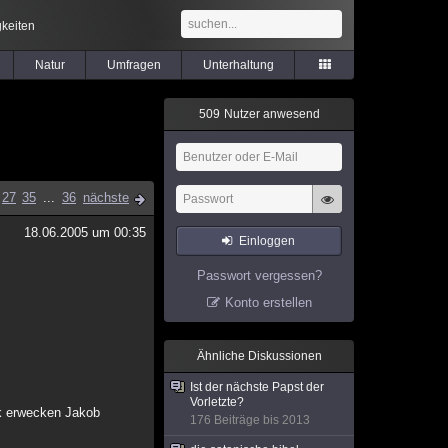
keiten
Natur
Umfragen
Unterhaltung
5
0
9
Nutzer anwesend
27
35
...
36
nächste
18.06.2005 um 00:35
Einloggen
Passwort vergessen?
Konto erstellen
Ähnliche Diskussionen
Ist der nächste Papst der
Vorletzte?
uck erwecken Jakob
176 Beiträge bis 2013