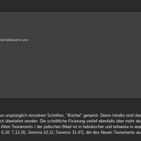
um liebevoll in uns.
on ursprünglich einzelnen Schriften, "Bücher" genannt. Deren Inhalte sind übe
h überliefert worden. Die schriftliche Fixierung verlief ebenfalls über mehr a
 Alten Testaments / der jüdischen Bibel ist in hebräischer und teilweise in a
 - 6,18; 7,12-26; Jeremia 10,11; Genesis 31,47), der des Neuen Testaments au