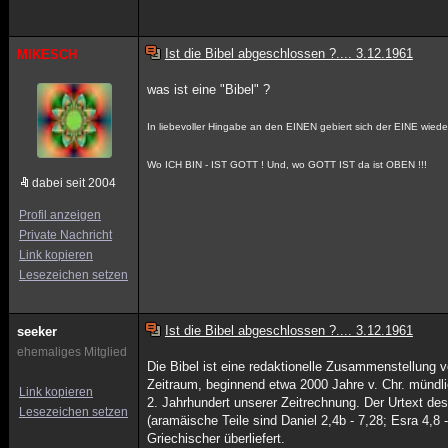
Ist die Bibel abgeschlossen ?.... 3.12.1961
MIKESCH
was ist eine "Bibel" ?
In liebevoller Hingabe an den EINEN gebiert sich der EINE wieder
Wo ICH BIN - IST GOTT ! Und, wo GOTT IST da ist OBEN !!!
dabei seit 2004
Profil anzeigen
Private Nachricht
Link kopieren
Lesezeichen setzen
Ist die Bibel abgeschlossen ?.... 3.12.1961
seeker
ehemaliges Mitglied
Die Bibel ist eine redaktionelle Zusammenstellung v
Zeitraum, beginnend etwa 2000 Jahre v. Chr. mündlic
Link kopieren
2. Jahrhundert unserer Zeitrechnung. Der Urtext des
Lesezeichen setzen
(aramäische Teile sind Daniel 2,4b - 7,28; Esra 4,8
Griechischer überliefert.