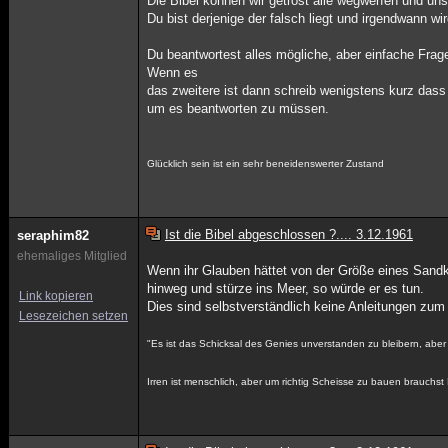
Die Bibel können wir getrost alle wegwerfen und uns
Du bist derjenige der falsch liegt und irgendwann w
Du beantwortest alles mögliche, aber einfache Frag
Wenn es
das zweitere ist dann schreib wenigstens kurz dass 
um es beantworten zu müssen.
Glücklich sein ist ein sehr beneidenswerter Zustand
Ist die Bibel abgeschlossen ?.... 3.12.1961
seraphim82
ehemaliges Mitglied
Wenn ihr Glauben hättet von der Größe eines Sand
hinweg und stürze ins Meer, so würde er es tun.
Link kopieren
Dies sind selbstverständlich keine Anleitungen zum
Lesezeichen setzen
"Es ist das Schicksal des Genies unverstanden zu bleibern, aber
Irren ist menschlich, aber um richtig Scheisse zu bauen brauchs