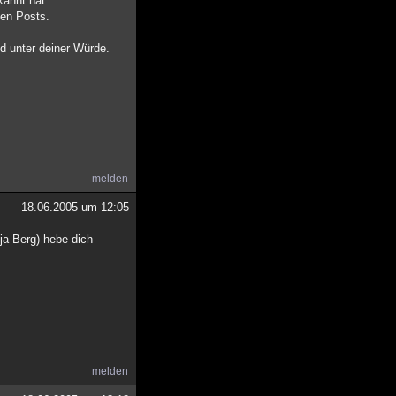
kannt hat.
sen Posts.
nd unter deiner Würde.
melden
18.06.2005 um 12:05
ja Berg) hebe dich
melden