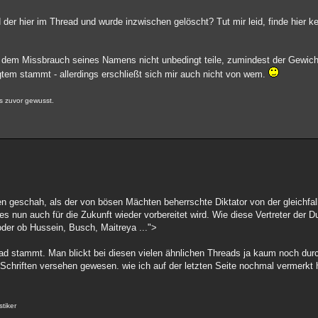
d der hier im Thread und wurde inzwischen gelöscht? Tut mir leid, finde hier k
 dem Missbrauch seines Namens nicht unbedingt teile, zumindest der Gewic
tem stammt - allerdings erschließt sich mir auch nicht von wem.
s zuvor gewusst.
n geschah, als der von bösen Mächten beherrschte Diktator von der gleichfal
es nun auch für die Zukunft wieder vorbereitet wird. Wie diese Vertreter der Du
o oder ob Hussein, Busch, Maitreya ...">
ad stammt. Man blickt bei diesen vielen ähnlichen Threads ja kaum noch durc
Schriften versehen gewesen. wie ich auf der letzten Seite nochmal vermerkt 
stiker