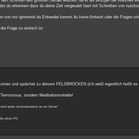
 den Schriften des grossen Jafrael widmen, da er als einziger die Wahrheit er
irdst du erkennen dass du deine Zeit vergeudet hast mit Schreiben von nutzlo
en von mir ignorierst du.Entweder kennst du keine Antwort oder die Fragen si
die Frage zu einfach ist
kornes und sprächet zu diesem FELSBROCKEN (ich weiß eigentlich heißt es 
 Terrorismus, sondern Meditationsinhalte!
 nicht jeder Unverstandene ist ein Genie"
t Du einen PC