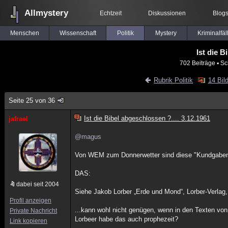
Allmystery
Echtzeit
Diskussionen
Blog
Menschen
Wissenschaft
Politik
Mystery
Kriminalfäl
Ist die B
702 Beiträge
▪ Sc
Rubrik Politik
14 Bil
Seite 25 von 36
Ist die Bibel abgeschlossen ?.... 3.12.1961
jafrael
@magus
Von WEM zum Donnerwetter sind diese "Kundgaben
DAS:
dabei seit 2004
Siehe Jakob Lorber „Erde und Mond“, Lorber-Verlag,
Profil anzeigen
...kann wohl nicht genügen, wenn in den Texten von
Private Nachricht
Lorbeer habe das auch prophezeit?
Link kopieren