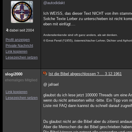
@autodidakt
Ich WEISS, das dieser Text NICHT von ihm stammen 
Solche Texte Lorber zu unterschieben ist nicht ko
eben mit einfügt....
dabei seit 2004
Andersdenkende sind oft ganz anders, als wir denken.
Profil anzeigen
© Ernst Ferstl (*1955), österreichischer Lehrer, Dichter und Aphori
Private Nachricht
Link kopieren
Lesezeichen setzen
Ist die Bibel abgeschlossen ?.... 3.12.1961
slogi2000
ehemaliges Mitglied
@ jafrael
Link kopieren
glaubst du ich lese jetzt 100000 Threads um eine An
Lesezeichen setzen
wenn du nicht antworten willst -bitte. Ein Tipp von m
Liste mit FAQ dann kannst du schnell darauf zugreife
Du glaubst nicht an die Bibel aber du zitierst andau
Aber die Menschen die dei Bibel geschrieben haben