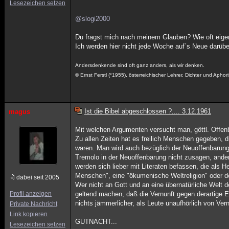
Lesezeichen setzen
@slogi2000
Du fragst mich nach meinem Glauben? Wie oft eigen
Ich werden hier nicht jede Woche auf´s Neue darüb
Andersdenkende sind oft ganz anders, als wir denken.
© Ernst Ferstl (*1955), österreichischer Lehrer, Dichter und Aphori
Ist die Bibel abgeschlossen ?.... 3.12.1961
magus
Mit welchen Argumenten versucht man, göttl. Offe
Zu allen Zeiten hat es freilich Menschen gegeben, d
waren. Man wird auch bezüglich der Neuoffenbarung
Tremolo in der Neuoffenbarung nicht zusagen, ande
werden sich lieber mit Literaten befassen, die als 
Menschen", eine "ökumenische Weltreligion" oder 
dabei seit 2005
Wer nicht an Gott und an eine übernatürliche Welt 
Profil anzeigen
geltend machen, daß die Vernunft gegen derartige E
nichts jämmerlicher, als Leute unaufhörlich von Vernu
Private Nachricht
Link kopieren
GUTNACHT...
Lesezeichen setzen