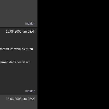
melden
18.06.2005 um 02:44
tammt ist wohl nicht zu
 Namen der Apostel um
melden
18.06.2005 um 03:21