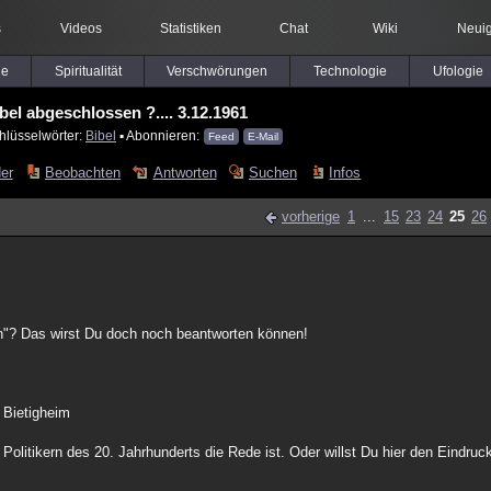
s
Videos
Statistiken
Chat
Wiki
Neuig
le
Spiritualität
Verschwörungen
Technologie
Ufologie
ibel abgeschlossen ?.... 3.12.1961
hlüsselwörter:
Bibel
▪ Abonnieren:
Feed
E-Mail
der
Beobachten
Antworten
Suchen
Infos
vorherige
1
...
15
23
24
25
26
"? Das wirst Du doch noch beantworten können!
 Bietigheim
 Politikern des 20. Jahrhunderts die Rede ist. Oder willst Du hier den Eindr