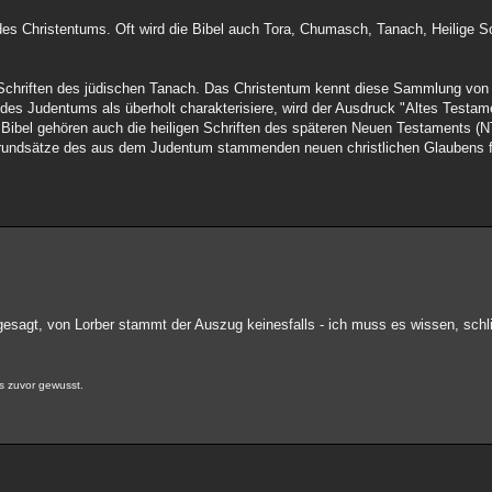
 des Christentums. Oft wird die Bibel auch Tora, Chumasch, Tanach, Heilige Sc
Schriften des jüdischen Tanach. Das Christentum kennt diese Sammlung von 
n des Judentums als überholt charakterisiere, wird der Ausdruck "Altes Test
n Bibel gehören auch die heiligen Schriften des späteren Neuen Testaments (N
ie Grundsätze des aus dem Judentum stammenden neuen christlichen Glaubens 
gesagt, von Lorber stammt der Auszug keinesfalls - ich muss es wissen, schli
s zuvor gewusst.