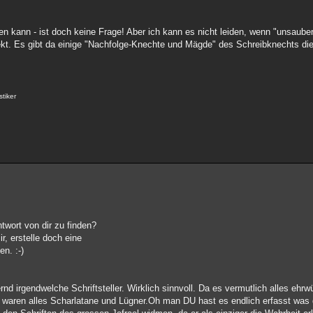
kann - ist doch keine Frage! Aber ich kann es nicht leiden, wenn "unsauber"
rrekt. Es gibt da einige "Nachfolge-Knechte und Mägde" des Schreibknechts d
stiker
twort von dir zu finden?
ir, erstelle doch eine
n. :-)
ernd irgendwelche Schriftsteller. Wirklich sinnvoll. Da es vermutlich alles eh
 waren alles Scharlatane und Lügner.Oh man DU hast es endlich erfasst was 