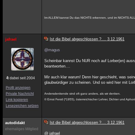
Im ALLEM kannst Du das NICHTS erkennen, und im NICHTS ALL
Ist die Bibel abgeschlossen ?.... 3.12.1961
jafrael
@magus
Scheinbar kannst Du NUR noch auf Lorber(en) ausruh
beantworten....
Mir auch klar warum! Denn hier geschieht, was sein
dabei seit 2004
glaubwürdiger zu scheinen. Und so wird hier mit Lor
Profil anzeigen
Private Nachricht
Andersdenkende sind oft ganz anders, als wir denken.
Link kopieren
© Ernst Ferstl (*1955), österreichischer Lehrer, Dichter und Aphori
Lesezeichen setzen
Ist die Bibel abgeschlossen ?.... 3.12.1961
autodidakt
ehemaliges Mitglied
@ jafrael