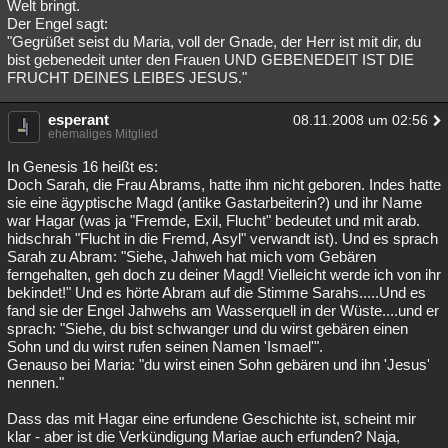
Welt bringt.
Der Engel sagt:
"Gegrüßet seist du Maria, voll der Gnade, der Herr ist mit dir, du
bist gebenedeit unter den Frauen UND GEBENEDEIT IST DIE
FRUCHT DEINES LEIBES JESUS."
esperant
08.11.2008 um 02:56
ehemaliges Mitglied
In Genesis 16 heißt es:
Doch Sarah, die Frau Abrams, hatte ihm nicht geboren. Indes hatte
sie eine ägyptische Magd (antike Gastarbeiterin?) und ihr Name
war Hagar (was ja "Fremde, Exil, Flucht" bedeutet und mit arab.
hidschrah "Flucht in die Fremd, Asyl" verwandt ist). Und es sprach
Sarah zu Abram: "Siehe, Jahweh hat mich vom Gebären
ferngehalten, geh doch zu deiner Magd! Vielleicht werde ich von ihr
bekindet!" Und es hörte Abram auf die Stimme Sarahs.....Und es
fand sie der Engel Jahwehs am Wasserquell in der Wüste....und er
sprach: "Siehe, du bist schwanger und du wirst gebären einen
Sohn und du wirst rufen seinen Namen 'Ismael'".
Genauso bei Maria: "du wirst einen Sohn gebären und ihn 'Jesus'
nennen."
Dass das mit Hagar eine erfundene Geschichte ist, scheint mir
klar - aber ist die Verkündigung Mariae auch erfunden? Naja,