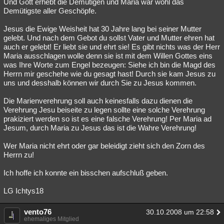
Und Gott erhebt die Demütigen und Maria war wohl das
Demütigste aller Geschöpfe.
Jesus die Ewige Weisheit hat 30 Jahre lang bei seiner Mutter
gelebt. Und nach dem Gebot du sollst Vater und Mutter ehren hat
auch er gelebt! Er liebt sie und ehrt sie! Es gibt nichts was der Herr
Maria ausschlagen wolle denn sie ist mit dem Willen Gottes eins
was Ihre Worte zum Engel bezeugen: Siehe ich bin die Magd des
Herrn mir geschehe wie du gesagt hast! Durch sie kam Jesus zu
uns und desshalb können wir durch Sie zu Jesus kommen.
Die Marienverehrung soll auch keinesfalls dazu dienen die
Verehrung Jesu beiseite zu legen sollte eine solche Verehrung
prakiziert werden so ist es eine falsche Verehrung! Per Maria ad
Jesum, durch Maria zu Jesus das ist die Wahre Verehrung!
Wer Maria nicht ehrt oder gar beleidigt zieht sich den Zorn des
Herrn zu!
Ich hoffe ich konnte ein bisschen aufschluß geben.
LG Ichtys18
vento76
30.10.2008 um 22:58
ehemaliges Mitglied