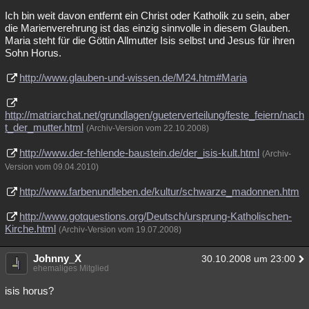
Ich bin weit davon entfernt ein Christ oder Katholik zu sein, aber
die Marienverehrung ist das einzig sinnvolle in diesem Glauben.
Maria steht für die Göttin Allmutter Isis selbst und Jesus für ihren
Sohn Horus.
http://www.glauben-und-wissen.de/M24.htm#Maria
http://matriarchat.net/grundlagen/gueterverteilung/feste_feiern/nach
t_der_mutter.html
(Archiv-Version vom 22.10.2008)
http://www.der-fehlende-baustein.de/der_isis-kult.html
(Archiv-
Version vom 09.04.2010)
http://www.farbenundleben.de/kultur/schwarze_madonnen.htm
http://www.gotquestions.org/Deutsch/ursprung-Katholischen-
Kirche.html
(Archiv-Version vom 19.07.2008)
Johnny_X
30.10.2008 um 23:00
ehemaliges Mitglied
isis horus?