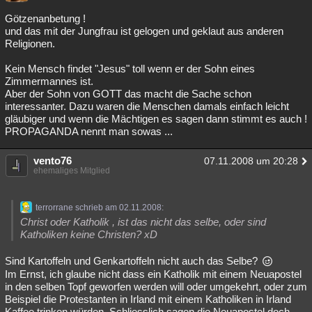
Götzenanbetung !
und das mit der Jungfrau ist gelogen und geklaut aus anderen
Religionen.
Kein Mensch findet "Jesus" toll wenn er der Sohn eines
Zimmermannes ist.
Aber der Sohn von GOTT das macht die Sache schon
interessanter. Dazu waren die Menschen damals einfach leicht
gläubiger und wenn die Mächtigen es sagen dann stimmt es auch !
PROPAGANDA nennt man sowas ...
vento76
07.11.2008 um 20:28
ehemaliges Mitglied
terrorrane schrieb am 02.11.2008:
Christ oder Katholik , ist das nicht das selbe, oder sind
Katholiken keine Christen? xD
Sind Kartoffeln und Genkartoffeln nicht auch das Selbe?
Im Ernst, ich glaube nicht dass ein Katholik mit einem Neuapostel
in den selben Topf geworfen werden will oder umgekehrt, oder zum
Beispiel die Protestanten in Irland mit einem Katholiken in Irland
Kaffee trinken würden. Schliesslich sagen die Neuapostel doch