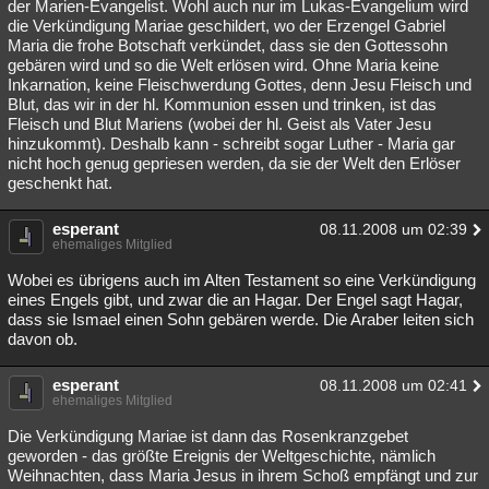
der Marien-Evangelist. Wohl auch nur im Lukas-Evangelium wird
die Verkündigung Mariae geschildert, wo der Erzengel Gabriel
Maria die frohe Botschaft verkündet, dass sie den Gottessohn
gebären wird und so die Welt erlösen wird. Ohne Maria keine
Inkarnation, keine Fleischwerdung Gottes, denn Jesu Fleisch und
Blut, das wir in der hl. Kommunion essen und trinken, ist das
Fleisch und Blut Mariens (wobei der hl. Geist als Vater Jesu
hinzukommt). Deshalb kann - schreibt sogar Luther - Maria gar
nicht hoch genug gepriesen werden, da sie der Welt den Erlöser
geschenkt hat.
esperant
08.11.2008 um 02:39
ehemaliges Mitglied
Wobei es übrigens auch im Alten Testament so eine Verkündigung
eines Engels gibt, und zwar die an Hagar. Der Engel sagt Hagar,
dass sie Ismael einen Sohn gebären werde. Die Araber leiten sich
davon ob.
esperant
08.11.2008 um 02:41
ehemaliges Mitglied
Die Verkündigung Mariae ist dann das Rosenkranzgebet
geworden - das größte Ereignis der Weltgeschichte, nämlich
Weihnachten, dass Maria Jesus in ihrem Schoß empfängt und zur