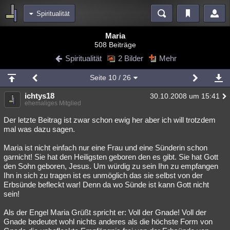
Spiritualität
Bereiche
Maria
508 Beiträge
Echtzeit
Diskussionen
Blogs
Videos
Statistiken
Spiritualität
2 Bilder
Mehr
Chat
Wiki
Neuigkeiten
Seite
10
/ 26
meine Rubriken
ichtys18
30.10.2008 um 15:41
Menschen
Wissenschaft
Politik
Mystery
Kriminalfälle
ehemaliges Mitglied
Spiritualität
Verschwörungen
Technologie
Ufologie
Der letzte Beitrag ist zwar schon ewig her aber ich will trotzdem
mal was dazu sagen.
Natur
Umfragen
Unterhaltung
Maria ist nicht einfach nur eine Frau und eine Sünderin schon
weitere Rubriken
garnicht! Sie hat den Heiligsten geboren den es gibt. Sie hat Gott
den Sohn geboren, Jesus. Um würdig zu sein Ihn zu empfangen
Philosophie
Träume
Orte
Esoterik
Literatur
Ihn in sich zu tragen ist es unmöglich das sie selbst von der
Erbsünde befleckt war! Denn da wo Sünde ist kann Gott nicht
Astronomie
Helpdesk
Gruppen
Gaming
Filme
sein!
Musik
Clash
Verbesserungen
Allmystery
English
Als der Engel Maria Grüßt spricht er: Voll der Gnade! Voll der
Gnade bedeutet wohl nichts anderes als die höchste Form von
Übersichten