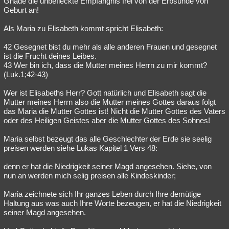
Gnade die unbefleckte Empfängnis frei von der Erbsünde von
Geburt an!
Besucht
Teilgenommen
Alle
Neue
Geschlossen
Als Maria zu Elisabeth kommt spricht Elisabeth:
Lesenswert
Schlüsselwörter
42 Gesegnet bist du mehr als alle anderen Frauen und gesegnet
ist die Frucht deines Leibes.
43 Wer bin ich, dass die Mutter meines Herrn zu mir kommt?
(Luk.1;42-43)
Wer ist Elisabeths Herr? Gott natürlich und Elisabeth sagt die
Mutter meines Herrn also die Mutter meines Gottes daraus folgt
das Maria die Mutter Gottes ist! Nicht die Mutter Gottes des Vaters
oder des Heiligen Geistes aber die Mutter Gottes des Sohnes!
Maria selbst bezeugt das alle Geschlechter der Erde sie seelig
preisen werden siehe Lukas Kapitel 1 Vers 48:
denn er hat die Niedrigkeit seiner Magd angesehen. Siehe, von
nun an werden mich selig preisen alle Kindeskinder;
Maria zeichnete sich Ihr ganzes Leben durch Ihre demütige
Haltung aus was auch Ihre Worte bezeugen, er hat die Niedrigkeit
seiner Magd angesehen.