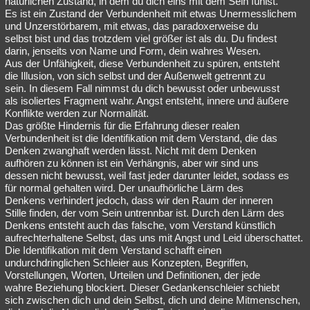
natürlichen Zustand, in dem du dich eins mit dem Sein fühlst.
Es ist ein Zustand der Verbundenheit mit etwas Unermesslichem
und Unzerstörbarem, mit etwas, das paradoxerweise du
selbst bist und das trotzdem viel größer ist als du. Du findest
darin, jenseits von Name und Form, dein wahres Wesen.
Aus der Unfähigkeit, diese Verbundenheit zu spüren, entsteht
die Illusion, von sich selbst und der Außenwelt getrennt zu
sein. In diesem Fall nimmst du dich bewusst oder unbewusst
als isoliertes Fragment wahr. Angst entsteht, innere und äußere
Konflikte werden zur Normalität.
Das größte Hindernis für die Erfahrung dieser realen
Verbundenheit ist die Identifikation mit dem Verstand, die das
Denken zwanghaft werden lässt. Nicht mit dem Denken
aufhören zu können ist ein Verhängnis, aber wir sind uns
dessen nicht bewusst, weil fast jeder darunter leidet, sodass es
für normal gehalten wird. Der unaufhörliche Lärm des
Denkens verhindert jedoch, dass wir den Raum der inneren
Stille finden, der vom Sein untrennbar ist. Durch den Lärm des
Denkens entsteht auch das falsche, vom Verstand künstlich
aufrechterhaltene Selbst, das uns mit Angst und Leid überschattet.
Die Identifikation mit dem Verstand schafft einen
undurchdringlichen Schleier aus Konzepten, Begriffen,
Vorstellungen, Worten, Urteilen und Definitionen, der jede
wahre Beziehung blockiert. Dieser Gedankenschleier schiebt
sich zwischen dich und dein Selbst, dich und deine Mitmenschen,