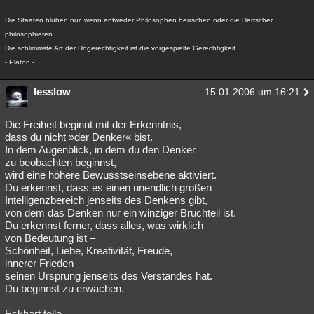
Die Staaten blühen nur, wenn entweder Philosophen herrschen oder die Herrscher
philosophieren.
Die schlimmste Art der Ungerechtigkeit ist die vorgespielte Gerechtigkeit.
- Platon -
lesslow
15.01.2006 um 16:21
Die Freiheit beginnt mit der Erkenntnis,
dass du nicht »der Denker« bist.
In dem Augenblick, in dem du den Denker
zu beobachten beginnst,
wird eine höhere Bewusstseinsebene aktiviert.
Du erkennst, dass es einen unendlich großen
Intelligenzbereich jenseits des Denkens gibt,
von dem das Denken nur ein winziger Bruchteil ist.
Du erkennst ferner, dass alles, was wirklich
von Bedeutung ist –
Schönheit, Liebe, Kreativität, Freude,
innerer Frieden –
seinen Ursprung jenseits des Verstandes hat.
Du beginnst zu erwachen.
Eckhart tolle