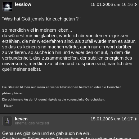
lesslow
15.01.2006 um 16:16
"Was hat Gott jemals für euch getan ? "
so merklich viel in meinem leben...
du würdest mir nie glauben, würde ich dir von den erreignissen
erzählen, die mir wiederfahren sind. als zufall würde man es abtun,
so das es keinen sinn machen würde, auch nur ein wort darüber
zu verlieren. so suche ich hin und wieder den ort auf, in dem die
verbundenheit, das zusammentreffen, der subtilen energiern des
universums, merklich zu fühlen und zu spüren sind, nämlich den
quell meiner selbst.
Die Staaten blühen nur, wenn entweder Philosophen herrschen oder die Herrscher
philosophieren.
Die schlimmste Art der Ungerechtigkeit ist die vorgespielte Gerechtigkeit.
- Platon -
keven
15.01.2006 um 16:17
ehemaliges Mitglied
Genau es gibt kein und es gab auch nie ein .
Gott ist eine Erfindung des Menschen und wir solten auf passen