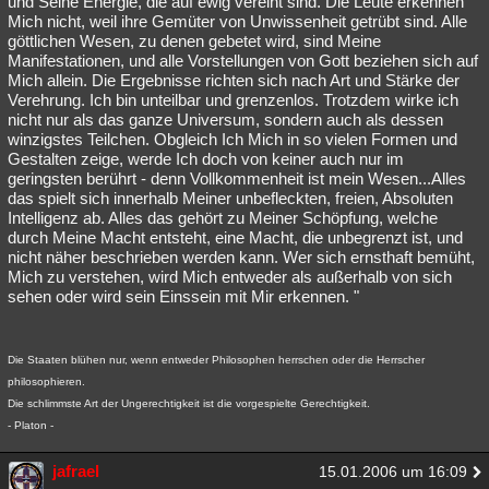
und Seine Energie, die auf ewig vereint sind. Die Leute erkennen
Mich nicht, weil ihre Gemüter von Unwissenheit getrübt sind. Alle
göttlichen Wesen, zu denen gebetet wird, sind Meine
Manifestationen, und alle Vorstellungen von Gott beziehen sich auf
Mich allein. Die Ergebnisse richten sich nach Art und Stärke der
Verehrung. Ich bin unteilbar und grenzenlos. Trotzdem wirke ich
nicht nur als das ganze Universum, sondern auch als dessen
winzigstes Teilchen. Obgleich Ich Mich in so vielen Formen und
Gestalten zeige, werde Ich doch von keiner auch nur im
geringsten berührt - denn Vollkommenheit ist mein Wesen...Alles
das spielt sich innerhalb Meiner unbefleckten, freien, Absoluten
Intelligenz ab. Alles das gehört zu Meiner Schöpfung, welche
durch Meine Macht entsteht, eine Macht, die unbegrenzt ist, und
nicht näher beschrieben werden kann. Wer sich ernsthaft bemüht,
Mich zu verstehen, wird Mich entweder als außerhalb von sich
sehen oder wird sein Einssein mit Mir erkennen. "
Die Staaten blühen nur, wenn entweder Philosophen herrschen oder die Herrscher
philosophieren.
Die schlimmste Art der Ungerechtigkeit ist die vorgespielte Gerechtigkeit.
- Platon -
jafrael
15.01.2006 um 16:09