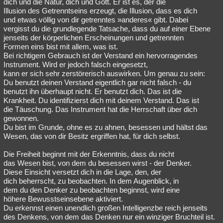
dich und die Natur, dich und Gott. Er ist es, der die
Illusion des Getrenntseins erzeugt, die Illusion, dass es dich
und etwas völlig von dir getrenntes »anderes« gibt. Dabei
vergisst du die grundlegende Tatsache, dass du auf einer Ebene
jenseits der körperlichen Erscheinungen und getrennten
Formen eins bist mit allem, was ist.
Bei richtigem Gebrauch ist der Verstand ein hervorragendes
Instrument. Wird er jedoch falsch eingesetzt,
kann er sich sehr zerstörerisch auswirken. Um genau zu sein:
Du benutzt deinen Verstand eigentlich gar nicht falsch - du
benutzt ihn überhaupt nicht. Er benutzt dich. Das ist die
Krankheit. Du identifizierst dich mit deinem Verstand. Das ist
die Täuschung. Das Instrument hat die Herrschaft über dich
gewonnen.
Du bist im Grunde, ohne es zu ahnen, besessen und hältst das
Wesen, das von dir Besitz ergriffen hat, für dich selbst.
Die Freiheit beginnt mit der Erkenntnis, dass du nicht
das Wesen bist, von dem du besessen wirst - der Denker.
Diese Einsicht versetzt dich in die Lage, den, der
dich beherrscht, zu beobachten. In dem Augenblick, in
dem du den Denker zu beobachten beginnst, wird eine
höhere Bewusstseinsebene aktiviert.
Du erkennst einen unendlich großen Intelligenzbe reich jenseits
des Denkens, von dem das Denken nur ein winziger Bruchteil ist.