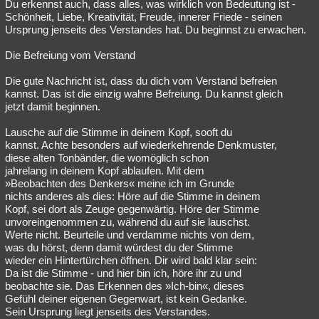
Du erkennst auch, dass alles, was wirklich von Bedeutung ist -
Schönheit, Liebe, Kreativität, Freude, innerer Friede - seinen
Ursprung jenseits des Verstandes hat. Du beginnst zu erwachen.
Die Befreiung vom Verstand
Die gute Nachricht ist, dass du dich vom Verstand befreien
kannst. Das ist die einzig wahre Befreiung. Du kannst gleich
jetzt damit beginnen.
Lausche auf die Stimme in deinem Kopf, sooft du
kannst. Achte besonders auf wiederkehrende Denkmuster,
diese alten Tonbänder, die womöglich schon
jahrelang in deinem Kopf ablaufen. Mit dem
»Beobachten des Denkers« meine ich im Grunde
nichts anderes als dies: Höre auf die Stimme in deinem
Kopf, sei dort als Zeuge gegenwärtig. Höre der Stimme
unvoreingenommen zu, während du auf sie lauschst.
Werte nicht. Beurteile und verdamme nichts von dem,
was du hörst, denn damit würdest du der Stimme
wieder ein Hintertürchen öffnen. Dir wird bald klar sein:
Da ist die Stimme - und hier bin ich, höre ihr zu und
beobachte sie. Das Erkennen des »Ich-bin«, dieses
Gefühl deiner eigenen Gegenwart, ist kein Gedanke.
Sein Ursprung liegt jenseits des Verstandes.