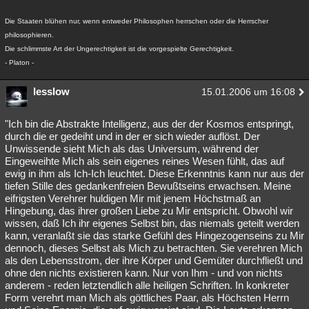
Die Staaten blühen nur, wenn entweder Philosophen herrschen oder die Herrscher
philosophieren.
Die schlimmste Art der Ungerechtigkeit ist die vorgespielte Gerechtigkeit.
- Platon -
lesslow
15.01.2006 um 16:08
"Ich bin die Abstrakte Intelligenz, aus der der Kosmos entspringt,
durch die er gedeiht und in der er sich wieder auflöst. Der
Unwissende sieht Mich als das Universum, während der
Eingeweihte Mich als sein eigenes reines Wesen fühlt, das auf
ewig in ihm als Ich-Ich leuchtet. Diese Erkenntnis kann nur aus der
tiefen Stille des gedankenfreien Bewußtseins erwachsen. Meine
eifrigsten Verehrer huldigen Mir mit jenem Höchstmaß an
Hingebung, das ihrer großen Liebe zu Mir entspricht. Obwohl wir
wissen, daß Ich ihr eigenes Selbst bin, das niemals geteilt werden
kann, veranlaßt sie das starke Gefühl des Hingezogenseins zu Mir
dennoch, dieses Selbst als Mich zu betrachten. Sie verehren Mich
als den Lebensstrom, der ihre Körper und Gemüter durchfließt und
ohne den nichts existieren kann. Nur von Ihm - und von nichts
anderem - reden letztendlich alle heiligen Schriften. In konkreter
Form verehrt man Mich als göttliches Paar, als Höchsten Herrn