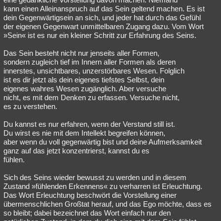
kann einen Alleinanspruch auf das Sein geltend machen. Es ist
dein Gegenwärtigsein an sich, und jeder hat durch das Gefühl
der eigenen Gegenwart unmittelbaren Zugang dazu. Vom Wort
»Sein« ist es nur ein kleiner Schritt zur Erfahrung des Seins.
Das Sein besteht nicht nur jenseits aller Formen,
sondern zugleich tief im Innern aller Formen als deren
innerstes, unsichtbares, unzerstörbares Wesen. Folglich
ist es dir jetzt als dein eigenes tiefstes Selbst, dein
eigenes wahres Wesen zugänglich. Aber versuche
nicht, es mit dem Denken zu erfassen. Versuche nicht,
es zu verstehen.
Du kannst es nur erfahren, wenn der Verstand still ist.
Du wirst es nie mit dem Intellekt begreifen können,
aber wenn du voll gegenwärtig bist und deine Aufmerksamkeit
ganz auf das jetzt konzentrierst, kannst du es
fühlen.
Sich des Seins wieder bewusst zu werden und in diesem
Zustand »fühlenden Erkennens« zu verharren ist Erleuchtung.
Das Wort Erleuchtung beschwört die Vorstellung einer
übermenschlichen Großtat herauf, und das Ego möchte, dass es
so bleibt; dabei bezeichnet das Wort einfach nur den