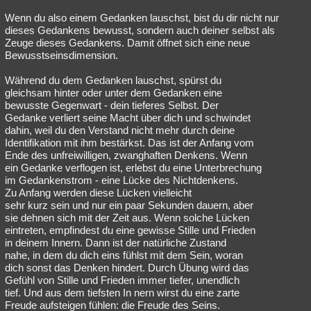
Wenn du also einem Gedanken lauschst, bist du dir nicht nur
dieses Gedankens bewusst, sondern auch deiner selbst als
Zeuge dieses Gedankens. Damit öffnet sich eine neue
Bewusstseinsdimension.
Während du dem Gedanken lauschst, spürst du
gleichsam hinter oder unter dem Gedanken eine
bewusste Gegenwart - dein tieferes Selbst. Der
Gedanke verliert seine Macht über dich und schwindet
dahin, weil du den Verstand nicht mehr durch deine
Identifikation mit ihm bestärkst. Das ist der Anfang vom
Ende des unfreiwilligen, zwanghaften Denkens. Wenn
ein Gedanke verflogen ist, erlebst du eine Unterbrechung
im Gedankenstrom - eine Lücke des Nichtdenkens.
Zu Anfang werden diese Lücken vielleicht
sehr kurz sein und nur ein paar Sekunden dauern, aber
sie dehnen sich mit der Zeit aus. Wenn solche Lücken
eintreten, empfindest du eine gewisse Stille und Frieden
in deinem Innern. Dann ist der natürliche Zustand
nahe, in dem du dich eins fühlst mit dem Sein, woran
dich sonst das Denken hindert. Durch Übung wird das
Gefühl von Stille und Frieden immer tiefer, unendlich
tief. Und aus dem tiefsten In nern wirst du eine zarte
Freude aufsteigen fühlen: die Freude des Seins.