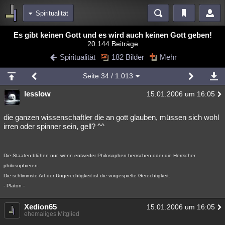
Spiritualität
Bereiche
Es gibt keinen Gott und es wird auch keinen Gott geben!
20.144 Beiträge
Echtzeit
Diskussionen
Blogs
Videos
Statistiken
Spiritualität
182 Bilder
Mehr
Chat
Wiki
Neuigkeiten
2
Seite
34
/ 1.013
meine Rubriken
lesslow
15.01.2006 um 16:05
Menschen
Wissenschaft
Politik
Mystery
Kriminalfälle
Spiritualität
Verschwörungen
Technologie
Ufologie
die ganzen wissenschaftler die an gott glauben, müssen sich wohl
irren oder spinner sein, gell? ^^
Natur
Umfragen
Unterhaltung
weitere Rubriken
Die Staaten blühen nur, wenn entweder Philosophen herrschen oder die Herrscher
Philosophie
Träume
Orte
Esoterik
Literatur
philosophieren.
Die schlimmste Art der Ungerechtigkeit ist die vorgespielte Gerechtigkeit.
Astronomie
Helpdesk
Gruppen
Gaming
Filme
- Platon -
Musik
Clash
Verbesserungen
Allmystery
English
Xedion65
15.01.2006 um 16:05
ehemaliges Mitglied
Übersichten