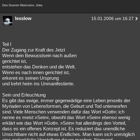
Drei Gramm Wahnsinn, bitte.
lesslow
15.01.2006 um 16:27
Teil I
Der Zugang zur Kraft des Jetzt
Wenn dein Bewusstsein nach außen
gerichtet ist,
entstehen das Denken und die Welt.
Wenn es nach innen gerichtet ist,
erkennt es seinen Ursprung
und kehrt heim ins Unmanifestierte.
Sein und Erleuchtung
Es gibt das ewige, immer gegenwärtige eine Leben jenseits der
Myriaden von Lebensformen, die Geburt und Tod unterworfen
sind. Viele Menschen verwenden dafür das Wort »Gott«; ich
nenne es meist »Sein«, obwohl das Wort »Sein« ebenso wenig
erklärt wie das Wort »Gott«. »Sein« hat allerdings den Vorteil,
dass es ein offenes Konzept ist. Es reduziert das unendliche
Unsichtbare nicht auf etwas Endliches. Man kann sich unmöglich
eine gedankliche Vorstellung davon machen. Niemand