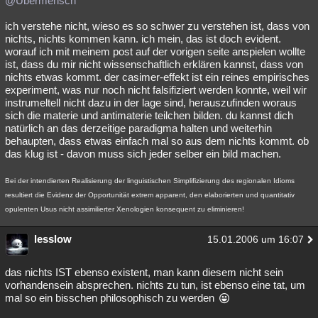
@Übermensch
ich verstehe nicht, wieso es so schwer zu verstehen ist, dass von
nichts, nichts kommen kann. ich mein, das ist doch evident.
worauf ich mit meinem post auf der vorigen seite anspielen wollte
ist, dass du mir nicht wissenschaftlich erklären kannst, dass von
nichts etwas kommt. der casimer-effekt ist ein reines empirisches
experiment, was nur noch nicht falsifiziert werden konnte, weil wir
instrumeltell nicht dazu in der lage sind, herauszufinden woraus
sich die materie und antimaterie teilchen bilden. du kannst dich
natürlich an das derzeitige paradigma halten und weiterhin
behaupten, dass etwas einfach mal so aus dem nichts kommt. ob
das klug ist - davon muss sich jeder selber ein bild machen.
Bei der intendierten Realisierung der linguistischen Simplifizierung des regionalen Idioms
resultiert die Evidenz der Opportunität extrem apparent, den elaborierten und quantitativ
opulenten Usus nicht assimilierter Xenologien konsequent zu eliminieren!
lesslow
15.01.2006 um 16:07
das nichts IST ebenso existent, man kann diesem nicht sein
vorhandensein absprechen. nichts zu tun, ist ebenso eine tat, um
mal so ein bisschen philosophisch zu werden