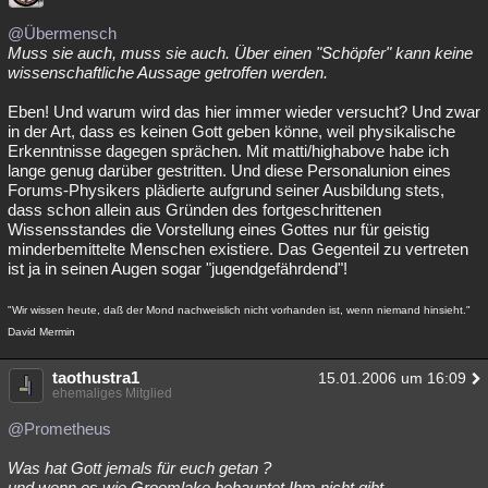
@Übermensch
Muss sie auch, muss sie auch. Über einen "Schöpfer" kann keine
wissenschaftliche Aussage getroffen werden.
Eben! Und warum wird das hier immer wieder versucht? Und zwar
in der Art, dass es keinen Gott geben könne, weil physikalische
Erkenntnisse dagegen sprächen. Mit matti/highabove habe ich
lange genug darüber gestritten. Und diese Personalunion eines
Forums-Physikers plädierte aufgrund seiner Ausbildung stets,
dass schon allein aus Gründen des fortgeschrittenen
Wissensstandes die Vorstellung eines Gottes nur für geistig
minderbemittelte Menschen existiere. Das Gegenteil zu vertreten
ist ja in seinen Augen sogar "jugendgefährdend"!
"Wir wissen heute, daß der Mond nachweislich nicht vorhanden ist, wenn niemand hinsieht."
David Mermin
taothustra1
15.01.2006 um 16:09
ehemaliges Mitglied
@Prometheus
Was hat Gott jemals für euch getan ?
und wenn es wie Groomlake behauptet Ihm nicht gibt ...