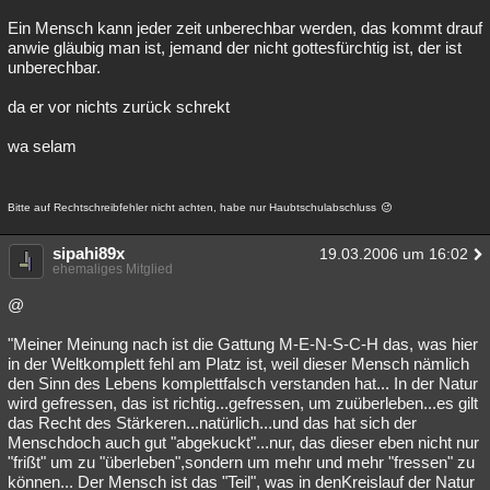
Ein Mensch kann jeder zeit unberechbar werden, das kommt drauf
anwie gläubig man ist, jemand der nicht gottesfürchtig ist, der ist
unberechbar.
da er vor nichts zurück schrekt
wa selam
Bitte auf Rechtschreibfehler nicht achten, habe nur Haubtschulabschluss
sipahi89x
19.03.2006 um 16:02
ehemaliges Mitglied
@
"Meiner Meinung nach ist die Gattung M-E-N-S-C-H das, was hier
in der Weltkomplett fehl am Platz ist, weil dieser Mensch nämlich
den Sinn des Lebens komplettfalsch verstanden hat... In der Natur
wird gefressen, das ist richtig...gefressen, um zuüberleben...es gilt
das Recht des Stärkeren...natürlich...und das hat sich der
Menschdoch auch gut "abgekuckt"...nur, das dieser eben nicht nur
"frißt" um zu "überleben",sondern um mehr und mehr "fressen" zu
können... Der Mensch ist das "Teil", was in denKreislauf der Natur