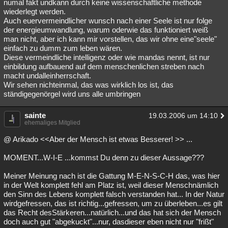
numal fakt undkann durch keine wissenschaftliche methode
wiederlegt werden.
Auch euervermeindlicher wunsch nach einer Seele ist nur folge
der energieumwandlung, warum oderwie das funktioniert weiß
man nicht, aber ich kann mir vorstellen, das wir ohne eine"seele"
einfach zu dumm zum leben wären.
Diese vermeindliche intelligenz oder wie mandas nennt, ist nur
einbildung aufbauend auf dem menschenlichen streben nach
macht undalleinherrschaft.
Wir sehen nichteinmal, das was wirklich los ist, das
ständigegenörgel wird uns alle umbringen
sainte
19.03.2006 um 14:10
ehemaliges Mitglied
@ Arikado <<Aber der Mensch ist etwas Besserer! >> ...
MOMENT...W-I-E ...kommst Du denn zu dieser Aussage???
Meiner Meinung nach ist die Gattung M-E-N-S-C-H das, was hier
in der Welt komplett fehl am Platz ist, weil dieser Menschnämlich
den Sinn des Lebens komplett falsch verstanden hat... In der Natur
wirdgefressen, das ist richtig...gefressen, um zu überleben...es gilt
das Recht desStärkeren...natürlich...und das hat sich der Mensch
doch auch gut "abgekuckt"...nur, dasdieser eben nicht nur "frißt"