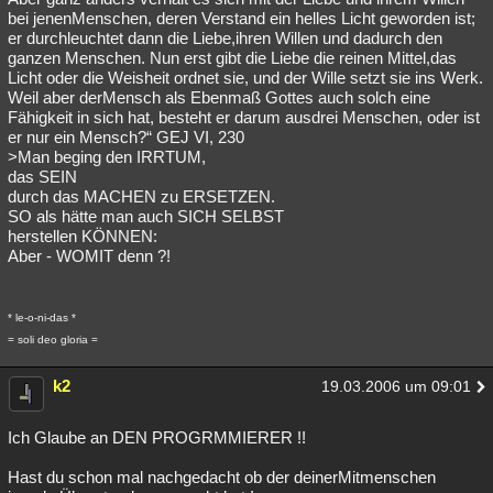
bei jenenMenschen, deren Verstand ein helles Licht geworden ist;
er durchleuchtet dann die Liebe,ihren Willen und dadurch den
ganzen Menschen. Nun erst gibt die Liebe die reinen Mittel,das
Licht oder die Weisheit ordnet sie, und der Wille setzt sie ins Werk.
Weil aber derMensch als Ebenmaß Gottes auch solch eine
Fähigkeit in sich hat, besteht er darum ausdrei Menschen, oder ist
er nur ein Mensch?“ GEJ VI, 230
>Man beging den IRRTUM,
das SEIN
durch das MACHEN zu ERSETZEN.
SO als hätte man auch SICH SELBST
herstellen KÖNNEN:
Aber - WOMIT denn ?!
* le-o-ni-das *
= soli deo gloria =
k2
19.03.2006 um 09:01
Ich Glaube an DEN PROGRMMIERER !!
Hast du schon mal nachgedacht ob der deinerMitmenschen