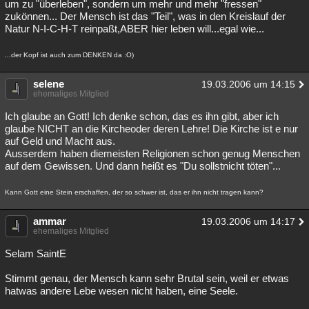
um zu "überleben", sondern um mehr und mehr "fressen"
zukönnen... Der Mensch ist das "Teil", was in den Kreislauf der
Natur N-I-C-H-T reinpaßt,ABER hier leben will...egal wie...
...der Kopf ist auch zum DENKEN da :O)
selene
19.03.2006 um 14:15
ehemaliges Mitglied
Ich glaube an Gott! Ich denke schon, das es ihn gibt, aber ich
glaube NICHT an die Kircheoder deren Lehre! Die Kirche ist e nur
auf Geld und Macht aus.
Ausserdem haben diemeisten Religionen schon genug Menschen
auf dem Gewissen. Und dann heißt es "Du sollstnicht töten"...
Kann Gott eine Stein erschaffen, der so schwer ist, das er ihn nicht tragen kann?
ammar
19.03.2006 um 14:17
ehemaliges Mitglied
Selam SaintE
Stimmt genau, der Mensch kann sehr Brutal sein, weil er etwas
hatwas andere Lebe wesen nicht haben, eine Seele.