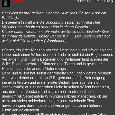
magus
19.03.2006 um 08:32
Der Geist ist maßgeblich..nicht die Hülle (das Fleisch = nur ein
Behälter)..
DieSeele ist so alt wie die Schöpfung selber, ein Arabischer
Mystiker beschreibt es sehrschön in einem Gedicht !
Körper hatten wir schon sehr viele, die Seele oder derSeelenGeist
ist immer derselbige " unser wahres ICH "...Der SeelenGeist lebt
weiter dieHülle vergeht = ( Windhauch)
>Sehet, ein jeder Mensch hat eine Liebe insich und infolge solcher
Liebe auch einen Willen; denn die Liebe in sich ist ein Begehrenund
Verlangen, und in dem Begehren und Verlangen liegt ja eben der
Wille. Das ist auchallen Pflanzen und Tieren und in gewisser
Hinsicht auch der andern Materie eigen.
Liebe und Willen hat selbst der roheste und ungebildetste Mensch.
Aber was richtet erdamit aus? Er geht nur auf die Befriedigung
seiner untersten und materiellstenBedürfnisse aus, die sich
instinktmäßig aus seiner rohen Liebe in seinen Willenübersetzen,
aus dem sein Verstand nichts als einen finsteren Dunst
überkommt. Sehet aufdie Wirkungen solcher Menschen, ob sie
nicht um vieles schlechter sind als jene, welchedie Tiere
hervorbringen, deren Liebe und Verlangen durch ein höheres
Einfließen geleitetwird!
Aber ganz anders verhält es sich mit der Liebe und ihrem Willen