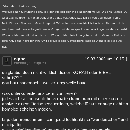
„Allah, der Erhabene, sagt:
Wer Mir einen Schützling demütigt, der duelliert sich in Feindschaft mit Mir. O Sohn Adams! Du
wirst das Meinige nicht erlangen, ehe du das vollziehst, was Ich dir vorgeschrieben habe.
Mein Diener nähert sich Mir so lange mit Wünschenswertem, bis Ich ihn liebe. Sodann bin Ich
sein Herz, mit dem er begreift, seine Zunge, mit der er spricht und sein Auge, mit dem er sieht.
Wenn er Mich anruft, erhöre Ich ihn. Wenn er Mich bittet, so gebe Ich ihm. Wenn er Mich um
Hilfe ruft, dann helfe Ich ihm. Und der Mir liebste Gottesdienst meines Dieners ist der gute
Rat.“
nippel
19.03.2006 um 16:15
ehemaliges Mitglied
du glaubst doch nicht wirklich diesen KORAN oder BIBEL
scheiß???
gott hat unsgemacht, weil er langeweile hatte.
was unterscheidet uns denn von tieren?
jedes ach so menschliche verhalten kann man mit einer kurzen
analyse einem Tierischenzuordnen, welche für unser auge nicht so
komplex scheinen mögen.
bsp: der menschmeint sein geschlechtsakt sei "wunderschön" und
einzigartig.
viele sepia(tintenfische) haben ein zwei stündiges vorspiel...