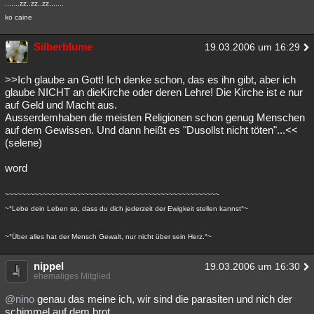
.......zz..zz..zz.......
ko caine
Silberblume
19.03.2006 um 16:29
>>Ich glaube an Gott! Ich denke schon, das es ihn gibt, aber ich
glaube NICHT an dieKirche oder deren Lehre! Die Kirche ist e nur
auf Geld und Macht aus.
Ausserdemhaben die meisten Religionen schon genug Menschen
auf dem Gewissen. Und dann heißt es "Dusollst nicht töten"...<<
(selene)
word
~~~~~~~~~~~~~~~~~~~~~~~~~~~~~~~~~~~~~~~~~~~~~~~~~~~
~°Lebe dein Leben so, dass du dich jederzeit der Ewigkeit stellen kannst°~
~°Über alles hat der Mensch Gewalt, nur nicht über sein Herz.°~
nippel
19.03.2006 um 16:30
ehemaliges Mitglied
@nino
genau das meine ich, wir sind die parasiten und nich der
schimmel auf dem brot