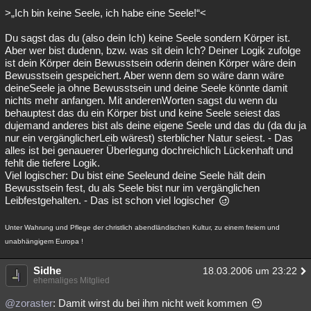
>„Ich bin keine Seele, ich habe eine Seele!“<
Besucht
Teilgenommen
Alle
Neue
Geschlossen
Du sagst das du (also dein Ich) keine Seele sondern Körper ist.
Lesenswert
Schlüsselwörter
Aber wer bist dudenn, bzw. was sit dein Ich? Deiner Logik zufolge
ist dein Körper dein Bewusstsein oderin deinen Körper wäre dein
Bewusstsein gespeichert. Aber wenn dem so wäre dann wäre
deineSeele ja ohne Bewusstsein und deine Seele könnte damit
nichts mehr anfangen. Mit anderenWorten sagst du wenn du
behauptest das du ein Körper bist und keine Seele seiest das
dujemand anderes bist als deine eigene Seele und das du (da du ja
nur ein vergänglicherLeib wärest) sterblicher Natur seiest. - Das
alles ist bei genauerer Überlegung dochreichlich Lückenhaft und
fehlt die tiefere Logik.
Viel logischer: Du bist eine Seeleund deine Seele hält dein
Bewusstsein fest, du als Seele bist nur im vergänglichen
Leibfestgehalten. - Das ist schon viel logischer
Unter Wahrung und Pflege der christlich abendländischen Kultur, zu einem freiem und
unabhängigem Europa !
Sidhe
18.03.2006 um 23:22
ehemaliges Mitglied
@zoraster
: Damit wirst du bei ihm nicht weit kommen