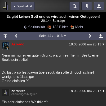
Spiritualität
Bereiche
Es gibt keinen Gott und es wird auch keinen Gott geben!
20.144 Beiträge
Echtzeit
Diskussionen
Blogs
Videos
Statistiken
Spiritualität
182 Bilder
Mehr
Chat
Wiki
Neuigkeiten
2
Seite
44
/ 1.013
meine Rubriken
Arikado
18.03.2006 um 23:13
Menschen
Wissenschaft
Politik
Mystery
Kriminalfälle
Spiritualität
Verschwörungen
Technologie
Ufologie
Nenn mir nur einen guten Grund, warum ein Tier im Besitz einer
Seele sein sollte!
Natur
Umfragen
Unterhaltung
weitere Rubriken
Du bist ja so fest davon überzeugt, da sollte dir doch schnell
wenigstens 1lausiger
Philosophie
Träume
Orte
Esoterik
Literatur
Grund einfallen.^^
Astronomie
Helpdesk
Gruppen
Gaming
Filme
zoraster
18.03.2006 um 23:17
ehemaliges Mitglied
Musik
Clash
Verbesserungen
Allmystery
English
Ein sehr einfaches Weltbild ^^
Übersichten