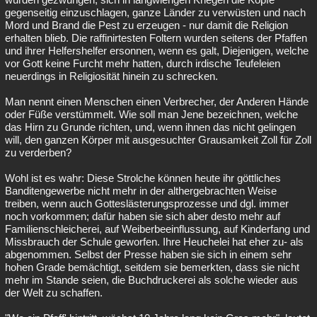
gegenseitig einzuschlagen, ganze Länder zu verwüsten und nach
Mord und Brand die Pest zu erzeugen - nur damit die Religion
erhalten blieb. Die raffinirtesten Foltern wurden seitens der Pfaffen
und ihrer Helfershelfer ersonnen, wenn es galt, Diejenigen, welche
vor Gott keine Furcht mehr hatten, durch irdische Teufeleien
neuerdings in Religiosität hinein zu schrecken.
Man nennt einen Menschen einen Verbrecher, der Anderen Hände
oder Füße verstümmelt. Wie soll man Jene bezeichnen, welche
das Hirn zu Grunde richten, und, wenn ihnen das nicht gelingen
will, den ganzen Körper mit ausgesuchter Grausamkeit Zoll für Zoll
zu verderben?
Wohl ist es wahr: Diese Strolche können heute ihr göttliches
Banditengewerbe nicht mehr in der althergebrachten Weise
treiben, wenn auch Gotteslästerungsprozesse und dgl. immer
noch vorkommen; dafür haben sie sich aber desto mehr auf
Familienschleicherei, auf Weiberbeeinflussung, auf Kinderfang und
Missbrauch der Schule geworfen. Ihre Heuchelei hat eher zu- als
abgenommen. Selbst der Presse haben sie sich in einem sehr
hohen Grade bemächtigt, seitdem sie bemerkten, dass sie nicht
mehr im Stande seien, die Buchdruckerei als solche wieder aus
der Welt zu schaffen.