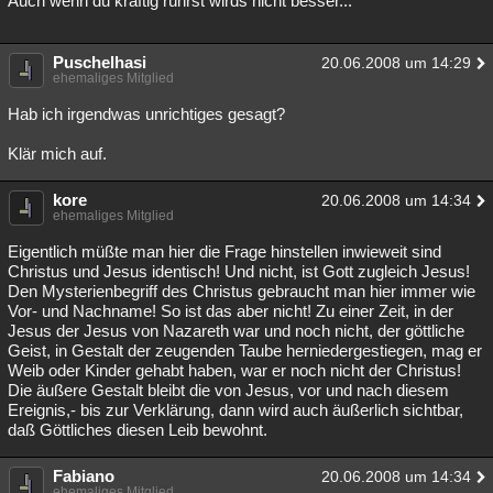
Auch wenn du kräftig rührst wirds nicht besser...
Besucht
Teilgenommen
Alle
Neue
Geschlossen
Puschelhasi
20.06.2008 um 14:29
Lesenswert
Schlüsselwörter
ehemaliges Mitglied
Hab ich irgendwas unrichtiges gesagt?
Klär mich auf.
kore
20.06.2008 um 14:34
ehemaliges Mitglied
Eigentlich müßte man hier die Frage hinstellen inwieweit sind
Christus und Jesus identisch! Und nicht, ist Gott zugleich Jesus!
Den Mysterienbegriff des Christus gebraucht man hier immer wie
Vor- und Nachname! So ist das aber nicht! Zu einer Zeit, in der
Jesus der Jesus von Nazareth war und noch nicht, der göttliche
Geist, in Gestalt der zeugenden Taube herniedergestiegen, mag er
Weib oder Kinder gehabt haben, war er noch nicht der Christus!
Die äußere Gestalt bleibt die von Jesus, vor und nach diesem
Ereignis,- bis zur Verklärung, dann wird auch äußerlich sichtbar,
daß Göttliches diesen Leib bewohnt.
Fabiano
20.06.2008 um 14:34
ehemaliges Mitglied