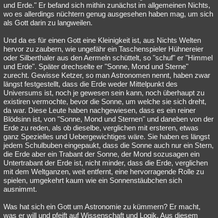
und Erde." Er befand sich mithin zunächst im allgemeinen Nichts,
wo es allerdings nüchtern genug ausgesehen haben mag, um sich
als Gott darin zu langweilen.
Und da es für einen Gott eine Kleinigkeit ist, aus Nichts Welten
hervor zu zaubern, wie ungefähr ein Taschenspieler Hühnereier
oder Silberthaler aus den Aermeln schüttelt, so "schuf" er "Himmel
und Erde". Später drechselte er "Sonne, Mond und Sterne"
zurecht. Gewisse Ketzer, so man Astronomen nennt, haben zwar
längst festgestellt, dass die Erde weder Mittelpunkt des
Universums ist, noch je gewesen sein kann, noch überhaupt zu
existiren vermochte, bevor die Sonne, um welche sie sich dreht,
da war. Diese Leute haben nachgewiesen, dass es ein reiner
Blödsinn ist, von "Sonne, Mond und Sternen" und daneben von der
Erde zu reden, als ob dieselbe, verglichen mit ersteren, etwas
ganz Spezielles und Uebergewichtiges wäre. Sie haben es längst
jedem Schulbuben eingepaukt, dass die Sonne auch nur ein Stern,
die Erde aber ein Trabant der Sonne, der Mond sozusagen ein
Untertrabant der Erde ist, nicht minder, dass die Erde, verglichen
mit dem Weltganzen, weit entfernt, eine hervorragende Rolle zu
spielen, umgekehrt kaum wie ein Sonnenstäubchen sich
ausnimmt.
Was hat sich ein Gott um Astronomie zu kümmern? Er macht,
was er will und pfeift auf Wissenschaft und Logik. Aus diesem