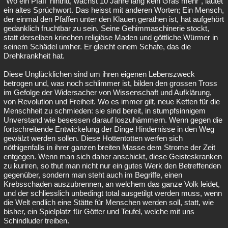
"Wo ein Pfaff' hintritt, wächst 10 Jahre lang kein Gras mehr", lautet
ein altes Sprüchwort. Das heisst mit anderen Worten; Ein Mensch,
der einmal den Pfaffen unter den Klauen gerathen ist, hat aufgehört
gedanklich fruchtbar zu sein. Seine Gehimmaschinerie stockt,
statt derselben kriechen religiöse Maden und göttliche Würmer in
seinem Schädel umher. Er gleicht einem Schafe, das die
Drehkrankheit hat.
Diese Unglücklichen sind um ihren eigenen Lebenszweck
betrogen und, was noch schlimmer ist, bilden den grossen Tross
im Gefolge der Widersacher von Wissenschaft und Aufklärung,
von Revolution und Freiheit. Wo es immer gilt, neue Ketten für die
Menschheit zu schmieden: sie sind bereit, in stumpfsinnigem
Unverstand wie besessen darauf loszuhämmern. Wenn gegen die
fortschreitende Entwickelung der Dinge Hindernisse in den Weg
gewälzt werden sollen. Diese Hottentotten werfen sich
nöthigenfalls in ihrer ganzen breiten Masse dem Strome der Zeit
entgegen. Wenn man sich daher anschickt, diese Geisteskranken
zu kuriren, so thut man nicht nur ein gutes Werk den Betreffenden
gegenüber, sondern man steht auch im Begriffe, einen
Krebsschaden auszubrennen, an welchem das ganze Volk leidet,
und der schliesslich unbedingt total ausgetilgt werden muss, wenn
die Welt endlich eine Stätte für Menschen werden soll, statt, wie
bisher, ein Spielplatz für Götter und Teufel, welche mit uns
Schindluder treiben.