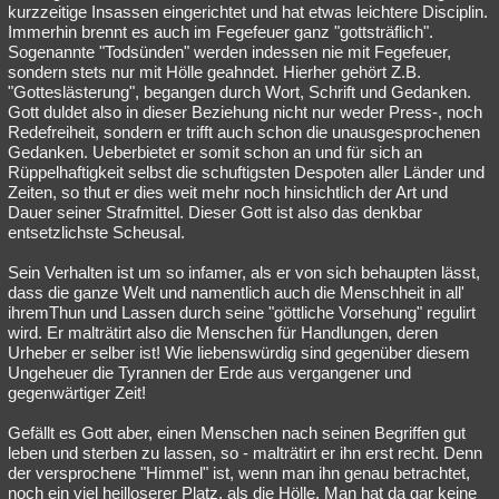
kurzzeitige Insassen eingerichtet und hat etwas leichtere Disciplin.
Immerhin brennt es auch im Fegefeuer ganz "gottsträflich".
Sogenannte "Todsünden" werden indessen nie mit Fegefeuer,
sondern stets nur mit Hölle geahndet. Hierher gehört Z.B.
"Gotteslästerung", begangen durch Wort, Schrift und Gedanken.
Gott duldet also in dieser Beziehung nicht nur weder Press-, noch
Redefreiheit, sondern er trifft auch schon die unausgesprochenen
Gedanken. Ueberbietet er somit schon an und für sich an
Rüppelhaftigkeit selbst die schuftigsten Despoten aller Länder und
Zeiten, so thut er dies weit mehr noch hinsichtlich der Art und
Dauer seiner Strafmittel. Dieser Gott ist also das denkbar
entsetzlichste Scheusal.
Sein Verhalten ist um so infamer, als er von sich behaupten lässt,
dass die ganze Welt und namentlich auch die Menschheit in all'
ihremThun und Lassen durch seine "göttliche Vorsehung" regulirt
wird. Er malträtirt also die Menschen für Handlungen, deren
Urheber er selber ist! Wie liebenswürdig sind gegenüber diesem
Ungeheuer die Tyrannen der Erde aus vergangener und
gegenwärtiger Zeit!
Gefällt es Gott aber, einen Menschen nach seinen Begriffen gut
leben und sterben zu lassen, so - malträtirt er ihn erst recht. Denn
der versprochene "Himmel" ist, wenn man ihn genau betrachtet,
noch ein viel heilloserer Platz, als die Hölle. Man hat da gar keine