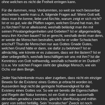
ohne welchen es nicht die Freiheit erringen kann.
Für die dummen, resp. Verdummten, so weit sie noch besserbar
erscheinen, werfe man u. A. folgende Fragen auf: Wenn Gott will,
dass man ihn kenne, liebe und fürchte, warum zeigt er sich nicht?
Ist er so gut, wie die Pfaffen sagen, welchen Grund hat man, ihn
zu fürchten? Ist er allwissend, weshalb belästigt man ihn mit
seinen Privatangelegenheiten und Gebeten? Ist er allgegenwärtig,
wozu ihm Kirchen bauen? Ist er gerecht, weshalb denkt man denn,
er werde die Menschen bestrafen, welche er voller Schwächen
erschuf? Thun die Menschen nur aus Gottes Gnade Gutes,
welchen Grund hätte er dann, sie dafür zu belohnen? Ist er
allmächtig, wie könnte er es zulassen, dass wir ihn lästern? Ist er
aber unbegreiflich, weshalb beschäftigen wir uns mit ihm? Ist die
Kenntniss von Gott nothwendig, weshalb schwebt er im Dunkel?
U.s.w. Vor solchen Fragen steht der gläubige Mensch, wie ein
Ochs vor dem Berge.
Jeder Nachdenkende muss aber zugeben, dass nicht ein einziger
Beweis für die Existenz eines Gottes je erbracht worden ist.
Ausserdem liegt nicht die geringste Nothwendigkeit für die
Existenz eines Gottes vor. So wie wir bereits die Eigenschaften
und Regeln der Natur kennen, ist ein Gott in oder ausserhalb
derselben geradezu zwecklos, gänzlich überflüssig und mithin
ganz von selbst hinfällig. Sein "moralischer" Zweck ist noch