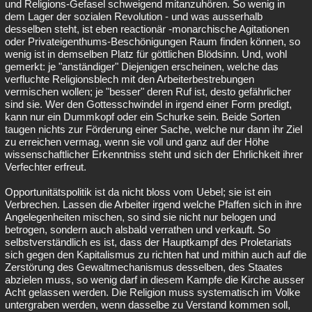
und Religions-Gefasel schweigend mitanzuhören. So wenig in
dem Lager der sozialen Revolution - und was ausserhalb
desselben steht, ist eben reactionär -monarchische Agitationen
oder Privateigenthums-Beschönigungen Raum finden können, so
wenig ist in demselben Platz für göttlichen Blödsinn. Und, wohl
gemerkt: je "anständiger" Diejenigen erscheinen, welche das
verfluchte Religionsblech mit den Arbeiterbestrebungen
vermischen wollen; je "besser" deren Ruf ist, desto gefährlicher
sind sie. Wer den Gottesschwindel in irgend einer Form predigt,
kann nur ein Dummkopf oder ein Schurke sein. Beide Sorten
taugen nichts zur Förderung einer Sache, welche nur dann ihr Ziel
zu erreichen vermag, wenn sie voll und ganz auf der Höhe
wissenschaftlicher Erkenntniss steht und sich der Ehrlichkeit ihrer
Verfechter erfreut.
Opportunitätspolitik ist da nicht bloss vom Uebel; sie ist ein
Verbrechen. Lassen die Arbeiter irgend welche Pfaffen sich in ihre
Angelegenheiten mischen, so sind sie nicht nur belogen und
betrogen, sondern auch alsbald verrathen und verkauft. So
selbstverständlich es ist, dass der Hauptkampf des Proletariats
sich gegen den Kapitalismus zu richten hat und mithin auch auf die
Zerstörung des Gewaltmechanismus desselben, des Staates
abzielen muss, so wenig darf in diesem Kampfe die Kirche ausser
Acht gelassen werden. Die Religion muss systematisch im Volke
untergraben werden, wenn dasselbe zu Verstand kommen soll,