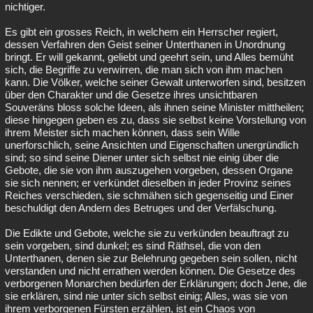
nichtiger.
Es gibt ein grosses Reich, in welchem ein Herrscher regiert,
dessen Verfahren den Geist seiner Unterthanen in Unordnung
bringt. Er will gekannt, geliebt und geehrt sein, und Alles bemüht
sich, die Begriffe zu verwirren, die man sich von ihm machen
kann. Die Völker, welche seiner Gewalt unterworfen sind, besitzen
über den Charakter und die Gesetze ihres unsichtbaren
Souveräns bloss solche Ideen, als ihnen seine Minister mittheilen;
diese hingegen geben es zu, dass sie selbst keine Vorstellung von
ihrem Meister sich machen können, dass sein Wille
unerforschlich, seine Ansichten und Eigenschaften unergründlich
sind; so sind seine Diener unter sich selbst nie einig über die
Gebote, die sie von ihm auszugehen vorgeben, dessen Organe
sie sich nennen; er verkündet dieselben in jeder Provinz seines
Reiches verschieden, sie schmähen sich gegenseitig und Einer
beschuldigt den Andern des Betruges und der Verfälschung.
Die Edikte und Gebote, welche sie zu verkünden beauftragt zu
sein vorgeben, sind dunkel; es sind Räthsel, die von den
Unterthanen, denen sie zur Belehrung gegeben sein sollen, nicht
verstanden und nicht errathen werden können. Die Gesetze des
verborgenen Monarchen bedürfen der Erklärungen; doch Jene, die
sie erklären, sind nie unter sich selbst einig; Alles, was sie von
ihrem verborgenen Fürsten erzählen, ist ein Chaos von