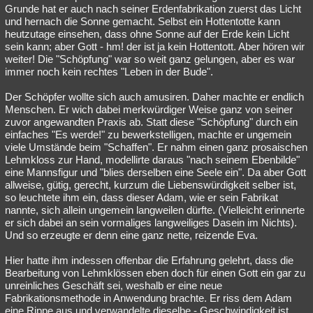
Grunde hat er auch nach seiner Erdenfabrikation zuerst das Licht
und hernach die Sonne gemacht. Selbst ein Hottentotte kann
heutzutage einsehen, dass ohne Sonne auf der Erde kein Licht
sein kann; aber Gott - hm! der ist ja kein Hottentott. Aber hören wir
weiter! Die "Schöpfung" war so weit ganz gelungen, aber es war
immer noch kein rechtes "Leben in der Bude".
Der Schöpfer wollte sich auch amusiren. Daher machte er endlich
Menschen. Er wich dabei merkwürdiger Weise ganz von seiner
zuvor angewandten Praxis ab. Statt diese "Schöpfung" durch ein
einfaches "Es werde!" zu bewerkstelligen, machte er ungemein
viele Umstände beim "Schaffen". Er nahm einen ganz prosaischen
Lehmkloss zur Hand, modellirte daraus "nach seinem Ebenbilde"
eine Mannsfigur und "blies derselben eine Seele ein". Da aber Gott
allweise, gütig, gerecht, kurzum die Liebenswürdigkeit selber ist,
so leuchtete ihm ein, dass dieser Adam, wie er sein Fabrikat
nannte, sich allein ungemein langweilen dürfte. (Vielleicht erinnerte
er sich dabei an sein vormaliges langweiliges Dasein im Nichts).
Und so erzeugte er denn eine ganz nette, reizende Eva.
Hier hatte ihm indessen offenbar die Erfahrung gelehrt, dass die
Bearbeitung von Lehmklössen eben doch für einen Gott ein gar zu
unreinliches Geschäft sei, weshalb er eine neue
Fabrikationsmethode in Anwendung brachte. Er riss dem Adam
eine Rippe aus und verwandelte dieselbe - Geschwindigkeit ist