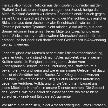
Heraus also mit der Religion aus den Köpfen und nieder mit den
Pfaffen! Die Letzteren pflegen zu sagen, der Zweck heilige das
Mittel. Wohlan! Wenden wir diesen Grundsatz endlich auch gegen
sie an! Unser Zweck ist die Befreiung der Menschheit aus jeglicher
Sklaverei, aus dem Joche sozialer Knechtschaft, wie aus den
Fesseln politischer Tyrannei, nicht minder, ja vor Allem, aus dem
Banne religiöser Finsternis. Jedes Mittel zur Erreichung dieses
hohen Zieles muss von allen wahren Menschenfreunden für recht
erkannt und bei jeder sich darbietenden Gelegenheit in Anwendung
gebracht werden.
Jeder religionslose Mensch begeht eine Pflichtvernachlässigung,
wenn er täglich und stündlich nicht Alles aufbietet, was in seinen
Kräften steht, die Religion zu untergraben. Jeder vom
Gottesglauben Befreite, der es unterlässt, das Pfaffenthum zu
bekämpfen, wo und wenn und wie er nur immer Gelegenheit dazu
hat, ist ein Verräther seiner Sache. Also Krieg dem schwarzen
Gesindel -, unversöhnlichen Krieg bis aufs Messer! Aufreizung
gegen die Verführer, Aufklärung für die Verführten! Lasset uns
jedes Mittel des Kampfes in unsere Dienste nehmen: Die Geissel
des Spottes, wie die Fackel der Wissenschaft; wo diese nicht
zureichen, - greif- und fühlbarere Argumente!
Vor Allem hüte man sich, in der Arbeiterbewegung Gottes-Phrasen