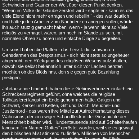
Schwindler und Gauner der Welt über diesen Punkt denken.
"Wenn im Volke der Glaube zerstört wird - sagte er - kann es das
viele Elend nicht mehr ertragen und rebellirt!" - das war deutlich
und hätte jeden Arbeiter zum Nachdenken anregen sollen, würde
ihn auch stutzig gemacht haben, wenn - ja wenn nicht so Viele
religiös zu vernagelt wären, um noch im Stande zu sein, mit
normalen Ohren zu hören und einfache Dinge zu begreifen.
Umsonst haben die Pfaffen - das heisst: die schwarzen
Gensdarmen des Despotismus - sich nicht stets so ungeheuer
abgemüht, den Rückgang des religiösen Wesens aufzuhalten,
obwohl sie selbst bekanntlich unter sich vor Lachen bersten
möchten ob des Blödsinns, den sie gegen gute Bezahlung
predigen.
Jahrtausende hindurch haben diese Gehirnverhunzer einfach ein
Schreckensregiment geführt, ohne welches die religiöse
Tollhäuslerei längst ein Ende genommen hätte. Galgen und
Schwert, Kerker und Ketten, Gift und Dolch, Meuchel- und
Justizmord - das waren ihre Mittel zur Aufrechterhaltung dieses
Wahnsinns, der ein ewiger Schandfleck in der Geschichte der
Menschheit bleiben wird. Hunderttausende sind auf Scheiterhaufen
langsam "im Namen Gottes" geröstet worden, weil sie es gewagt,
den biblischen Mist stinkend zu finden. Millionen von Menschen
wurden gezwungen, sich in langwierigen Kriegen die Köpfe