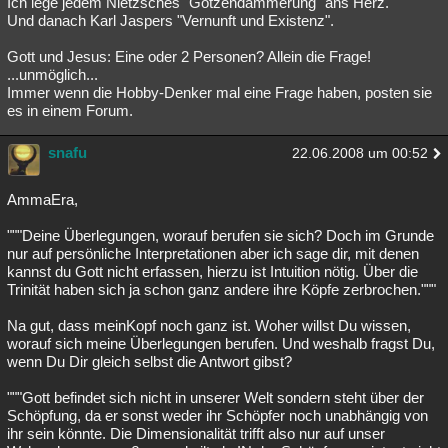
Ich lege jedem Nietzsches "Götzendämmerung" ans Herz.
Und danach Karl Jaspers "Vernunft und Existenz".
Gott und Jesus: Eine oder 2 Personen? Allein die Frage!
...unmöglich...
Immer wenn die Hobby-Denker mal eine Frage haben, posten sie
es in einem Forum.
snafu
22.06.2008 um 00:52
AmmaEra,
"""Deine Überlegungen, worauf berufen sie sich? Doch im Grunde
nur auf persönliche Interpretationen aber ich sage dir, mit denen
kannst du Gott nicht erfassen, hierzu ist Intuition nötig. Über die
Trinität haben sich ja schon ganz andere ihre Köpfe zerbrochen."""
Na gut, dass meinKopf noch ganz ist. Woher willst Du wissen,
worauf sich meine Überlegungen berufen. Und weshalb fragst Du,
wenn Du Dir gleich selbst die Antwort gibst?
"""Gott befindet sich nicht in unserer Welt sondern steht über der
Schöpfung, da er sonst weder ihr Schöpfer noch unabhängig von
ihr sein könnte. Die Dimensionalität trifft also nur auf unser