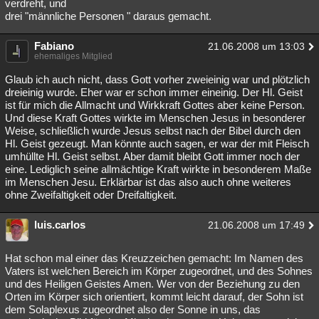
verdreht, und
drei "männliche Personen " daraus gemacht.
Fabiano
21.06.2008 um 13:03
ehemaliges Mitglied
Glaub ich auch nicht, dass Gott vorher zweieinig war und plötzlich
dreieinig wurde. Eher war er schon immer eineinig. Der Hl. Geist
ist für mich die Allmacht und Wirkkraft Gottes aber keine Person.
Und diese Kraft Gottes wirkte im Menschen Jesus in besonderer
Weise, schließlich wurde Jesus selbst nach der Bibel durch den
Hl. Geist gezeugt. Man könnte auch sagen, er war der mit Fleisch
umhüllte Hl. Geist selbst. Aber damit bleibt Gott immer noch der
eine. Lediglich seine allmächtige Kraft wirkte in besonderem Maße
im Menschen Jesu. Erklärbar ist das also auch ohne weiteres
ohne Zweifaltigkeit oder Dreifaltigkeit.
luis.carlos
21.06.2008 um 17:49
Hat schon mal einer das Kreuzzeichen gemacht: Im Namen des
Vaters ist welchen Bereich im Körper zugeordnet, und des Sohnes
und des Heiligen Geistes Amen. Wer von der Beziehung zu den
Orten im Körper sich orientiert, kommt leicht darauf, der Sohn ist
dem Solaplexus zugeordnet also der Sonne in uns, das