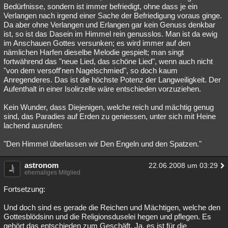
Bedürfnisse, sondern ist immer befriedigt, ohne dass je ein
Verlangen nach irgend einer Sache der Befriedigung voraus ginge.
Da aber ohne Verlangen und Erlangen gar kein Genuss denkbar
ist, so ist das Dasein im Himmel rein genusslos. Man ist da ewig
im Anschauen Gottes versunken; es wird immer auf den
nämlichen Harfen dieselbe Melodie gespielt; man singt
fortwährend das "neue Lied, das schöne Lied", wenn auch nicht
"von dem versoff'nen Nagelschmied", so doch kaum
Anregenderes. Das ist die höchste Potenz der Langweiligkeit. Der
Aufenthalt in einer Isolirzelle wäre entschieden vorzuziehen.
Kein Wunder, dass Diejenigen, welche reich und mächtig genug
sind, das Paradies auf Erden zu geniessen, unter sich mit Heine
lachend ausrufen:
"Den Himmel überlassen wir Den Engeln und den Spatzen."
astronom
22.06.2008 um 03:29
ehemaliges Mitglied
Fortsetzung:
Und doch sind es gerade die Reichen und Mächtigen, welche den
Gottesblödsinn und die Religionsduselei hegen und pflegen. Es
gehört das entschieden zum Geschäft. Ja, es ist für die