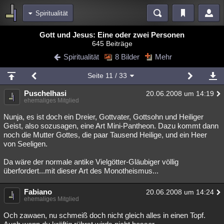
Spiritualität
Bereiche
Gott und Jesus: Eine oder zwei Personen
645 Beiträge
Echtzeit
Diskussionen
Blogs
Videos
Statistiken
Spiritualität
8 Bilder
Mehr
Chat
Wiki
Neuigkeiten
3
Seite
11
/ 33
meine Rubriken
Puschelhasi
20.06.2008 um 14:19
Menschen
Wissenschaft
Politik
Mystery
Kriminalfälle
ehemaliges Mitglied
Spiritualität
Verschwörungen
Technologie
Ufologie
Nunja, es ist doch ein Dreier, Gottvater, Gottsohn und Heiliger
Geist, also sozusagen, eine Art Mini-Pantheon. Dazu kommt dann
noch die Mutter Gottes, die paar Tausend Heilige, und ein Heer
Natur
Umfragen
Unterhaltung
von Seeligen.
weitere Rubriken
Da wäre der normale antike Vielgötter-Gläubiger völlig
Philosophie
Träume
Orte
Esoterik
Literatur
überfordert...mit dieser Art des Monotheismus...
Astronomie
Helpdesk
Gruppen
Gaming
Filme
Fabiano
20.06.2008 um 14:24
ehemaliges Mitglied
Musik
Clash
Verbesserungen
Allmystery
English
Och zawaen, nu schmeiß doch nicht gleich alles in einen Topf.
Übersichten