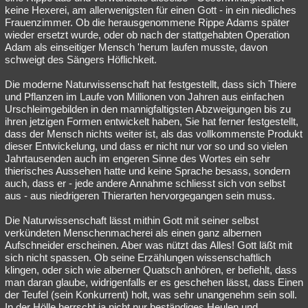
keine Hexerei, am allerwenigsten für einen Gott - in ein niedliches
Frauenzimmer. Ob die herausgenommene Rippe Adams später
wieder ersetzt wurde, oder ob nach der stattgehabten Operation
Adam als einseitiger Mensch 'herum laufen musste, davon
schweigt des Sängers Höflichkeit.
Die moderne Naturwissenschaft hat festgestellt, dass sich Thiere
und Pflanzen im Laufe von Millionen von Jahren aus einfachen
Urschleimgebilden in den mannigfaltigsten Abzweigungen bis zu
ihren jetzigen Formen entwickelt haben, Sie hat ferner festgestellt,
dass der Mensch nichts weiter ist, als das vollkommenste Produkt
dieser Entwickelung, und dass er nicht nur vor so und so vielen
Jahrtausenden auch im engeren Sinne des Wortes ein sehr
thierisches Aussehen hatte und keine Sprache besass, sondern
auch, dass er - jede andere Annahme schliesst sich von selbst
aus - aus niedrigeren Thierarten hervorgegangen sein muss.
Die Naturwissenschaft lässt mithin Gott mit seiner selbst
verkündeten Menschenmacherei als einen ganz albernen
Aufschneider erscheinen. Aber was nützt das Alles! Gott läßt mit
sich nicht spassen. Ob seine Erzählungen wissenschaftlich
klingen, oder sich wie alberner Quatsch anhören, er befiehlt, dass
man daran glaube, widrigenfalls er es geschehen lässt, dass Einen
der Teufel (sein Konkurrent) holt, was sehr unangenehm sein soll.
In der Hölle herrscht ja nicht nur beständiges Heulen und