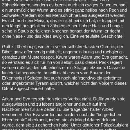
Zähneklappern, sondern es brennt auch ein ewiges Feuer, es nagt
ein unermüdlicher Wurm und es stinkt ganz heillos nach Pech und
Schwefel. Alledem soll ein Mensch ohne Leib ausgesetzt werden.
Es schmort sein Fleisch, das er nicht bei sich hat; er klappert mit
den längst ausgefallenen Zähnen; er heult ohne Hals und Lunge;
seine in Staub zerfallenen Knochen benagt der Wurm; er riecht
ohne Nase - und das Alles ewiglich. Eine verteufelte Geschichte!
Gott ist überhaupt, wie er in seiner selbstverfassten Chronik, der
Bibel, ganz offenherzig mittheilt, ungemein launig und rachgierig -
geradezu ein Musterdespot. Kaum waren Adam und Eva gemacht,
so verstand es sich für ihn von selbst, dass dieses Pack regiert
werden müsse; deshalb erliess er ein Strafgesetzbuch. Dasselbe
lautete kathegorisch: Ihr sollt nicht essen vom Baume der
Erkenntniss! Seitdem hat auch noch nie irgendwo ein gekrönter
oder ungekrönter Tyrann existirt, welcher nicht den Völkern dieses
Diktat zugeschleudert hätte.
Adam und Eva respektirten dieses Verbot nicht. Dafür wurden sie
ausgewiesen und zu lebenslänglicher und auch auf ihre
Nachkommen für alle Zeiten zu übertragender harter Arbeit
verdonnert. Der Eva wurden ausserdem noch die "bürgerlichen
Ehrenrechte" aberkannt, indem sie als Magd Adams deklarirt
wurde, dem sie zu gehorchen habe. Unter göttlicher Polizeiaufsicht