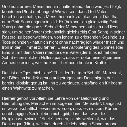
Und nun, armes Menschenhirn, halte Stand, denn was jetzt folgt,
könnte ein Pferd umbringen! Wir wissen, dass Gott Vater
beschlossen hatte, das Menschenpack zu frikassiren. Das that
dem Gott Sohn ungemein leid. Er (bekanntlich gleichzeitig Gott
Vater) nahm die ganze Schuld der Menschen auf sich und liess
sich, um seinen Vater (bekanntlich gleichzeitig Gott Sohn) in seiner
Raserei zu beschwichtigen, von jenem zu erlösenden Gesindel zu
Tode schinden - natürlich nicht ohne nachträglich wieder frisch und
froh in den Himmel zu fahren. Diese Aufopferung des Sohnes (der
Eins ist mit dem Vater) machte dem Vater (der Eins ist mit dem
Sohn) einen solchen Höllenspass, dass er sofort eine allgemeine
Amnestie erliess, welche zum Theil noch heute in Kraft ist.
Das ist der "geschichtliche" Theil der "heiligen Schrift". Man sieht,
der Blödsinn ist dick genug aufgetragen, um Denjenigen, der
bereits idiotisirt genug ist, ihn zu verdauen, empfänglich für irgend
einen Wahnwitz zu machen.
Hierher gehört vor Allem die Lehre von der Belohnung und
Bestrafung des Menschen im sogenannten "Jenseits". Längst ist
es wissenschaftlich erwiesen worden, dass es ein vom Körper
unabhängiges Seelenleben nicht gibt, dass das, was die
Religionsschwindler "Seele" nennen, nichts weiter ist, wie das
Denkorgan (Hirn), welches durch die lebendigen Sinnesorgane