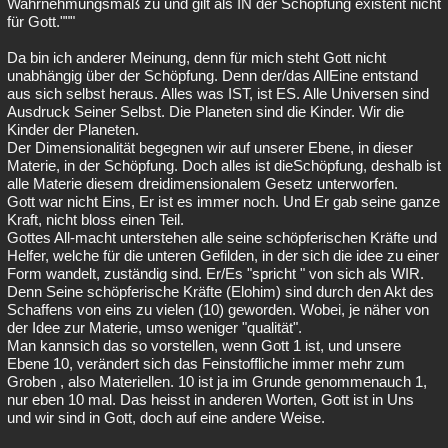
Wahrnehmungsmaß zu und gilt als IN der Schöpfung existent nicht
für Gott."""
Da bin ich anderer Meinung, denn für mich steht Gott nicht
unabhängig über der Schöpfung. Denn der/das AllEine entstand
aus sich selbst heraus. Alles was IST, ist ES. Alle Universen sind
Ausdruck Seiner Selbst. Die Planeten sind die Kinder. Wir die
Kinder der Planeten.
Der Dimensionalität begegnen wir auf unserer Ebene, in dieser
Materie, in der Schöpfung. Doch alles ist dieSchöpfung, deshalb ist
alle Materie diesem dreidimensionalem Gesetz unterworfen.
Gott war nicht Eins, Er ist es immer noch. Und Er gab seine ganze
Kraft, nicht bloss einen Teil.
Gottes All-macht unterstehen alle seine schöpferischen Kräfte und
Helfer, welche für die unteren Gefilden, in der sich die idee zu einer
Form wandelt, zuständig sind. Er/Es "spricht " von sich als WIR.
Denn Seine schöpferische Kräfte (Elohim) sind durch den Akt des
Schaffens von eins zu vielen (10) geworden. Wobei, je näher von
der Idee zur Materie, umso weniger "qualität".
Man kannsich das so vorstellen, wenn Gott 1 ist, und unsere
Ebene 10, verändert sich das Feinstoffliche immer mehr zum
Groben , also Materiellen. 10 ist ja im Grunde genommenauch 1,
nur eben 10 mal. Das heisst in anderen Worten, Gott ist in Uns
und wir sind in Gott, doch auf eine andere Weise.