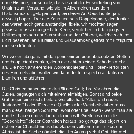
ohne Historie, nur schade, dass es mit der Entwickelung vom
Unsinn zum Verstand, wie sie im Allgemeinen aus dem
Historismus oft gefolgert wird, bei dieser Art Geschichte ganz
gewaltig hapert. Der alte Zeus und sein Doppelgänger, der Jupiter -
das waren noch ganz anständige, fidele, wir möchten sagen,
gewissermassen aufgeklärte Kerle, verglichen mit den jüngsten
Drillingssprossen am Stammbaume der Götterei, welche sich, bei
Licht besehen, an Brutalität und Grausamkeit getrost mit Fitzliputzli
messen könnten.
Wir wollen übrigens mit den pensionirten oder abgesetzten Göttern
überhaupt nicht rechten, denn die richten keinen Schaden mehr
an. Die noch amtierenden Wolkenschieber und Höllen-Terroristen
des Himmels aber wollen wir dafür desto respectloser kritisiren,
blamiren und abführen.
Die Christen haben einen dreifältigen Gott; ihre Vorfahren die
Juden, begnügten sich mit einem einfältigen. Sonst sind beide
Gattungen eine recht heitere Gesellschaft. "Altes und neues
Testament" bilden für sie die Quellen aller Weisheit; daher muss
man diese "heiligen Schriften" wohl oder übel lesen - wenn man sie
durchschauen und verlachen lernen will. Greifen wir nur die
"Geschichte" dieser Gottheiten heraus, so genügt das eigentlich
schon zur Charakteristik des Ganzen vollkommen. In kurzem
Abriss ist die Sache nämlich die: "Im Anfang schuf Gott Himmel