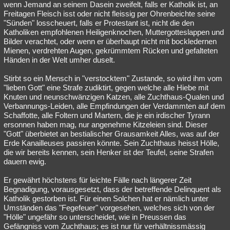
wenn Jemand an seinem Dasein zweifelt, falls er Katholik ist, an
Freitagen Fleisch isst oder nicht fleissig per Ohrenbeichte seine
"Sünden" losscheuert, falls er Protestant ist, nicht die den
Katholiken empfohlenen Heiligenknochen, Muttergotteslappen und
Bilder verachtet, oder wenn er überhaupt nicht mit bockledernen
Mienen, verdrehten Augen, gekrümmtem Rücken und gefalteten
Händen in der Welt umher duselt.
Stirbt so ein Mensch in "verstocktem" Zustande, so wird ihm vom
"lieben Gott" eine Strafe zudiktirt, gegen welche alle Hiebe mit
Knuten und neunschwänzigen Katzen, alle Zuchthaus-Qualen und
Verbannungs-Leiden, alle Empfindungen der Verdammten auf dem
Schaffotte, alle Foltern und Martern, die je ein irdischer Tyrann
ersonnen haben mag, nur angenehme Kitzeleien sind. Dieser
"Gott" überbietet an bestialischer Grausamkeit Alles, was auf der
Erde Kanailleuses passiren könnte. Sein Zuchthaus heisst Hölle,
die wir bereits kennen, sein Henker ist der Teufel, seine Strafen
dauern ewig.
Er gewährt höchstens für leichte Fälle nach längerer Zeit
Begnadigung, vorausgesetzt, dass der betreffende Delinquent als
Katholik gestorben ist. Für einen Solchen hat er nämlich unter
Umständen das "Fegefeuer" vorgesehen, welches sich von der
"Hölle" ungefähr so unterscheidet, wie in Preussen das
Gefängniss vom Zuchthaus; es ist nur für verhältnissmässig