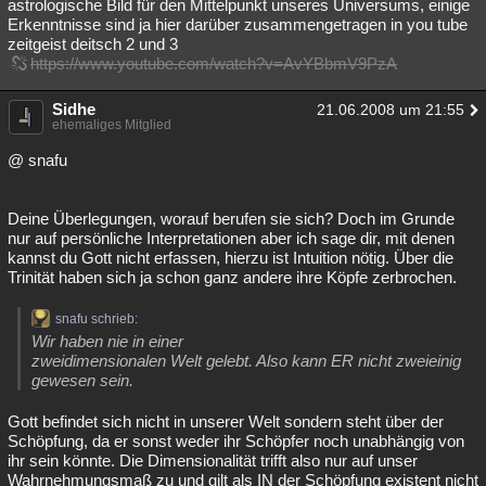
astrologische Bild für den Mittelpunkt unseres Universums, einige
Erkenntnisse sind ja hier darüber zusammengetragen in you tube
zeitgeist deitsch 2 und 3
https://www.youtube.com/watch?v=AvYBbmV9PzA
Sidhe
21.06.2008 um 21:55
ehemaliges Mitglied
@ snafu
Deine Überlegungen, worauf berufen sie sich? Doch im Grunde
nur auf persönliche Interpretationen aber ich sage dir, mit denen
kannst du Gott nicht erfassen, hierzu ist Intuition nötig. Über die
Trinität haben sich ja schon ganz andere ihre Köpfe zerbrochen.
snafu schrieb:
Wir haben nie in einer
zweidimensionalen Welt gelebt. Also kann ER nicht zweieinig
gewesen sein.
Gott befindet sich nicht in unserer Welt sondern steht über der
Schöpfung, da er sonst weder ihr Schöpfer noch unabhängig von
ihr sein könnte. Die Dimensionalität trifft also nur auf unser
Wahrnehmungsmaß zu und gilt als IN der Schöpfung existent nicht