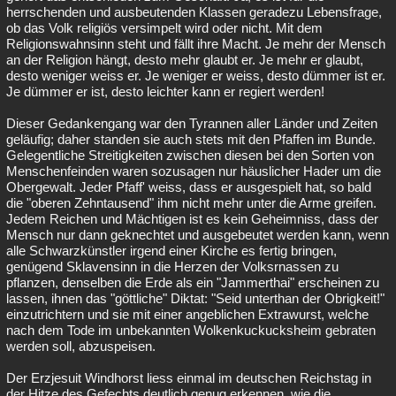
herrschenden und ausbeutenden Klassen geradezu Lebensfrage,
ob das Volk religiös versimpelt wird oder nicht. Mit dem
Religionswahnsinn steht und fällt ihre Macht. Je mehr der Mensch
an der Religion hängt, desto mehr glaubt er. Je mehr er glaubt,
desto weniger weiss er. Je weniger er weiss, desto dümmer ist er.
Je dümmer er ist, desto leichter kann er regiert werden!
Dieser Gedankengang war den Tyrannen aller Länder und Zeiten
geläufig; daher standen sie auch stets mit den Pfaffen im Bunde.
Gelegentliche Streitigkeiten zwischen diesen bei den Sorten von
Menschenfeinden waren sozusagen nur häuslicher Hader um die
Obergewalt. Jeder Pfaff' weiss, dass er ausgespielt hat, so bald
die "oberen Zehntausend" ihm nicht mehr unter die Arme greifen.
Jedem Reichen und Mächtigen ist es kein Geheimniss, dass der
Mensch nur dann geknechtet und ausgebeutet werden kann, wenn
alle Schwarzkünstler irgend einer Kirche es fertig bringen,
genügend Sklavensinn in die Herzen der Volksrnassen zu
pflanzen, denselben die Erde als ein "Jammerthai" erscheinen zu
lassen, ihnen das "göttliche" Diktat: "Seid unterthan der Obrigkeit!"
einzutrichtern und sie mit einer angeblichen Extrawurst, welche
nach dem Tode im unbekannten Wolkenkuckucksheim gebraten
werden soll, abzuspeisen.
Der Erzjesuit Windhorst liess einmal im deutschen Reichstag in
der Hitze des Gefechts deutlich genug erkennen, wie die