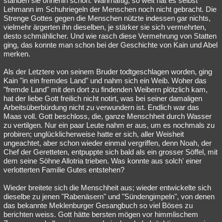
standen sie ohnehin schon. Wahrhaftig, so weit hat es selbst
Lehmann im Schuhriegeln der Menschen noch nicht gebracht. Die
Strenge Gottes gegen die Menschen nützte indessen gar nichts,
vielmehr ärgerten ihn dieselben, je stärker sie sich vermehrten,
desto schmählicher. Und wie rasch diese Vermehrung von Statten
ging, das konnte man schon bei der Geschichte von Kain und Abel
merken.
Als der Letztere von seinem Bruder todtgeschlagen worden, ging
Kain "in ein fremdes Land" und nahm sich ein Weib. Woher das
"fremde Land" mit den dort zu findenden Weibern plötzlich kam,
hat der liebe Gott freilich nicht notirt, was bei seiner damaligen
Arbeitsüberbürdung nicht zu verwundern ist. Endlich war das
Maas voll. Gott beschloss, die, ganze Menschheit durch Wasser
zu vertilgen. Nur ein paar Leute nahm er aus, um es nochmals zu
probiren; unglücklicherweise hatte er sich, aller Weisheit
ungeachtet, aber schon wieder einmal vergriffen, denn Noah, der
Chef der Geretteten, entpuppte sich bald als ein grosser Söffel, mit
dem seine Söhne Allotria trieben. Was konnte aus solch' einer
verlotterten Familie Gutes entstehen?
Wieder breitete sich die Menschheit aus; wieder entwickelte sich
dieselbe zu jenen "Rabenäsern" und "Sündengimpeln", von denen
das bekannte Meklenburger Gesangbuch so viel Böses zu
berichten weiss. Gott hätte bersten mögen vor himmlischem