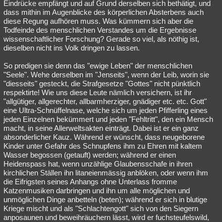
Eindrücke empfängt und auf Grund derselben sich bethätigt, und
dass mithin im Augenblicke des körperlichen Absterbens auch
diese Regung aufhören muss. Was kümmern sich aber die
Todfeinde des menschlichen Verstandes um die Ergebnisse
wissenschaftlicher Forschung? Gerade so viel, als nöthig ist,
dieselben nicht ins Volk dringen zu lassen.
So predigen sie denn das "ewige Leben" der menschlichen
"Seele". Wehe derselben im "Jenseits", wenn der Leib, worin sie
"diesseits" gesteckt, die Strafgesetze "Gottes" nicht pünktlich
respektirte! Wie uns diese Leute nämlich versichern, ist ihr
"allgütiger, allgerechter, allbarmherziger, gnädiger etc. etc. Gott"
eine Ultra-Schnüffelnase, welche sich um jeden Pfifferling eines
jeden Einzelnen bekümmert und jeden "Fehltritt", den ein Mensch
macht, in seine Allerweltsakten einträgt. Dabei ist er ein ganz
absonderlicher Kauz. Während er wünscht, dass neugeborene
Kinder unter Gefahr des Schnupfens ihm zu Ehren mit kaltem
Wasser begossen (getauft) werden; während er einen
Heidenspass hat, wenn unzählige Glaubensschafe in ihren
kirchlichen Ställen ihn litaneienmässig anblöken, oder wenn ihm
die Eifrigsten seines Anhangs ohne Unterlass fromme
Katzenmusiken darbringen und ihn um alle möglichen und
unmöglichen Dinge anbetteln (beten); während er sich in blutige
Kriege mischt und als "Schlachtengott" sich von den Siegern
anposaunen und beweihräuchern lässt, wird er fuchsteufelswild,