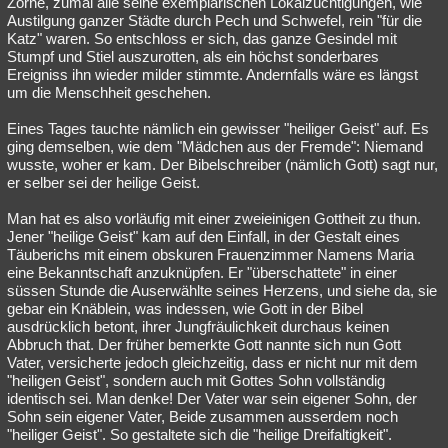
Zorne, zumal alle seine exemplarischen Lokalzüchtigungen, wie
Austilgung ganzer Städte durch Pech und Schwefel, rein "für die
Katz" waren. So entschloss er sich, das ganze Gesindel mit
Stumpf und Stiel auszurotten, als ein höchst sonderbares
Ereigniss ihn wieder milder stimmte. Andernfalls wäre es längst
um die Menschheit geschehen.
Eines Tages tauchte nämlich ein gewisser "heiliger Geist" auf. Es
ging demselben, wie dem "Mädchen aus der Fremde": Niemand
wusste, woher er kam. Der Bibelschreiber (nämlich Gott) sagt nur,
er selber sei der heilige Geist.
Man hat es also vorläufig mit einer zweieinigen Gottheit zu thun.
Jener "heilige Geist" kam auf den Einfall, in der Gestalt eines
Täuberichs mit einem obskuren Frauenzimmer Namens Maria
eine Bekanntschaft anzuknüpfen. Er "überschattete" in einer
süssen Stunde die Auserwählte seines Herzens, und siehe da, sie
gebar ein Knäblein, was indessen, wie Gott in der Bibel
ausdrücklich betont, ihrer Jungfräulichkeit durchaus keinen
Abbruch that. Der früher bemerkte Gott nannte sich nun Gott
Vater, versicherte jedoch gleichzeitig, dass er nicht nur mit dem
"heiligen Geist", sondern auch mit Gottes Sohn vollständig
identisch sei. Man denke! Der Vater war sein eigener Sohn, der
Sohn sein eigener Vater, Beide zusammen ausserdem noch
"heiliger Geist". So gestaltete sich die "heilige Dreifaltigkeit".