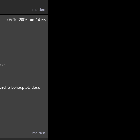
melden
05.10.2006 um 14:55
hme.
rd ja behauptet, dass
melden