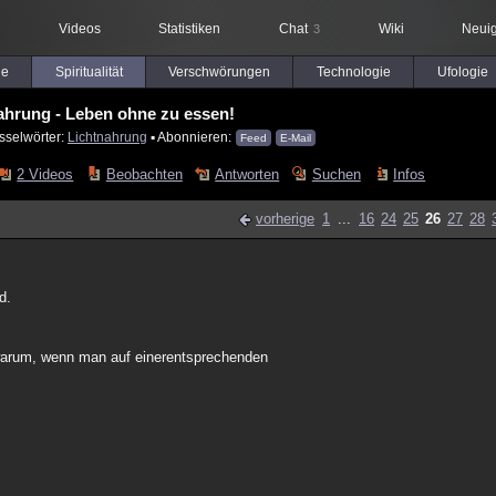
Videos
Statistiken
Chat
Wiki
Neuig
3
le
Spiritualität
Verschwörungen
Technologie
Ufologie
ahrung - Leben ohne zu essen!
sselwörter:
Lichtnahrung
▪ Abonnieren:
Feed
E-Mail
2 Videos
Beobachten
Antworten
Suchen
Infos
vorherige
1
...
16
24
25
26
27
28
d.
warum, wenn man auf einerentsprechenden