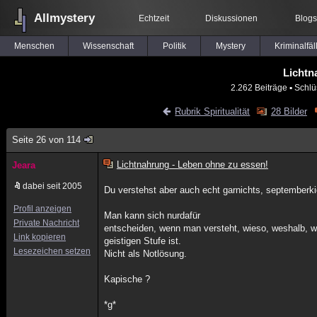
Allmystery
Echtzeit
Diskussionen
Blogs
Menschen
Wissenschaft
Politik
Mystery
Kriminalfäl
Lichtn
2.262 Beiträge
▪ Schlü
Rubrik Spiritualität
28 Bilder
Seite 26 von 114
Lichtnahrung - Leben ohne zu essen!
Jeara
dabei seit 2005
Du verstehst aber auch echt garnichts, septemberki
Profil anzeigen
Man kann sich nurdafür
Private Nachricht
entscheiden, wenn man versteht, wieso, weshalb, 
Link kopieren
geistigen Stufe ist.
Lesezeichen setzen
Nicht als Notlösung.
Kapische ?
*g*