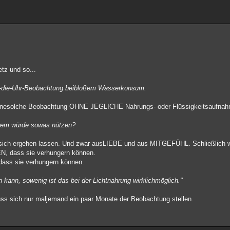
tz und so...
um-die-Uhr-Beobachtung beibloßem Wasserkonsum.
e einesolche Beobachtung OHNE JEGLICHE Nahrungs- oder Flüssigkeitsaufna
 wem würde sowas nützen?
 sich ergehen lassen. Und zwar ausLIEBE und aus MITGEFÜHL. Schließlich wi
, dass sie verhungern können.
 dass sie verhungern können.
ann, sowenig ist das bei der Lichtnahrung wirklichmöglich."
 sich nur maljemand ein paar Monate der Beobachtung stellen.