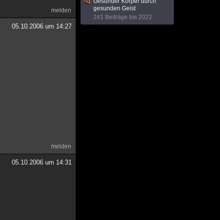
Gesunder Körper durch
gesunden Geist
melden
241 Beiträge bis 2022
05.10.2006 um 14:27
melden
05.10.2006 um 14:31