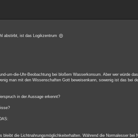
l abstirbt, ist das Logikzentrum
geRund-um-die-Uhr-Beobachtung bei bloßem Wasserkonsum. Aber wer würde das
ig man mit den Wissenschaften Gott beweisenkann, sowenig ist das bei der
iderspruch in der Aussage erkennt?
eisse?
 DAS:
gs bleibt die Lichtnahrungsmöglichkeiterhalten. Während die Normalesser bei