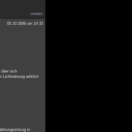
melden
05.10.2006 um 14:33
 über sich
 Lichtnahrung wirklich
 Nahrungsentzug in