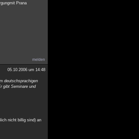
rgungmit Prana
melden
05.10.2006 um 14:48
im deutschsprachigen
r gibt Seminare und
h nicht billig sind) an