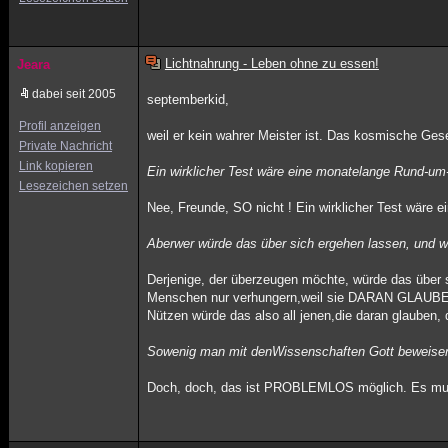
Lichtnahrung - Leben ohne zu essen!
Jeara
dabei seit 2005
septemberkid,
Profil anzeigen
weil er kein wahrer Meister ist. Das kosmische Gese
Private Nachricht
Link kopieren
Ein wirklicher Test wäre eine monatelange Rund-
Lesezeichen setzen
Nee, Freunde, SO nicht ! Ein wirklicher Test wär
Aberwer würde das über sich ergehen lassen, und
Derjenige, der überzeugen möchte, würde das über
Menschen nur verhungern,weil sie DARAN GLAUBEN
Nützen würde das also all jenen,die daran glauben,
Sowenig man mit denWissenschaften Gott beweisen k
Doch, doch, das ist PROBLEMLOS möglich. Es muss