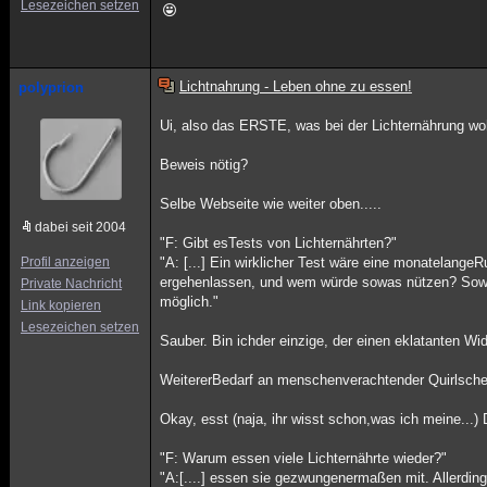
Lesezeichen setzen
Lichtnahrung - Leben ohne zu essen!
polyprion
Ui, also das ERSTE, was bei der Lichternährung woh
Beweis nötig?
Selbe Webseite wie weiter oben.....
dabei seit 2004
"F: Gibt esTests von Lichternährten?"
Profil anzeigen
"A: [...] Ein wirklicher Test wäre eine monatelan
ergehenlassen, und wem würde sowas nützen? Sowen
Private Nachricht
möglich."
Link kopieren
Lesezeichen setzen
Sauber. Bin ichder einzige, der einen eklatanten W
WeitererBedarf an menschenverachtender Quirlsch
Okay, esst (naja, ihr wisst schon,was ich meine...)
"F: Warum essen viele Lichternährte wieder?"
"A:[....] essen sie gezwungenermaßen mit. Allerdin