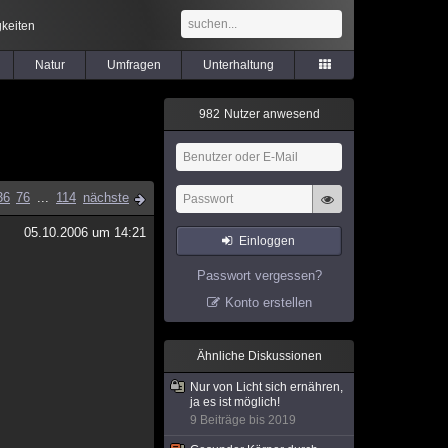
keiten
Natur
Umfragen
Unterhaltung
9
8
2
Nutzer anwesend
36
76
...
114
nächste
05.10.2006 um 14:21
Einloggen
Passwort vergessen?
Konto erstellen
Ähnliche Diskussionen
Nur von Licht sich ernähren,
ja es ist möglich!
9 Beiträge bis 2019