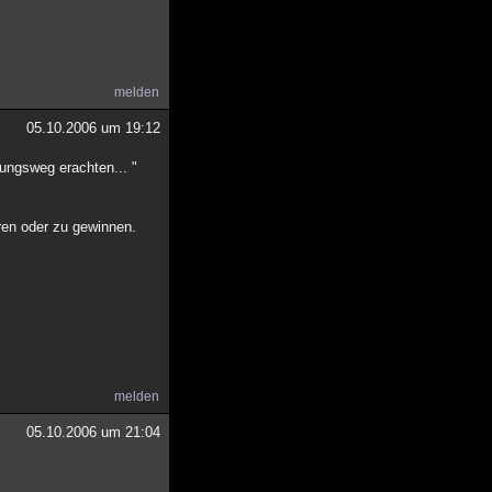
melden
05.10.2006 um 19:12
ungsweg erachten... "
eren oder zu gewinnen.
melden
05.10.2006 um 21:04