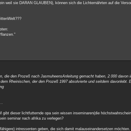
il sie DARAN GLAUBEN), können sich die Lichternährten auf die Verso
rittenWelt???
ioten:
Pflanzen."
ben, die den Prozeß nach JasmuheensAnleitung gemacht haben, 2.000 davon 
dem Rheinischen, der den Prozeß 1997 absolvierte und seitdem davonlebt. E
ung
..
t dieser lichtfutternde opa sein wissen inseminaren(die höchstwahrscheinlic
 sein seminar nach afrika zu verlegen?
higere) intressenten geben, die sich damit malauseinandersetzen möchten.