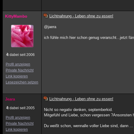
Lichtnahrung - Leben ohne zu essen!
KittyMambo
@jaera
ich fühle mich hier schon genug verarscht...jetzt f
dabei seit 2006
Profil anzeigen
Private Nachricht
Link kopieren
Lesezeichen setzen
Lichtnahrung - Leben ohne zu essen!
Jeara
dabei seit 2005
Nicht so negativ denken, septemberkid.
Mitgefühl und Liebe, schon vergessen ?Ansonsten h
Profil anzeigen
Private Nachricht
Du weißt schon, wennalle voller Liebe sind, dann ...
Link kopieren