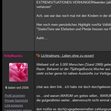
EXTREMSITUATIONEN VERHUNGERNwerden (allein we
verlassen"
Ach, wie war das noch mal mit den Kindern in der d
Hier noch mein persönliches Highlight von/für Vollid
"StarkeTiere wie Elefanten und Pferde fressen nur 
Aahh....
Lichtnahrung - Leben ohne zu essen!
KittyMambo
Weltweit soll es 5.000 Menschen (Stand 1999) ge
Raum. Bekannt ist der 75jährigeBuszia Wucher aus 
steht sicher gerne für nähere Auskünfte zur Verfüg
zitat aus dem link...ich habs mir doch durchgelesen.
dabei seit 2006
Profil anzeigen
so....und warum,WARUM um gottes willen...WARUM gib
die gutgenährten weiter...aberversucht nicht einmal
Private Nachricht
Link kopieren
dort müßte es doch(zugegebenermaßen zahlungsunfä
Lesezeichen setzen