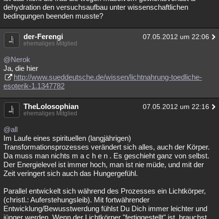
dehydration den versuchsaufbau unter wissenschaftlichen
bedingungen beenden musste?
der-Ferengi
07.05.2012 um 22:06
ehemaliges Mitglied
@Nerok
Ja, die hier
http://www.sueddeutsche.de/wissen/lichtnahrung-toedliche-
esoterik-1.1347782
TheLolosophian
07.05.2012 um 22:16
ehemaliges Mitglied
@all
Im Laufe eines spirituellen (langjährigen)
Transformationsprozesses verändert sich alles, auch der Körper.
Da muss man nichts m a c h e n . Es geschieht ganz von selbst.
Der Energielevel ist immer hoch, man ist nie müde, und mit der
Zeit veringert sich auch das Hungergefühl.
Parallel entwickelt sich während des Prozesses ein Lichtkörper,
(christl.: Auferstehungsleib). Mit fortwährender
Entwicklung/Bewusstwerdung fühlst Du Dich immer leichter und
jünger werden. Wenn der Lichtkörper "fertiggestellt" ist, brauchst