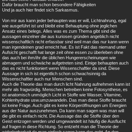
Dafür braucht man schon besondere Fähigkeiten
Und ja auch hier findet sich Sarkasmus.
Von mir aus kann jeder behaupten was er will, Lichtnahrung, egal
wie ausgeführt ist und bleibt eine Behauptung ohne jeglichen
Ansatz eines belegs. Alles was es zum Thema gibt sind die
aussagen einzelner die aus kuriosen gründen angeblich nicht
wissenschaftlich nicht erfassbar sind weil man das nur kann wenn
man irgendeinen grad erreicht hat. Es ist Fakt das niemand unter
Aufsicht geschafft hat lange zeit ohne essen zu überleben ohne
das auch bei ihm/ihr die üblichen Hungererscheinungen wie
abmagern und schwäche aufgetreten sind. Einige behaupten auch
das es nicht funktioniert wenn Wissenschaftler da sind. Diese
Aussage in sich ist eigentlich schon schwachsinnig da
Wissenschaftler auch nur Menschen sind.
Auch die Theorie das man durch licht Nahrung aufnehmen kann ist
mehr als fragwürdig. Menschen betreiben keine Fotosynthese, es
ist anatomisch unmöglich Licht in Stoffe wie Wasser, Vitamine,
Kohlenhydrate usw.umzuwandeln. Das man diese Stoffe braucht
ist keine Frage. Auch gibt es keine Körperöffnungen um Energien
aus der Natur auszunehmen. Da kann man sagen was man will
die gibt es einfach nicht. Die Aussage das die Stoffe über den
Geist entzogen werden und umgewandelt ist häufig die Ausflucht
auf fragen in diese Richtung. So entzieht man die Theorie der
widerlegbarkeit da man einfach sagen kann das geht. An den