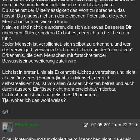
um eine Schmuddelrhetorik, die ich so nicht akzeptiere.
Du scheinst der Mittelmässigkeit das Wort zu sprechen, das
heisst, Du glaubst nicht an deine eigenen Potentiale, die jeder
Mensch in sich entwickeln kann.
Nein, es sind nicht die anderen, die sich als etwas Besseres Dir
überlegen fühlen, sondern Du bist es, der sich u n t e r l e g e n
fühlt.
Jeder Mensch ist verpflichtet, sich selbst zu erkennen, und wer
das verweigert, verweigert sich dem Leben und der "ultimativen"
Erkenntnis, die dem Menschen mit fortschreitender
Bewusstseinserweiterung zuteil wird.
Licht ist in erster Linie als Erkenntnis-Licht zu verstehen und nicht
als ein äusseres (Sonnen-)licht. ein Mensch, der sich
selbstrealisiert hat, ist von allen Äusserlichkeiten befreit und auch
durch äussere Einflüsse nicht mehr erreichbar/irritierbar.
Lichtnahrung ist ein energetisches Phänomen.
Tja, woher ich das wohl weiss?
@LL
Mindslaver
07.05.2012 um 22:32
Eine Lichternährung funktioniert beim Menschen nicht, da er ein