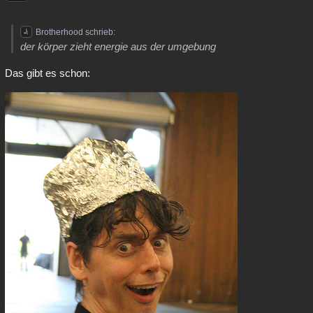
Besucht
Teilgenommen
Alle
Neue
Geschlossen
Brotherhood schrieb:
Lesenswert
Schlüsselwörter
der körper zieht energie aus der umgebung
Das gibt es schon: