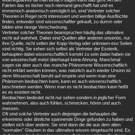
Fakten das es bisher noch niemand geschafft hat und es
immernoch anatomisch unmöglich ist, sind Vertreter solcher
Theorien in Regel nicht interessiert und werden billige Ausflüchte
finden, entweder sind wissenschaftler gekauft, zu dumm oder
bilden eine riesige Verschwörung.
Vertreter solcher Theorien beanspruchen häufig das ultimative
recht auf wahrheit. Dabei sind Quellen aller anderen unseriös, nur
ihre Quelle, nicht selten der Kopp-Verlag oder unknown-eso Seiten
sind richtig. Sie sehen sich selbst als Vertreter der Esoterik,
behaupten dabei wissenschaftlich korrekt zu sein dabei haben sie
von wissenschaft meist überhaupt keine Ahnung. Manchmal
sagen sie aber auch das manche Phänomene Wissenschaftlich
nicht erklärt werden können, was natürlich auch wieder Unsinn ist
denn Wissenschaft beruht auf empirie und wenn man eine
Phänomen beobachten kann, kann es auch wissenschaftlich
beschrieben werden. Wenn man es nicht beobachten kann heißt
es es existiert nicht.
Beobachten bedeutet nicht nur sehen sondern in jeglicher Form
wahrnehmen, also auch fühlen, schmecken, hören und auch
messen.
Oft sind solche Vertreter auch diejenigen die behaupten die
erkenntnis oder ähnliche spannende Dinge gefunden zu haben und
stellen sich über andere. Sie sind dann die die aus dem alten
"normalen" Glauben in das ultimative wissen eingetaucht sind. Es