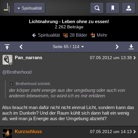
Spiritualität
Bereiche
Lichtnahrung - Leben ohne zu essen!
2.262 Beiträge
Echtzeit
Diskussionen
Blogs
Videos
Statistiken
Spiritualität
28 Bilder
Mehr
Chat
Wiki
Neuigkeiten
2
Seite
65
/ 114
meine Rubriken
Pan_narrans
07.05.2012 um 13:38
Menschen
Wissenschaft
Politik
Mystery
Kriminalfälle
Spiritualität
Verschwörungen
Technologie
Ufologie
@Brotherhood
Natur
Umfragen
Unterhaltung
Brotherhood schrieb:
der körper zieht energie aus der umgebung oder auch von
weitere Rubriken
anderen lebewesen, so würd ich es mir erklären
Philosophie
Träume
Orte
Esoterik
Literatur
Also braucht man dafür nicht nicht einmal Licht, sondern kann das
auch im Dunkeln? Und der Raum kühlt sich dann halt ein wenig
Astronomie
Helpdesk
Gruppen
Gaming
Filme
ab, weil man ja Energie aus der Umgebung abzieht?
Musik
Clash
Verbesserungen
Allmystery
English
Kurzschluss
07.05.2012 um 14:13
Übersichten