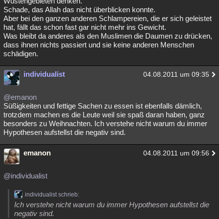
Wüstengebieten denken.
Schade, das Allah das nicht überblicken konnte.
Besucht
Teilgenommen
Alle
Neue
Geschlossen
Aber bei den ganzen anderen Schlampereien, die er sich geleistet
hat, fällt das schon fast gar nicht mehr ins Gewicht.
Lesenswert
Schlüsselwörter
Was bleibt da anderes als den Muslimen die Daumen zu drücken,
dass ihnen nichts passiert und sie keine anderen Menschen
schädigen.
individualist
04.08.2011 um 09:35
@emanon
Süßigkeiten und fettige Sachen zu essen ist ebenfalls dämlich,
trotzdem machen es die Leute weil sie spaß daran haben, ganz
besonders zu Weihnachten. Ich verstehe nicht warum du immer
Hypothesen aufstellst die negativ sind.
emanon
04.08.2011 um 09:56
@individualist
individualist schrieb:
Ich verstehe nicht warum du immer Hypothesen aufstellst die
negativ sind.