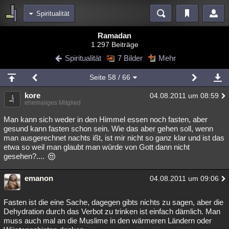
Spiritualität
Bereiche
Ramadan
1.297 Beiträge
Echtzeit
Diskussionen
Blogs
Videos
Statistiken
Spiritualität
7 Bilder
Mehr
Chat
Wiki
Neuigkeiten
Seite
58
/ 66
meine Rubriken
kore
04.08.2011 um 08:59
Menschen
Wissenschaft
Politik
Mystery
Kriminalfälle
ehemaliges Mitglied
Spiritualität
Verschwörungen
Technologie
Ufologie
Man kann sich weder in den Himmel essen noch fasten, aber
gesund kann fasten schon sein. Wie das aber gehen soll, wenn
man ausgerechnet nachts ißt, ist mir nicht so ganz klar und ist das
Natur
Umfragen
Unterhaltung
etwa so weil man glaubt man würde von Gott dann nicht
weitere Rubriken
gesehen?....
Philosophie
Träume
Orte
Esoterik
Literatur
emanon
04.08.2011 um 09:06
Astronomie
Helpdesk
Gruppen
Gaming
Filme
Fasten ist die eine Sache, dagegen gibts nichts zu sagen, aber die
Musik
Clash
Verbesserungen
Allmystery
English
Dehydration durch das Verbot zu trinken ist einfach dämlich. Man
muss auch mal an die Muslime in den wärmeren Ländern oder
Übersichten