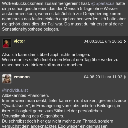
Wolkenkuckucksheim zusammengereimt hast.
@Spartacus
hatte
dir ja schon geschrieben das der Mensch 5 Tage ohne Wasser
auskommen kann, wenn es tatsächlich zur Dehydrierung kommt
dann muss das fasten einfach abgebrochen werden, ich hatte aber
nie gehört dass dies der Fall war. Da musst du mir erst mal deine
Sensationshypothese belegen.
victor
04.08.2011 um 10:51
Also ich kann damit überhaupt nichts anfangen.
Wenn man es schön fndet einen Monat den Tag über weder zu
essen noch zu trinken soll man es machen.
emanon
04.08.2011 um 11:02
@individualist
Altbekanntes Phänomen.
Immer wenn man denkt, tiefer kann er nicht sinken, greifen diverse
"Qualitätsuser", in Ermangelung von substantiellen Beiträgen, in
ihrer Hilflosgkeit gerne zum Stilmittel der persönlichen
Verunglimpfung des Gegenübers.
Du schreibst doch hier gar nicht mehr zum Thread, sondern
versuchst dein angeknacktes Ego wieder einigermassen