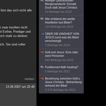
Heiliger Quackstrudel-
Morgenandacht: Donald
Duck statt Jesus Christus
fest das sich nicht alle
15 Beiträge bis 2024
Wie entstand die weiße
Hautfarbe laut Bibel?
124 Beiträge bis 2020
t zwar insofern nicht
l Esther, Prediger und
ÜBER DIE KINDHEIT VON
 doch stark zu denken
JESUS (und was die Bibel
verschweigt)
ch. Sie sind voller
3 Beiträge bis 2024
Gott und Jesus: Eine oder
zwei Personen
645 Beiträge bis 2023
Funktioniert faith healing?
5 Beiträge bis 2021
Beziehung zwischen Gott u.
melden
Jesus Christus - Betrachtung
anhand der Bibel
13.09.2007 um 20:48
5.376 Beiträge bis 2021