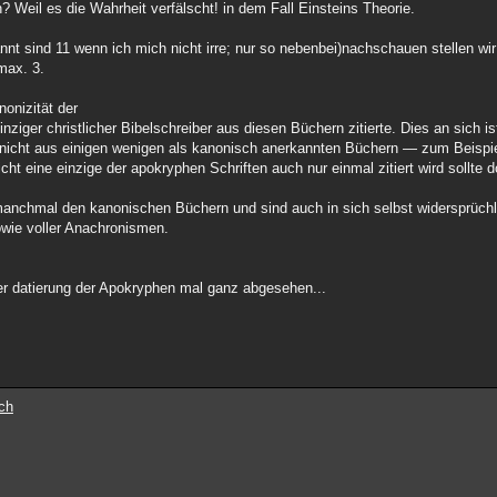
Weil es die Wahrheit verfälscht! in dem Fall Einsteins Theorie.
nt sind 11 wenn ich mich nicht irre; nur so nebenbei)nachschauen stellen wir 
max. 3.
onizität der
ziger christlicher Bibelschreiber aus diesen Büchern zitierte. Dies an sich is
h nicht aus einigen wenigen als kanonisch anerkannten Büchern — zum Beispie
cht eine einzige der apokryphen Schriften auch nur einmal zitiert wird sollte
 manchmal den kanonischen Büchern und sind auch in sich selbst widersprüchli
owie voller Anachronismen.
er datierung der Apokryphen mal ganz abgesehen...
ch