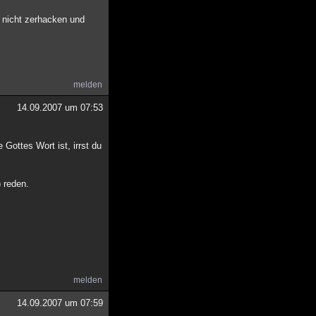
r nicht zerhacken und
melden
14.09.2007 um 07:53
 Gottes Wort ist, irrst du
 reden.
melden
14.09.2007 um 07:59