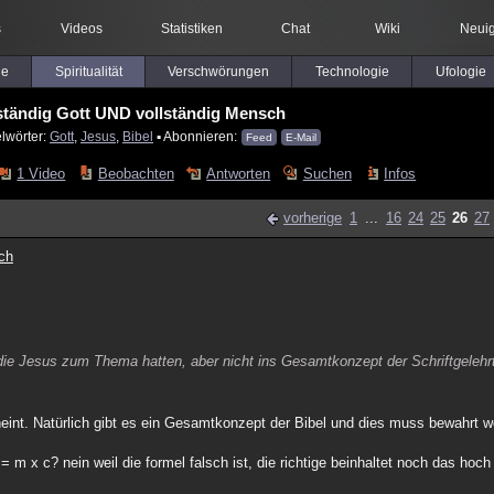
s
Videos
Statistiken
Chat
Wiki
Neuig
le
Spiritualität
Verschwörungen
Technologie
Ufologie
lständig Gott UND vollständig Mensch
lwörter:
Gott
,
Jesus
,
Bibel
▪ Abonnieren:
Feed
E-Mail
1 Video
Beobachten
Antworten
Suchen
Infos
vorherige
1
...
16
24
25
26
27
ch
 die Jesus zum Thema hatten, aber nicht ins Gesamtkonzept der Schriftgelehr
heint. Natürlich gibt es ein Gesamtkonzept der Bibel und dies muss bewahrt
 m x c? nein weil die formel falsch ist, die richtige beinhaltet noch das hoc