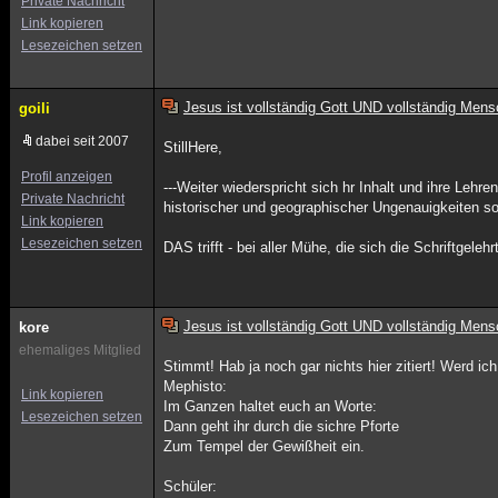
Private Nachricht
Link kopieren
Lesezeichen setzen
Jesus ist vollständig Gott UND vollständig Mens
goili
dabei seit 2007
StillHere,
Profil anzeigen
---Weiter wiederspricht sich hr Inhalt und ihre Leh
Private Nachricht
historischer und geographischer Ungenauigkeiten so
Link kopieren
Lesezeichen setzen
DAS trifft - bei aller Mühe, die sich die Schriftgel
Jesus ist vollständig Gott UND vollständig Mens
kore
ehemaliges Mitglied
Stimmt! Hab ja noch gar nichts hier zitiert! Werd ic
Mephisto:
Link kopieren
Im Ganzen haltet euch an Worte:
Lesezeichen setzen
Dann geht ihr durch die sichre Pforte
Zum Tempel der Gewißheit ein.
Schüler: