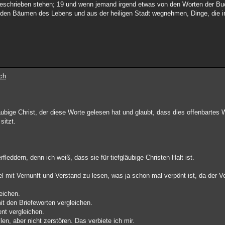
 geschrieben stehen; 19 und wenn jemand irgend etwas von den Worten der Buc
den Bäumen des Lebens und aus der heiligen Stadt wegnehmen, Dinge, die in
ch
ubige Christ, der diese Worte gelesen hat und glaubt, dass dies offenbartes W
sitzt.
fleddern, denn ich weiß, dass sie für tiefgläubige Christen Halt ist.
el mit Vernunft und Verstand zu lesen, was ja schon mal verpönt ist, da der V
eichen.
t den Briefeworten vergleichen.
nt vergleichen.
en, aber nicht zerstören. Das verbiete ich mir.