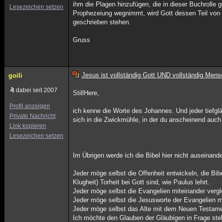
ihm die Plagen hinzufügen, die in dieser Buchrolle
Lesezeichen setzen
Prophezeiung wegnimmt, wird Gott dessen Teil von 
geschrieben stehen.
Gruss
Jesus ist vollständig Gott UND vollständig Mens
goili
dabei seit 2007
StillHere,
Profil anzeigen
ich kenne die Worte des Johannes. Und jeder tiefglä
Private Nachricht
sich in die Zwickmühle, in der du anscheinend auch 
Link kopieren
Lesezeichen setzen
Im Übrigen werde ich die Bibel hier nicht auseinander
Jeder möge selbst die Offenheit entwickeln, die Bib
Klugheit) Torheit bei Gott sind, wie Paulus lehrt.
Jeder möge selbst die Evangelien miteinander vergl
Jeder möge selbst die Jesusworte der Evangelien mi
Jeder möge selbst das Alte mit dem Neuen Testame
Ich möchte den Glauben der Gläubigen in Frage stell