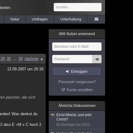
keiten
Natur
Umfragen
Unterhaltung
8
8
8
Nutzer anwesend
28
36
...
39
nächste
13.09.2007 um 20:18
Einloggen
Passwort vergessen?
Konto erstellen
ten passten, die sich
Ähnliche Diskussionen
 werden! Was denkst du
Einst Atheist, und jetzt
Christ?
h 2 also E =M x C hoch 2
83 Beiträge bis 2023