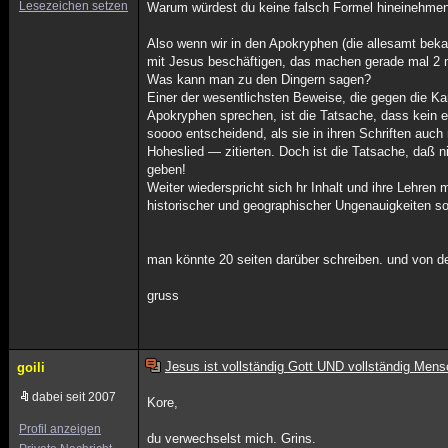
Lesezeichen setzen
Warum würdest du keine falsch Formel hineinehmen? 
Also wenn wir in den Apokryphen (die allesamt bekan
mit Jesus beschäftigen, das machen gerade mal 2 
Was kann man zu den Dingern sagen?
Einer der wesentlichsten Beweise, die gegen die Kan
Apokryphen sprechen, ist die Tatsache, dass kein ein
soooo entscheidend, als sie in ihren Schriften auc
Hoheslied — zitierten. Doch ist die Tatsache, daß ni
geben!
Weiter wiederspricht sich hr Inhalt und ihre Lehren
historischer und geographischer Ungenauigkeiten s
man könnte 20 seiten darüber schreiben. und von d
gruss
Jesus ist vollständig Gott UND vollständig Mens
goili
dabei seit 2007
Kore,
Profil anzeigen
du verwechselst mich. Grins.