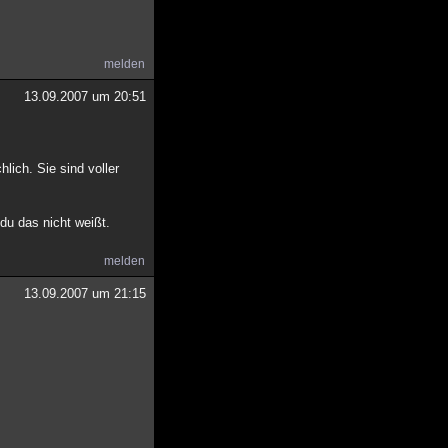
melden
13.09.2007 um 20:51
lich. Sie sind voller
 du das nicht weißt.
melden
13.09.2007 um 21:15