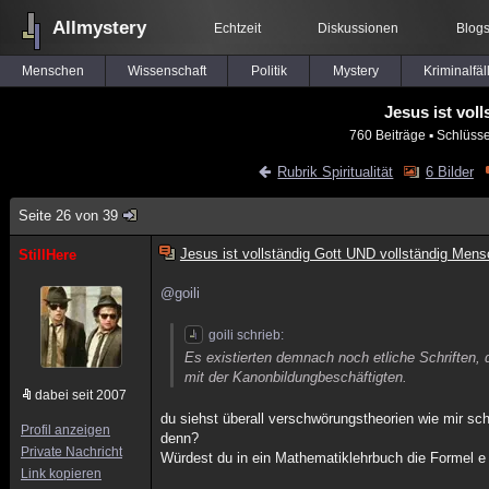
Allmystery
Echtzeit
Diskussionen
Blog
Menschen
Wissenschaft
Politik
Mystery
Kriminalfäl
Jesus ist vol
760 Beiträge
▪ Schlüsse
Rubrik Spiritualität
6 Bilder
Seite 26 von 39
Jesus ist vollständig Gott UND vollständig Mens
StillHere
@goili
goili schrieb:
Es existierten demnach noch etliche Schriften,
mit der Kanonbildungbeschäftigten.
dabei seit 2007
du siehst überall verschwörungstheorien wie mir sc
Profil anzeigen
denn?
Private Nachricht
Würdest du in ein Mathematiklehrbuch die Formel e =
Link kopieren