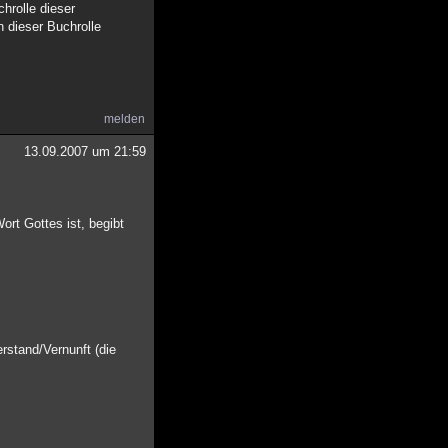
hrolle dieser
 dieser Buchrolle
melden
13.09.2007 um 21:59
ort Gottes ist, begibt
erstand/Vernunft (die