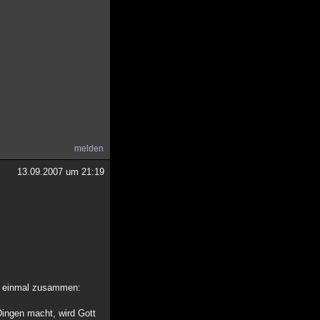
melden
13.09.2007 um 21:19
ch einmal zusammen:
Dingen macht, wird Gott