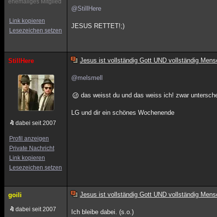
ehemaliges Mitglied
@StillHere
Link kopieren
JESUS RETTET!;)
Lesezeichen setzen
Jesus ist vollständig Gott UND vollständig Mens
StillHere
@melsmell
das weisst du und das weiss ich! zwar unterscheid
LG und dir ein schönes Wochenende
dabei seit 2007
Profil anzeigen
Private Nachricht
Link kopieren
Lesezeichen setzen
Jesus ist vollständig Gott UND vollständig Mens
goili
dabei seit 2007
Ich bleibe dabei. (s.o.)