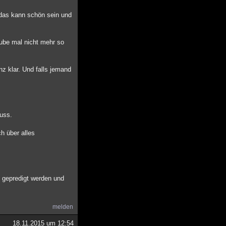
, das kann schön sein und
ube mal nicht mehr so
nz klar. Und falls jemand
huss.
h über alles
n gepredigt werden und
melden
18.11.2015 um 12:54