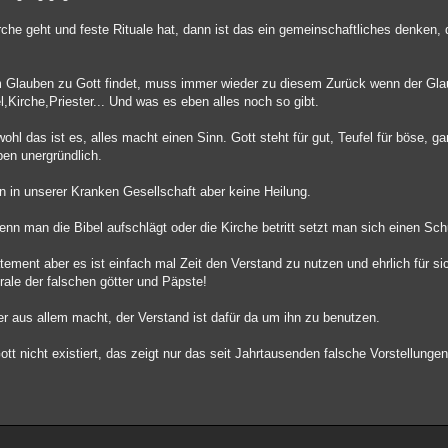
irche geht und feste Rituale hat, dann ist das ein gemeinschaftliches denken
m Glauben zu Gott findet, muss immer wieder zu diesem Zurück wenn der Gla
el,Kirche,Priester... Und was es eben alles noch so gibt.
l das ist es, alles macht einen Sinn. Gott steht für gut, Teufel für böse, ga
ben unergründlich.
in in unserer Kranken Gesellschaft aber keine Heilung.
enn man die Bibel aufschlägt oder die Kirche betritt setzt man sich einen Sc
tement aber es ist einfach mal Zeit den Verstand zu nutzen und ehrlich für sic
rale der falschen götter und Päpste!
r aus allem macht, der Verstand ist dafür da um ihn zu benutzen.
ott nicht existiert, das zeigt nur das seit Jahrtausenden falsche Vorstellunge