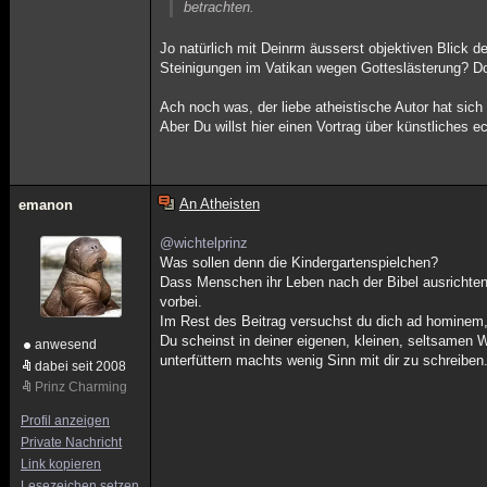
betrachten.
Jo natürlich mit Deinrm äusserst objektiven Blick de
Steinigungen im Vatikan wegen Gotteslästerung? Doc
Ach noch was, der liebe atheistische Autor hat sich 
Aber Du willst hier einen Vortrag über künstliches ec
An Atheisten
emanon
@wichtelprinz
Was sollen denn die Kindergartenspielchen?
Dass Menschen ihr Leben nach der Bibel ausrichten d
vorbei.
Im Rest des Beitrag versuchst du dich ad hominem, 
Du scheinst in deiner eigenen, kleinen, seltsamen 
anwesend
unterfüttern machts wenig Sinn mit dir zu schreiben
dabei seit 2008
Prinz Charming
Profil anzeigen
Private Nachricht
Link kopieren
Lesezeichen setzen