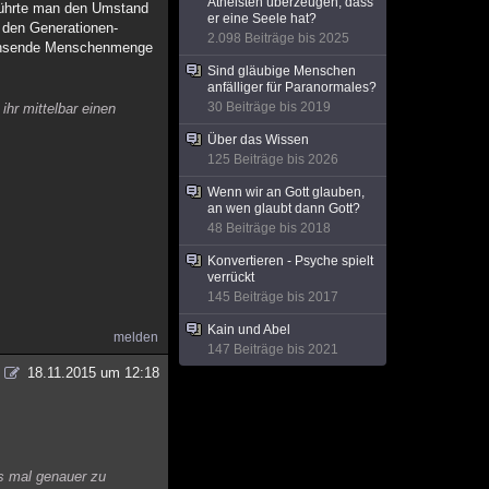
Atheisten überzeugen, dass
o führte man den Umstand
er eine Seele hat?
, den Generationen-
2.098 Beiträge bis 2025
wachsende Menschenmenge
Sind gläubige Menschen
anfälliger für Paranormales?
30 Beiträge bis 2019
ihr mittelbar einen
Über das Wissen
125 Beiträge bis 2026
Wenn wir an Gott glauben,
an wen glaubt dann Gott?
48 Beiträge bis 2018
Konvertieren - Psyche spielt
verrückt
145 Beiträge bis 2017
Kain und Abel
melden
147 Beiträge bis 2021
18.11.2015 um 12:18
es mal genauer zu