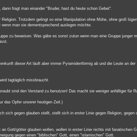
, dann fragt man einander "Bruder, hast du heute schon Gebet".
er Religion. Trotzdem gelingt so eine Manipulation ohne Mühe, ohne groß lüg
alt wenn man sie dementsprechend auslegen möchte.
ruppe zu beweisen. Was gäbe es sonst zutun wenn man eine Gruppe junger m
ässt.
kunft dieser Art läuft aber immer Pyramidenförmig ab und die Leute an der 
wird tagtäglich missbraucht.
beraubt sind den Verstand zu benutzen! Das macht sie weniger anfälliger für Ra
ur das Opfer unserer heutigen Zeit.)
ich gegen glauben stellt, stellt sich in erster Linie gegen Religion, gegen 
 Gott/götter glauben wollen, wollen in erster Linie nichts mit fanatischen Gr
neigung gegen einen "biblischen" Gott, einen "islamischen" Gott.