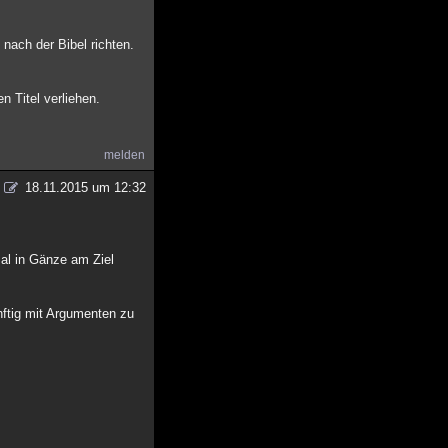
 nach der Bibel richten.
n Titel verliehen.
melden
18.11.2015 um 12:32
mal in Gänze am Ziel
nftig mit Argumenten zu