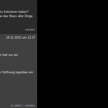
u kritisieren haben?
he das Mass aller Dinge
melden
18.11.2015 um 13:27
 halt nur ein
er Hoffnung irgendwo ein
1x zitiert
melden