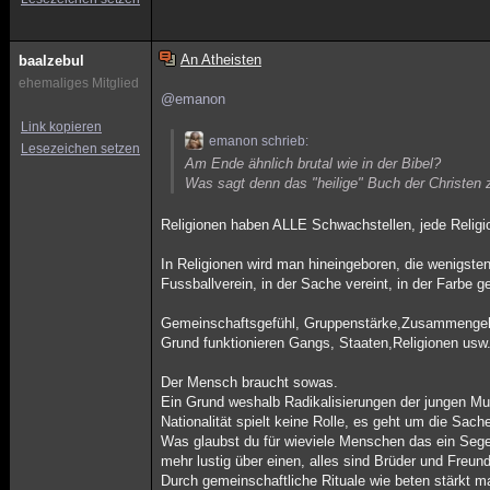
An Atheisten
baalzebul
ehemaliges Mitglied
@emanon
Link kopieren
emanon schrieb:
Lesezeichen setzen
Am Ende ähnlich brutal wie in der Bibel?
Was sagt denn das "heilige" Buch der Christen z
Religionen haben ALLE Schwachstellen, jede Religion
In Religionen wird man hineingeboren, die wenigsten
Fussballverein, in der Sache vereint, in der Farbe ge
Gemeinschaftsgefühl, Gruppenstärke,Zusammengehöri
Grund funktionieren Gangs, Staaten,Religionen usw
Der Mensch braucht sowas.
Ein Grund weshalb Radikalisierungen der jungen Mu
Nationalität spielt keine Rolle, es geht um die Sac
Was glaubst du für wieviele Menschen das ein Sege
mehr lustig über einen, alles sind Brüder und Freun
Durch gemeinschaftliche Rituale wie beten stärkt 