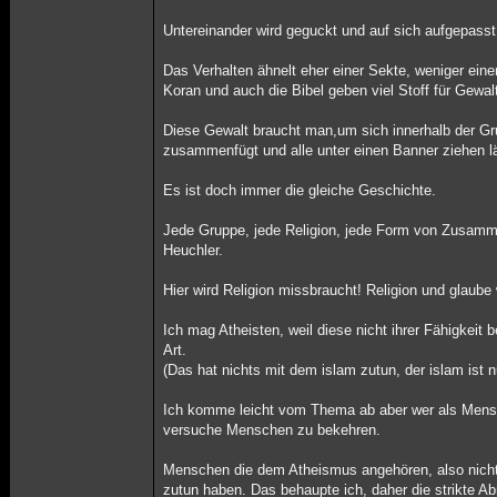
Untereinander wird geguckt und auf sich aufgepasst
Das Verhalten ähnelt eher einer Sekte, weniger ein
Koran und auch die Bibel geben viel Stoff für Gew
Diese Gewalt braucht man,um sich innerhalb der G
zusammenfügt und alle unter einen Banner ziehen l
Es ist doch immer die gleiche Geschichte.
Jede Gruppe, jede Religion, jede Form von Zusammen
Heuchler.
Hier wird Religion missbraucht! Religion und glaube 
Ich mag Atheisten, weil diese nicht ihrer Fähigkeit 
Art.
(Das hat nichts mit dem islam zutun, der islam ist n
Ich komme leicht vom Thema ab aber wer als Mensch s
versuche Menschen zu bekehren.
Menschen die dem Atheismus angehören, also nicht an
zutun haben. Das behaupte ich, daher die strikte Ab