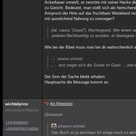
Ackerbauer vorwirft, er zerstöre mit seiner Hacke 
zu Gericht. Bedeutet, man stellt sich als herrsche
Anspruch der Hirte auf das fruchtbare Weideland 
mit ausreichend Nahrung zu versorgen?
(lat. causa "Grund"), Rechtsgrund. Wer einem an
anderen Rechtserfolg zu erzielen: er übereignet
Wie bei der Bibel muss man bei dir wahrscheinlic
leserin schrieb:
„ ... erst zeigte sich die Sünde im Geist .., und s
Der Sinn der Sache bleibt erhalten.
Hauptsache die Message kommt an.
An Atheisten
wichtelprinz
ehemaliges Mitglied
@emanon
Link kopieren
emanon schrieb:
Lesezeichen setzen
Das Buch ist ja durchaus für einige noch so aktu