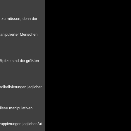
en zu müssen, denn der
anipulierter Menschen
Spitze sind die größten
dikalisierungen jeglicher
diese manipulativen
uppierungen jeglicher Art