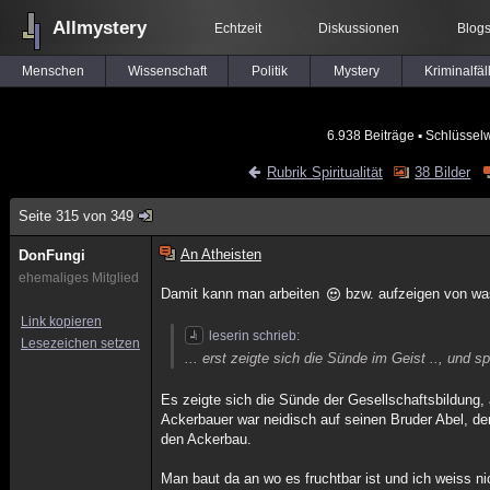
Allmystery
Echtzeit
Diskussionen
Blog
Menschen
Wissenschaft
Politik
Mystery
Kriminalfäl
6.938 Beiträge
▪ Schlüsselw
Rubrik Spiritualität
38 Bilder
Seite 315 von 349
An Atheisten
DonFungi
ehemaliges Mitglied
Damit kann man arbeiten
bzw. aufzeigen von wa
Link kopieren
leserin schrieb:
Lesezeichen setzen
... erst zeigte sich die Sünde im Geist .., und s
Es zeigte sich die Sünde der Gesellschaftsbildung,
Ackerbauer war neidisch auf seinen Bruder Abel, de
den Ackerbau.
Man baut da an wo es fruchtbar ist und ich weiss ni