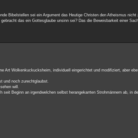
nde Bibelstellen sei ein Argument das Heutige Christen den Atheismus nicht z
 gebracht das ein Gottesglaube unsinn sei? Das die Beweisbarkeit einer Sac
e Art Wolkenkuckucksheim, individuell eingerichtet und modifiziert, aber eben
ast und noch zurechtglaubst.
 sehen will.
ich seit Beginn an irgendwelchen selbst herangekarrten Strohmännern ab, in d