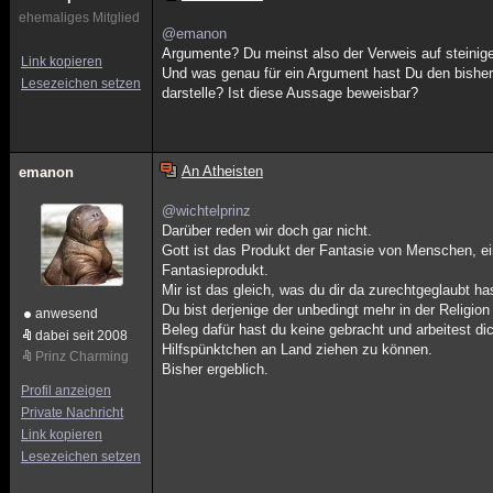
ehemaliges Mitglied
@emanon
Argumente? Du meinst also der Verweis auf steinige
Link kopieren
Und was genau für ein Argument hast Du den bisher
Lesezeichen setzen
darstelle? Ist diese Aussage beweisbar?
An Atheisten
emanon
@wichtelprinz
Darüber reden wir doch gar nicht.
Gott ist das Produkt der Fantasie von Menschen, ein
Fantasieprodukt.
Mir ist das gleich, was du dir da zurechtgeglaubt h
Du bist derjenige der unbedingt mehr in der Religion
anwesend
Beleg dafür hast du keine gebracht und arbeitest d
dabei seit 2008
Hilfspünktchen an Land ziehen zu können.
Prinz Charming
Bisher ergeblich.
Profil anzeigen
Private Nachricht
Link kopieren
Lesezeichen setzen