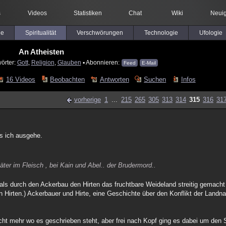
s
Videos
Statistiken
Chat
Wiki
Neuig
le
Spiritualität
Verschwörungen
Technologie
Ufologie
An Atheisten
örter:
Gott
,
Religion
,
Glauben
▪ Abonnieren:
Feed
E-Mail
16 Videos
Beobachten
Antworten
Suchen
Infos
vorherige
1
...
215
265
305
313
314
315
316
31
s ich ausgehe.
päter im Fleisch , bei Kain und Abel.. der Brudermord..
 als durch den Ackerbau den Hirten das fruchtbare Weideland streitig gemacht
n Hirten.) Ackerbauer und Hirte, eine Geschichte über den Konflikt der Land
cht mehr wo es geschrieben steht, aber frei nach Kopf ging es dabei um den S