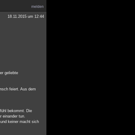
melden
18.11.2015 um 12:44
er geliebte
nsch feiert. Aus dem
efühl bekommt. Die
r einander tun.
 und keiner macht sich