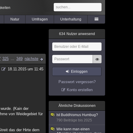
keiten
Natur
Umfragen
Unterhaltung
6
3
4
Nutzer anwesend
7
325
...
349
nächste
18.11.2015 um 11:45
Einloggen
Passwort vergessen?
Konto erstellen
Ähnliche Diskussionen
 wurde. (Kain der
nahme von Weidegebiet für
Ist Buddhismus Humbug?
790 Beiträge bis 2025
Wie kann man einen
treit das der Hirte dem