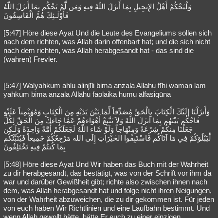
وَلْيَحْكُمْ أَهْلُ الإِنجِيلِ بِمَا أَنزَلَ اللّهُ فِيهِ وَمَن لَّمْ يَحْكُم بِمَا أَنزَلَ اللّهُ
فَأُوْلَـئِكَ هُمُ الْفَاسِقُونَ
[5:47] Höre diese Ayat Und die Leute des Evangeliums sollen sich
nach dem richten, was Allah darin offenbart hat; und die sich nicht
nach dem richten, was Allah herabgesandt hat - das sind die
(wahren) Frevler.
[5:47] Walyahkum ahlu alinjīli bima anzala Allahu fīhi waman lam
yahkum bima anzala Allahu faolaika humu alfasiqūna
وَأَنزَلْنَا إِلَيْكَ الْكِتَابَ بِالْحَقِّ مُصَدِّقاً لِّمَا بَيْنَ يَدَيْهِ مِنَ الْكِتَابِ وَمُهَيْمِناً عَلَيْهِ
فَاحْكُم بَيْنَهُم بِمَا أَنزَلَ اللّهُ وَلاَ تَتَّبِعْ أَهْوَاءهُمْ عَمَّا جَاءكَ مِنَ الْحَقِّ لِكُلٍّ
جَعَلْنَا مِنكُمْ شِرْعَةً وَمِنْهَاجاً وَلَوْ شَاء اللّهُ لَجَعَلَكُمْ أُمَّةً وَاحِدَةً وَلَـكِن
لِّيَبْلُوَكُمْ فِي مَا آتَاكُم فَاسْتَبِقُوا الخَيْرَاتِ إِلَى الله مَرْجِعُكُمْ جَمِيعاً فَيُنَبِّئُكُم
بِمَا كُنتُمْ فِيهِ تَخْتَلِفُونَ
[5:48] Höre diese Ayat Und Wir haben das Buch mit der Wahrheit
zu dir herabgesandt, das bestätigt, was von der Schrift vor ihm da
war und darüber Gewißheit gibt; richte also zwischen ihnen nach
dem, was Allah herabgesandt hat und folge nicht ihren Neigungen,
von der Wahrheit abzuweichen, die zu dir gekommen ist. Für jeden
von euch haben Wir Richtlinien und eine Laufbahn bestimmt. Und
wenn Allah gewollt hätte, hätte Er euch zu einer einzigen