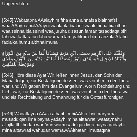
Ungerechten.
[5:45] Wakatabna AAalayhim fīha anna alnnafsa bialnnafsi
waalAAayna bialAAayni waalanfa bialanfi waalothuna bialothuni
waalssinna bialssinni waaljurūha qisasun faman tasaddaqa bihi
fahuwa kaffaratun lahu waman lam yahkum bima anzala Allahu
faolaika humu alththalimūna
وَقَفَّيْنَا عَلَى آثَارِهِم بِعَيسَى ابْنِ مَرْيَمَ مُصَدِّقاً لِّمَا بَيْنَ يَدَيْهِ مِنَ التَّوْرَاةِ
وَآتَيْنَاهُ الإِنجِيلَ فِيهِ هُدًى وَنُورٌ وَمُصَدِّقاً لِّمَا بَيْنَ يَدَيْهِ مِنَ التَّوْرَاةِ وَهُدًى
وَمَوْعِظَةً لِّلْمُتَّقِينَ
[5:46] Höre diese Ayat Wir ließen ihnen Jesus, den Sohn der
Maria, folgen; zur Bestätigung dessen, was vor ihm in der Thora
war; und Wir gaben ihm das Evangelium, worin Rechtleitung und
Licht war, zur Bestätigung dessen, was vor ihm in der Thora war
und als Rechtleitung und Ermahnung für die Gottesfürchtigen.
[5:46] Waqaffayna AAala atharihim biAAīsa ibni maryama
musaddiqan lima bayna yadayhi mina alttawrati waataynahu
alinjīla fīhi hudan wanūrun wamusaddiqan lima bayna yadayhi
mina alttawrati wahudan wamawAAithatan lilmuttaqīna