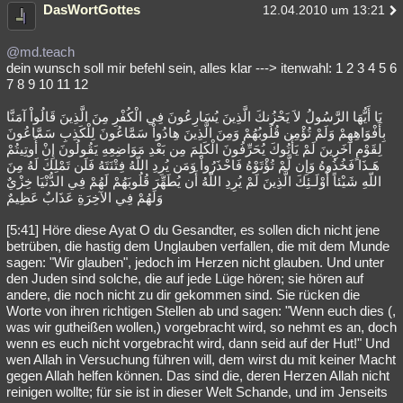
DasWortGottes
12.04.2010 um 13:21
@md.teach
dein wunsch soll mir befehl sein, alles klar ---> itenwahl: 1 2 3 4 5 6
7 8 9 10 11 12
يَا أَيُّهَا الرَّسُولُ لاَ يَحْزُنكَ الَّذِينَ يُسَارِعُونَ فِي الْكُفْرِ مِنَ الَّذِينَ قَالُواْ آمَنَّا
بِأَفْوَاهِهِمْ وَلَمْ تُؤْمِن قُلُوبُهُمْ وَمِنَ الَّذِينَ هِادُواْ سَمَّاعُونَ لِلْكَذِبِ سَمَّاعُونَ
لِقَوْمٍ آخَرِينَ لَمْ يَأْتُوكَ يُحَرِّفُونَ الْكَلِمَ مِن بَعْدِ مَوَاضِعِهِ يَقُولُونَ إِنْ أُوتِيتُمْ
هَـذَا فَخُذُوهُ وَإِن لَّمْ تُؤْتَوْهُ فَاحْذَرُواْ وَمَن يُرِدِ اللّهُ فِتْنَتَهُ فَلَن تَمْلِكَ لَهُ مِنَ
اللّهِ شَيْئاً أُوْلَـئِكَ الَّذِينَ لَمْ يُرِدِ اللّهُ أَن يُطَهِّرَ قُلُوبَهُمْ لَهُمْ فِي الدُّنْيَا خِزْيٌ
وَلَهُمْ فِي الآخِرَةِ عَذَابٌ عَظِيمٌ
[5:41] Höre diese Ayat O du Gesandter, es sollen dich nicht jene
betrüben, die hastig dem Unglauben verfallen, die mit dem Munde
sagen: "Wir glauben", jedoch im Herzen nicht glauben. Und unter
den Juden sind solche, die auf jede Lüge hören; sie hören auf
andere, die noch nicht zu dir gekommen sind. Sie rücken die
Worte von ihren richtigen Stellen ab und sagen: "Wenn euch dies (,
was wir gutheißen wollen,) vorgebracht wird, so nehmt es an, doch
wenn es euch nicht vorgebracht wird, dann seid auf der Hut!" Und
wen Allah in Versuchung führen will, dem wirst du mit keiner Macht
gegen Allah helfen können. Das sind die, deren Herzen Allah nicht
reinigen wollte; für sie ist in dieser Welt Schande, und im Jenseits