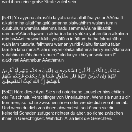
wird ihnen eine große Strafe zuteil sein.
[5:41] Ya ayyuha alrrasūlu la yahzunka allathīna yusariAAūna fī
alkufri mina allathīna qalū amanna biafwahihim walam tumin
qulūbuhum wamina allathīna hadū sammaAAūna lilkathibi
sammaAAūna liqawmin akharīna lam yatūka yuharrifūna alkalima
min baAAdi mawadiAAihi yaqūlūna in ūtītum hatha fakhuthūhu
wain lam tutawhu faihtharū waman yuridi Allahu fitnatahu falan
tamlika lahu mina Allahi shayan olaika allathīna lam yuridi Allahu an
yutahhira qulūbahum lahum fī alddunya khizyun walahum fī
alakhirati AAathabun AAathīmun
سَمَّاعُونَ لِلْكَذِبِ أَكَّالُونَ لِلسُّحْتِ فَإِن جَآؤُوكَ فَاحْكُم بَيْنَهُم أَوْ أَعْرِضْ
عَنْهُمْ وَإِن تُعْرِضْ عَنْهُمْ فَلَن يَضُرُّوكَ شَيْئاً وَإِنْ حَكَمْتَ فَاحْكُم بَيْنَهُمْ
بِالْقِسْطِ إِنَّ اللّهَ يُحِبُّ الْمُقْسِطِينَ
[5:42] Höre diese Ayat Sie sind notorische Lauscher hinsichtlich
der Falschheit, Verschlinger von Unerlaubtem. Wenn sie nun zu dir
kommen, so richte zwischen ihnen oder wende dich von ihnen ab.
Und wenn du dich von ihnen abwendest, so können sie dir
keinerlei Schaden zufügen; richtest du aber, so richte zwischen
ihnen in Gerechtigkeit. Wahrlich, Allah liebt die Gerechten.