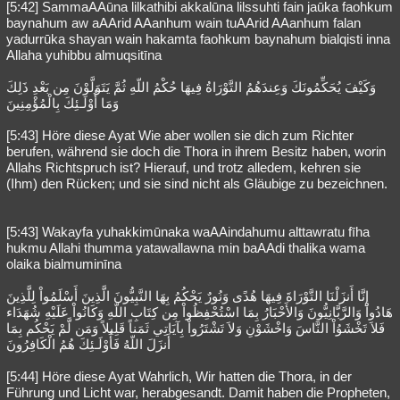
[5:42] SammaAAūna lilkathibi akkalūna lilssuhti fain jaūka faohkum
baynahum aw aAArid AAanhum wain tuAArid AAanhum falan
yadurrūka shayan wain hakamta faohkum baynahum bialqisti inna
Allaha yuhibbu almuqsitīna
وَكَيْفَ يُحَكِّمُونَكَ وَعِندَهُمُ التَّوْرَاةُ فِيهَا حُكْمُ اللّهِ ثُمَّ يَتَوَلَّوْنَ مِن بَعْدِ ذَلِكَ
وَمَا أُوْلَـئِكَ بِالْمُؤْمِنِينَ
[5:43] Höre diese Ayat Wie aber wollen sie dich zum Richter
berufen, während sie doch die Thora in ihrem Besitz haben, worin
Allahs Richtspruch ist? Hierauf, und trotz alledem, kehren sie
(Ihm) den Rücken; und sie sind nicht als Gläubige zu bezeichnen.
[5:43] Wakayfa yuhakkimūnaka waAAindahumu alttawratu fīha
hukmu Allahi thumma yatawallawna min baAAdi thalika wama
olaika bialmuminīna
إِنَّا أَنزَلْنَا التَّوْرَاةَ فِيهَا هُدًى وَنُورٌ يَحْكُمُ بِهَا النَّبِيُّونَ الَّذِينَ أَسْلَمُواْ لِلَّذِينَ
هَادُواْ وَالرَّبَّانِيُّونَ وَالأَحْبَارُ بِمَا اسْتُحْفِظُواْ مِن كِتَابِ اللّهِ وَكَانُواْ عَلَيْهِ شُهَدَاء
فَلاَ تَخْشَوُاْ النَّاسَ وَاخْشَوْنِ وَلاَ تَشْتَرُواْ بِآيَاتِي ثَمَناً قَلِيلاً وَمَن لَّمْ يَحْكُم بِمَا
أَنزَلَ اللّهُ فَأُوْلَـئِكَ هُمُ الْكَافِرُونَ
[5:44] Höre diese Ayat Wahrlich, Wir hatten die Thora, in der
Führung und Licht war, herabgesandt. Damit haben die Propheten,