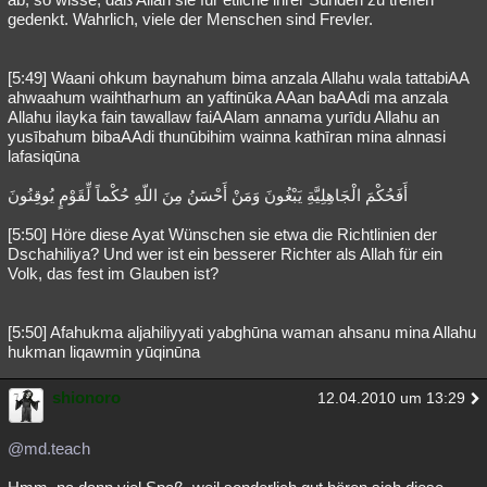
gedenkt. Wahrlich, viele der Menschen sind Frevler.
[5:49] Waani ohkum baynahum bima anzala Allahu wala tattabiAA
ahwaahum waihtharhum an yaftinūka AAan baAAdi ma anzala
Allahu ilayka fain tawallaw faiAAlam annama yurīdu Allahu an
yusībahum bibaAAdi thunūbihim wainna kathīran mina alnnasi
lafasiqūna
أَفَحُكْمَ الْجَاهِلِيَّةِ يَبْغُونَ وَمَنْ أَحْسَنُ مِنَ اللّهِ حُكْماً لِّقَوْمٍ يُوقِنُونَ
[5:50] Höre diese Ayat Wünschen sie etwa die Richtlinien der
Dschahiliya? Und wer ist ein besserer Richter als Allah für ein
Volk, das fest im Glauben ist?
[5:50] Afahukma aljahiliyyati yabghūna waman ahsanu mina Allahu
hukman liqawmin yūqinūna
shionoro
12.04.2010 um 13:29
@md.teach