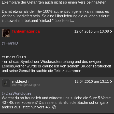
Exemplare der Gefährten auch nicht so einen Vers beinhalteten...
Besucht
Teilgenommen
Alle
Neue
Geschlossen
Damit etwas als definitiv 100% authentisch gelten kann, muss es
Lesenswert
Schlüsselwörter
vielfach überliefert sein. So eine Überlieferung die du oben zitierst
ist soweit mir bekannt "einfach" überliefert...
fantasmagorica
12.04.2010 um 13:08
@FrankD
er meint Osiris
- er ist das Symbol der Wiederauferstehung und des ewigen
Lebens,vorher wurde er glaube ich von seinem Bruder zerstückelt
und seine Gemahlin suchte die Teile zusammen
md.teach
12.04.2010 um 13:11
ehemaliges Mitglied
@DasWortGottes
Wärest du so freundlich und würdest uns zuliebe die Sure 5 Verse
40 - 48, reinkopieren? Dann sieht nämlich die Sache schon ganz
anders aus, statt nur Vers 46.