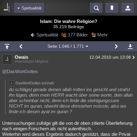
Spiritualität
Bereiche
Islam: Die wahre Religion?
35.219 Beiträge
Echtzeit
Diskussionen
Blogs
Videos
Statistiken
Spiritualität
177 Bilder
Mehr
Chat
Wiki
Neuigkeiten
3
Seite
1.046
/ 1.771
meine Rubriken
Owais
12.04.2010 um 13:08
Menschen
Wissenschaft
Politik
Mystery
Kriminalfälle
ehemaliges Mitglied
Spiritualität
Verschwörungen
Technologie
Ufologie
@DasWortGottes
Natur
Umfragen
Unterhaltung
DasWortGottes schrieb:
du schlägst gerade deinen allah mitten ins gesicht und strafst
weitere Rubriken
ihn lügen, denn mein HERR wacht über seine worte, dein allah
aber scheinbar nicht, denn ich finde die steinigungssure
Philosophie
Träume
Orte
Esoterik
Literatur
NICHT im quran, obwohl diese drinstehen müsste, also wo
finde ich diesen ayat im quran ?
Astronomie
Helpdesk
Gruppen
Gaming
Filme
Untersuchungen zufolge gilt die von dir oben zitierte Überlieferung
Musik
Clash
Verbesserungen
Allmystery
English
nach einigen Forschern als nicht autenthisch.
Weiterhin wird dieses Ergebnis dadurch gestützt, dass die Privat-
Übersichten