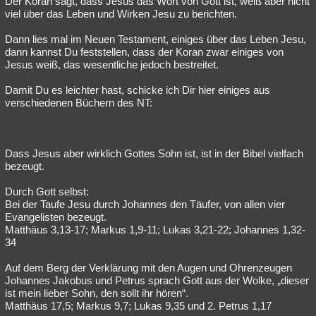
Der Koran sagt, dass Jesus das Wort von Gott ist, weiß aber nicht
viel über das Leben und Wirken Jesu zu berichten.
Dann lies mal im Neuen Testament, einiges über das Leben Jesu,
dann kannst Du feststellen, dass der Koran zwar einiges von
Jesus weiß, das wesentliche jedoch bestreitet.
Damit Du es leichter hast, schicke ich Dir hier einiges aus
verschiedenen Büchern des NT:
Dass Jesus aber wirklich Gottes Sohn ist, ist in der Bibel vielfach
bezeugt.
Durch Gott selbst:
Bei der Taufe Jesu durch Johannes den Täufer, von allen vier
Evangelisten bezeugt.
Matthäus 3,13-17; Markus 1,9-11; Lukas 3,21-22; Johannes 1,32-
34
Auf dem Berg der Verklärung mit den Augen und Ohrenzeugen
Johannes Jakobus und Petrus sprach Gott aus der Wolke, „dieser
ist mein lieber Sohn, den sollt ihr hören“.
Matthäus 17,5; Markus 9,7; Lukas 9,35 und 2. Petrus 1,17