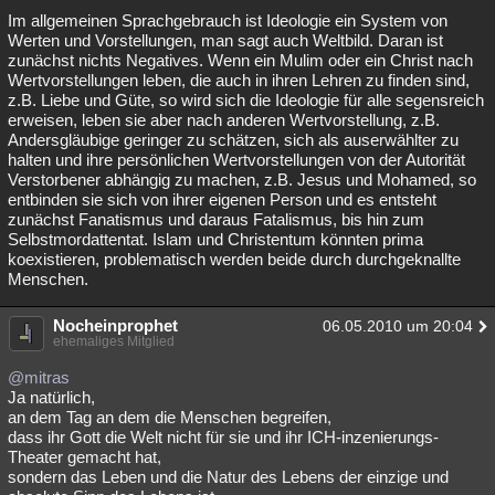
Im allgemeinen Sprachgebrauch ist Ideologie ein System von
Besucht
Teilgenommen
Alle
Neue
Geschlossen
Werten und Vorstellungen, man sagt auch Weltbild. Daran ist
zunächst nichts Negatives. Wenn ein Mulim oder ein Christ nach
Lesenswert
Schlüsselwörter
Wertvorstellungen leben, die auch in ihren Lehren zu finden sind,
z.B. Liebe und Güte, so wird sich die Ideologie für alle segensreich
erweisen, leben sie aber nach anderen Wertvorstellung, z.B.
Andersgläubige geringer zu schätzen, sich als auserwählter zu
halten und ihre persönlichen Wertvorstellungen von der Autorität
Verstorbener abhängig zu machen, z.B. Jesus und Mohamed, so
entbinden sie sich von ihrer eigenen Person und es entsteht
zunächst Fanatismus und daraus Fatalismus, bis hin zum
Selbstmordattentat. Islam und Christentum könnten prima
koexistieren, problematisch werden beide durch durchgeknallte
Menschen.
Nocheinprophet
06.05.2010 um 20:04
ehemaliges Mitglied
@mitras
Ja natürlich,
an dem Tag an dem die Menschen begreifen,
dass ihr Gott die Welt nicht für sie und ihr ICH-inzenierungs-
Theater gemacht hat,
sondern das Leben und die Natur des Lebens der einzige und