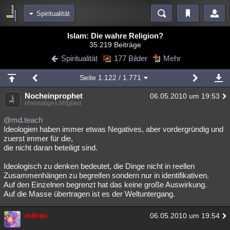
Spiritualität
Bereiche
Islam: Die wahre Religion?
35.219 Beiträge
Echtzeit
Diskussionen
Blogs
Videos
Statistiken
Spiritualität
177 Bilder
Mehr
Chat
Wiki
Neuigkeiten
3
Seite
1.122
/ 1.771
meine Rubriken
Nocheinprophet
06.05.2010 um 19:53
Menschen
Wissenschaft
Politik
Mystery
Kriminalfälle
ehemaliges Mitglied
Spiritualität
Verschwörungen
Technologie
Ufologie
@md.teach
Ideologien haben immer etwas Negatives, aber vordergründig und
zuerst immer für die,
Natur
Umfragen
Unterhaltung
die nicht daran beteiligt sind.
weitere Rubriken
Ideologisch zu denken bedeutet, die Dinge nicht in reellen
Philosophie
Träume
Orte
Esoterik
Literatur
Zusammenhängen zu begreifen sondern nur in identifikativen.
Auf den Einzelnen begrenzt hat das keine große Auswirkung.
Astronomie
Helpdesk
Gruppen
Gaming
Filme
Auf die Masse übertragen ist es der Weltuntergang.
Musik
Clash
Verbesserungen
Allmystery
English
mitras
06.05.2010 um 19:54
Übersichten