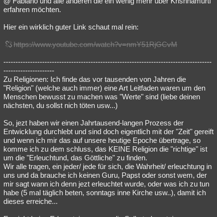
@ Fabiano und alle anderen die ein wenig mehr über Krishnamurti
erfahren möchten.
Hier ein wirklich guter Link schaut mal rein:
https://www.youtube.com/watch?v=nmY51RjGCvM
--------------------------------------------------------------------------------------
---------------------
Zu Religionen: Ich finde das vor tausenden von Jahren die
"Religion" (welche auch immer) eine Art Leitfaden waren um den
Menschen bewusst zu machen was "Werte" sind (liebe deinen
nächsten, du sollst nich töten usw...)
So, jezt haben wir einen Jahrtausend-langen Prozess der
Entwicklung durchlebt und sind doch eigentlich mit der "Zeit" gereift
und wenn ich mir das auf unsere heutige Epoche übertrage, so
komme ich zu dem schluss, das KEINE Religion die "richtige" ist
um die "Erleuchtund, das Göttliche" zu finden.
Wir alle tragen, ein jeder/ jede für sich, die Wahrheit/ erleuchtung in
uns und da brauche ich keinen Guru, Papst oder sonst wem, der
mir sagt wann ich denn jezt erleuchtet wurde, oder was ich zu tun
habe (5 mal täglich beten, sonntags inne Kirche usw..), damit ich
dieses erreiche...