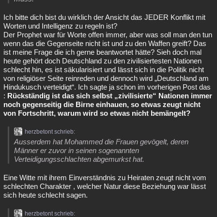
Ich bitte dich bist du wirklich der Ansicht das JEDER Konflikt mit
Worten und Intelligenz zu regeln ist?
Der Prophet war für Worte offen immer, aber was soll man den tun
wenn das die Gegenseite nicht ist und zu den Waffen greift? Das
ist meine Frage die ich gerne beantwortet hätte? Sieh doch mal
heute gehört doch Deutschland zu den zivilisiertesten Nationen
schlecht hin, es ist säkularisiert und lässt sich in die Politik nicht
von religiöser Seite reinreden und dennoch wird „Deutschland am
Hindukusch verteidigt“. Ich sagte ja schon im vorherigen Post das
:
Rückständig ist das sich selbst „zivilisierte“ Nationen immer
noch gegenseitig die Birne einhauen, so etwas zeugt nicht
von Fortschritt, warum wird so etwas nicht bemängelt?
herzbetont schrieb:
Ausserdem hat Mohammed die Frauen gevögelt, deren
Männer er zuvor in seinen sogenannten
Verteidigungsschlachten abgemurkst hat.
Eine Witte mit ihrem Einverständnis zu Heiraten zeugt nicht vom
schlechten Charakter , welcher Natur diese Beziehung war lässt
sich heute schlecht sagen.
herzbetont schrieb: