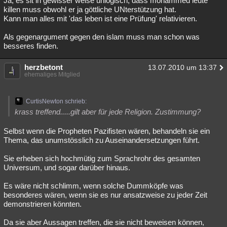
Ja, es sit in gewisser weise unlogisch, dass mohammed leute
killen muss obwohl er ja göttliche UNterstützung hat.
Besucht
Teilgenommen
Alle
Neue
Geschlossen
Kann man alles mit 'das leben ist eine Prüfung' relativieren.
Lesenswert
Schlüsselwörter
Als gegenargument gegen den islam muss man schon was
besseres finden.
herzbetont
13.07.2010 um 13:37
ehemaliges Mitglied
CurtisNewton schrieb:
krass treffend.....gilt aber für jede Religion. Zustimmung?
Selbst wenn die Propheten Pazifisten wären, behandeln sie ein
Thema, das unumstösslich zu Auseinandersetzungen führt.
Sie erheben sich hochmütig zum Sprachrohr des gesamten
Universum, und sogar darüber hinaus.
Es wäre nicht schlimm, wenn solche Dummköpfe was
besonderes wären, wenn sie es nur ansatzweise zu jeder Zeit
demonstrieren könnten.
Da sie aber Aussagen treffen, die sie nicht beweisen können,