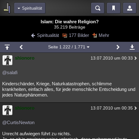
Spiritualität
Bereiche
Islam: Die wahre Religion?
35.219 Beiträge
Echtzeit
Diskussionen
Blogs
Videos
Statistiken
Spiritualität
177 Bilder
Mehr
Chat
Wiki
Neuigkeiten
2
Seite
1.222
/ 1.771
meine Rubriken
shionoro
13.07.2010 um 00:33
Menschen
Wissenschaft
Politik
Mystery
Kriminalfälle
Spiritualität
Verschwörungen
Technologie
Ufologie
@salafi
Kinderschänder, Kriege, Naturkatastrophen, schlimme
Natur
Umfragen
Unterhaltung
krankheiten, einfach alles, für jede menschliche Entscheidung und
weitere Rubriken
jedes Naturphänomen.
Philosophie
Träume
Orte
Esoterik
Literatur
shionoro
13.07.2010 um 00:35
Astronomie
Helpdesk
Gruppen
Gaming
Filme
@CurtisNewton
Musik
Clash
Verbesserungen
Allmystery
English
Unrecht aufwiegen führt zu nichts.
Übersichten