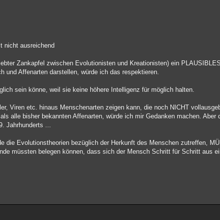
ist nicht ausreichend
liebter Zankapfel zwischen Evolutionisten und Kreationisten) ein PLAUSIBLE
nd Affenarten darstellen, würde ich das respektieren.
ich sein könne, weil sie keine höhere Intelligenz für möglich halten.
ller, Viren etc. hinaus Menschenarten zeigen kann, die noch NICHT vollausge
als alle bisher bekannten Affenarten, würde ich mir Gedanken machen. Aber d
. Jahrhunderts ...
e die Evolutionstheorien bezüglich der Herkunft des Menschen zutreffen, 
nde müssten belegen können, dass sich der Mensch Schritt für Schritt aus e