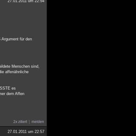
27.01.2011 um 22:54
S Argument für den
bildete Menschen sind,
ie affenähnliche
MÜSSTE es
iner dem Affen
2x zitiert
melden
27.01.2011 um 22:57