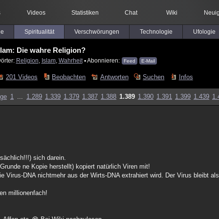
s
Videos
Statistiken
Chat
Wiki
Neuig
le
Spiritualität
Verschwörungen
Technologie
Ufologie
slam: Die wahre Religion?
örter:
Religion
,
Islam
,
Wahrheit
▪ Abonnieren:
Feed
E-Mail
201 Videos
Beobachten
Antworten
Suchen
Infos
ige
1
...
1.289
1.339
1.379
1.387
1.388
1.389
1.390
1.391
1.399
1.439
1.
ächlich!!!) sich darein.
runde ne Kopie herstellt) kopiert natürlich Viren mit!
 Virus-DNA nichtmehr aus der Wirts-DNA extrahiert wird. Der Virus bleibt als
en millionenfach!