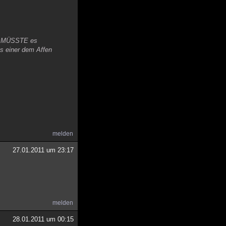
n, MÜSSTE es
us einer dem Affen
melden
27.01.2011 um 23:17
melden
28.01.2011 um 00:15