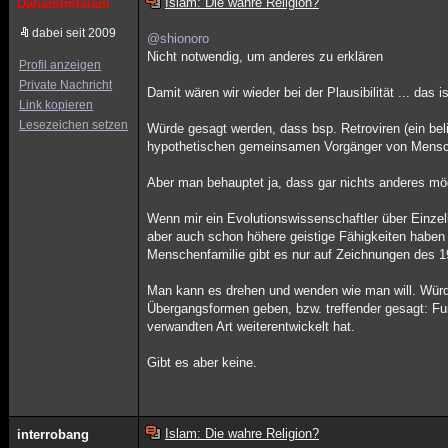
Islam: Die wahre Religion?
DahamImIslam
dabei seit 2009
@shionoro
Nicht notwendig, um anderes zu erklären
Profil anzeigen
Private Nachricht
Damit wären wir wieder bei der Plausibilität ... das 
Link kopieren
Lesezeichen setzen
Würde gesagt werden, dass bsp. Retroviren (ein be
hypothetischen gemeinsamen Vorgänger von Mensch u
Aber man behauptet ja, dass gar nichts anderes mögl
Wenn mir ein Evolutionswissenschaftler über Einze
aber auch schon höhere geistige Fähigkeiten haben 
Menschenfamilie gibt es nur auf Zeichnungen des 19
Man kann es drehen und wenden wie man will. Würd
Übergangsformen geben, bzw. treffender gesagt: Fu
verwandten Art weiterentwickelt hat.
Gibt es aber keine.
Islam: Die wahre Religion?
interrobang