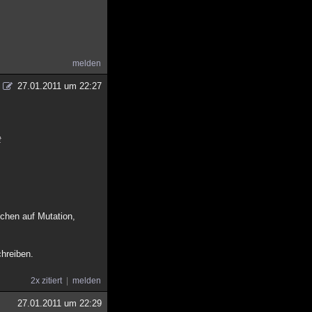
melden
27.01.2011 um 22:27
t
chen auf Mutation,
hreiben.
2x zitiert
melden
27.01.2011 um 22:29