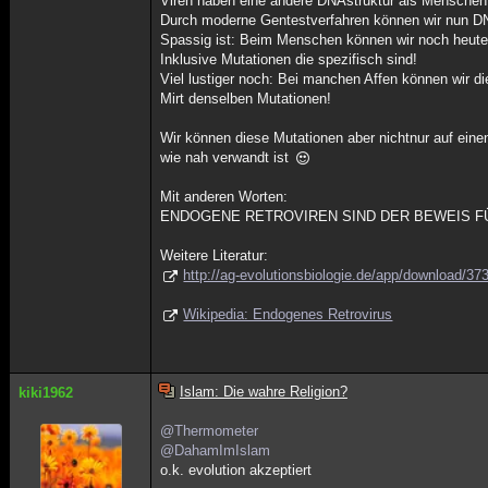
Viren haben eine andere DNAstruktur als Menschen
Durch moderne Gentestverfahren können wir nun D
Spassig ist: Beim Menschen können wir noch heute
Inklusive Mutationen die spezifisch sind!
Viel lustiger noch: Bei manchen Affen können wir di
Mirt denselben Mutationen!
Wir können diese Mutationen aber nichtnur auf ein
wie nah verwandt ist
Mit anderen Worten:
ENDOGENE RETROVIREN SIND DER BEWEIS F
Weitere Literatur:
http://ag-evolutionsbiologie.de/app/download/37
Wikipedia: Endogenes Retrovirus
Islam: Die wahre Religion?
kiki1962
@Thermometer
@DahamImIslam
o.k. evolution akzeptiert