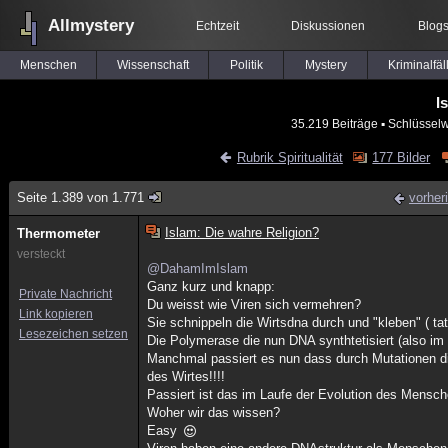
Allmystery
Echtzeit
Diskussionen
Blog
Menschen
Wissenschaft
Politik
Mystery
Kriminalfäl
I
35.219 Beiträge
▪ Schlüsselw
Rubrik Spiritualität
177 Bilder
Seite 1.389 von 1.771
vorher
Islam: Die wahre Religion?
Thermometer
versteckt
@DahamImIslam
Ganz kurz und knapp:
Private Nachricht
Du weisst wie Viren sich vermehren?
Link kopieren
Sie schnippeln die Wirtsdna durch und "kleben" ( tats
Lesezeichen setzen
Die Polymerase die nun DNA synthtetisiert (also im G
Manchmal passiert es nun dass durch Mutationen die
des Wirtes!!!!
Passiert ist das im Laufe der Evolution des Mensch
Woher wir das wissen?
Easy