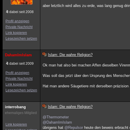
aber letztlich wird alles zu erde, was lang genug dri
dabei seit 2008
Profil anzeigen
Private Nachricht
Link kopieren
Lesezeichen setzen
Islam: Die wahre Religion?
DahamImIslam
dabei seit 2009
Ok man hat also bei machen Affen dieselben Viren
Profil anzeigen
Was soll das jetzt über den Ursprung des Mensch
Private Nachricht
Link kopieren
Hat man andere Säugetiere mit derselben präzision
Lesezeichen setzen
Islam: Die wahre Religion?
interrobang
ehemaliges Mitglied
@Thermometer
@DahamImIslam
Link kopieren
übrigens hat
@Repulsor
heute den beweis erbracht d