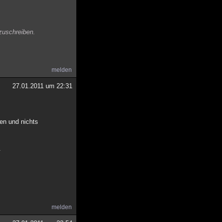
zuschreiben.
melden
27.01.2011 um 22:31
en und nichts
.
melden