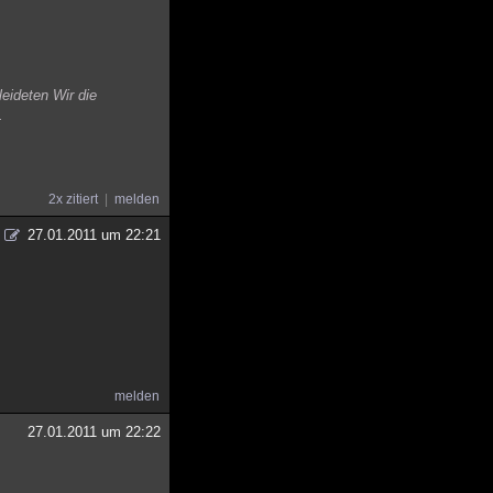
eideten Wir die
.
2x zitiert
melden
27.01.2011 um 22:21
melden
27.01.2011 um 22:22