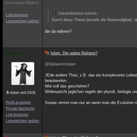
ehemaliges Mitglied
DahamImIslam schrieb:
Link kopieren
Durch diese These besteht die Notwendigkeit, 
Lesezeichen setzen
die da währen?
Islam: Die wahre Religion?
shionoro
@DahamImIslam
JEde andere Thse, z.B. das ein komplexeres Lebewes
beantworten.
Wie soll das geschehen?
Widerspricht jeglichen regeln der physik, biologie 
dabei seit 2008
Profil anzeigen
Sowas nimmt man nur an wenn man die Evolution ni
Private Nachricht
Link kopieren
Lesezeichen setzen