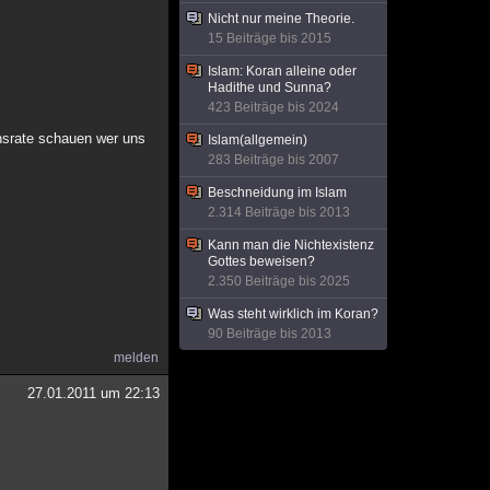
Nicht nur meine Theorie.
15 Beiträge bis 2015
Islam: Koran alleine oder
Hadithe und Sunna?
423 Beiträge bis 2024
nsrate schauen wer uns
Islam(allgemein)
283 Beiträge bis 2007
Beschneidung im Islam
2.314 Beiträge bis 2013
Kann man die Nichtexistenz
Gottes beweisen?
2.350 Beiträge bis 2025
Was steht wirklich im Koran?
90 Beiträge bis 2013
melden
27.01.2011 um 22:13