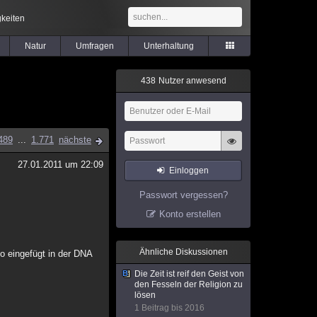
keiten
Natur
Umfragen
Unterhaltung
4
3
8
Nutzer anwesend
489
...
1.771
nächste
27.01.2011 um 22:09
Einloggen
Passwort vergessen?
Konto erstellen
Ähnliche Diskussionen
o eingefügt in der DNA
Die Zeit ist reif den Geist von
den Fesseln der Religion zu
lösen
1 Beitrag bis 2016