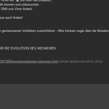
, Affen etc
Bei Wiki nachzulesen...
NA trennen und untersuchen
 DNA-von Viren finden!
ese auch finden!
en gemeinsamen Vorfahren zurückführen - Wior können sogar über die Mutatio
ÜR DIE EVOLUTION DES MESNCHEN
33073802/evolutionsbeweis-retroviren.html
(Archiv-Version vom 20.01.2012)