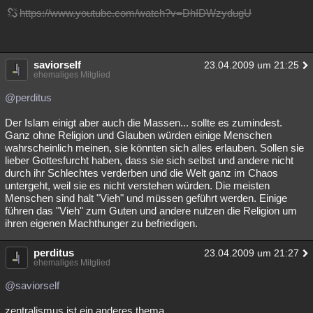
https://www.youtube.com/watch?v=DhIDWzydugU
Besucht
Teilgenommen
Alle
Neue
Geschlossen
Lesenswert
Schlüsselwörter
saviorself
23.04.2009 um 21:25
ehemaliges Mitglied
@perditus
Der Islam einigt aber auch die Massen... sollte es zumindest.
Ganz ohne Religion und Glauben würden einige Menschen
wahrscheinlich meinen, sie könnten sich alles erlauben. Sollen sie
lieber Gottesfurcht haben, dass sie sich selbst und andere nicht
durch ihr Schlechtes verderben und die Welt ganz im Chaos
untergeht, weil sie es nicht verstehen würden. Die meisten
Menschen sind halt "Vieh" und müssen geführt werden. Einige
führen das "Vieh" zum Guten und andere nutzen die Religion um
ihren eigenen Machthunger zu befriedigen.
perditus
23.04.2009 um 21:27
ehemaliges Mitglied
@saviorself
zentralismus ist ein anderes thema..