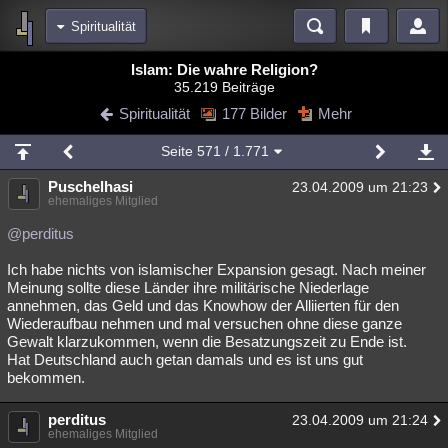
Spiritualität
Bereiche
Islam: Die wahre Religion?
35.219 Beiträge
Echtzeit
Diskussionen
Blogs
Videos
Statistiken
Spiritualität
177 Bilder
Mehr
Chat
Wiki
Neuigkeiten
Seite
571
/ 1.771
meine Rubriken
Puschelhasi
23.04.2009 um 21:23
Menschen
Wissenschaft
Politik
Mystery
Kriminalfälle
ehemaliges Mitglied
Spiritualität
Verschwörungen
Technologie
Ufologie
@perditus
Ich habe nichts von islamischer Expansion gesagt. Nach meiner
Natur
Umfragen
Unterhaltung
Meinung sollte diese Länder ihre militärische Niederlage
weitere Rubriken
annehmen, das Geld und das Knowhow der Alliierten für den
Wiederaufbau nehmen und mal versuchen ohne diese ganze
Philosophie
Träume
Orte
Esoterik
Literatur
Gewalt klarzukommen, wenn die Besatzungszeit zu Ende ist.
Hat Deutschland auch getan damals und es ist uns gut
Astronomie
Helpdesk
Gruppen
Gaming
Filme
bekommen.
Musik
Clash
Verbesserungen
Allmystery
English
perditus
23.04.2009 um 21:24
ehemaliges Mitglied
Übersichten