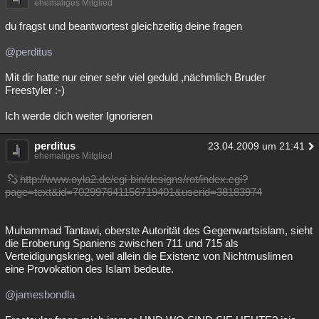
ehemaliges Mitglied
du fragst und beantwortest gleichzeitig deine fragen
@perditus
Mit dir hatte nur einer sehr viel geduld ,nächmlich Bruder
Freestyler :-)
Ich werde dich weiter Ignorieren
perditus
23.04.2009 um 21:41
ehemaliges Mitglied
http://www.oyla2.de/cgi-bin/designs/rot/index.cgi?
page=text&id=702997641156719401&userid=38183974
Muhammad Tantawi, oberste Autorität des Gegenwartsislam, sieht
die Eroberung Spaniens zwischen 711 und 715 als
Verteidigungskrieg, weil allein die Existenz von Nichtmuslimen
eine Provokation des Islam bedeute.
@jamesbondla