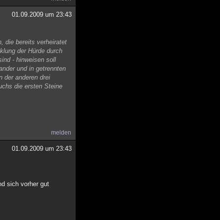
01.09.2009 um 23:43
 die bereits verheiratet
cklung der Hürde durch
ind - hinweisen soll
nder und in getrennten
 der anderen drei
chs die ersten Steine
melden
01.09.2009 um 23:43
nd sich vorher gut