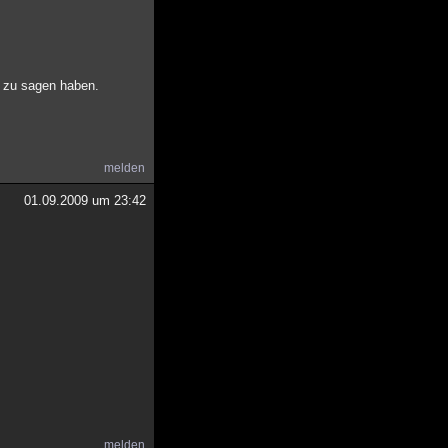
s zu sagen haben.
melden
01.09.2009 um 23:42
melden