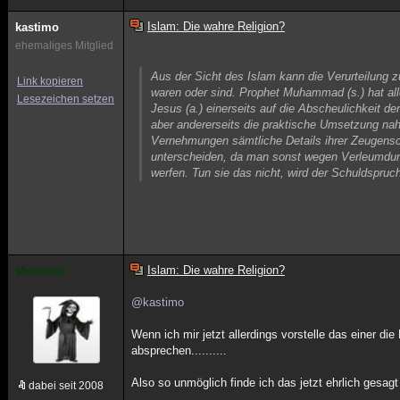
Islam: Die wahre Religion?
kastimo
ehemaliges Mitglied
Aus der Sicht des Islam kann die Verurteilung zu
Link kopieren
waren oder sind. Prophet Muhammad (s.) hat alle
Lesezeichen setzen
Jesus (a.) einerseits auf die Abscheulichkeit de
aber andererseits die praktische Umsetzung n
Vernehmungen sämtliche Details ihrer Zeugensch
unterscheiden, da man sonst wegen Verleumdung
werfen. Tun sie das nicht, wird der Schuldspru
Islam: Die wahre Religion?
shionoro
@kastimo
Wenn ich mir jetzt allerdings vorstelle das einer di
absprechen..........
Also so unmöglich finde ich das jetzt ehrlich gesagt
dabei seit 2008