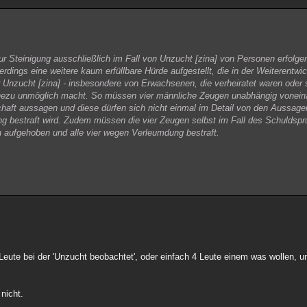
r Steinigung ausschließlich im Fall von Unzucht [zina] von Personen erfolgen,
rdings eine weitere kaum erfüllbare Hürde aufgestellt, die in der Weiterentwi
r Unzucht [zina] - insbesondere von Erwachsenen, die verheiratet waren oder s
ahezu unmöglich macht. So müssen vier männliche Zeugen unabhängig voneina
aft aussagen und diese dürfen sich nicht einmal im Detail von den Aussagen
 bestraft wird. Zudem müssen die vier Zeugen selbst im Fall des Schuldspru
ch aufgehoben und alle vier wegen Verleumdung bestraft.
e Leute bei der 'Unzucht beobachtet', oder einfach 4 Leute einem was wollen, u
 nicht.