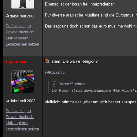
Ebenso ist der koran frei interpretierbar.
Für diverse arabische Muslime sind die Europmuslime
dabei seit 2008
Profil anzeigen
Das sagt uns doch schon das euro muslime wohl nich
Private Nachricht
Link kopieren
Lesezeichen setzen
Islam: Die wahre Religion?
Jupiterhead
@Rocco75
Rocco75 schrieb:
Der Koran ist das unveränderbare Wort Allahs! 
dabei seit 2008
vielleicht stimmt das ,aber um sich besser anzupas
Profil anzeigen
Private Nachricht
Link kopieren
Lesezeichen setzen