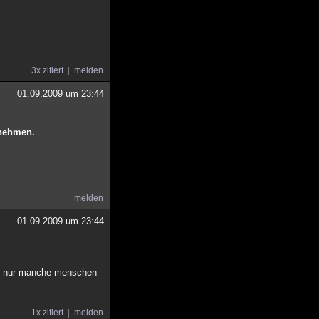
3x zitiert
melden
01.09.2009 um 23:44
unehmen.
melden
01.09.2009 um 23:44
de, nur manche menschen
1x zitiert
melden