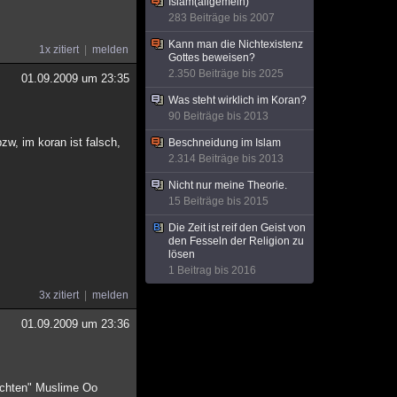
Islam(allgemein)
283 Beiträge bis 2007
Kann man die Nichtexistenz
1x zitiert
melden
Gottes beweisen?
2.350 Beiträge bis 2025
01.09.2009 um 23:35
Was steht wirklich im Koran?
90 Beiträge bis 2013
zw, im koran ist falsch,
Beschneidung im Islam
2.314 Beiträge bis 2013
Nicht nur meine Theorie.
15 Beiträge bis 2015
Die Zeit ist reif den Geist von
den Fesseln der Religion zu
lösen
1 Beitrag bis 2016
3x zitiert
melden
01.09.2009 um 23:36
"echten" Muslime Oo