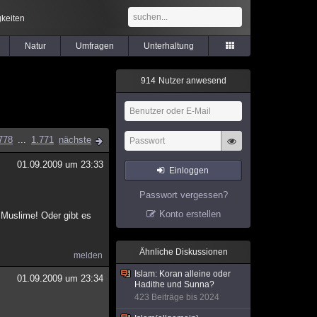
keiten
Natur
Umfragen
Unterhaltung
9
1
4
Nutzer anwesend
778
...
1.771
nächste
01.09.2009 um 23:33
Einloggen
Passwort vergessen?
Konto erstellen
 Muslime! Oder gibt es
Ähnliche Diskussionen
melden
Islam: Koran alleine oder
01.09.2009 um 23:34
Hadithe und Sunna?
423 Beiträge bis 2024