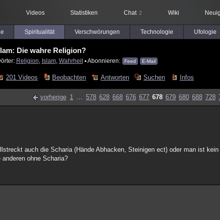
Videos
Statistiken
Chat
Wiki
Neuig
2
le
Spiritualität
Verschwörungen
Technologie
Ufologie
slam: Die wahre Religion?
örter:
Religion
,
Islam
,
Wahrheit
▪ Abonnieren:
Feed
E-Mail
201 Videos
Beobachten
Antworten
Suchen
Infos
vorherige
1
...
578
628
668
676
677
678
679
680
688
728
lstreckt auch die Scharia (Hände Abhacken, Steinigen ect) oder man ist kein
e anderen ohne Scharia?