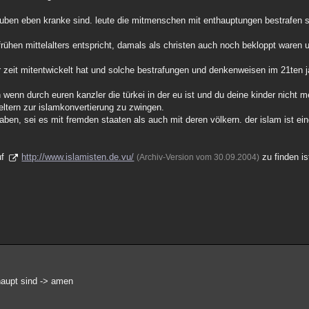
glauben eben kranke sind. leute die mitmenschen mit enthauptungen bestrafen s
rühen mittelalters entspricht, damals als christen auch noch bekloppt waren 
r zeit mitentwickelt hat und solche bestrafungen und denkenweisen im 21ten j
n wenn durch euren kanzler die türkei in der eu ist und du deine kinder nicht
eltern zur islamkonvertierung zu zwingen.
ben, sei es mit fremden staaten als auch mit deren völkern. der islam ist ein
uf
http://www.islamisten.de.vu/
zu finden is
(Archiv-Version vom 30.09.2004)
haupt sind -> amen