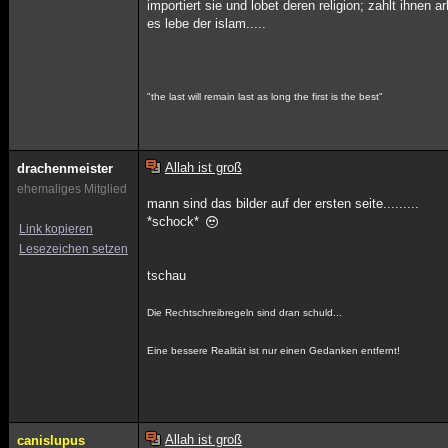
importiert sie und lobet deren religion; zahlt ihnen a
es lebe der islam.....
"the last will remain last as long the first is the best"
Allah ist groß
drachenmeister
ehemaliges Mitglied
mann sind das bilder auf der ersten seite.........
*schock*
Link kopieren
Lesezeichen setzen
tschau
Die Rechtschreibregeln sind dran schuld...
Eine bessere Realität ist nur einen Gedanken entfernt!
Allah ist groß
canislupus