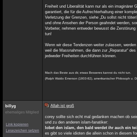
Freiheit und Liberalität kann nur als ein imaginärer
garantiert, die für die Aufrechterhaltung einer komp
Verletzung der Grenzen, siehe „Du sollst nicht töte
und ohne Ansehen der Person geahndet werden, sons
Vorbeter, nehmen entweder bewusst die Zerstörung u
tun!
Wenn wir diese Tendenzen weiter zulassen, werden wi
weil die Massnahmen, die dann zur „Reparatur“ des 
jedweder Freiheiten durchführen können.
Mach das Beste aus dir, etwas Besseres kannst du nicht tun.
(Ralph Waldo Emerson (1803-82), amerikanischer Philosoph u. Di
Allah ist groß
billyg
ehemaliges Mitglied
corey sollte sich echt mal gedanken machen ob sein
und zu den anderen islam-fanatiker:
Link kopieren
lobet den islam, den bald werdet ihr auch ein tei
Lesezeichen setzen
es gibt so viele idioten die allein schon in diesem