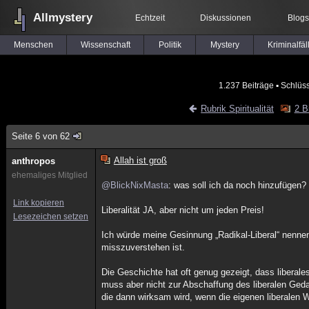
Allmystery
Echtzeit
Diskussionen
Blogs
Menschen
Wissenschaft
Politik
Mystery
Kriminalfäl
1.237 Beiträge
▪ Schlüs
Rubrik Spiritualität
2 B
Seite 6 von 62
Allah ist groß
anthropos
ehemaliges Mitglied
@BlickNixMasta
: was soll ich da noch hinzufügen?
Link kopieren
Liberalität JA, aber nicht um jeden Preis!
Lesezeichen setzen
Ich würde meine Gesinnung „Radikal-Liberal“ nennen.
misszuverstehen ist.
Die Geschichte hat oft genug gezeigt, dass libera
muss aber nicht zur Abschaffung des liberalen Ged
die dann wirksam wird, wenn die eigenen liberalen 