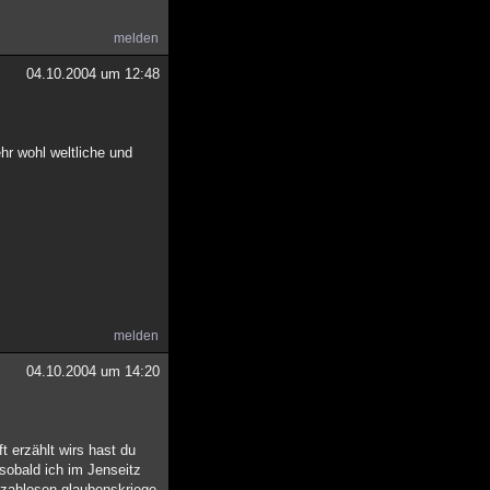
melden
04.10.2004 um 12:48
hr wohl weltliche und
melden
04.10.2004 um 14:20
t erzählt wirs hast du
e sobald ich im Jenseitz
 zahlosen glaubenskriege