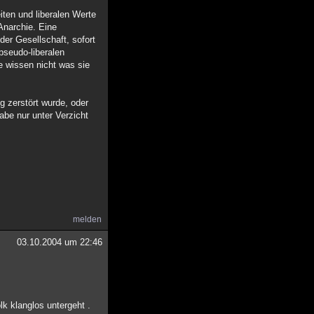
eiten und liberalen Werte
 Anarchie. Eine
der Gesellschaft, sofort
pseudo-liberalen
e wissen nicht was sie
g zerstört wurde, oder
abe nur unter Verzicht
melden
03.10.2004 um 22:46
k klanglos untergeht .