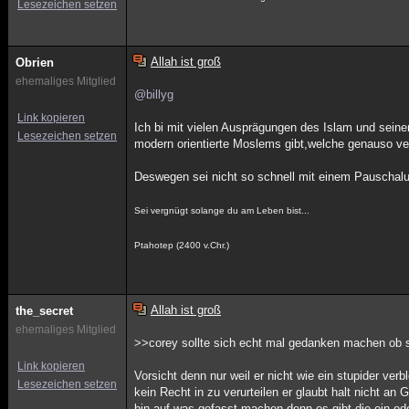
Lesezeichen setzen
Allah ist groß
Obrien
ehemaliges Mitglied
@billyg
Link kopieren
Ich bi mit vielen Ausprägungen des Islam und seine
Lesezeichen setzen
modern orientierte Moslems gibt,welche genauso ver
Deswegen sei nicht so schnell mit einem Pauschalur
Sei vergnügt solange du am Leben bist...
Ptahotep (2400 v.Chr.)
Allah ist groß
the_secret
ehemaliges Mitglied
>>corey sollte sich echt mal gedanken machen ob s
Link kopieren
Vorsicht denn nur weil er nicht wie ein stupider verb
Lesezeichen setzen
kein Recht in zu verurteilen er glaubt halt nicht an 
bin auf was gefasst machen denn es gibt die ein o