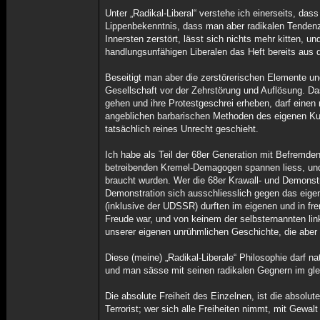
Unter „Radikal-Liberal“ verstehe ich einerseits, das
Lippenbekenntnis, dass man aber radikalen Tendenze
Innersten zerstört, lässt sich nichts mehr kitten, 
handlungsunfähigen Liberalen das Heft bereits aus
Beseitigt man aber die zerstörerischen Elemente 
Gesellschaft vor der Zehrstörung und Auflösung. Da
gehen und ihre Protestgeschrei erheben, darf einen
angeblichen barbarischen Methoden des eigenen Kul
tatsächlich reines Unrecht geschieht.
Ich habe als Teil der 68er Generation mit Befremden 
betreibenden Kremel-Demagogen spannen liess, und d
braucht wurden. Wer die 68er Krawall- und Demonstrat
Demonstration sich ausschliesslich gegen das eigen
(inklusive der UDSSR) durften im eigenen und in f
Freude war, und von keinem der selbsternannten lin
unserer eigenen unrühmlichen Geschichte, die aber 
Diese (meine) „Radikal-Liberale“ Philosophie darf n
und man sässe mit seinen radikalen Gegnern im gle
Die absolute Freiheit des Einzelnen, ist die absolut
Terrorist; wer sich alle Freiheiten nimmt, mit Gewal