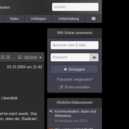
keiten
Natur
Umfragen
Unterhaltung
6
6
9
Nutzer anwesend
16
56
...
62
nächste
03.10.2004 um 21:42
Einloggen
Passwort vergessen?
Konto erstellen
Liberalität
Ähnliche Diskussionen
Kommunikation: Islam und
nd be-nutzt wurde. Das
Atheismus
n, eben die „Radikale“,
89 Beiträge bis 2014