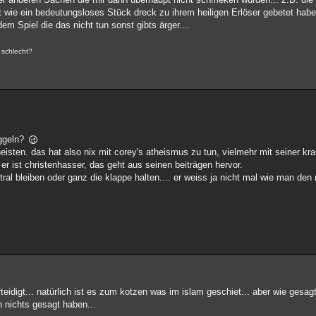
wie ein bedeutungsloses Stück dreck zu ihrem heiligen Erlöser gebetet haben.
em Spiel die das nicht tun sonst gibts ärger....
 schlecht?
uggeln?
heisten. das hat also nix mit corey's atheismus zu tun, vielmehr mit seiner k
 er ist christenhasser, das geht aus seinen beiträgen hervor.
utral bleiben oder ganz die klappe halten.... er weiss ja nicht mal wie man d
teidigt... natürlich ist es zum kotzen was im islam geschiet... aber wie gesag
h nichts gesagt haben...