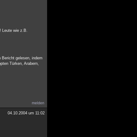
! Leute wie z.B.
 Bericht gelesen, indem
pten Türken, Arabern,
melden
04.10.2004 um 11:02