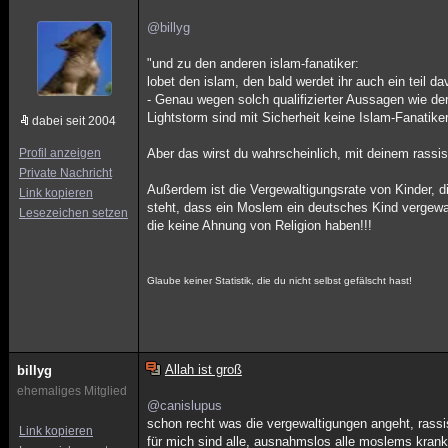
@billyg
"und zu den anderen islam-fanatiker:
lobet den islam, den bald werdet ihr auch ein teil da
- Genau wegen solch qualifizierter Aussagen wie de
Lightstorm sind mit Sicherheit keine Islam-Fanatike
dabei seit 2004
Profil anzeigen
Aber das wirst du wahrscheinlich, mit deinem rassis
Private Nachricht
Außerdem ist die Vergewaltigungsrate von Kinder,
Link kopieren
steht, dass ein Moslem ein deutsches Kind vergewa
Lesezeichen setzen
die keine Ahnung von Religion haben!!!
Glaube keiner Statistik, die du nicht selbst gefälscht hast!
Allah ist groß
billyg
ehemaliges Mitglied
@canislupus
schon recht was die vergewaltigungen angeht, rassi
Link kopieren
für mich sind alle, ausnahmslos alle moslems krank