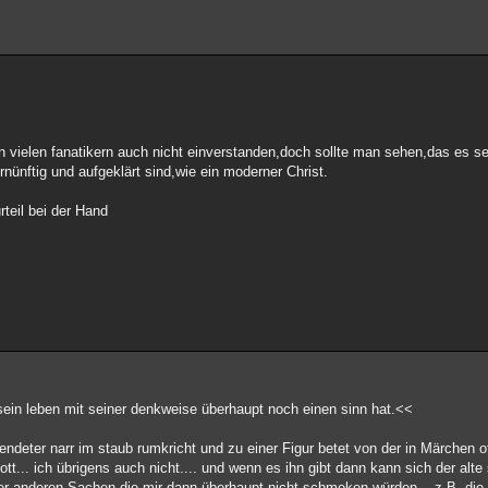
n vielen fanatikern auch nicht einverstanden,doch sollte man sehen,das es se
nünftig und aufgeklärt sind,wie ein moderner Christ.
teil bei der Hand
ein leben mit seiner denkweise überhaupt noch einen sinn hat.<<
lendeter narr im staub rumkricht und zu einer Figur betet von der in Märchen of
Gott... ich übrigens auch nicht.... und wenn es ihn gibt dann kann sich der alt
der anderen Sachen die mir dann überhaupt nicht schmeken würden... z.B. die