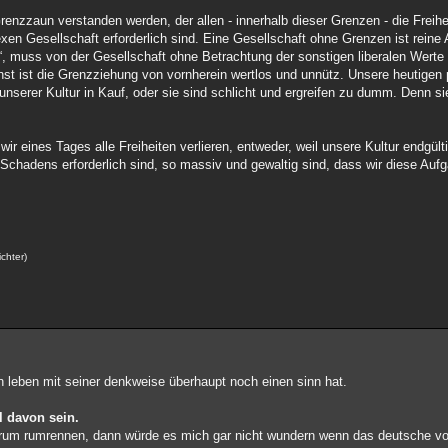
 Grenzzaun verstanden werden, der allen - innerhalb dieser Grenzen - die Freih
lexen Gesellschaft erforderlich sind. Eine Gesellschaft ohne Grenzen ist reine
n“, muss von der Gesellschaft ohne Betrachtung der sonstigen liberalen Werte 
t ist die Grenzziehung von vornherein wertlos und unnütz. Unsere heutigen 
nserer Kultur in Kauf, oder sie sind schlicht und ergreifen zu dumm. Denn si
r eines Tages alle Freiheiten verlieren, entweder, weil unsere Kultur endgülti
Schadens erforderlich sind, so massiv und gewaltig sind, dass wir diese Aufg
chter)
 leben mit seiner denkweise überhaupt noch einen sinn hat.
l davon sein.
 forum rumrennen, dann würde es mich gar nicht wundern wenn das deutsche vol