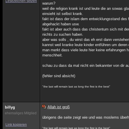
Lesezeichen setzen
warum?
weil die religion krank ist und leute die an sowas 
einsieht ist selbst krank.
fakt ist dass der islam dem entwicklungsstand des f
abgehackt haben usw.
fakt ist aber auch dass das christentum sich mit de
nichts zu suchen haben.
aber was solls , du wirst das eh erst dann verstehe
kannst weil kranke leute kinder entführen um deren 
man merkt dass viele leute hier keine erfahrungen ha
menschheit.
schau zu dass da mal nicht ein bekannter von dir a
(fehler sind absicht)
"the last will remain last as long the first is the best"
Allah ist groß
billyg
ehemaliges Mitglied
übrigens die seite zeigt wie und was moslems über
Link kopieren
"the last will remain last as long the first is the best"