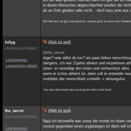
in denen Menschen abgeschlachtet wurden die nicht 
du an Gott glaubst oder nicht... doch lass jene aus d
Der Mensch ist gut und gerecht, warum geht es dann der Umwelt
Allah ist groß
billyg
ehemaliges Mitglied
@the_secret
ärger? was willst du tun? ein paar türken reinschm
Link kopieren
übrigens, ich war 21jahre atheist und respektiere at
Lesezeichen setzen
islam. er verteidigt den islam und verharmlost alles.
wenn er schon atheist ist, dann soll er entweder ne
vorbildes der menschheit schreibt -> ahnungslos
"the last will remain last as long the first is the best"
Allah ist groß
the_secret
ehemaliges Mitglied
Naja ich bezweifle das corey die morde im islam ver
neutral gegenüber jenen ungläubigen ist dann will ic
Link kopieren