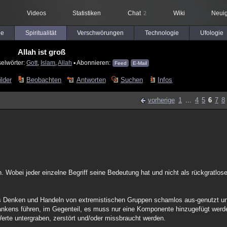
Videos
Statistiken
Chat
Wiki
Neuig
2
le
Spiritualität
Verschwörungen
Technologie
Ufologie
Allah ist groß
selwörter:
Gott
,
Islam
,
Allah
▪ Abonnieren:
Feed
E-Mail
ilder
Beobachten
Antworten
Suchen
Infos
vorherige
1
...
4
5
6
7
8
 Wobei jeder einzelne Begriff seine Bedeutung hat und nicht als rückgratlose 
les Denken und Handeln von extremistischen Gruppen schamlos aus-genutzt u
ankens führen, im Gegenteil, es muss nur eine Komponente hinzugefügt werde
Werte untergraben, zerstört und/oder missbraucht werden.