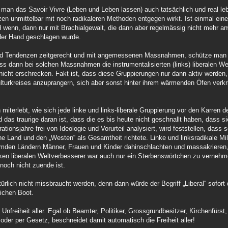
s man das Savoir Vivre (Leben und Leben lassen) auch tatsächlich und real lebt
n unmittelbar mit noch radikaleren Methoden entgegen wirkt. Ist einmal eine 
und wenn, dann nur mit Brachialgewalt, die dann aber regelmässig nicht mehr an
 der Hand geschlagen wurde.
und Tendenzen zeitgerecht und mit angemessenen Massnahmen, schütze man 
ss dann bei solchen Massnahmen die instrumentalisierten (links) liberalen We
 nicht erschrecken. Fakt ist, dass diese Gruppierungen nur dann aktiv werden
turkreises anzuprangern, sich aber sonst hinter ihrem wärmenden Öfen verk
miterlebt, wie sich jede linke und links-liberale Gruppierung vor den Karren d
as traurige daran ist, dass die es bis heute nicht geschnallt haben, dass si
ionsjahre frei von Ideologie und Vorurteil analysiert, wird feststellen, dass s
e Land und den „Westen“ als Gesamtheit richtete. Linke und linksradikale Mi
remden Ländern Männer, Frauen und Kinder dahinschlachten und massakrieren,
ken liberalen Weltverbesserer war auch nur ein Sterbenswörtchen zu vernehme
noch nicht zuende ist.
atürlich nicht missbraucht werden, denn dann würde der Begriff „Liberal“ sofor
ichen Boot.
e Unfreiheit aller. Egal ob Beamter, Politiker, Grossgrundbesitzer, Kirchenfür
t oder per Gesetz, beschneidet damit automatisch die Freiheit aller!