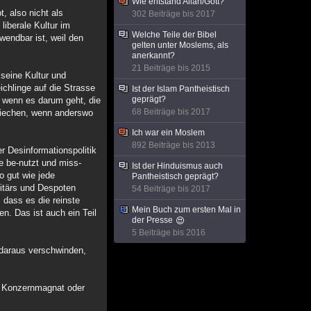
Wie entstand Allah/Gott?
, also nicht als
302 Beiträge bis 2017
liberale Kultur im
Welche Teile der Bibel
wendbar ist, weil den
gelten unter Moslems, als
anerkannt?
21 Beiträge bis 2015
seine Kultur und
ichlinge auf die Strasse
Ist der Islam Pantheistisch
geprägt?
, wenn es darum geht, die
68 Beiträge bis 2017
riechen, wenn anderswo
Ich war ein Moslem
892 Beiträge bis 2013
er Desinformationspolitik
e be-nutzt und miss-
Ist der Hinduismus auch
o gut wie jede
Pantheistisch geprägt?
litärs und Despoten
54 Beiträge bis 2017
 dass es die reinste
Mein Buch zum ersten Mal in
n. Das ist auch ein Teil
der Presse
5 Beiträge bis 2016
t daraus verschwinden,
st, Konzernmagnat oder