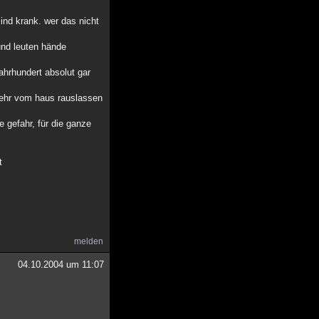
ind krank. wer das nicht
und leuten hände
ahrhundert absolut gar
 mehr vom haus rauslassen
e gefahr, für die ganze
t
melden
04.10.2004 um 11:07