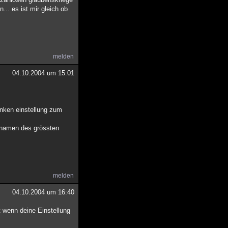
.. es ist mir gleich ob
melden
04.10.2004 um 15:01
ranken einstellung zum
en namen des grössten
melden
04.10.2004 um 16:40
t wenn deine Einstellung