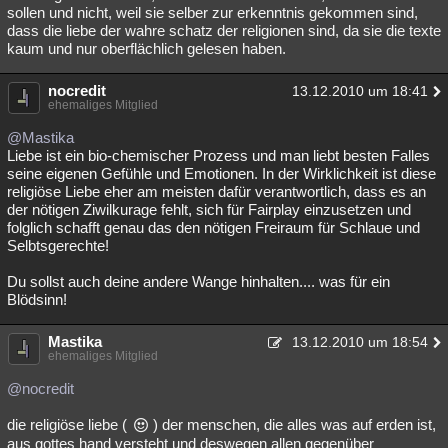
sollen und nicht, weil sie selber zur erkenntnis gekommen sind,
Besucht
Teilgenommen
Alle
Neue
Geschlossen
dass die liebe der wahre schatz der religionen sind, da sie die texte
kaum und nur oberflächlich gelesen haben.
Lesenswert
Schlüsselwörter
nocredit
13.12.2010 um 18:41
ehemaliges Mitglied
@Mastika
Liebe ist ein bio-chemischer Prozess und man liebt besten Falles
seine eigenen Gefühle und Emotionen. In der Wirklichkeit ist diese
religiöse Liebe eher am meisten dafür verantwortlich, dass es an
der nötigen Ziwilkurage fehlt, sich für Fairplay einzusetzen und
folglich schafft genau das den nötigen Freiraum für Schlaue und
Selbtsgerechte!
Du sollst auch deine andere Wange hinhalten.... was für ein
Blödsinn!
Mastika
13.12.2010 um 18:54
ehemaliges Mitglied
@nocredit
die religiöse liebe (
) der menschen, die alles was auf erden ist,
aus gottes hand versteht und deswegen allen gegenüber