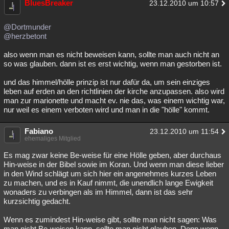
BluesBreaker
23.12.2010 um 10:57
@Dortmunder
@herzbetont
also wenn man es nicht beweisen kann, sollte man auch nicht an
so was glauben. dann ist es erst wichtig, wenn man gestorben ist.
und das himmel/hölle prinzip ist nur dafür da, um sein einziges
leben auf erden an den richtlinien der kirche anzupassen. also wird
man zur marionette und macht ev. nie das, was einem wichtig war,
nur weil es einem verboten wird und man in die "hölle" kommt.
Fabiano
23.12.2010 um 11:54
ehemaliges Mitglied
Es mag zwar keine Be-weise für eine Hölle geben, aber durchaus
Hin-weise in der Bibel sowie im Koran. Und wenn man diese lieber
in den Wind schlägt um sich hier ein angenehmes kurzes Leben
zu machen, und es in Kauf nimmt, die unendlich lange Ewigkeit
wonaders zu verbingen als im Himmel, dann ist das sehr
kurzsichtig gedacht.
Wenn es zumindest Hin-weise gibt, sollte man nicht sagen: Was
man nicht Be-weisen kann, sollte man nicht glauben. Denn wenn