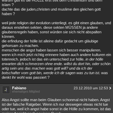
warum gibt es die HÖLLE erst seit dem christentum und dem
islam ?
dachte das die juden,christen und muslime den gleichen gott
haben ?
weil jede religion der evolution unterliegt. es gibt einen glauben, und
daraus enstehen sekten. diese sekten MÜSSEN ja andere
glaubensregeln haben, sonst würden sie sich nicht abspalten
können.
die erfindung der hölle ist alleine dafür gedacht um gläubige
gehorsam zu machen.
menschen die angst haben lassen sich besser manipulieren.
wenn ich mich jetzt richtig erinnere haben auch andere kulturen ein
totenreich. jedoch ist das ein unterschied zur hölle.
in der hölle
erwarten dich schmerzen ohne ende. willst du dort hin, oder schön
artig sein uns das machen was gott will? und da ich der
botschafter vom gott bin, werde ich dir sagen was zu tun ist
. was
denkt ihr wohl was passiert ?
Fabiano
23.12.2010 um 12:53
ehemaliges Mitglied
Also Angst sollte man beim Glauben schonmal nicht haben. Angst
ist der falsche Ratgeber. Wenn ich nur deswegen etwas nicht tue
oder tue, weil ich angst habe sonst in die Hölle zu kommen, ist das