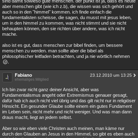
sind damit sowieso gute menschen. der punkt ist ja, dass es heute
aber menschen gibt (wie ich z.b), die wissen was sich gehört und
auch so in den "himmel" kommen. ich finde einfach die
fundamentalisten scheisse, die sagen, du musst mit jesus leben,
um in den himmel zu kommen, was nicht stimmt und sie nicht
behaupten können, den sie richten über andere, was ich nicht
mache.
also ist es gut, dass menschen zur bibel finden, um bessere
menschen zu werden. man sollte aber die bibel als
philosophischer leitfaden betrachten, und ja nie wörtlich nehmen
.
Fabiano
23.12.2010 um 13:25
ehemaliges Mitglied
Ich bin zwar nicht ganz deiner Ansicht, aber was
Fundamentalismus angeht oder Extremismus genauer gesagt,
dafür hab ich auch nicht viel übrig und das gilt nicht nur in religiöser
Hinsicht. Ein gesunder Glaube sollte einem ein gutes Fundament
im Leben sein, nicht mehr und nicht weniger. Und was man dann
draus macht, liegt an jedem selbst.
Aber so wie eben viele Christen auch meinen, man käme nur
durch den Glauben an Jesus in den Himmel, so gibt es eben auch