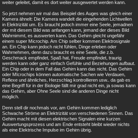
weiter geleitet, damit es dort weiter ausgewertet werden kann.
So jetzt nehmen wir mal das Beispiel des Auges was gleich einer
Kamera ähnelt: Die Kamera wandelt die eingehenden Lichtwellen
in Elektrizität um. Es braucht jedoch immer eine Seele, jemadnen
der mit diesem Bild was anfangen kann, jemand der dieses Bild
Wahrnimmt, es auswerten kann. Das Gehirn gleicht ungefähr
einem super Microchip. Am Chip selber kommen Elektrosignale
an. Ein Chip kann jedoch nicht fühlen, Dinge erleben oder
Wahrnehmen, denn dazu braucht es eine Seele, die z.b.
Geschmack empfindet, Spaß hat, Freude empfindet, traurig
werden kann oder ganz einfach Gefühle und Beziehungen aufbaut.
Ein Chip oder in dem Fall das Gehirn kann das nicht. Das Gehirn
oder MIcrochips können automatische Sachen wie Verdauen,
Reflexe und ähnliches, Herzschlag kontrollieren usw.. da gab es
eine Begriff für in der Biologie fällt mir grad nicht ein, ja sowas kann
das Gehirn, aber Ohne Seele sind die anderen Dinge nicht
möglich.
Denn stell dir nochmals vor, am Gehirn kommen lediglich
Schwache Ströme an Elektrizität von verschiedenen Sinnen. Das
Gehirn macht mit diesen elektrischen Signalen eine kurzen
Auswertungsprozess und am Ende entsteht bleibt wieder nichts
als eine Elektrische Impulse im Gehirn übrig.