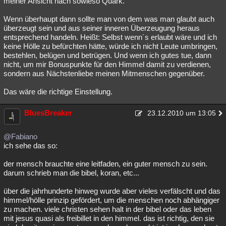
meiner Ansicht nach sowieso Quark.
Wenn überhaupt dann sollte man von dem was man glaubt auch
überzeugt sein und aus seiner inneren Überzeugung heraus
entsprechend handeln. Heißt: Selbst wenn´s erlaubt wäre und ich
keine Hölle zu befürchten hätte, würde ich nicht Leute umbringen,
bestehlen, belügen und betrügen. Und wenn ich gutes tue, dann
nicht, um mir Bonuspunkte für den Himmel damit zu verdienen,
sondern aus Nächstenliebe meinen Mitmenschen gegenüber.
Das wäre die richtige Einstellung.
BluesBreaker
23.12.2010 um 13:05
@Fabiano
ich sehe das so:
der mensch brauchte eine leitfaden, ein guter mensch zu sein.
darum schrieb man die bibel, koran, etc...
über die jahrhunderte hinweg wurde aber vieles verfälscht und das
himmel/hölle prinzip gefördert, um die menschen noch abhängiger
zu machen. viele christen sehen halt in der bibel oder das leben
mit jesus quasi als freibillet in den himmel. das ist richtig, den sie