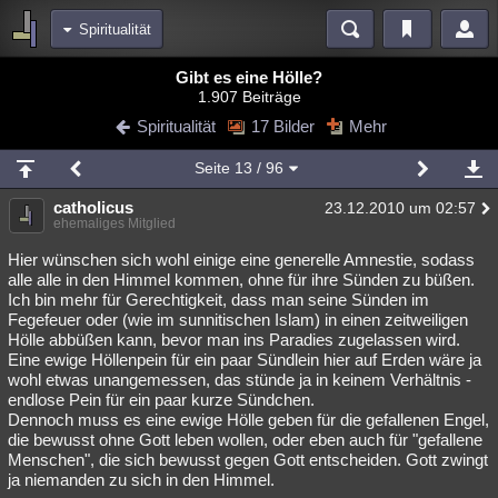
Spiritualität
Bereiche
Gibt es eine Hölle?
1.907 Beiträge
Echtzeit
Diskussionen
Blogs
Videos
Statistiken
Spiritualität
17 Bilder
Mehr
Chat
Wiki
Neuigkeiten
Seite
13
/ 96
meine Rubriken
catholicus
23.12.2010 um 02:57
Menschen
Wissenschaft
Politik
Mystery
Kriminalfälle
ehemaliges Mitglied
Spiritualität
Verschwörungen
Technologie
Ufologie
Hier wünschen sich wohl einige eine generelle Amnestie, sodass
alle alle in den Himmel kommen, ohne für ihre Sünden zu büßen.
Ich bin mehr für Gerechtigkeit, dass man seine Sünden im
Natur
Umfragen
Unterhaltung
Fegefeuer oder (wie im sunnitischen Islam) in einen zeitweiligen
weitere Rubriken
Hölle abbüßen kann, bevor man ins Paradies zugelassen wird.
Eine ewige Höllenpein für ein paar Sündlein hier auf Erden wäre ja
Philosophie
Träume
Orte
Esoterik
Literatur
wohl etwas unangemessen, das stünde ja in keinem Verhältnis -
endlose Pein für ein paar kurze Sündchen.
Astronomie
Helpdesk
Gruppen
Gaming
Filme
Dennoch muss es eine ewige Hölle geben für die gefallenen Engel,
die bewusst ohne Gott leben wollen, oder eben auch für "gefallene
Musik
Clash
Verbesserungen
Allmystery
English
Menschen", die sich bewusst gegen Gott entscheiden. Gott zwingt
ja niemanden zu sich in den Himmel.
Übersichten