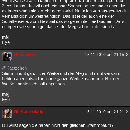
Wohl wahr. Also ich kanns nur empfehlen. 1tens relaxen pur und
2tens kannst du evtl noch ein paar Sachen sehen und erleben die
Besucht
Teilgenommen
Alle
Neue
Geschlossen
es irgendwann nicht mehr geben wird. Natürlich vorrausgesetzt du
verhältst dich umweltfreundlich. Das ist leider auch eine der
Lesenswert
Schlüsselwörter
Schattenseite. Zum Beispiel das so genannte Hai-Tauchen. Da ist
es irgendwie schon gut das es der Meg schon hinter sich hat.
mfg
Eye
PrivateEye
15.11.2010 um 21:15
@Kaetzchen
Stimmt nicht ganz. Der Weiße und der Meg sind nicht verwandt.
Lebten aber Tatsächlich eine ganze Weile zusammen. Nur der
Weiße konnte sich halt anpassen.
mfg
Eye
DieKatzenlady
15.11.2010 um 21:21
Du willst sagen die haben nicht den gleichen Stammbaum?