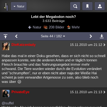
Natur
Bereiche
Lebt der Megalodon noch?
3.633 Beiträge
Echtzeit
Diskussionen
Blogs
Videos
Statistiken
Natur
208 Bilder
Mehr
Chat
Wiki
Neuigkeiten
Seite
44
/ 182
meine Rubriken
DieKatzenlady
15.11.2010 um 21:12
Menschen
Wissenschaft
Politik
Mystery
Kriminalfälle
Spiritualität
Verschwörungen
Technologie
Ufologie
Habe das mal in einer Doku gesehen, dass er sich nicht so schnell
anpassen konnte, wie die anderen Arten und er täglich tonnen
Fleisch brauchte und das Nahrungsangebot immer mehr
Natur
Umfragen
Unterhaltung
schwand. Die Tiere wurden wieder durch die Evolution verändert
weitere Rubriken
und "schrumpften", nur er eben nicht aber naja der Weiße Hai
scheint ja sein verwandter Artgenosse zu sein, also blieb noch
Philosophie
Träume
Orte
Esoterik
Literatur
was über
Astronomie
Helpdesk
Gruppen
Gaming
Filme
PrivateEye
15.11.2010 um 21:13
Musik
Clash
Verbesserungen
Allmystery
English
@suffel
Übersichten