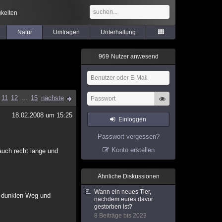
keiten
Natur
Umfragen
Unterhaltung
9
6
9
Nutzer anwesend
11
12
...
15
nächste
18.02.2008 um 15:25
Einloggen
Passwort vergessen?
Konto erstellen
auch recht lange und
Ähnliche Diskussionen
Wann ein neues Tier,
n dunklen Weg und
nachdem eures davor
gestorben ist?
8 Beiträge bis 2023