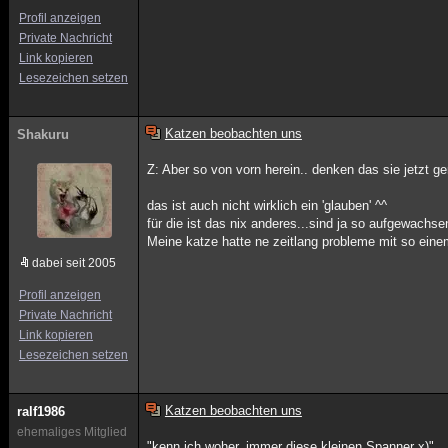
Profil anzeigen
Private Nachricht
Link kopieren
Lesezeichen setzen
Katzen beobachten uns
Shakuru
Z: Aber so von vorn herein.. denken das sie jetzt g
das ist auch nicht wirklich ein 'glauben' ^^
für die ist das nix anderes...sind ja so aufgewachse
Meine katze hatte ne zeitlang probleme mit so eine
dabei seit 2005
Profil anzeigen
Private Nachricht
Link kopieren
Lesezeichen setzen
Katzen beobachten uns
ralf1986
ehemaliges Mitglied
"kenn ich woher, immer diese kleinen Spanner x)"