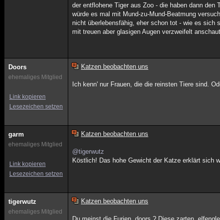
der entflohene Tiger aus Zoo - die haben dann den Ti
würde es mal mit Mund-zu-Mund-Beatmung versuchen -
nicht überlebensfähig, eher schon tot - wie es sich
mit treuen aber glasigen Augen verzweifelt anschau
Katzen beobachten uns
Doors
ehemaliges Mitglied
Ich kenn' nur Frauen, die die reinsten Tiere sind. 
Link kopieren
Lesezeichen setzen
Katzen beobachten uns
garm
ehemaliges Mitglied
@tigerwutz
Köstlich! Das hohe Gewicht der Katze erklärt sich
Link kopieren
Lesezeichen setzen
Katzen beobachten uns
tigerwutz
ehemaliges Mitglied
Du meinst die Furien, doors ? Diese zarten, elfeng