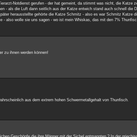
erarzt-Notdienst gerufen - der hat gemeint, da stimmt was nicht, die Katze zei
 als die Luft dann seitlich aus der Katze entwich stand auch schnell die D
 später herausstellte gehörte die Katze Schmitz - also es war Schmitz Katze d
te - also wolle sie uns sagen - wo ist mein Whiskas, das mit den 7% Thunfisc
Oder zu ihnen werden können!
 wahrscheinlich aus dem extrem hohen Schwermetallgehalt von Thunfisch.
leichen Geschöpfe die ihre Männer mit der Sichel entmannten ? In der griechi