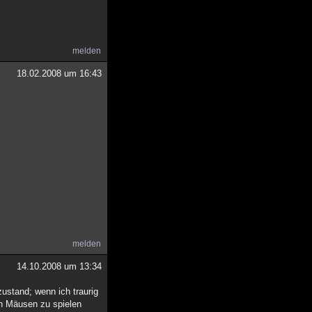
melden
18.02.2008 um 16:43
melden
14.10.2008 um 13:34
ustand; wenn ich traurig
ren Mäusen zu spielen