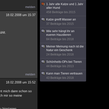
1 Jahr alte Katze und 1 Jahr
melden
alter Hund
458 Beiträge bis 2015
18.02.2008 um 15:37
Katze greift Wasser an
37 Beiträge bis 2015
Wie sehr hängt ihr an
ühlt.
eueren Haustieren
84 Beiträge bis 2018
Meiner Meinung nach ist die
Natur ein Geschenk
24 Beiträge bis 2018
Schönheits-OPs bei Tieren
44 Beiträge bis 2013
Kann man Tieren vertrauen
melden
43 Beiträge bis 2018
18.02.2008 um 15:52
mmt mich dann schon so
ich mir so meine
u hinstarren.