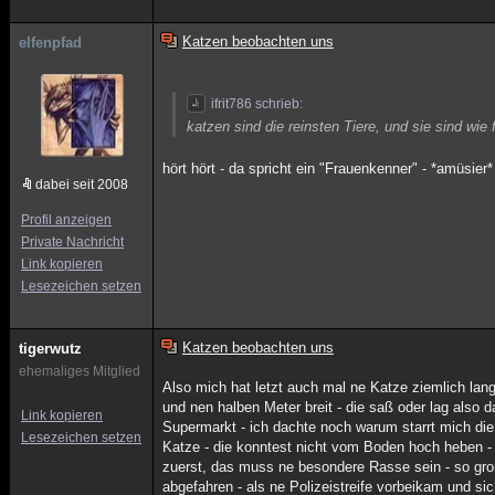
Katzen beobachten uns
elfenpfad
ifrit786 schrieb:
katzen sind die reinsten Tiere, und sie sind wi
hört hört - da spricht ein "Frauenkenner" - *amüsier*
dabei seit 2008
Profil anzeigen
Private Nachricht
Link kopieren
Lesezeichen setzen
Katzen beobachten uns
tigerwutz
ehemaliges Mitglied
Also mich hat letzt auch mal ne Katze ziemlich lang
und nen halben Meter breit - die saß oder lag also 
Link kopieren
Supermarkt - ich dachte noch warum starrt mich die K
Lesezeichen setzen
Katze - die konntest nicht vom Boden hoch heben - w
zuerst, das muss ne besondere Rasse sein - so groß 
abgefahren - als ne Polizeistreife vorbeikam und si