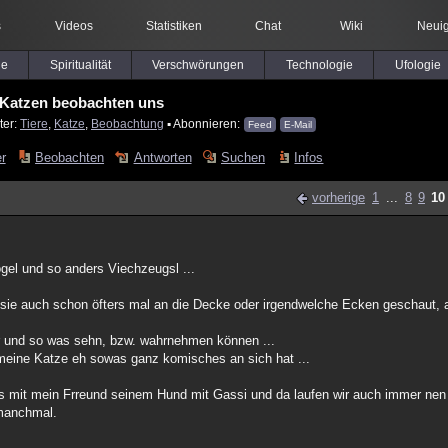
s
Videos
Statistiken
Chat
Wiki
Neuig
le
Spiritualität
Verschwörungen
Technologie
Ufologie
Katzen beobachten uns
ter:
Tiere
,
Katze
,
Beobachtung
▪ Abonnieren:
Feed
E-Mail
er
Beobachten
Antworten
Suchen
Infos
vorherige
1
...
8
9
10
el und so anders Viechzeugsl ...
at sie auch schon öfters mal an die Decke oder irgendwelche Ecken geschaut, 
r und so was sehn, bzw. wahrnehmen können ...
eine Katze eh sowas ganz komisches an sich hat ...
rs mit mein Frreund seinem Hund mit Gassi und da laufen wir auch immer ne
manchmal.