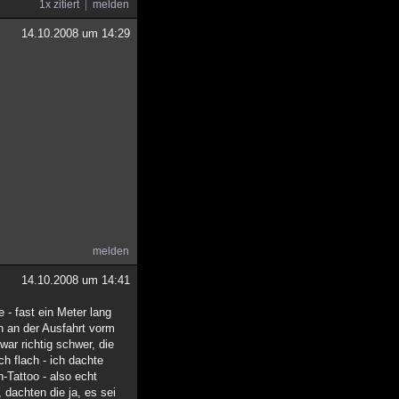
1x zitiert
melden
14.10.2008 um 14:29
melden
14.10.2008 um 14:41
 - fast ein Meter lang
ch an der Ausfahrt vorm
war richtig schwer, die
h flach - ich dachte
-Tattoo - also echt
 dachten die ja, es sei