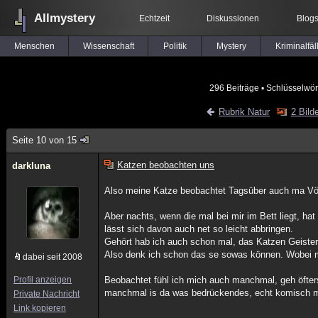
Allmystery
Echtzeit
Diskussionen
Blog
Menschen
Wissenschaft
Politik
Mystery
Kriminalfäl
296 Beiträge
▪ Schlüsselwör
Rubrik Natur
2 Bild
Seite 10 von 15
Katzen beobachten uns
darkluna
Also meine Katze beobachtet Tagsüber auch ma Vög
Aber nachts, wenn die mal bei mir im Bett liegt, h
lässt sich davon auch net so leicht abbringen.
Gehört hab ich auch schon mal, das Katzen Geiste
Also denk ich schon das se sowas können. Wobei m
dabei seit 2008
Profil anzeigen
Beobachtet fühl ich mich auch manchmal, geh öfte
manchmal is da was bedrückendes, echt komisch 
Private Nachricht
Link kopieren