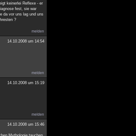
gt keinerlei Reflexe - er
iagnose fest, sie war
ie da vor uns lag und uns
hresten ?
melden
14.10.2008 um 14:54
melden
14.10.2008 um 15:19
melden
14.10.2008 um 15:46
schen Mythologie tauchen