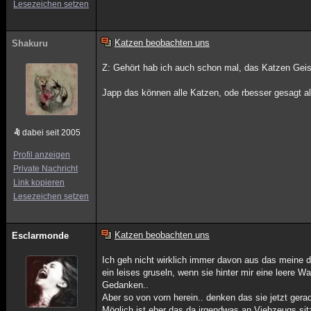
Lesezeichen setzen
Katzen beobachten uns
Shakuru
Z: Gehört hab ich auch schon mal, das Katzen Gei
Japp das können alle Katzen, ode rbesser gesagt all
dabei seit 2005
Profil anzeigen
Private Nachricht
Link kopieren
Lesezeichen setzen
Katzen beobachten uns
Esclarmonde
Ich geh nicht wirklich immer davon aus das meine 
ein leises gruseln, wenn sie hinter mir eine leere
Gedanken..
Aber so von vorn herein.. denken das sie jetzt gera
Möglich ist eher das da irgendwas an Viehzeugs sit