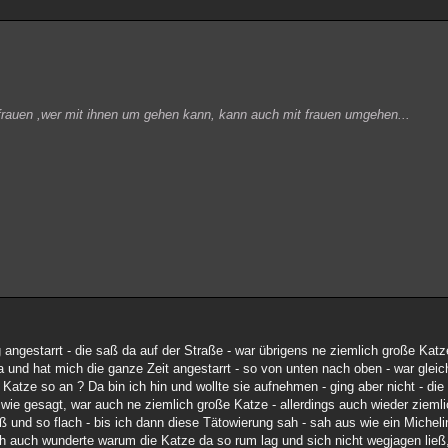
e frauen ,wer mit ihnen um gehen kann, kann auch mit frauen umgehen...
 angestarrt - die saß da auf der Straße - war übrigens ne ziemlich große Katze
da und hat mich die ganze Zeit angestarrt - so von unten nach oben - war glei
atze so an ? Da bin ich hin und wollte sie aufnehmen - ging aber nicht - die 
ie gesagt, war auch ne ziemlich große Katze - allerdings auch wieder ziemlic
und so flach - bis ich dann diese Tätowierung sah - sah aus wie ein Michelin
ch auch wunderte warum die Katze da so rum lag und sich nicht wegjagen ließ,