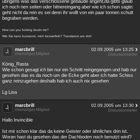
übrigens was das verschlossene gebäude angeht,da gibts glaub
ich noch nen seiten oder hitnereingang aber wie ich schon sagte:
geht nicht da rein es sei denn ihr wollt von ein paar tonnen schutt
begraben werden.
How can you fucking doubt me?
Wie Sie kann bumsend, mich bezweifeln? Translators are shit!
marcbrill
02.09.2005 um 13:25
ehemaliges Mitglied
Diskussionsleiter
König_Rasta
Wie schon gesagt ich bin nur ein Schritt reingegangen und hab nur
gesehen das es da noch um die Ecke geht aber ich hatte Schiss
ganz reinzugehen deshalb hab ich auch nix gesehen
Lg Lisa
marcbrill
02.09.2005 um 13:30
ehemaliges Mitglied
Diskussionsleiter
Hallo Invincible
Ist mir schon klar das da keine Geister oder ähnliches drin ist.
Woran hast du gesehen das der Dachboden noch benutzt wird?