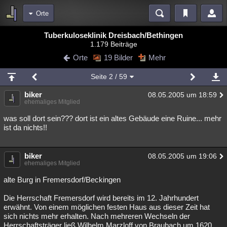
Orte
Bereiche
Tuberkuloseklinik Dreisbach/Bethingen
1.179 Beiträge
Echtzeit
Diskussionen
Blogs
Videos
Statistiken
Orte
19 Bilder
Mehr
Chat
Wiki
Neuigkeiten
2
Seite
2
/ 59
meine Rubriken
biker
08.05.2005 um 18:59
Menschen
Wissenschaft
Politik
Mystery
Kriminalfälle
ehemaliges Mitglied
Spiritualität
Verschwörungen
Technologie
Ufologie
was soll dort sein??? dort ist ein altes Gebäude eine Ruine... mehr
ist da nichts!!
Natur
Umfragen
Unterhaltung
weitere Rubriken
biker
08.05.2005 um 19:06
ehemaliges Mitglied
Philosophie
Träume
Orte
Esoterik
Literatur
alte Burg in Fremersdorf/Beckingen
Astronomie
Helpdesk
Gruppen
Gaming
Filme
Die Herrschaft Fremersdorf wird bereits im 12. Jahrhundert
erwähnt. Von einem möglichen festen Haus aus dieser Zeit hat
Musik
Clash
Verbesserungen
Allmystery
English
sich nichts mehr erhalten. Nach mehreren Wechseln der
Übersichten
Herrschaftsträger ließ Wilhelm Marzloff von Braubach um 1620