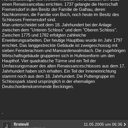
einen Renaissancebau errichten. 1737 gelangte die Herrschaft
Besucht
Teilgenommen
Alle
Neue
Geschlossen
Fremersdorf in den Besitz der Familie de Galhau, deren
Nachkommen, die Familie von Boch, noch heute im Besitz des
Lesenswert
Schlüsselwörter
Schlosses Fremersdorf sind.
Man unterscheidet seit dem 18. Jahrhundert bei der Anlage
zwischen dem "Unteren Schloss" und dem "Oberen Schloss".
Zwischen 1775 und 1782 erfolgten zahlreiche
Erweiterungsarbeiten. Der heutige Hauptbau wurde im Jahr 1797
errichtet. Das langgestreckte Gebäude ist zweigeschossig mit
sieben Fensterachsen und Mansardenwalmdach. Die zugehörigen
Wirtschaftsgebäude gruppieren sich in Hufeisenform um den
Haupthof. Vier quadratische Türme und ein Teil der
Umfassungsmauer des alten Renaissanceschlosses aus dem 17.
Jahrhundert haben sich erhalten. Ein Teil der Inneneinrichtung
stammt noch aus dem 18. Jahrhundert. Die Puttengruppe im
Schlosspark stand ursprünglich in der ehemaligen
Deutschordenskommende Beckingen.
.
firstevil
11.05.2005 um 06:36