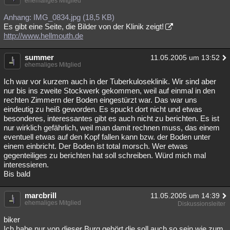
ehemaliges Mitglied
Anhang: IMG_0834.jpg (18,5 KB)
Es gibt eine Seite, die Bilder von der Klinik zeigt!
http://www.hellmouth.de
summer
11.05.2005 um 13:52
ehemaliges Mitglied
Ich war vor kurzem auch in der Tuberkuloseklinik. Wir sind aber
nur bis ins zweite Stockwerk gekommen, weil auf einmal in den
rechten Zimmern der Boden eingestürzt war. Das war uns
eindeutig zu heiß geworden. Es spuckt dort nicht und etwas
besonderes, interessantes gibt es auch nicht zu berichten. Es ist
nur wirklich gefährlich, weil man damit rechnen muss, das einem
eventuell etwas auf den Kopf fallen kann bzw. der Boden unter
einem einbricht. Der Boden ist total morsch. Wer etwas
gegenteiliges zu berichten hat soll schreiben. Würd mich mal
interessieren.
Bis bald
marcbrill
11.05.2005 um 14:39
ehemaliges Mitglied
Diskussionsleiter
biker
Ich habe nur von dieser Burg gehört die soll auch so sein wie zum