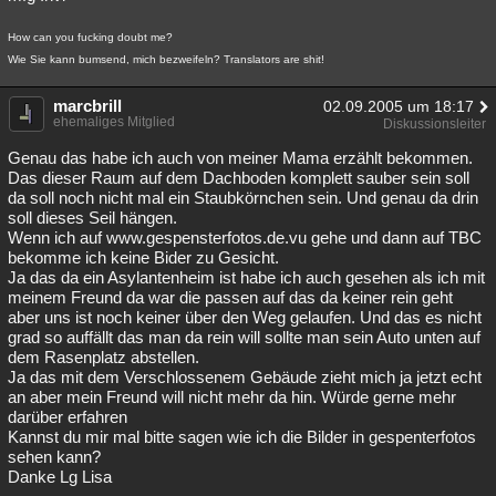
How can you fucking doubt me?
Wie Sie kann bumsend, mich bezweifeln? Translators are shit!
marcbrill
02.09.2005 um 18:17
ehemaliges Mitglied
Diskussionsleiter
Genau das habe ich auch von meiner Mama erzählt bekommen.
Das dieser Raum auf dem Dachboden komplett sauber sein soll
da soll noch nicht mal ein Staubkörnchen sein. Und genau da drin
soll dieses Seil hängen.
Wenn ich auf www.gespensterfotos.de.vu gehe und dann auf TBC
bekomme ich keine Bider zu Gesicht.
Ja das da ein Asylantenheim ist habe ich auch gesehen als ich mit
meinem Freund da war die passen auf das da keiner rein geht
aber uns ist noch keiner über den Weg gelaufen. Und das es nicht
grad so auffällt das man da rein will sollte man sein Auto unten auf
dem Rasenplatz abstellen.
Ja das mit dem Verschlossenem Gebäude zieht mich ja jetzt echt
an aber mein Freund will nicht mehr da hin. Würde gerne mehr
darüber erfahren
Kannst du mir mal bitte sagen wie ich die Bilder in gespenterfotos
sehen kann?
Danke Lg Lisa