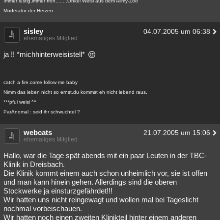
Immer lustig,immer froh........Onkel Weisi aus dem Allmy-Zoo
Moderator der Herzen
sisley
04.07.2005 um 06:38
ehemaliges Mitglied
ja !! *michhinterweisistell*
catch a fire.come follow me baby
Nimm das leben nicht so ernst,du kommst eh nicht lebend raus.
***pfui weisi ^^
ParAnomal : seid ihr schwuchtel ?
webcats
21.07.2005 um 15:06
ehemaliges Mitglied
Hallo, war die Tage spät abends mit ein paar Leuten in der TBC-
Klinik in Dreisbach.
Die Klinik kommt einem auch schon unheimlich vor, sie ist offen
und man kann hinein gehen. Allerdings sind die oberen
Stockwerke ja einsturzgefährdet!!!
Wir hatten uns nicht reingewagt und wollen mal bei Tageslicht
nochmal vorbeischauen.
Wir hatten noch einen zweiten Klinikteil hinter einem anderen