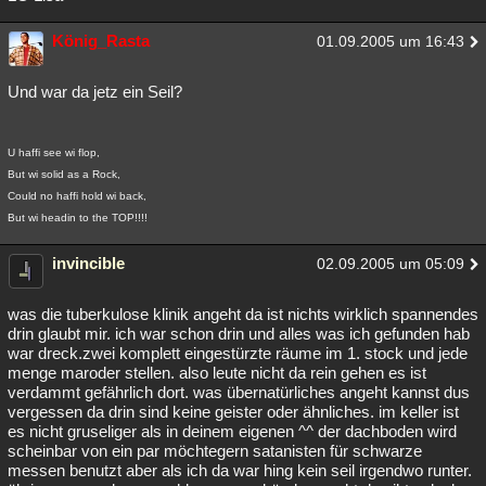
König_Rasta
01.09.2005 um 16:43
Und war da jetz ein Seil?
U haffi see wi flop,
But wi solid as a Rock,
Could no haffi hold wi back,
But wi headin to the TOP!!!!
invincible
02.09.2005 um 05:09
was die tuberkulose klinik angeht da ist nichts wirklich spannendes
drin glaubt mir. ich war schon drin und alles was ich gefunden hab
war dreck.zwei komplett eingestürzte räume im 1. stock und jede
menge maroder stellen. also leute nicht da rein gehen es ist
verdammt gefährlich dort. was übernatürliches angeht kannst dus
vergessen da drin sind keine geister oder ähnliches. im keller ist
es nicht gruseliger als in deinem eigenen ^^ der dachboden wird
scheinbar von ein par möchtegern satanisten für schwarze
messen benutzt aber als ich da war hing kein seil irgendwo runter.