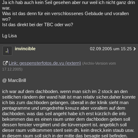
Ja ich hab auch kein Seil gesehen aber nur weil ich nicht ganz drin
war.
Was ist das denn für ein verschlossenes Gebäude und vorallen
wo?
Ist das direkt bei der TBC oder wo?
Lg Lisa
invincible
02.09.2005 um 15:25
Link: gespensterfotos.de.vu (extern)
(Archiv-Version vom
17.12.2005)
@ MarcBrill
ich war auf dem dachboden. wenn man sich im 2 stock an den
seitlichen rändern der wand hält ist man relativ sicher.daher konnte
ich bis zum dachboden gelangen. überall in der klinik sieht man
pentagramme und umgedrehte kreuze aber vorallem auf dem
dachboden. was das seil angeht habe ich erst kürzlich die info
bekommen das es einen raum unter dem dachboden geben soll
dessen fenster vergittert und die türversperrt ist. angeblich soll
dieser raum vollkommen steril sein dh. kein dreck,kein staub usw.
in diesem raum soll sich in der mitte das besagte seil befinden.