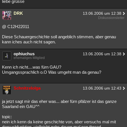
liebe grüsse
DRK
13.06.2006 um 12:38
Diskussionsleiter
@ C12H22011
Diese Schauergeschichte soll angeblich stimmen, aber genau
kann iches auch nicht sagen.
ophiuchus
13.06.2006 um 12:38
ehemaliges Mitglied
Kenn ich nicht....was fürn GAU?
Umgangssprachlich o.O Was umgeht man da genau?
Schnitzelolga
13.06.2006 um 12:43
ja jetzt sagt mir das eher was... aber fürn pfälzer ist das ganze
Saarland ein GAU^^
topic:
nein ich kenn da keine geschichte von, aber versuchs mal mit
dersuchfunktion, vielleicht gabs davon mal nen thread...