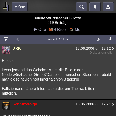
Orte
Bereiche
Niederwürzbacher Grotte
219 Beiträge
Echtzeit
Diskussionen
Blogs
Videos
Statistiken
Orte
4 Bilder
Mehr
Chat
Wiki
Neuigkeiten
Seite
1
/ 11
meine Rubriken
DRK
13.06.2006 um 12:12
Menschen
Wissenschaft
Politik
Mystery
Kriminalfälle
Diskussionsleiter
Spiritualität
Verschwörungen
Technologie
Ufologie
Hi leute,
kennt jemand das Geheimnis um die Eule in der
Natur
Umfragen
Unterhaltung
Niederwürzbacher Grotte?Da sollen menschen Steerben, sobald
weitere Rubriken
man diese heulen hört innerhalb von 3 tagen!!!
Philosophie
Träume
Orte
Esoterik
Literatur
Falls jemand nähere Infos hat zu diesem Thema, bitte mir
mitteilen.
Astronomie
Helpdesk
Gruppen
Gaming
Filme
Schnitzelolga
13.06.2006 um 12:21
Musik
Clash
Verbesserungen
Allmystery
English
Übersichten