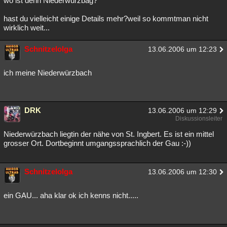
wo ist denn Niederwürzbag?
Besucht
Teilgenommen
Alle
Neue
Geschlossen
hast du vielleicht einige Details mehr?weil so kommtman nicht
wirklich weit...
Lesenswert
Schlüsselwörter
Schnitzelolga
13.06.2006 um 12:23
ich meine Niederwürzbach
DRK
13.06.2006 um 12:29
Diskussionsleiter
Niederwürzbach liegtin der nähe von St. Ingbert. Es ist ein mittel
grosser Ort. Dortbeginnt umgangssprachlich der Gau :-))
Schnitzelolga
13.06.2006 um 12:30
ein GAU... aha klar ok ich kenns nicht.....