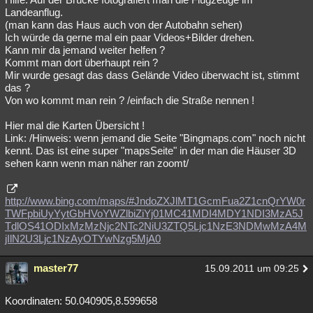
Landeanflug.
(man kann das Haus auch von der Autobahn sehen)
Ich würde da gerne mal ein paar Videos+Bilder drehen.
Kann mir da jemand weiter helfen ?
Kommt man dort überhaupt rein ?
Mir wurde gesagt das dass Gelände Video überwacht ist, stimmt
das ?
Von wo kommt man rein ? /einfach die Straße nennen !
Hier mal die Karten Übersicht !
Link: /Hinweis: wenn jemand die Seite "Bingmaps.com" noch nicht
kennt. Das ist eine super "mapsSeite" in der man die Häuser 3D
sehen kann wenn man näher ran zoomt/
http://www.bing.com/maps/#JndoZXJlMT1GcmFua2Z1cnQrYW0r
TWFpbiUyYytGbHVoYWZlbiZiYj01MC41MDI4MDY1NDI3MzA5J
TdlOS41ODIxMzMzNjc2NTc2NiU3ZTQ5Ljc1NzE3NDMwMzA4M
jIlN2U3Ljc1NzAyOTYwNzg5MjA0
master77
15.09.2011 um 09:25
Koordinaten: 50.040905,8.599658