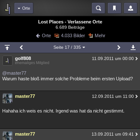
Orte
Bereiche
Lost Places - Verlassene Orte
6.689 Beiträge
Echtzeit
Diskussionen
Blogs
Videos
Statistiken
Orte
4.033 Bilder
Mehr
Chat
Wiki
Neuigkeiten
Seite
17
/ 335
meine Rubriken
golf808
11.09.2011 um 00:00
Menschen
Wissenschaft
Politik
Mystery
Kriminalfälle
ehemaliges Mitglied
Spiritualität
Verschwörungen
Technologie
Ufologie
@master77
Warum haste bloß immer solche Probleme beim ersten Upload?
Natur
Umfragen
Unterhaltung
weitere Rubriken
master77
12.09.2011 um 11:00
Philosophie
Träume
Orte
Esoterik
Literatur
Hahaha ich weis es nicht. Irgend was hat da nicht gestimmt.
Astronomie
Helpdesk
Gruppen
Gaming
Filme
Musik
Clash
Verbesserungen
Allmystery
English
master77
13.09.2011 um 09:41
Übersichten