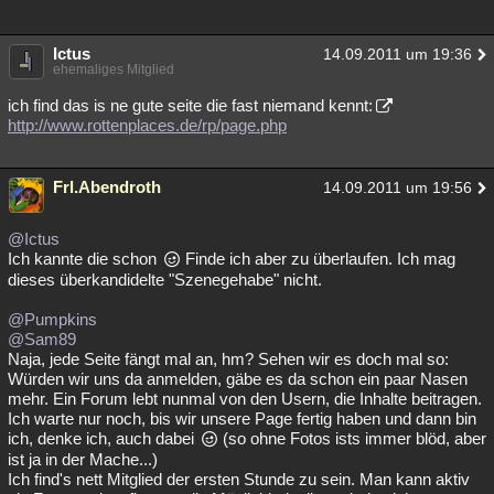
Ictus
14.09.2011 um 19:36
ehemaliges Mitglied
ich find das is ne gute seite die fast niemand kennt:
http://www.rottenplaces.de/rp/page.php
Frl.Abendroth
14.09.2011 um 19:56
@Ictus
Ich kannte die schon
Finde ich aber zu überlaufen. Ich mag
dieses überkandidelte "Szenegehabe" nicht.
@Pumpkins
@Sam89
Naja, jede Seite fängt mal an, hm? Sehen wir es doch mal so:
Würden wir uns da anmelden, gäbe es da schon ein paar Nasen
mehr. Ein Forum lebt nunmal von den Usern, die Inhalte beitragen.
Ich warte nur noch, bis wir unsere Page fertig haben und dann bin
ich, denke ich, auch dabei
(so ohne Fotos ists immer blöd, aber
ist ja in der Mache...)
Ich find's nett Mitglied der ersten Stunde zu sein. Man kann aktiv