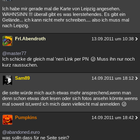
Besucht
Teilgenommen
Alle
Neue
Geschlossen
Ich habe mir gerade mal die Karte von Leipzig angesehen.
WAHNSINN !!! überall gibt es was leerstehendes. Es gibt ein
Lesenswert
Schlüsselwörter
Gelände... ich kann nicht mehr schreiben.... also ich muss mal
nach Leipzig.
Frl.Abendroth
13.09.2011 um 10:38
@master77
Ich schicke dir gleich mal 'nen Link per PN
Muss ihn nur noch
kurz raussuchen.
Sam89
14.09.2011 um 18:12
die seite würde mich auch etwas mehr ansprechend,wenn man
denn schon etwas dort lesen oder sich fotos ansehn könnte.wenns
mal soweit ist,werd ich mich dann vielleicht mal anmelden
Pumpkins
14.09.2011 um 18:42
@abandoned.euro
was solln dass für ne Seite sein?