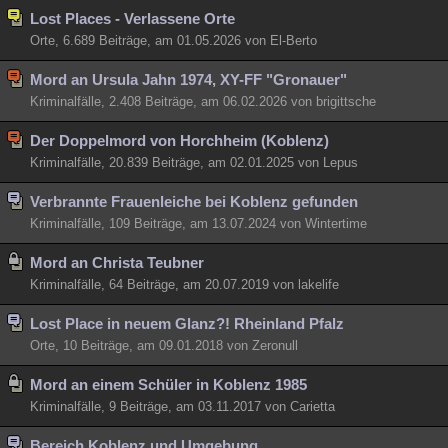
Lost Places - Verlassene Orte
Besucht
Teilgenommen
Alle
Neue
Geschlossen
Orte, 6.689 Beiträge, am 01.05.2026 von El-Berto
Lesenswert
Schlüsselwörter
Mord an Ursula Jahn 1974, XY-FF "Gronauer"
Kriminalfälle, 2.408 Beiträge, am 06.02.2026 von brigittsche
Der Doppelmord von Horchheim (Koblenz)
Kriminalfälle, 20.839 Beiträge, am 02.01.2025 von Lepus
Verbrannte Frauenleiche bei Koblenz gefunden
Kriminalfälle, 109 Beiträge, am 13.07.2024 von Wintertime
Mord an Christa Teubner
Kriminalfälle, 64 Beiträge, am 20.07.2019 von lakelife
Lost Place in neuem Glanz?! Rheinland Pfalz
Orte, 10 Beiträge, am 09.01.2018 von Zeronull
Mord an einem Schüler in Koblenz 1985
Kriminalfälle, 9 Beiträge, am 03.11.2017 von Carietta
Bereich Koblenz und Umgebung