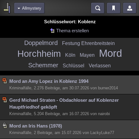
Allmystery
Bereiche
Schlüsselwort: Koblenz
Echtzeit
Diskussionen
Blogs
Videos
Statistiken
Thema erstellen
Chat
Wiki
Neuigkeiten
3
Doppelmord
Festung Ehrenbreitstein
Mord
meine Rubriken
Horchheim
Köln
Mayen
Menschen
Wissenschaft
Politik
Mystery
Kriminalfälle
Schemmer
Schlüssel
Verlassen
Spiritualität
Verschwörungen
Technologie
Ufologie
Mord an Amy Lopez in Koblenz 1994
Natur
Umfragen
Unterhaltung
Kriminalfälle, 2.276 Beiträge, am 30.07.2026 von burner2014
weitere Rubriken
Gerd Michael Straten - Obdachloser auf Koblenzer
Philosophie
Träume
Orte
Esoterik
Literatur
Hauptfriedhof geköpft
Kriminalfälle, 5.204 Beiträge, am 16.07.2026 von nairobi
Astronomie
Helpdesk
Gruppen
Gaming
Filme
Mord an Iris Hans (1978)
Musik
Clash
Verbesserungen
Allmystery
English
Kriminalfälle, 2 Beiträge, am 15.07.2026 von LackyLuke77
Übersichten