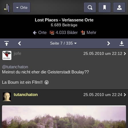
Orte
Bereiche
Lost Places - Verlassene Orte
6.689 Beiträge
Echtzeit
Diskussionen
Blogs
Videos
Statistiken
Orte
4.033 Bilder
Mehr
Chat
Wiki
Neuigkeiten
2
Seite
7
/ 335
meine Rubriken
jofe
25.05.2010 um 22:12
Menschen
Wissenschaft
Politik
Mystery
Kriminalfälle
Spiritualität
Verschwörungen
Technologie
Ufologie
@tutanchaton
Meinst du nicht eher die Geisterstadt Boulay??
Natur
Umfragen
Unterhaltung
La Boum ist ein FIlm!!
weitere Rubriken
tutanchaton
Philosophie
Träume
Orte
Esoterik
Literatur
25.05.2010 um 22:24
Astronomie
Helpdesk
Gruppen
Gaming
Filme
Musik
Clash
Verbesserungen
Allmystery
English
Übersichten