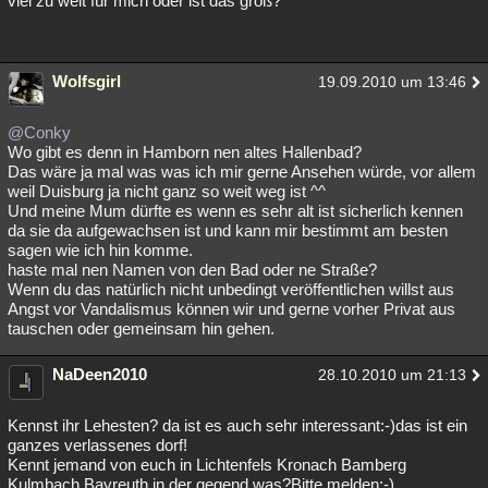
viel zu weit für mich oder ist das groß?
Wolfsgirl
19.09.2010 um 13:46
@Conky
Wo gibt es denn in Hamborn nen altes Hallenbad?
Das wäre ja mal was was ich mir gerne Ansehen würde, vor allem
weil Duisburg ja nicht ganz so weit weg ist ^^
Und meine Mum dürfte es wenn es sehr alt ist sicherlich kennen
da sie da aufgewachsen ist und kann mir bestimmt am besten
sagen wie ich hin komme.
haste mal nen Namen von den Bad oder ne Straße?
Wenn du das natürlich nicht unbedingt veröffentlichen willst aus
Angst vor Vandalismus können wir und gerne vorher Privat aus
tauschen oder gemeinsam hin gehen.
NaDeen2010
28.10.2010 um 21:13
Kennst ihr Lehesten? da ist es auch sehr interessant:-)das ist ein
ganzes verlassenes dorf!
Kennt jemand von euch in Lichtenfels Kronach Bamberg
Kulmbach Bayreuth in der gegend was?Bitte melden:-)