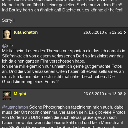
Name La Boum führt bei einer gezielten Suche nur zu dem Film!!
Ind Boulay hört sich ähnlich an!! Dachte nur, es könnte dir helfen!!
Sorry!!
tutanchaton
26.05.2010 um 12:51
@jofe
Mir fiel beim Lesen des Threads nur spontan ein das ich damals in
Südfrankreich von diesem verlassenen Dorf so fasziniert war das
ich da einen ganzen Film verschossen habe.
Ich sehe mir eigentlich nur unheimlich gerne gut gemachte Fotos
an. Und die von verlassenen Orten haben oft etwas seltsames an
sich . Ich kanns aber noch nicht mal näher beschreiben . Die
Grundstimmung eines Fotos ?
Mephi
26.05.2010 um 13:08
@tutanchaton
Solche Photographien faszinieren mich auch, dabei
muss der Ort nochnichteinmal verlassen sein. Es gibt viele Photos
von Dörfern zu DDR zeiten die auch etwas gruseliges an sich
haben, im winter, wenn die bäume kahl sind und kein Mensch auf
der Straße ist kann einem in der Brandenburger Pampa auch