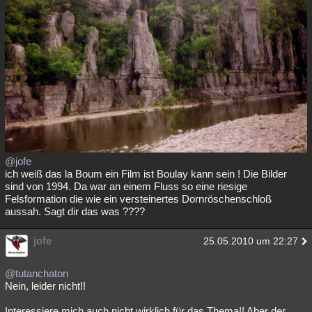
Besucht
Teilgenommen
Alle
Neue
Geschlossen
Lesenswert
Schlüsselwörter
@jofe
ich weiß das la Boum ein Film ist Boulay kann sein ! Die Bilder
sind von 1994. Da war an einem Fluss so eine riesige
Felsformation die wie ein versteinertes Dornröschenschloß
aussah. Sagt dir das was ????
jofe
25.05.2010 um 22:27
@tutanchaton
Nein, leider nicht!!
Interessiere mich auch nicht wirklich für das Thema!! Aber der