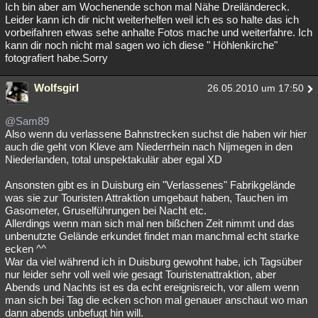
Ich bin aber am Wochenende schon mal Nähe Dreiländereck.
Leider kann ich dir nicht weiterhelfen weil ich es so halte das ich
vorbeifahren etwas sehe anhalte Fotos mache und weiterfahre. Ich
kann dir noch nicht mal sagen wo ich diese " Höhlenkirche"
fotografiert habe.Sorry
Wolfsgirl
26.05.2010 um 17:50
@Sam89
Also wenn du verlassene Bahnstrecken suchst die haben wir hier
auch die geht von Kleve am Niederrhein nach Nijmegen in den
Niederlanden, total unspektakulär aber egal XD
Ansonsten gibt es in Duisburg ein "Verlassenes" Fabrikgelände
was sie zur Touristen Attraktion umgebaut haben, Tauchen im
Gasometer, Gruselführungen bei Nacht etc.
Allerdings wenn man sich mal nen bißchen Zeit nimmt und das
unbenutzte Gelände erkundet findet man manchmal echt starke
ecken ^^
War da viel während ich in Duisburg gewohnt habe, ich Tagsüber
nur leider sehr voll weil wie gesagt Touristenattraktion, aber
Abends und Nachts ist es da echt ereignisreich, vor allem wenn
man sich bei Tag die ecken schon mal genauer anschaut wo man
dann abends unbefugt hin will.