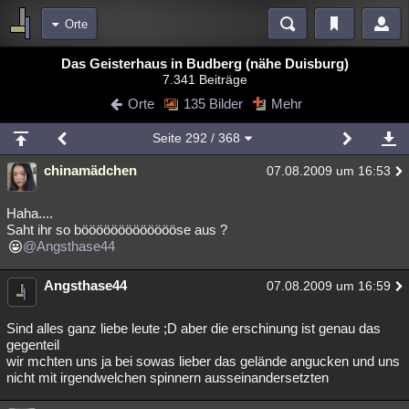
Orte
Bereiche
Das Geisterhaus in Budberg (nähe Duisburg)
7.341 Beiträge
Echtzeit
Diskussionen
Blogs
Videos
Statistiken
Orte
135 Bilder
Mehr
Chat
Wiki
Neuigkeiten
2
Seite
292
/ 368
meine Rubriken
chinamädchen
07.08.2009 um 16:53
Menschen
Wissenschaft
Politik
Mystery
Kriminalfälle
Spiritualität
Verschwörungen
Technologie
Ufologie
Haha....
Saht ihr so böööööööööööööse aus ?
@Angsthase44
Natur
Umfragen
Unterhaltung
weitere Rubriken
Angsthase44
07.08.2009 um 16:59
Philosophie
Träume
Orte
Esoterik
Literatur
Sind alles ganz liebe leute ;D aber die erschinung ist genau das
Astronomie
Helpdesk
Gruppen
Gaming
Filme
gegenteil
wir mchten uns ja bei sowas lieber das gelände angucken und uns
Musik
Clash
Verbesserungen
Allmystery
English
nicht mit irgendwelchen spinnern ausseinandersetzten
Übersichten