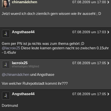
chinamädchen
07.08.2009 um 17:00
Besucht
Teilgenommen
Alle
Neue
Geschlossen
Jetzt wuerd ich doch ziemlich gern wissen wie ihr ausseht ; D
Lesenswert
Schlüsselwörter
Angsthase44
07.08.2009 um 17:03
Gern per PN ist ja nichts was zum thema gehört ;D
@lacroix25
Diese leute kamen gestern nacht so zwischen 0.15uhr
- 0.45uhr
lacroix25
07.08.2009 um 17:05
ehemaliges Mitglied
@chinamädchen
und Angsthase
Von welcher Ruhrpottstadt kommt ihr???
Angsthase44
07.08.2009 um 17:05
Dortmund