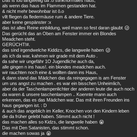
Das is tod langweilig da :o stinknormales haus,
als wenn das haus im Flammen gestanden hat.
& nicht mehr bewohnbar ist ô.o
vllt fliegen da fledermäuse rum & andere Tiere.
aber keine gespänster :x
das ist alles Reine einbildung, weil mann so fest daran glaubt
Das gerücht das an Oben am Fenster immer ein Blondes
Meadchen steht.
GERÜCHT!#.
das sind irgendwelche Kiddizs, die langweile haben
als ich da war, kahmen wir grade mit dem Auto .
da sahe wir ungefähr 1O Jugendliche auch da,
alle gingen n ins haus!. ein blondes meadchen auch.
wir rauchten noch eine & wollten dann ins Haus,
& dann stand das Mädchen das da reingegagen is am Fenster
um uns angst zu machen . es war ein bisschen Unheimlich,
aber da der Taschenlampenlichter der anderen leute die auch noch
da waren & unsere taschenlampen .. Koennte mann auch
erkennen, das es das Mädchen war. Das mit ihren Freunden ins
haus gegangen ist. : D
& auch das angeblich im Keller, Knochen von den Kindern leben
die da früher gelebt haben. Stimmt auch nicht !
das machen alles so Kidzs, die langweile haben
Das mit Den Satanisten, das stimmt schon.
die machen sowas ja