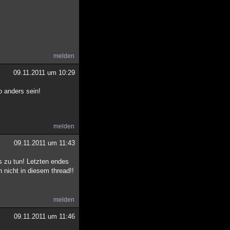
melden
09.11.2011 um 10:29
o anders sein!
melden
09.11.2011 um 11:43
s zu tun! Letzten endes
nicht in diesem thread!!
melden
09.11.2011 um 11:46