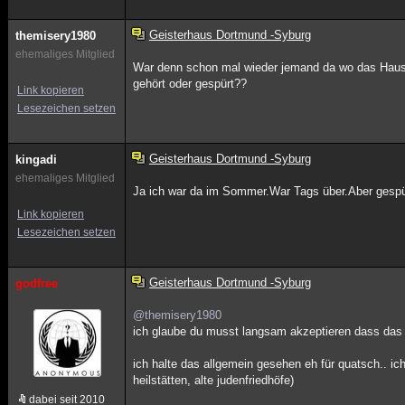
Geisterhaus Dortmund -Syburg
themisery1980
ehemaliges Mitglied
War denn schon mal wieder jemand da wo das Haus
gehört oder gespürt??
Link kopieren
Lesezeichen setzen
Geisterhaus Dortmund -Syburg
kingadi
ehemaliges Mitglied
Ja ich war da im Sommer.War Tags über.Aber gespür
Link kopieren
Lesezeichen setzen
Geisterhaus Dortmund -Syburg
godfree
@themisery1980
ich glaube du musst langsam akzeptieren dass das 
ich halte das allgemein gesehen eh für quatsch.. ic
heilstätten, alte judenfriedhöfe)
dabei seit 2010