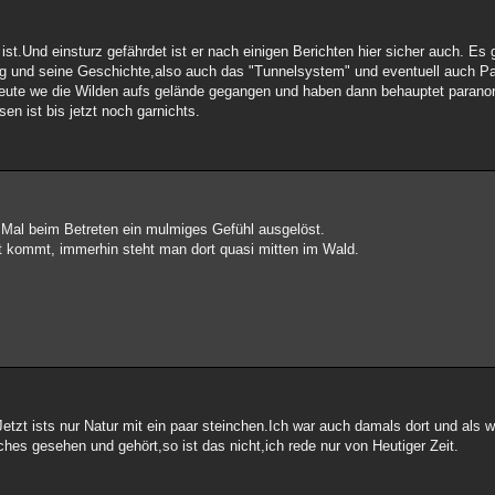
 ist.Und einsturz gefährdet ist er nach einigen Berichten hier sicher auch. Es
rg und seine Geschichte,also auch das "Tunnelsystem" und eventuell auch 
leute we die Wilden aufs gelände gegangen und haben dann behauptet parano
n ist bis jetzt noch garnichts.
 Mal beim Betreten ein mulmiges Gefühl ausgelöst.
 kommt, immerhin steht man dort quasi mitten im Wald.
etzt ists nur Natur mit ein paar steinchen.Ich war auch damals dort und als 
ches gesehen und gehört,so ist das nicht,ich rede nur von Heutiger Zeit.