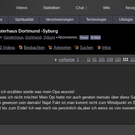
Videos
Statistiken
Chat
Wiki
Neuig
2
le
Spiritualität
Verschwörungen
Technologie
Ufologie
sterhaus Dortmund -Syburg
er:
Geisterhaus
,
Dortmund
,
Syburg
▪ Abonnieren:
Feed
E-Mail
0 Videos
Beobachten
Antworten
Suchen
Infos
vorherige
1
...
11
61
101
109
110
111
11
n ich erzählen würde was mein Opa wusste!
 was ich nicht möchte! Mein Opi hatte mir auch geraten niemals über diese S
 gewesen sein damals! Naja! Fakt ist,man kommt nicht zum Mittelpunkt im B
t bis zum Ende! Ich war noch nie persönlich da,aber ich weiss es von meine