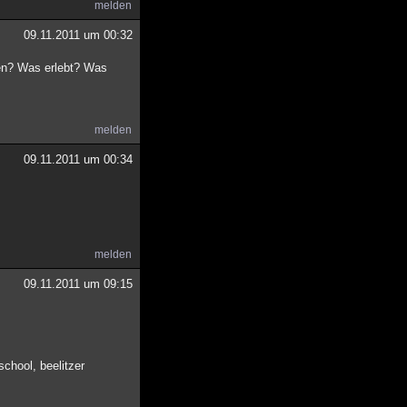
melden
09.11.2011 um 00:32
en? Was erlebt? Was
melden
09.11.2011 um 00:34
melden
09.11.2011 um 09:15
chool, beelitzer