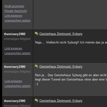
Profil anzeigen
Private Nachricht
Link kopieren
Lesezeichen setzen
Geisterhaus Dortmund -Syburg
themisery1980
ehemaliges Mitglied
Naja.... Vielleicht nicht Syburg!! Ich meinte das 
Link kopieren
Lesezeichen setzen
Geisterhaus Dortmund -Syburg
themisery1980
ehemaliges Mitglied
Nun ja... Das Geisterhaus Syburg gibt es aber nich
liegt dieser Tunnel am Geisterhaus ohne aber eine
Link kopieren
:-)
Lesezeichen setzen
Geisterhaus Dortmund -Syburg
themisery1980
ehemaliges Mitglied