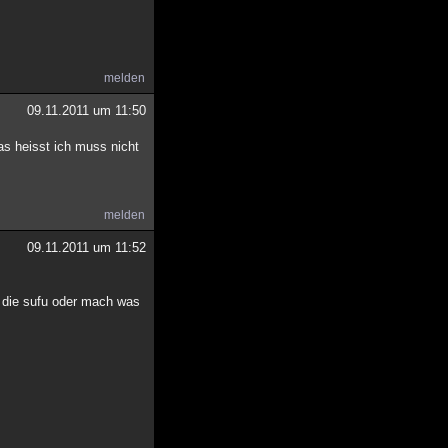
melden
09.11.2011 um 11:50
s heisst ich muss nicht
melden
09.11.2011 um 11:52
z die sufu oder mach was