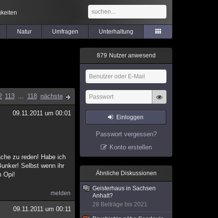
keiten
Natur
Umfragen
Unterhaltung
8
7
9
Nutzer anwesend
2
113
...
118
nächste
09.11.2011 um 00:01
Einloggen
Passwort vergessen?
Konto erstellen
ache zu reden! Habe ich
unker! Selbst wenn ihr
Ähnliche Diskussionen
m Opi!
Geisterhaus in Sachsen
melden
Anhalt?
28 Beiträge bis 2021
09.11.2011 um 00:11