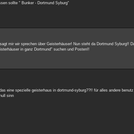
ssen sollte " Bunker - Dortmund Syburg"
gt mir wir sprechen über Geisterhäuser! Nun steht da Dortmund Syburg!! Da
isterhäuser in ganz Dortmund" suchen und Posten!!
as eine spezielle geisterhaus in dortmund-syburg??!! für alles andere benut
null sinn