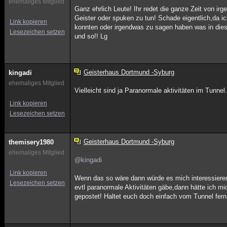
ehemaliges Mitglied
Ganz ehrlich Leute! Ihr redet die ganze Zeit von i
Geister oder spuken zu tun! Schade eigentlich,da ic
Link kopieren
konnten oder irgendwas zu sagen haben was in diese
Lesezeichen setzen
und so!! Lg
Geisterhaus Dortmund -Syburg
kingadi
ehemaliges Mitglied
Vielleicht sind ja Paranormale aktivitäten im Tunn
Link kopieren
Lesezeichen setzen
Geisterhaus Dortmund -Syburg
themisery1980
ehemaliges Mitglied
@kingadi
Link kopieren
Wenn das so wäre dann würde es mich interessieren 
Lesezeichen setzen
evtl paranormale Aktivitäten gäbe,dann hätte ich mi
gepostet! Haltet euch doch einfach vom Tunnel fern