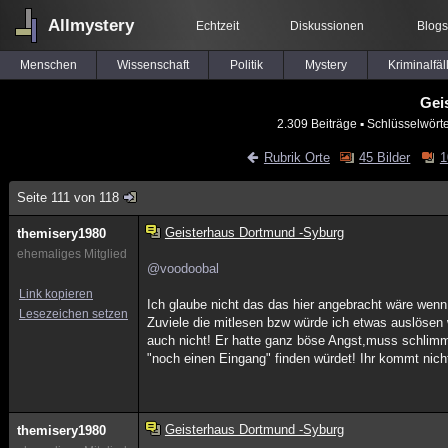
Allmystery
Echtzeit
Diskussionen
Blogs
Menschen
Wissenschaft
Politik
Mystery
Kriminalfäl
Gei
2.309 Beiträge
▪ Schlüsselwört
Rubrik Orte
45 Bilder
1
Seite 111 von 118
Geisterhaus Dortmund -Syburg
themisery1980
ehemaliges Mitglied
@voodoobal
Link kopieren
Ich glaube nicht das das hier angebracht wäre wen
Lesezeichen setzen
Zuviele die mitlesen bzw würde ich etwas auslösen
auch nicht! Er hatte ganz böse Angst,muss schlimm
"noch einen Eingang" finden würdet! Ihr kommt nich
Geisterhaus Dortmund -Syburg
themisery1980