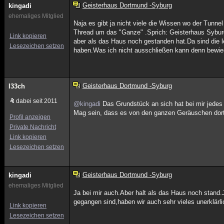
Geisterhaus Dortmund -Syburg
kingadi
ehemaliges Mitglied
Naja es gibt ja nicht viele die Wissen wo der Tunnel
Thread um das "Ganze" .Sprich: Geisterhaus Sybu
Link kopieren
aber als das Haus noch gestanden hat.Da sind die 
Lesezeichen setzen
haben.Was ich nicht ausschließen kann denn bewiese
Geisterhaus Dortmund -Syburg
l33ch
dabei seit 2011
@kingadi
Das Grundstück an sich hat bei mir jedes
Mag sein, dass es von den ganzen Geräuschen dort
Profil anzeigen
Private Nachricht
Link kopieren
Lesezeichen setzen
Geisterhaus Dortmund -Syburg
kingadi
ehemaliges Mitglied
Ja bei mir auch.Aber halt als das Haus noch stand.J
gegangen sind,haben wir auch sehr vieles unerklärli
Link kopieren
Lesezeichen setzen