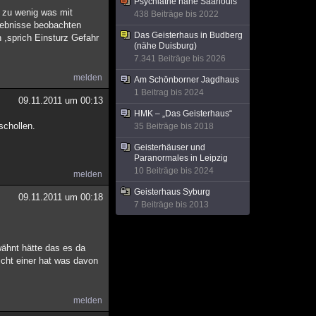
Psychiatrie nähe Saarlouis
h zu wenig was mit
438 Beiträge bis 2022
rlebnisse beobachten
Das Geisterhaus in Budberg
 ,sprich Einsturz Gefahr
(nähe Duisburg)
7.341 Beiträge bis 2026
melden
Am Schönborner Jagdhaus
1 Beitrag bis 2024
09.11.2011 um 00:13
HMK – „Das Geisterhaus“
schollen.
35 Beiträge bis 2018
Geisterhäuser und
Paranormales in Leipzig
10 Beiträge bis 2024
melden
Geisterhaus Syburg
09.11.2011 um 00:18
7 Beiträge bis 2013
wähnt hätte das es da
icht einer hat was davon
melden