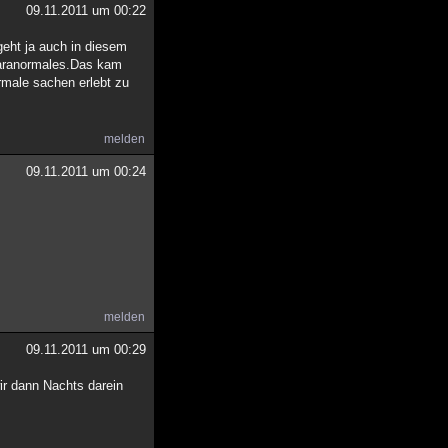
09.11.2011 um 00:22
 geht ja auch in diesem
Paranormales.Das kam
rmale sachen erlebt zu
melden
09.11.2011 um 00:24
melden
09.11.2011 um 00:29
wir dann Nachts darein