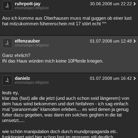
ruhrpott-jay
30.06.2008 um 22:22
ehemaliges Mitglied
Aso ich komme aus Oberhausen muss mal guggen ob einer lust
hat mitzukommen fühererschein mit 17 stört echt ^^
elfenzauber
01.07.2008 um 12:48
ehemaliges Mitglied
Ganz ehrlich?
IN das Haus würden mich keine 10Pferde kriegen.
danielz
01.07.2008 um 16:42
ehemaliges Mitglied
leuts ey,
klar das (fast) alle die jetzt (und auch schon seid längerem) von
dem haus wind bekommen und dort hinfahren - ich sag einfach
mal "paranormale" klamotten erleben.... es wird denen ja genug
futter dazu gegeben, was dann ein solches geghirn in die tat
umsetzt.....
wie schön manipulation doch durch mundpropaganda etc.
funktioniert wird hier schon fast im grossem stil deutlich.....