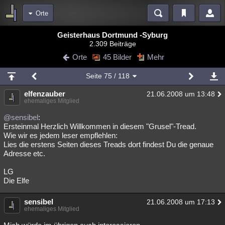
Orte
Bereiche
Geisterhaus Dortmund -Syburg
2.309 Beiträge
Echtzeit
Diskussionen
Blogs
Videos
Statistiken
Orte
45 Bilder
Mehr
Chat
Wiki
Neuigkeiten
2
Seite
75
/ 118
meine Rubriken
elfenzauber
21.06.2008 um 13:48
Menschen
Wissenschaft
Politik
Mystery
Kriminalfälle
ehemaliges Mitglied
Spiritualität
Verschwörungen
Technologie
Ufologie
@sensibel
:
Ersteinmal Herzlich Willkommen in diesem "Grusel"-Tread.
Wie wir es jedem leser empflehlen:
Natur
Umfragen
Unterhaltung
Lies die erstens Seiten dieses Treads dort findest Du die genaue
weitere Rubriken
Adresse etc.
Philosophie
Träume
Orte
Esoterik
Literatur
LG
Die Elfe
Astronomie
Helpdesk
Gruppen
Gaming
Filme
sensibel
21.06.2008 um 17:13
Musik
Clash
Verbesserungen
Allmystery
English
ehemaliges Mitglied
Übersichten