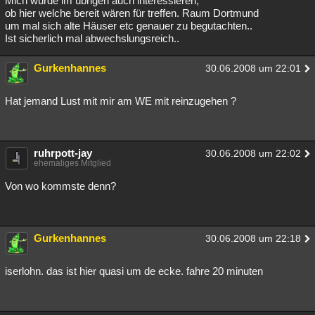
Mich würde im übrigen auch interessieren,
ob hier welche bereit wären für treffen. Raum Dortmund
Besucht
Teilgenommen
Alle
Neue
Geschlossen
um mal sich alte Häuser etc genauer zu begutachten..
Ist sicherlich mal abwechslungsreich..
Lesenswert
Schlüsselwörter
Gurkenhannes
30.06.2008 um 22:01
Hat jemand Lust mit mir am WE mit reinzugehen ?
ruhrpott-jay
30.06.2008 um 22:02
ehemaliges Mitglied
Von wo kommste denn?
Gurkenhannes
30.06.2008 um 22:18
iserlohn. das ist hier quasi um de ecke. fahre 20 minuten