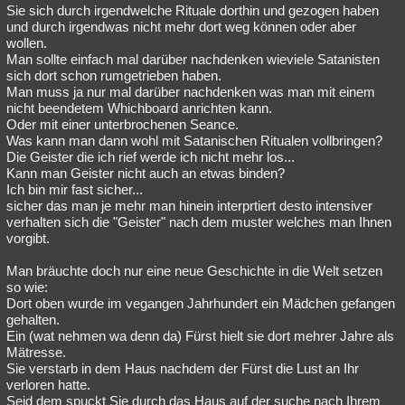
Sie sich durch irgendwelche Rituale dorthin und gezogen haben
und durch irgendwas nicht mehr dort weg können oder aber
wollen.
Man sollte einfach mal darüber nachdenken wieviele Satanisten
sich dort schon rumgetrieben haben.
Man muss ja nur mal darüber nachdenken was man mit einem
nicht beendetem Whichboard anrichten kann.
Oder mit einer unterbrochenen Seance.
Was kann man dann wohl mit Satanischen Ritualen vollbringen?
Die Geister die ich rief werde ich nicht mehr los...
Kann man Geister nicht auch an etwas binden?
Ich bin mir fast sicher...
sicher das man je mehr man hinein interprtiert desto intensiver
verhalten sich die "Geister" nach dem muster welches man Ihnen
vorgibt.
Man bräuchte doch nur eine neue Geschichte in die Welt setzen
so wie:
Dort oben wurde im vegangen Jahrhundert ein Mädchen gefangen
gehalten.
Ein (wat nehmen wa denn da) Fürst hielt sie dort mehrer Jahre als
Mätresse.
Sie verstarb in dem Haus nachdem der Fürst die Lust an Ihr
verloren hatte.
Seid dem spuckt Sie durch das Haus auf der suche nach Ihrem