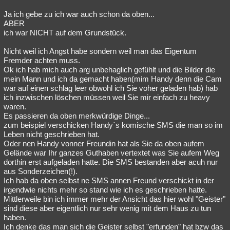
Ja ich gebe zu ich war auch schon da oben...
ABER
ich war NICHT auf dem Grundstück.
Nicht weil ich Angst habe sondern weil man das Eigentum
Fremder achten muss.
Ok ich hab mich auch arg unbehaglich gefühlt und die Bilder die
mein Mann und ich da gemacht haben(mim Handy denn die Cam
war auf einen schlag leer obwohl ich Sie voher geladen hab) hab
ich inzwischen löschen müssen weil Sie mir einfach zu heavy
waren.
Es passieren da oben merkwürdige Dinge...
zum beispiel verschicken Handy´s komische SMS die man so im
Leben nicht geschrieben hat.
Oder nen Handy vonner Freundin hat als Sie da oben aufem
Gelände war Ihr ganzes Guthaben vertextet was Sie aufem Weg
dorthin erst aufgeladen hatte. Die SMS bestanden aber acuh nur
aus Sonderzeichen(!).
Ich hab da oben selbst ne SMS annen Freund verschickt in der
irgendwie nichts mehr so stand wie ich es geschrieben hatte.
Mittlerweile bin ich immer mehr der Ansicht das hier wohl "Geister"
sind diese aber eigentlich nur sehr wenig mit dem Haus zu tun
haben.
Ich denke das man sich die Geister selbst "erfunden" hat bzw das