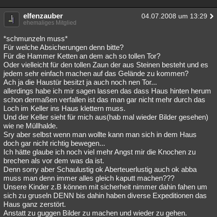
elfenzauber
04.07.2008 um 13:29
ehemaliges Mitglied
*schmunzeln muss*
Für welche Absicherungen denn bitte?
Für die Hammer Ketten an dem ach so tollen Tor?
Oder vielleicht für den tollen Zaun der aus Steinen besteht und es
jedem sehr einfach machen auf das Gelände zu kommen?
Ach ja die Haustür besitzt ja auch noch nen Tor...
allerdings habe ich mir sagen lassen das dass Haus hinten herum
schon dermaßen verfallen ist das man gar nicht mehr durch das
Loch im Keller ins Haus klettern muss.
Und der Keller sieht für mich aus(hab mal wieder Bilder gesehen)
wie ne Müllhalde.
Sry aber selbst wenn man wollte kann man sich in dem Haus
doch gar nicht richtig bewegen...
Ich hätte glaube ich noch viel mehr Angst mir die Knochen zu
brechen als vor dem was da ist.
Denn sorry aber Schaulustig ok Aberteuerlustig auch ok abba
muss man denn immer alles gleich kaputt machen???
Unsere Kinder z.B können mit sicherheit nimmer dahin fahen um
sich zu gruseln DENN bis dahin haben diverse Expeditionen das
Haus ganz zerstört.
Anstatt zu guggen Bilder zu machen und wieder zu gehen.