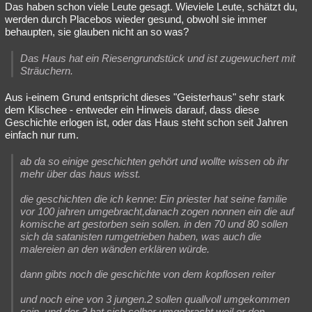
Das haben schon viele Leute gesagt. Wieviele Leute, schätzt du,
werden durch Placebos wieder gesund, obwohl sie immer
behaupten, sie glauben nicht an so was?
Das Haus hat ein Riesengrundstück und ist zugewuchert mit
Sträuchern.
Aus i-einem Grund entspricht dieses "Geisterhaus" sehr stark
dem Klischee - entweder ein Hinweis darauf, dass diese
Geschichte erlogen ist, oder das Haus steht schon seit Jahren
einfach nur rum.
ab da so einige geschichten gehört und wollte wissen ob ihr
mehr über das haus wisst.
die geschichten die ich kenne: Ein priester hat seine familie
vor 100 jahren umgebracht,danach zogen nonnen ein die auf
komische art gestorben sein sollen. in den 70 und 80 sollen
sich da satanisten rumgetrieben haben, was auch die
malereien an den wänden erklären würde.
dann gibts noch die geschichte von dem kopflosen reiter
und noch eine von 3 jungen.2 sollen quallvoll umgekommen
sein, und der 3 hat sich selber umgebracht weil er den