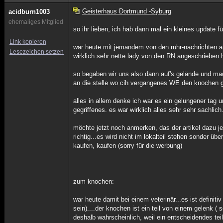
Geisterhaus Dortmund -Syburg
acidburn1003
ehemaliges Mitglied
so ihr lieben, ich hab dann mal ein kleines update f
Link kopieren
war heute mit jemandem von den ruhr-nachrichten a
Lesezeichen setzen
wirklich sehr nette lady von den RN angeschrieben ha
so begaben wir uns also dann auf's gelände und mach
an die stelle wo cih vergangenes WE den knochen
alles in allem denke ich war es ein gelungener tag 
gegriffenes. es war wirklich alles sehr sehr sachlich
möchte jetzt noch anmerken, das der artikel dazu jet
richtig...es wird nicht im lokalteil stehen sonder übe
kaufen, kaufen (sorry für die werbung)
zum knochen:
war heute damit bei einem veterinär...es ist definit
sein)....der knochen ist ein teil von einem gelenk ( s
deshalb wahrscheinlich, weil ein entscheidendes tei