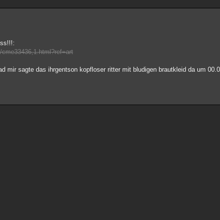
ss!!!:
en/cme33436,1.html?ref=art
ad mir sagte das ihrgentson kopfloser ritter mit bludigen brautkleid da um 00