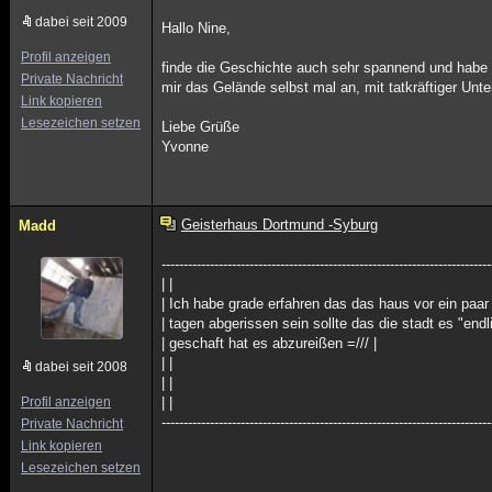
dabei seit 2009
Hallo Nine,
Profil anzeigen
finde die Geschichte auch sehr spannend und habe
Private Nachricht
mir das Gelände selbst mal an, mit tatkräftiger Unt
Link kopieren
Lesezeichen setzen
Liebe Grüße
Yvonne
Geisterhaus Dortmund -Syburg
Madd
---------------------------------------------------------------------------
| |
| Ich habe grade erfahren das das haus vor ein paar 
| tagen abgerissen sein sollte das die stadt es "endli
| geschaft hat es abzureißen =/// |
| |
dabei seit 2008
| |
Profil anzeigen
| |
---------------------------------------------------------------------------
Private Nachricht
Link kopieren
Lesezeichen setzen