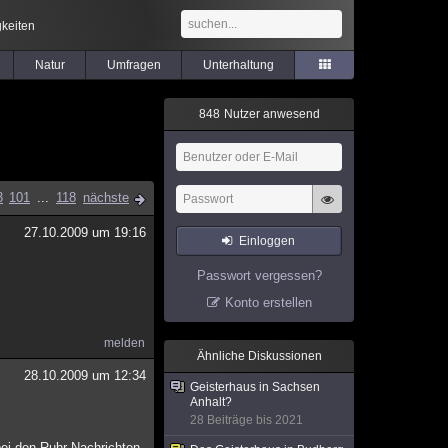
keiten
Natur
Umfragen
Unterhaltung
8
4
8
Nutzer anwesend
3
101
...
118
nächste
27.10.2009 um 19:16
Einloggen
Passwort vergessen?
Konto erstellen
melden
Ähnliche Diskussionen
28.10.2009 um 12:34
Geisterhaus in Sachsen
Anhalt?
28 Beiträge bis 2021
bei den Ruhr Nachrichten