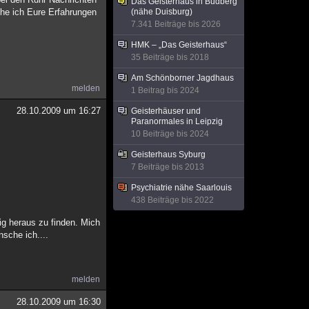
Das Geisterhaus in Budberg
he ich Eure Erfahrungen
(nähe Duisburg)
7.341 Beiträge bis 2026
HMK – „Das Geisterhaus“
35 Beiträge bis 2018
Am Schönborner Jagdhaus
melden
1 Beitrag bis 2024
28.10.2009 um 16:27
Geisterhäuser und
Paranormales in Leipzig
10 Beiträge bis 2024
Geisterhaus Syburg
7 Beiträge bis 2013
Psychiatrie nähe Saarlouis
438 Beiträge bis 2022
ig heraus zu finden. Mich
nsche ich....
melden
28.10.2009 um 16:30