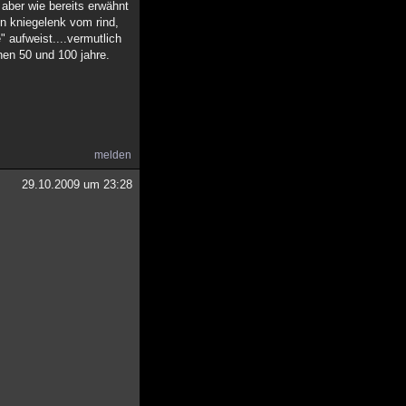
 aber wie bereits erwähnt
ein kniegelenk vom rind,
 aufweist....vermutlich
hen 50 und 100 jahre.
melden
29.10.2009 um 23:28