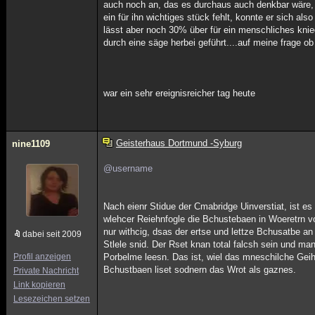
auch noch an, das es durchaus auch denkbar wäre, da
ein für ihn wichtiges stück fehlt, konnte er sich al
lässt aber noch 30% über für ein menschliches knie
durch eine säge herbei geführt....auf meine frage o
war ein sehr ereignisreicher tag heute
Geisterhaus Dortmund -Syburg
nine1109
@username
Nach eienr Stidue der Cmabridge Uinverstiat, ist es 
wlehcer Reiehnfogle die Bchustebaen in Woeretrn 
nur withcig, dsas der ertse und lettze Bchusatbe an 
dabei seit 2009
Stlele snid. Der Rset knan total falcsh sein und m
Profil anzeigen
Porbelme leesn. Das ist, wiel das mneschilche Geih
Bchustbaen liset sodnern das Wrot als gaznes.
Private Nachricht
Link kopieren
Lesezeichen setzen