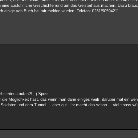
 eine ausführliche Geschichte rund um das Geisterhaus machen. Dazu brauc
ch einige von Euch bei mir melden würden. Telefon: 0231/90594211.
hrichten kaufen?! ;-) Spass...
hr die Möglichkeit hast, das wenn man dann einiges weiß, darüber mal ein wen
 Soldaten und dem Tunnel.... aber gut...ihr macht das schon.... viel spass wü