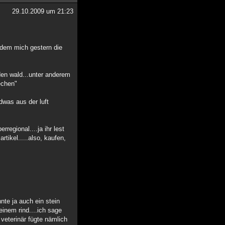
29.10.2009 um 21:23
hdem mich gestern die
den wald...unter anderem
echen"
dwas aus der luft
regional....ja ihr lest
artikel.....also, kaufen,
nte ja auch ein stein
 einem rind....ich sage
veterinär fügte nämlich