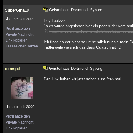
Geisterhaus Dortmund -Syburg
SuperGina10
dabei seit 2009
Hey Leutzzz....
Ja es wurde abgerissen hier ein paar bilder vom abri
Profil anzeigen
http://www.ruhrnachrichten.de/bilder/fotostreck
Private Nachricht
Link kopieren
Ich finde es gar nicht so umheimlich nur als mein D
Lesezeichen setzen
mittlerweile weis ich das dass Quatsch ist ;D
Geisterhaus Dortmund -Syburg
doangel
Den Link haben wir jetzt schon zum 3ten mal........
dabei seit 2009
Profil anzeigen
Private Nachricht
Link kopieren