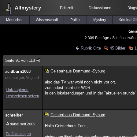
Allmystery
Echtzeit
Diskussionen
Blogs
Menschen
Wissenschaft
Politik
Mystery
Kriminalfäl
Gei
2.309 Beiträge
▪ Schlüsselwört
Rubrik Orte
45 Bilder
1
Seite 91 von 118
Geisterhaus Dortmund -Syburg
acidburn1003
ehemaliges Mitglied
also das TV war wohl noch nicht vor ort.
zumindest nicht der WDR.
Link kopieren
in den lokalsendungen und in der "aktuellen stunde"
Lesezeichen setzen
Geisterhaus Dortmund -Syburg
schreiber
dabei seit 2009
Hallo Geisterhaus-Fans,
Profil anzeigen
einige von Euch habe ich schon persönlich angeschr