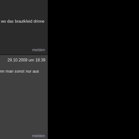
 wo das brautkleid drinne
melden
29.10.2009 um 18:39
kenn man sonst nur aus
melden