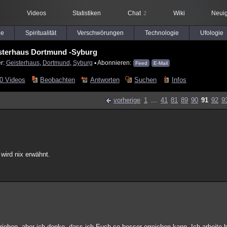
Videos
Statistiken
Chat
Wiki
Neuig
2
le
Spiritualität
Verschwörungen
Technologie
Ufologie
sterhaus Dortmund -Syburg
er:
Geisterhaus
,
Dortmund
,
Syburg
▪ Abonnieren:
Feed
E-Mail
0 Videos
Beobachten
Antworten
Suchen
Infos
vorherige
1
...
41
81
89
90
91
92
9
 wird nix erwähnt.
ieben, aber ich denke, dass ich Euch so besser erreichen kann. Ich arbeite 