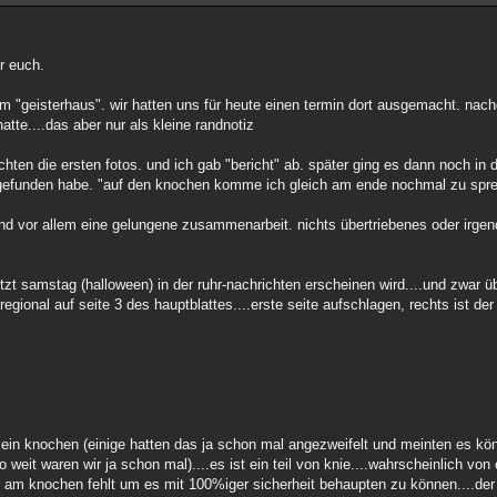
ür euch.
m "geisterhaus". wir hatten uns für heute einen termin dort ausgemacht. nac
tte....das aber nur als kleine randnotiz
ten die ersten fotos. und ich gab "bericht" ab. später ging es dann noch in 
 gefunden habe. "auf den knochen komme ich gleich am ende nochmal zu spr
und vor allem eine gelungene zusammenarbeit. nichts übertriebenes oder irgen
.
zt samstag (halloween) in der ruhr-nachrichten erscheinen wird....und zwar über
rregional auf seite 3 des hauptblattes....erste seite aufschlagen, rechts ist der 
iv ein knochen (einige hatten das ja schon mal angezweifelt und meinten es kön
o weit waren wir ja schon mal)....es ist ein teil von knie....wahrscheinlich von
l am knochen fehlt um es mit 100%iger sicherheit behaupten zu können....der 