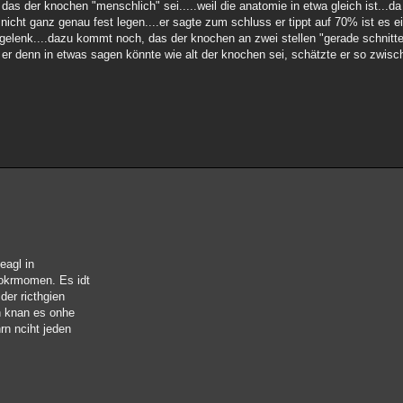
s der knochen "menschlich" sei.....weil die anatomie in etwa gleich ist...da
so nicht ganz genau fest legen....er sagte zum schluss er tippt auf 70% ist es 
gelenk....dazu kommt noch, das der knochen an zwei stellen "gerade schnitte"
b er denn in etwas sagen könnte wie alt der knochen sei, schätzte er so zwisc
eagl in
vokrmomen. Es idt
der ricthgien
an knan es onhe
rn nciht jeden