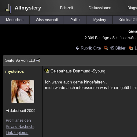
Allmystery
Echtzeit
Diskussionen
Blogs
Menschen
Wissenschaft
Politik
Mystery
Kriminalfäl
Gei
2.309 Beiträge
▪ Schlüsselwört
Rubrik Orte
45 Bilder
1
Seite 95 von 118
Geisterhaus Dortmund -Syburg
mysteriös
Ich währe auch gerne hingefahren .
mich würde auch interessieren was für ein gefühl m
dabei seit 2009
Profil anzeigen
Private Nachricht
Link kopieren