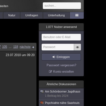
keiten
Natur
Umfragen
Unterhaltung
1
.
0
7
7
Nutzer anwesend
7
105
...
118
nächste
23.07.2010 um 09:20
Einloggen
Passwort vergessen?
Konto erstellen
Ähnliche Diskussionen
Am Schönborner Jagdhaus
1 Beitrag bis 2024
Psychiatrie nähe Saarlouis