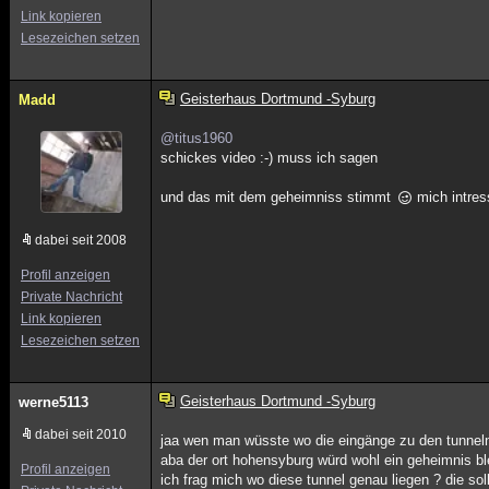
Link kopieren
Lesezeichen setzen
Geisterhaus Dortmund -Syburg
Madd
@titus1960
schickes video :-) muss ich sagen
und das mit dem geheimniss stimmt
mich intres
dabei seit 2008
Profil anzeigen
Private Nachricht
Link kopieren
Lesezeichen setzen
Geisterhaus Dortmund -Syburg
werne5113
dabei seit 2010
jaa wen man wüsste wo die eingänge zu den tunnel
aba der ort hohensyburg würd wohl ein geheimnis bl
Profil anzeigen
ich frag mich wo diese tunnel genau liegen ? die sol