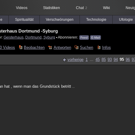
Videos
Statistiken
Chat
Wiki
Neuig
2
le
Spiritualität
Verschwörungen
Technologie
Ufologie
sterhaus Dortmund -Syburg
er:
Geisterhaus
,
Dortmund
,
Syburg
▪ Abonnieren:
Feed
E-Mail
0 Videos
Beobachten
Antworten
Suchen
Infos
vorherige
1
...
45
85
93
94
95
96
9
an hat , wenn man das Grundstück betritt ..