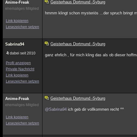
Geisterhaus Dortmund -Syburg
Anime-Freak
ehemaliges Mitglied
hmmm klingt schon mysteriös ...der spruch bringt
Link kopieren
Lesezeichen setzen
Geisterhaus Dortmund -Syburg
Sabrina94
dabei seit 2010
ganz ehrlich , für mich kling das als ob dieser hof
Profil anzeigen
Private Nachricht
Link kopieren
Lesezeichen setzen
Geisterhaus Dortmund -Syburg
Anime-Freak
ehemaliges Mitglied
@Sabrina94
ich geb dir vollkommen recht ^^
Link kopieren
Lesezeichen setzen