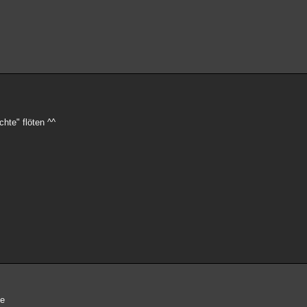
hte" flöten ^^
te