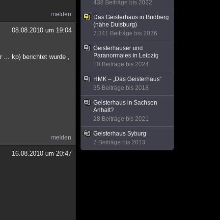
438 Beiträge bis 2022
melden
Das Geisterhaus in Budberg
(nähe Duisburg)
08.08.2010 um 19:04
7.341 Beiträge bis 2026
Geisterhäuser und
Paranormales in Leipzig
 ... kp) berichtet wurde ,
10 Beiträge bis 2024
HMK – „Das Geisterhaus“
35 Beiträge bis 2018
Geisterhaus in Sachsen
Anhalt?
28 Beiträge bis 2021
Geisterhaus Syburg
melden
7 Beiträge bis 2013
16.08.2010 um 20:47