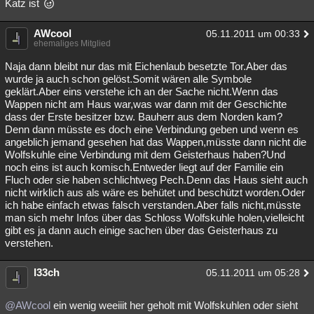
Katz ist
AWcool
05.11.2011 um 00:33
ehemaliges Mitglied
Naja dann bleibt nur das mit Eichenlaub besetzte Tor.Aber das
wurde ja auch schon gelöst.Somit wären alle Symbole
geklärt.Aber eins verstehe ich an der Sache nicht.Wenn das
Wappen nicht am Haus war,was war dann mit der Geschichte
dass der Erste besitzer bzw. Bauherr aus dem Norden kam?
Denn dann müsste es doch eine Verbindung geben und wenn es
angeblich jemand gesehen hat das Wappen,müsste dann nicht die
Wolfskuhle eine Verbindung mit dem Geisterhaus haben?Und
noch eins ist auch komisch.Entweder liegt auf der Familie ein
Fluch oder sie haben schlichtweg Pech.Denn das Haus sieht auch
nicht wirklich aus als wäre es behütet und beschützt worden.Oder
ich habe einfach etwas falsch verstanden.Aber falls nicht,müsste
man sich mehr Infos über das Schloss Wolfskuhle holen,vielleicht
gibt es ja dann auch einige sachen über das Geisterhaus zu
verstehen.
l33ch
05.11.2011 um 05:28
@AWcool
ein wenig weeiiit her geholt mit Wolfskuhlen oder sieht