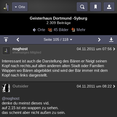
Orte
Bereiche
Geisterhaus Dortmund -Syburg
2.309 Beiträge
Echtzeit
Diskussionen
Blogs
Videos
Statistiken
Orte
45 Bilder
Mehr
Chat
Wiki
Neuigkeiten
Seite
105
/ 118
meine Rubriken
noghost
04.11.2011 um 07:56
Menschen
Wissenschaft
Politik
Mystery
Kriminalfälle
ehemaliges Mitglied
Spiritualität
Verschwörungen
Technologie
Ufologie
Interessant ist auch die Darstellung des Bären er Neigt seinen
Kopf nach rechts,auf allen anderen alten Stadt oder Familien
Wappen wo Bären abgebildet sind wird der Bär immer mit dem
Natur
Umfragen
Unterhaltung
Kopf nach links dargestellt.
weitere Rubriken
Outsider
Philosophie
Träume
Orte
Esoterik
04.11.2011 um 08:22
Literatur
Astronomie
Helpdesk
Gruppen
Gaming
Filme
@noghost
denke du meinst dieses vid.
Musik
Clash
Verbesserungen
Allmystery
English
auf 2.15 ist ein wappen zu sehen.
das scheint aber nicht außen zu sein.
Übersichten