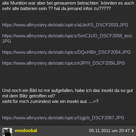
alte Munition war aber bei genauerem betrachten ´könnten es auch
sehr alte batterien sein ?? hat da jemand infos zu?????
https://www.allmystery.de/static/upics/aLbnXS_DSCF2033.JPG
https://www.allmystery.de/static/upics/SmC1UO_DSCF2058_test.
JPG
https://www.allmystery.de/static/upics/DQvHBh_DSCF2054.JPG
https://www.allmystery.de/static/upics/n3PlYi_DSCF2056.JPG
Und noch ein Bild ist mir aufgefallen, habe ich das insekt da so gut
mit dem Blitz getroffen xd?
sieht für mich zumindest wie ein insekt aus ....=?
https://www.allmystery.de/static/upics/I1gjzb_DSCF2067.JPG
voodoobal
05.11.2011 um 20:47