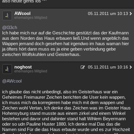
also heute gehts los ^^
AWcool
05.11.2011 um 10:13
ehemaliges Mitglied
@l33ch
Ich habe mich nur auf die Geschichte gestützt das der Kaufmann
aus dem Norden das Haus erbauen ließ.Und wenn angeblich das
Wappen jemand doch gesehen hat irgendwo im haus waman hier
ja öfters hört dann muss es ja eine geben verbindung gebe
zwischen Wolfskuhlen und Geisterhaus.
noghost
05.11.2011 um 10:16
ehemaliges Mitglied
@AWcool
ich glaube das nicht unbedingt, also im Geisterhaus war ein
Geheimes Freimaurer Zeichen berichten die User kein wappen,
ich muss mich da korregieren habe mich mit dem wappen und
Zeichen wohl Vertan, Ich denke das Zeichen was im Geister Haus
Hohensyburg stand musste aus einem zirkel und einem Winkel
bestehen und davor und dahinter stand halt Wihlem Beyermann
oder so udn Pauline Huster 1880. Ich denke mal Das das die
Namen sind Für die das Haus erbaute wurde und es zur Hochzeit