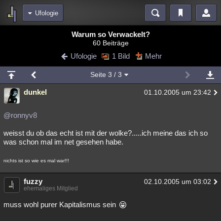
Ufologie
Bereiche
Warum so Verwackelt?
60 Beiträge
Echtzeit
Diskussionen
Blogs
Videos
Statistiken
Ufologie
1 Bild
Mehr
Chat
Wiki
Neuigkeiten
3
Seite
3
/ 3
meine Rubriken
dunkel
01.10.2005 um 23:42
Menschen
Wissenschaft
Politik
Mystery
Kriminalfälle
Spiritualität
Verschwörungen
Technologie
Ufologie
@ronnyv8
weisst du ob das echt ist mit der wolke?.....ich meine das ich so
Natur
Umfragen
Unterhaltung
was schon mal im net gesehen habe.
weitere Rubriken
nichts ist so wie es mal war!!!
Philosophie
Träume
Orte
Esoterik
Literatur
fuzzy
02.10.2005 um 03:02
Astronomie
Helpdesk
Gruppen
Gaming
Filme
ehemaliges Mitglied
Musik
Clash
Verbesserungen
Allmystery
English
muss wohl purer Kapitalismus sein
Übersichten