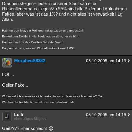
Drachen steigen-- jeder in unserer Stadt sah eine
Riesenfledermaus fliegen!Zu 99% sind alle Bilder und Aufnahmen
Fakes, aber was ist das 1%? und nicht alles ist verwackelt ! Lg
Atlan.
Hab nur den Mut, die Meinung frei zu sagen und ungestört!
Es wird den Zweifel in die Seele tragen dem, der es hört.
Und vor der Luft des Zweifels flieht der Wahn.
Du glaubst nicht, was ein Wort oft wirken kann! J.W.G.
MorpheuS8382
05.10.2005 um 14:13
LOL...
Geiler Fake...
Woher soll ich wissen was ich denke, bevor ich lese was ich schreibe? Oo
Wer Rechtschreibfehler findet, darf sie behalten... =P
Lolli
05.10.2005 um 14:19
ehemaliges Mitglied
Geil???? Eher schlecht