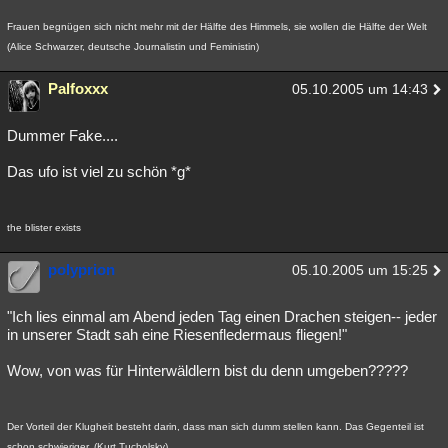
Frauen begnügen sich nicht mehr mit der Hälfte des Himmels, sie wollen die Hälfte der Welt
(Alice Schwarzer, deutsche Journalistin und Feministin)
Palfoxxx
05.10.2005 um 14:43
Dummer Fake....
Das ufo ist viel zu schön *g*
the blister exists
polyprion
05.10.2005 um 15:25
"Ich lies einmal am Abend jeden Tag einen Drachen steigen-- jeder
in unserer Stadt sah eine Riesenfledermaus fliegen!"
Wow, von was für Hinterwäldlern bist du denn umgeben?????
Der Vorteil der Klugheit besteht darin, dass man sich dumm stellen kann. Das Gegenteil ist
schon schwieriger. (Kurt Tucholsky)