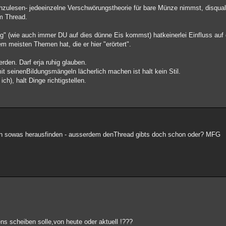
hzulesen- jedeeinzelne Verschwörungstheorie für bare Münze nimmst, disqualif
m Thread.
" (wie auch immer DU auf dies dünne Eis kommst) hatkeinerlei Einfluss auf 
 meisten Themen hat, die er hier "erörtert".
rden. Darf erja ruhig glauben.
t seinenBildungsmängeln lächerlich machen ist halt kein Stil.
ch), halt Dinge richtigstellen.
kann sowas herausfinden - ausserdem denThread gibts doch schon oder? MFG
ens scheiben solle,von heute oder aktuell !???