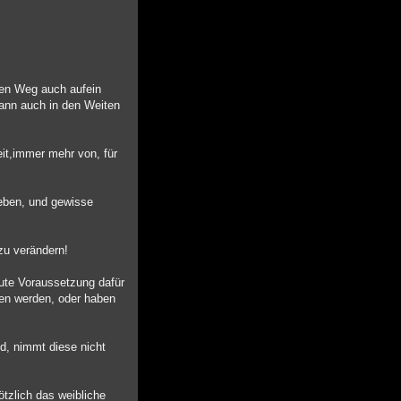
ren Weg auch aufein
dann auch in den Weiten
it,immer mehr von, für
Leben, und gewisse
zu verändern!
ute Voraussetzung dafür
en werden, oder haben
d, nimmt diese nicht
ötzlich das weibliche