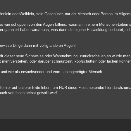
ännlein oderWeiblein, sein Gegenüber, nur als Mensch oder Person im Allgem
des wie schuppen von den Augen fallens, wasman in einem Menschen-Leben se
 garaniert haben wird/muss, was dann die eigene Entwicklung bedeutet, ode
gewisse Dinge dann mit völlig anderen Augen!
mit dieser neue Sichtweise oder Wahrnehmung, zurückschauen,so würde man 
mehrverstehen, oder darüber schmunzeln, kopfschütteln oder lachen könne
r, und wie als erwachsender und vom Lebengeprägter Mensch.
,die hier auf unserer Erde leben, um NUR diese Fleischesprobe hier durchzuma
auch von ihnen selbst gewollt war!