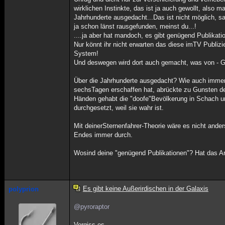
wirklichen Instinkte, das ist ja auch gewollt, also m
Jahrhunderte ausgedacht...Das ist nicht möglich, 
ja schon länst rausgefunden, meinst du...!
....ja aber hat mandoch, es gibt genügend Publikati
Nur könnt ihr nicht erwarten das diese imTV Publ
System!
Und deswegen wird dort auch gemacht, was von - G
Über die Jahrhunderte ausgedacht? Wie auch immer.
sechsTagen erschaffen hat, abrückte zu Gunsten der
Händen gehabt die "doofe"Bevölkerung in Schach un
durchgesetzt, weil sie wahr ist.
Mit deinerSternenfahrer-Theorie wäre es nicht ander
Endes immer durch.
Wosind deine "genügend Publikationen"? Hat das Ar
Es gibt keine Außerirdischen in der Galaxis
polyprion
@pyroraptor
Vergiss es.