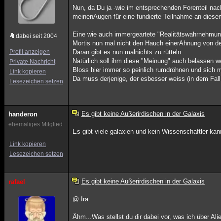
Nun, da Du ja -wie im entsprechenden Forenteil nac
meinenAugen für eine fundierte Teilnahme an diese
Eine wie auch immergeartete "Realitätswahrnehmung
dabei seit 2004
Mortis nun mal nicht den Hauch einerAhnung von dem
Profil anzeigen
Daran gibt es nun malnichts zu rütteln.
Natürlich soll ihm diese "Meinung" auch belassen we
Private Nachricht
Bloss hier immer so peinlich rumdröhnen und sich mi
Link kopieren
Da muss derjenige, der esbesser weiss (in dem Fall i
Lesezeichen setzen
Es gibt keine Außerirdischen in der Galaxis
handeron
ehemaliges Mitglied
Es gibt viele galaxien und kein Wissenschaftler 
Link kopieren
Lesezeichen setzen
Es gibt keine Außerirdischen in der Galaxis
rafael
@ Ira
Ähm...Was stellst du dir dabei vor, was ich über Ali