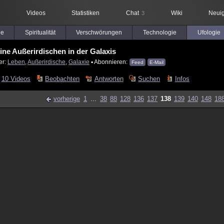
Videos
Statistiken
Chat
Wiki
Neuig
3
le
Spiritualität
Verschwörungen
Technologie
Ufologie
eine Außerirdischen in der Galaxis
er:
Leben
,
Außerirdische
,
Galaxie
▪ Abonnieren:
Feed
E-Mail
10 Videos
Beobachten
Antworten
Suchen
Infos
vorherige
1
...
38
88
128
136
137
138
139
140
148
18