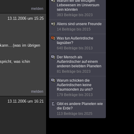
Warum wir die einzigen
Lebewesen im Universum
melden
sein könnten
383 Beiträge bis 2023
13.11.2006 um 15:25
Aliens sind unsere Freunde
14 Beiträge bis 2015
Was tun Außerirdische
tagsüber?
kann....(was im übrigen
640 Beiträge bis 2013
Der Mensch als
pricht, was ichin
Außerirdischer auf einem
anderen belebten Planeten
81 Beiträge bis 2023
Warum schicken die
Außerirdischen keine
Raumsonden zu uns?
melden
179 Beiträge bis 2013
13.11.2006 um 16:21
Gibt es andere Planeten wie
die Erde?
113 Beiträge bis 2025