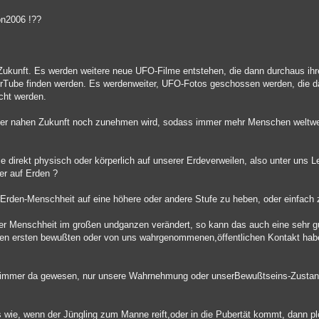
on2006 !??
Zukunft. Es werden weitere neue UFO-Filme entstehen, die dann durchaus ih
ourTube finden werden. Es werdenweiter, UFO-Fotos geschossen werden, die 
icht werden.
der nahen Zukunft noch zunehmen wird, sodass immer mehr Menschen weltwe
 direkt physisch oder körperlich auf unserer Erdeverweilen, also unter uns 
ier auf Erden ?
rden-Menschheit auf eine höhere oder andere Stufe zu heben, oder einfach 
r Menschheit im großen undganzen verändert, so kann das auch eine sehr g
den ersten bewußten oder von uns wahrgenommenen,öffentlichen Kontakt hab
hon immer da gewesen, nur unsere Wahrnehmung oder unserBewußtseins-Zustan
s wie, wenn der Jüngling zum Manne reift,oder in die Pubertät kommt, dann pl