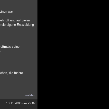
einen war.
hr oft und auf vielen
rdie eigene Entwicklung
oftmals seine
n.
chen, die fürihre
melden
13.11.2006 um 22:07