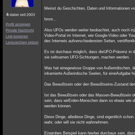
Meinst du Geschichten, Daten und Informationen v
dabei seit 2003
hmm...
Profil anzeigen
Also UFOs werden weiter beobachtet, auch noch in
Private Nachricht
Video-Portal im Internet, wie Google-Video oder Y
Link kopieren
des Internets aufverschiedensten Seiten, veröffentl
Lesezeichen setzen
Es ist durchaus möglich, dass dieUFO-Präsenz in 
sie seltsamen UFO-Sichtungen, machen werden.
Was hat einegewisse Gruppe von Außerirdischen, die
inkarnierte Außerirdische Seelen, für eineAufgabe h
Das Bewußtsein oder den Bewußtseins-Zustand derE
Ist das Bewußtsein oder das Massen-Bewußtsein de
sein, dass wirErden-Menschen dann so etwas wie 
werden können.
Diese Dinge, allediese Dinge, sind eigentlich sc
wahr, oder will sie nicht wahrnehmen.
Eingrobes Beispiel kann hierbei durchaus sein, das