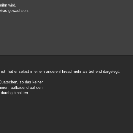
rihn wird.
i Gras gewachsen.
st, hat er selbst in einem anderenThread mehr als treffend dargelegt:
 Quatschen, so das keiner
hieren, aufbauend auf den
 durchgeknallten