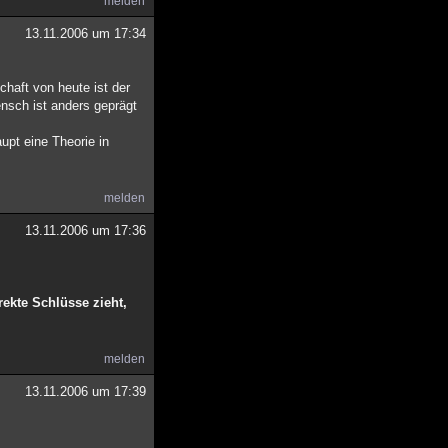
melden
13.11.2006 um 17:34
chaft von heute ist der
nsch ist anders geprägt
pt eine Theorie in
melden
13.11.2006 um 17:36
rekte Schlüsse zieht,
melden
13.11.2006 um 17:39