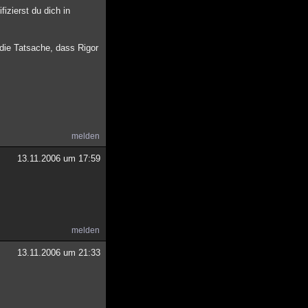
izierst du dich in
die Tatsache, dass Rigor
melden
13.11.2006 um 17:59
melden
13.11.2006 um 21:33