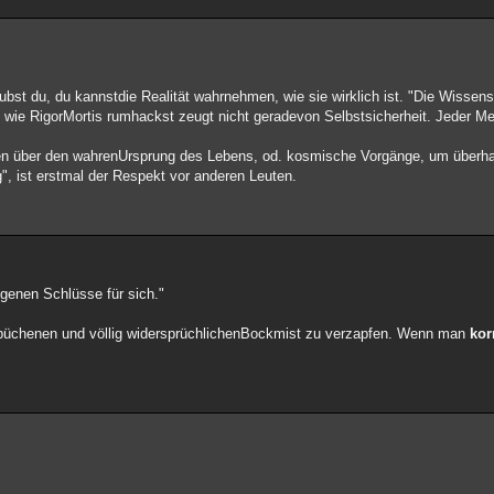
laubst du, du kannstdie Realität wahrnehmen, wie sie wirklich ist. "Die Wissens
 wie RigorMortis rumhackst zeugt nicht geradevon Selbstsicherheit. Jeder Me
en über den wahrenUrsprung des Lebens, od. kosmische Vorgänge, um überhau
g", ist erstmal der Respekt vor anderen Leuten.
igenen Schlüsse für sich."
ebüchenen und völlig widersprüchlichenBockmist zu verzapfen. Wenn man
kor