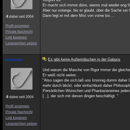
Er macht sich immer dünn, wenns mal wieder eng fü
Aber nur solange, bis er glaubt, über die Sache se
Dann legt er mit dem Mist von vorne los....
dabei seit 2004
Profil anzeigen
Private Nachricht
Link kopieren
Lesezeichen setzen
Es gibt keine Außerirdischen in der Galaxis
polyprion
Und warum die Masche von Rigor immer die gleiche i
Er weiß nicht weiter...
"Also sagen die sich,laß uns Irrsinnig dumm daher
mehr durch blickt, oder einfachbunt daher Philosop
Persönlichen Wünschen und Phantasieneines jeden
[...], der sich mit diesen dingen beschäftigt. "
dabei seit 2004
Profil anzeigen
Private Nachricht
Link kopieren
Lesezeichen setzen