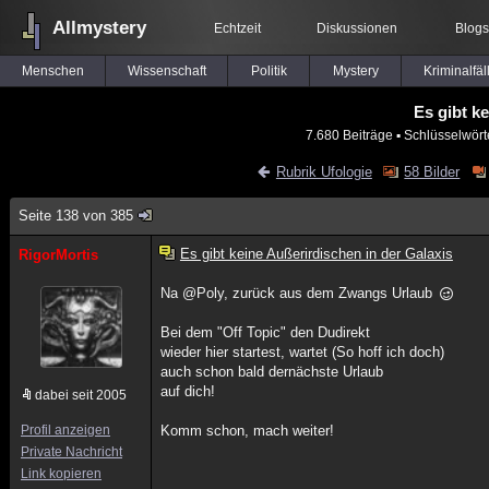
Allmystery
Echtzeit
Diskussionen
Blogs
Menschen
Wissenschaft
Politik
Mystery
Kriminalfäl
Es gibt k
7.680 Beiträge
▪ Schlüsselwört
Rubrik Ufologie
58 Bilder
Seite 138 von 385
Es gibt keine Außerirdischen in der Galaxis
RigorMortis
Na @Poly, zurück aus dem Zwangs Urlaub
Bei dem "Off Topic" den Dudirekt
wieder hier startest, wartet (So hoff ich doch)
auch schon bald dernächste Urlaub
auf dich!
dabei seit 2005
Profil anzeigen
Komm schon, mach weiter!
Private Nachricht
Link kopieren