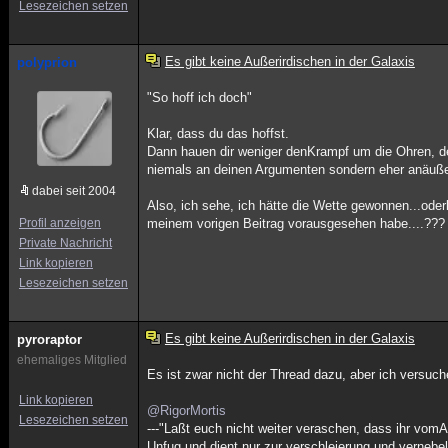
Lesezeichen setzen
Es gibt keine Außerirdischen in der Galaxis
polyprion
"So hoff ich doch"
Klar, dass du das hoffst.
Dann hauen dir weniger denKrampf um die Ohren, de
niemals an deinen Argumenten sondern eher anäuße
dabei seit 2004
Also, ich sehe, ich hätte die Wette gewonnen...od
Profil anzeigen
meinem vorigen Beitrag vorausgesehen habe....???
Private Nachricht
Link kopieren
Lesezeichen setzen
Es gibt keine Außerirdischen in der Galaxis
pyroraptor
ehemaliges Mitglied
Es ist zwar nicht der Thread dazu, aber ich versuc
Link kopieren
@RigorMortis
Lesezeichen setzen
---"Laßt euch nicht weiter veraschen, dass ihr vomA
Unfug und dient nur zur verschleierung und vernebe