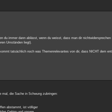
n du immer dann ablässt, wenn du weisst, dass man dir nichtwidersprechen 
ren Umständen liegt).
erkommt tatsächlich noch was Themenrelevantes von dir, dass NICHT dem ents
he mal, die Sache in Schwung zubringen:
ffen abstammt, ist völliger
ltdas Gehirn und unsere