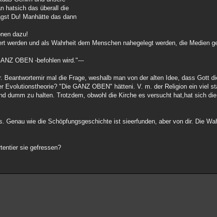
an hatsich das überall die
sagst Du! Manhätte das dann
onen dazu!
iziert werden und als Wahrheit dem Menschen nahegelegt werden, die Medien
ANZ OBEN -befohlen wird."---
 Beantwortemir mal die Frage, weshalb man von der alten Idee, dass Gott di
 Evolutionstheorie? "Die GANZ OBEN" hätteni. V. m. der Religion ein viel st
d dumm zu halten. Trotzdem, obwohl die Kirche es versucht hat,hat sich die
s. Genau wie die Schöpfungsgeschichte ist sieerfunden, aber von dir. Die Wahr
tentier sie gefressen?