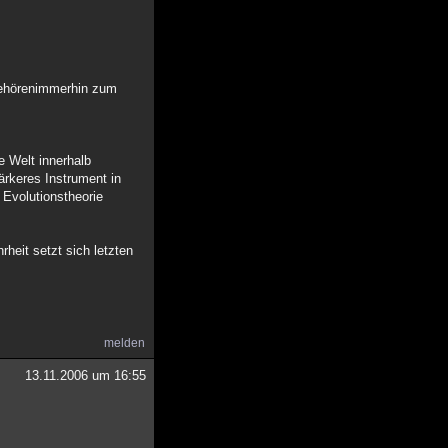
 gehörenimmerhin zum
e Welt innerhalb
ärkeres Instrument in
 Evolutionstheorie
heit setzt sich letzten
melden
13.11.2006 um 16:55