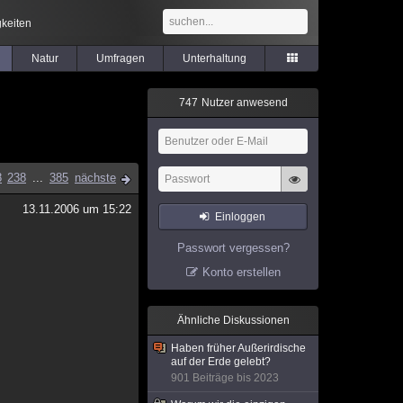
keiten
Natur
Umfragen
Unterhaltung
7
4
7
Nutzer anwesend
8
238
...
385
nächste
13.11.2006 um 15:22
Einloggen
Passwort vergessen?
Konto erstellen
Ähnliche Diskussionen
Haben früher Außerirdische
auf der Erde gelebt?
901 Beiträge bis 2023