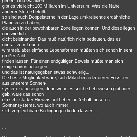
geben. Und Galaxien
gibt es vielleicht 100 Milliaren im Universum. Was die Nähe
Besucht
Teilgenommen
Alle
Neue
Geschlossen
anderer Sterne betrifft,
so sind auch Doppelsterne in der Lage umkreisende erdähnliche
Lesenswert
Schlüsselwörter
Planeten zu haben,
die auch in der bewohnbaren Zone liegen können. Und diese liegen
nun wirklich
dicht beieinander. Das muß natürlich nicht bedeuten, das es
überall vom Leben
wimmelt, aber einfache Lebensformen müßten sich schon in sehr
großer Zahl
finden lassen. Für einen endgültigen Beweis müßte man sich
einige davon besorgen
und das ist naturgegeben etwas schwierig...
Die beste Möglichkeit wäre, sich Mikroben oder deren Fossilien
aus unserem Sonnen-
system zu besorgen, denn wenn es solche Lebewesen gibt oder
gab, wäre das schon
ein sehr starker Hinweis auf Leben außerhalb unseres
Sonnensystems, wo auch immer
sich vergleichbare Bedingungen finden lassen...
...