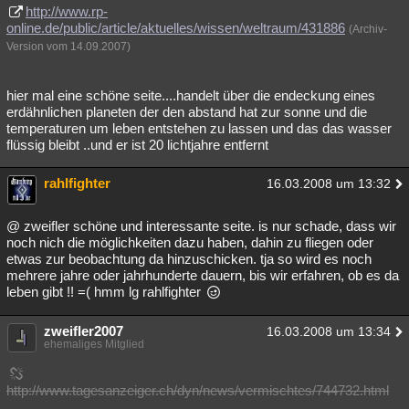
http://www.rp-
online.de/public/article/aktuelles/wissen/weltraum/431886
(Archiv-
Version vom 14.09.2007)
hier mal eine schöne seite....handelt über die endeckung eines
erdähnlichen planeten der den abstand hat zur sonne und die
temperaturen um leben entstehen zu lassen und das das wasser
flüssig bleibt ..und er ist 20 lichtjahre entfernt
rahlfighter
16.03.2008 um 13:32
@ zweifler schöne und interessante seite. is nur schade, dass wir
noch nich die möglichkeiten dazu haben, dahin zu fliegen oder
etwas zur beobachtung da hinzuschicken. tja so wird es noch
mehrere jahre oder jahrhunderte dauern, bis wir erfahren, ob es da
leben gibt !! =( hmm lg rahlfighter
zweifler2007
16.03.2008 um 13:34
ehemaliges Mitglied
http://www.tagesanzeiger.ch/dyn/news/vermischtes/744732.html