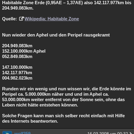
Habitable Zone Erde (0,95AE – 1,37AE) also 142.117.977km bis
204.949.083km.
Quelle:
Wikipedia: Habitable Zone
Nun wieder den Aphel und den Peripel rausgekramt
204.949.083km
152.100.000km Aphel
052.849.083km
147.100.000km
142.117.977km
004.982.023km
Runden wir ein wenig und nun wissen wir, die Erde könnte im
Peripel ca. 5.000.000km näher und und im Aphel ca.
53.000.000km weiter entfernt von der Sonne sein, ohne das
Leben nicht hätte entstehen können.
Solche Fragen kann man sich selber recht einfach mit Hilfe
des Internets beantworten.
wolf359
16.03.2008 um 00:32