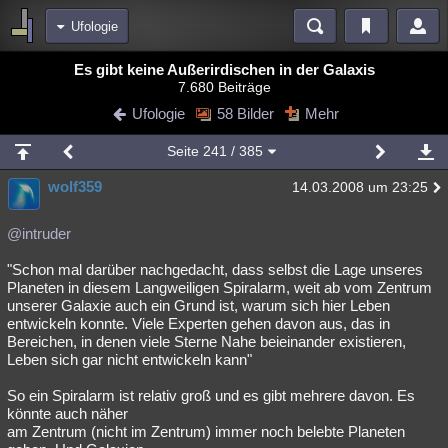
Ufologie
Bereiche
Es gibt keine Außerirdischen in der Galaxis
7.680 Beiträge
Echtzeit
Diskussionen
Blogs
Videos
Statistiken
Ufologie
58 Bilder
Mehr
Chat
Wiki
Neuigkeiten
2
Seite
241
/ 385
meine Rubriken
wolf359
14.03.2008 um 23:25
Menschen
Wissenschaft
Politik
Mystery
Kriminalfälle
Spiritualität
Verschwörungen
Technologie
Ufologie
@intruder
"Schon mal darüber nachgedacht, dass selbst die Lage unseres
Natur
Umfragen
Unterhaltung
Planeten in diesem Langweiligen Spiralarm, weit ab vom Zentrum
weitere Rubriken
unserer Galaxie auch ein Grund ist, warum sich hier Leben
entwickeln konnte. Viele Experten gehen davon aus, das in
Philosophie
Träume
Orte
Esoterik
Literatur
Bereichen, in denen viele Sterne Nahe beieinander existieren,
Leben sich gar nicht entwickeln kann"
Astronomie
Helpdesk
Gruppen
Gaming
Filme
So ein Spiralarm ist relativ groß und es gibt mehrere davon. Es
Musik
Clash
Verbesserungen
Allmystery
English
könnte auch näher
am Zentrum (nicht im Zentrum) immer noch belebte Planeten
Übersichten