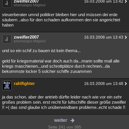
zweifler2007
16.03.2008 um 13:42
ehemaliges Mitglied
steuerberater umnd politiker bleiben hier und müssen dei erde
säubern ..also für den schaden aufkommen den sie angerichtet
haben
zweifler2007
16.03.2008 um 13:43
ehemaliges Mitglied
und so ein schif zu bauen ist kein thema...
geld für kriegsmaterial war doch auch da...mann sollte mall alle
kriegs maschienen...und schrottplätze durch rechnen...da
bekommste locker 5 solcher schiffe zusammen
rahlfighter
16.03.2008 um 13:48
ja das schon. aber der antrieb dürfte leider nach wie vor ein sehr
großes problem sein. erst recht für luftschiffe dieser größe zweifler
!! =( das sind glaube ich unüberwindbare probleme..echt schade !!
weiter
Seite 241 von 385