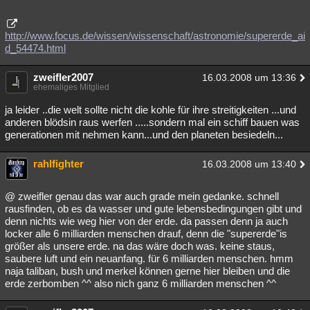
http://www.focus.de/wissen/wissenschaft/astronomie/supererde_ai
d_54474.html
zweifler2007
16.03.2008 um 13:36
ehemaliges Mitglied
ja leider ..die welt sollte nicht die kohle für ihre streitigkeiten ...und
anderen blödsin raus werfen .....sondern mal ein schiff bauen was
generationen mit nehmen kann...und den planeten besiedeln...
rahlfighter
16.03.2008 um 13:40
@ zweifler genau das war auch grade mein gedanke. schnell
rausfinden, ob es da wasser und gute lebensbedingungen gibt und
denn nichts wie weg hier von der erde. da passen denn ja auch
locker alle 6 milliarden menschen drauf, denn die "supererde"is
größer als unsere erde. na das wäre doch was. keine staus,
saubere luft und ein neuanfang. für 6 milliarden menschen. hmm
naja taliban, bush und merkel können gerne hier bleiben und die
erde zerbomben ^^ also nich ganz 6 milliarden menschen ^^