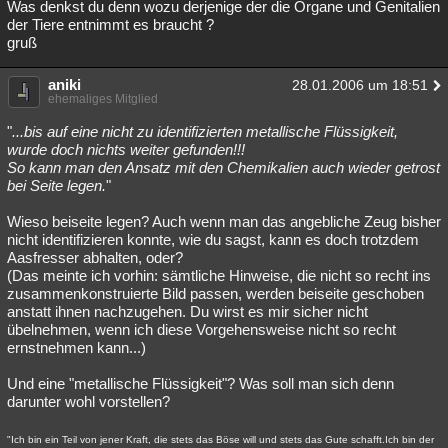
Was denkst du denn wozu derjenige der die Organe und Genitalien
der Tiere entnimmt es braucht ?
gruß
aniki
28.01.2006 um 18:51
ehemaliges Mitglied
"
...bis auf eine nicht zu identifizierten metallische Flüssigkeit,
wurde doch nichts weiter gefunden!!!
So kann man den Ansatz mit den Chemikalien auch wieder getrost
bei Seite legen.
"
Wieso beiseite legen? Auch wenn man das angebliche Zeug bisher
nicht identifizieren konnte, wie du sagst, kann es doch trotzdem
Aasfresser abhalten, oder?
(Das meinte ich vorhin: sämtliche Hinweise, die nicht so recht ins
zusammenkonstruierte Bild passen, werden beiseite geschoben
anstatt ihnen nachzugehen. Du wirst es mir sicher nicht
übelnehmen, wenn ich diese Vorgehensweise nicht so recht
ernstnehmen kann...)
Und eine "metallische Flüssigkeit"? Was soll man sich denn
darunter wohl vorstellen?
"Ich bin ein Teil von jener Kraft, die stets das Böse will und stets das Gute schafft.Ich bin der