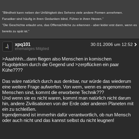
"Blindheit kann neben der Unfähigkeit des Sehens viele andere Formen annehmen.
Fanatiker sind häufig in ihren Gedanken blind, Führer in ihren Herzen."
"Die Geschichte erlaubt uns, das Offensichtliche zu erkennen - aber leider erst dann, wenn es
bereits zu spät ist."
xpq101
30.01.2006 um 12:52
ehemaliges Mitglied
>Aaahhhh...dann fliegen also Menschen in komischen
Flugobjekten durch die Gegend und >zerpflücken ein paar
Kühe????
Das wäre natürlich durch aus denkbar, nur würde das wiederum
eine weitere Frage aufwerfen. Von wem, wenn es angenommen
Menschen sind, kommt die erworbene Technik???
Und wenn sie es nicht waren, kommt man natürlich nicht darum
hin, andere Zivilisationen von der Erde oder anderen Planeten mit
ein zu schleißen.
Irgendjemand ist immerhin dafür verantwortlich, ob nun Mensch
oder auch nicht und das kannst selbst du nicht leugnen!