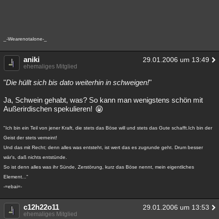
_-Wearenotalone-_
aniki
29.01.2006 um 13:49
ehemaliges Mitglied
"
Die hüllt sich bis dato weiterhin in schweigen!
"
Ja, Schwein gehabt, was? So kann man wenigstens schön mit
Außerirdischen spekulieren!
"Ich bin ein Teil von jener Kraft, die stets das Böse will und stets das Gute schafft.Ich bin der
Geist der stets verneint!
Und das mit Recht; denn alles was entsteht, ist wert das es zugrunde geht. Drum besser
wär's, daß nichts entstünde.
So ist denn alles was ihr Sünde, Zerstörung, kurz das Böse nennt, mein eigentliches
Element..."
-=ebai=-
c12h22o11
29.01.2006 um 13:53
ehemaliges Mitglied