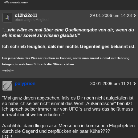
_-Wearenotalone-_
c12h22o11
29.01.2006 um 14:23
ehemaliges Mitglied
"...wie wäre es mal über eine Quellenangabe von dir, wenn du
eh immer soviel zu wissen glaubst!"
Ich schrieb lediglich, daß mir nichts Gegenteiliges bekannt ist.
Um jemandem das Wasser reichen zu können, sollte man zuerst einmal in Erfahrung
bringen, in welchem Schrank die Gläser stehen.
-=ebai=-
polyprion
30.01.2006 um 11:21
"Mal ganz davon abgesehen, falls es Dir noch nicht aufgefallen ist,
so habe ich selber nicht einmal das Wort „Außerirdische“ benutzt
Ich sprach selber immer nur von UFO´s und was das heißt muss
ich wohl nicht weiter erläutern."
Aaahhhh...dann fliegen also Menschen in komischen Flugobjekten
durch die Gegend und zerpflücken ein paar Kühe????
LOL!