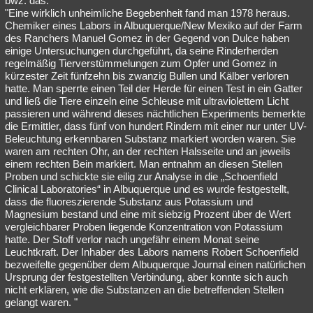
bwz. das:
"Eine wirklich unheimliche Begebenheit fand man 1978 heraus.
Chemiker eines Labors in Albuquerque/New Mexiko auf der Farm
des Ranchers Manuel Gomez in der Gegend von Dulce haben
einige Untersuchungen durchgeführt, da seine Rinderherden
regelmäßig Tierverstümmelungen zum Opfer und Gomez in
kürzester Zeit fünfzehn bis zwanzig Bullen und Kälber verloren
hatte. Man sperrte einen Teil der Herde für einen Test in ein Gatter
und ließ die Tiere einzeln eine Schleuse mit ultraviolettem Licht
passieren und während dieses nächtlichen Experiments bemerkte
die Ermittler, dass fünf von hundert Rindern mit einer nur unter UV-
Beleuchtung erkennbaren Substanz markiert worden waren. Sie
waren am rechten Ohr, an der rechten Halsseite und an jeweils
einem rechten Bein markiert. Man entnahm an diesen Stellen
Proben und schickte sie eilig zur Analyse in die „Schoenfield
Clinical Laboratories“ in Albuquerque und es wurde festgestellt,
dass die fluoreszierende Substanz aus Potassium und
Magnesium bestand und eine mit siebzig Prozent über de Wert
vergleichbarer Proben liegende Konzentration von Potassium
hatte. Der Stoff verlor nach ungefähr einem Monat seine
Leuchtkraft. Der Inhaber des Labors namens Robert Schoenfield
bezweifelte gegenüber dem Albuquerque Journal einen natürlichen
Ursprung der festgestellten Verbindung, aber konnte sich auch
nicht erklären, wie die Substanzen an die betreffenden Stellen
gelangt waren. "