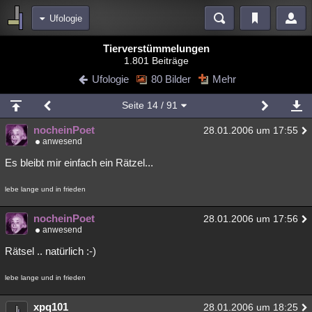
Ufologie
Bereiche
Tierverstümmelungen
1.801 Beiträge
Echtzeit
Diskussionen
Blogs
Videos
Statistiken
Ufologie
80 Bilder
Mehr
Chat
Wiki
Neuigkeiten
Seite
14
/ 91
meine Rubriken
nocheinPoet
28.01.2006 um 17:55
Menschen
Wissenschaft
Politik
Mystery
Kriminalfälle
anwesend
Spiritualität
Verschwörungen
Technologie
Ufologie
Es bleibt mir einfach ein Rätzel...
Natur
Umfragen
Unterhaltung
lebe lange und in frieden
weitere Rubriken
nocheinPoet
28.01.2006 um 17:56
Philosophie
anwesend
Träume
Orte
Esoterik
Literatur
Rätsel .. natürlich :-)
Astronomie
Helpdesk
Gruppen
Gaming
Filme
lebe lange und in frieden
Musik
Clash
Verbesserungen
Allmystery
English
Übersichten
xpq101
28.01.2006 um 18:25