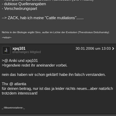
- dubiose Quellenangaben
- Verschwörungspart
--> ZACK, hab ich meine "Cattle mutilations".......
Nichts in der Biologie ergibt Sinn, außer im Lichte der Evolution (Theodosius Dobzhansky)
-=ebai=-
xpq101
30.01.2006 um 13:03
ehemaliges Mitglied
>@ Aniki und xpq101
>Irgendwie redet ihr aneinander vorbei.
nein das haben wir schon geklärt! habe ihn falsch verstanden.
Thx @ atlantia
für deinen beitrag, nur ist das ja leider nichts neues...aber natürlich
trotzdem interessant!
_-Wearenotalone-_