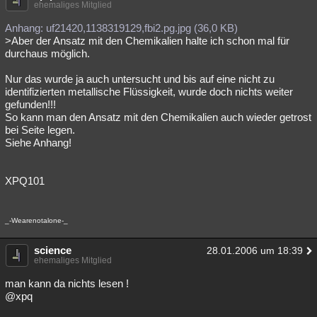
ehemaliges Mitglied
Besucht
Teilgenommen
Alle
Neue
Geschlossen
Anhang: uf21420,1138319129,fbi2.pg.jpg (36,0 KB)
>Aber der Ansatz mit den Chemikalien halte ich schon mal für
Lesenswert
Schlüsselwörter
durchaus möglich.
Nur das wurde ja auch untersucht und bis auf eine nicht zu
identifizierten metallische Flüssigkeit, wurde doch nichts weiter
gefunden!!!
So kann man den Ansatz mit den Chemikalien auch wieder getrost
bei Seite legen.
Siehe Anhang!
XPQ101
_-Wearenotalone-_
science
28.01.2006 um 18:39
ehemaliges Mitglied
man kann da nichts lesen !
@xpq