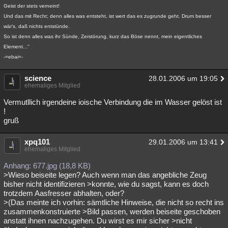
Geist der stets verneint!
Und das mit Recht; denn alles was entsteht, ist wert das es zugrunde geht. Drum besser
wär's, daß nichts entstünde.
So ist denn alles was ihr Sünde, Zerstörung, kurz das Böse nennt, mein eigentliches
Element..."
-=ebai=-
science
28.01.2006 um 19:05
ehemaliges Mitglied
Vermutllich irgendeine ioische Verbindung die im Wasser gelöst ist
!
gruß
xpq101
29.01.2006 um 13:41
ehemaliges Mitglied
Anhang: 677.jpg (18,8 KB)
>Wieso beiseite legen? Auch wenn man das angebliche Zeug
bisher nicht identifizieren >konnte, wie du sagst, kann es doch
trotzdem Aasfresser abhalten, oder?
>(Das meinte ich vorhin: sämtliche Hinweise, die nicht so recht ins
zusammenkonstruierte >Bild passen, werden beiseite geschoben
anstatt ihnen nachzugehen. Du wirst es mir sicher >nicht