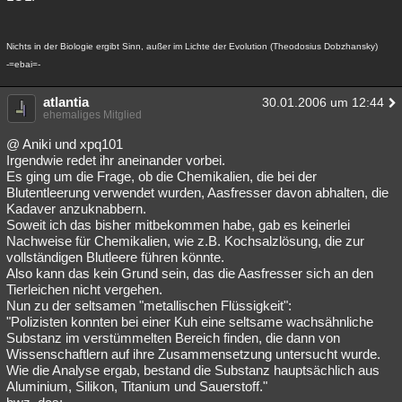
Nichts in der Biologie ergibt Sinn, außer im Lichte der Evolution (Theodosius Dobzhansky)
-=ebai=-
atlantia
30.01.2006 um 12:44
ehemaliges Mitglied
@ Aniki und xpq101
Irgendwie redet ihr aneinander vorbei.
Es ging um die Frage, ob die Chemikalien, die bei der
Blutentleerung verwendet wurden, Aasfresser davon abhalten, die
Kadaver anzuknabbern.
Soweit ich das bisher mitbekommen habe, gab es keinerlei
Nachweise für Chemikalien, wie z.B. Kochsalzlösung, die zur
vollständigen Blutleere führen könnte.
Also kann das kein Grund sein, das die Aasfresser sich an den
Tierleichen nicht vergehen.
Nun zu der seltsamen "metallischen Flüssigkeit":
"Polizisten konnten bei einer Kuh eine seltsame wachsähnliche
Substanz im verstümmelten Bereich finden, die dann von
Wissenschaftlern auf ihre Zusammensetzung untersucht wurde.
Wie die Analyse ergab, bestand die Substanz hauptsächlich aus
Aluminium, Silikon, Titanium und Sauerstoff."