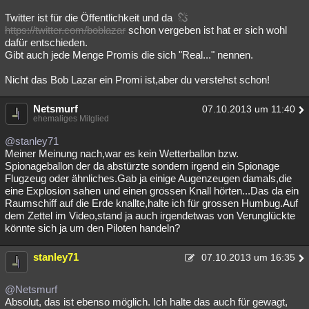
Twitter ist für die Öffentlichkeit und da
https://twitter.com/boblazar
schon vergeben ist hat er sich wohl
dafür entschieden.
Gibt auch jede Menge Promis die sich "Real..." nennen.
Nicht das Bob Lazar ein Promi ist,aber du verstehst schon!
Netsmurf
07.10.2013 um 11:40
ehemaliges Mitglied
@stanley71
Meiner Meinung nach,war es kein Wetterballon bzw.
Spionageballon der da abstürzte sondern irgend ein Spionage
Flugzeug oder ähnliches.Gab ja einige Augenzeugen damals,die
eine Explosion sahen und einen grossen Knall hörten...Das da ein
Raumschiff auf die Erde knallte,halte ich für grossen Humbug.Auf
dem Zettel im Video,stand ja auch irgendetwas von Verunglückte
könnte sich ja um den Piloten handeln?
stanley71
07.10.2013 um 16:35
@Netsmurf
Absolut, das ist ebenso möglich. Ich halte das auch für gewagt,