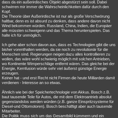
dass da ein außerirdisches Objekt abgestürzt sein soll. Dabei
schwirren mir immer die Wahrscheinlichkeiten dafür durch den
Kopf.
Die Theorie über Außerirdische ist nur als große Verschwörung
haltbar, denn es ist absurd zu denken, dass andere davon nicht
Wind bekommen würden. Russland, China, Indien, die Europäer
alle müssten schweigenn und das Thema herunterspielen. Das
halte ich für unmöglich.
Ich gehe aber schon davon aus, dass es Technologien gibt die uns
bisher vorenthalten werden, da sie noch zu revolutionär für die
Menschen sind. Regierungen neigen dazu alles kontrollieren zu
wollen, das wäre wohl schwierig möglich mit solchen Antrieben,
wo Kontinente Wimperschläge entfernt wären. Das gleiche bei der
Energie, Kernfusion würde sehr viel äußerst günstige Energie
erzeugen.
Keiner hat - und erst Recht nicht Firmen die heute Milliarden damit
verdienen - Interesse an so etwas.
Ähnlich wie bei der Speichertechnologie von Akkus. Bosch z.B.
baut tausende Teile für Autos, die mit dem Elektroantrieb absolut
gegenstandslos werden würden (z.B. ganze Einspritzsysteme für
Diesel-und Ottomotoren). Bosch beschäftigt aber auch tausende
Mitarbeiter.
Die Politik muss sich um das Gesamtbild kümmern und ein