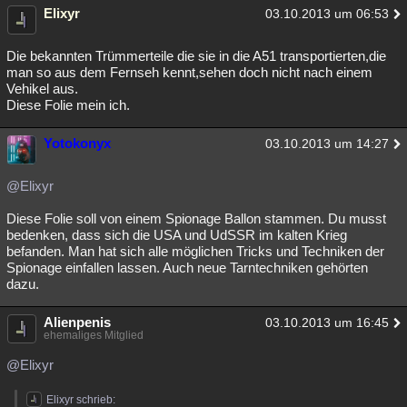
Elixyr
03.10.2013 um 06:53
Besucht
Teilgenommen
Alle
Neue
Geschlossen
Die bekannten Trümmerteile die sie in die A51 transportierten,die
Lesenswert
Schlüsselwörter
man so aus dem Fernseh kennt,sehen doch nicht nach einem
Vehikel aus.
Diese Folie mein ich.
Yotokonyx
03.10.2013 um 14:27
@Elixyr
Diese Folie soll von einem Spionage Ballon stammen. Du musst
bedenken, dass sich die USA und UdSSR im kalten Krieg
befanden. Man hat sich alle möglichen Tricks und Techniken der
Spionage einfallen lassen. Auch neue Tarntechniken gehörten
dazu.
Alienpenis
03.10.2013 um 16:45
ehemaliges Mitglied
@Elixyr
Elixyr schrieb: