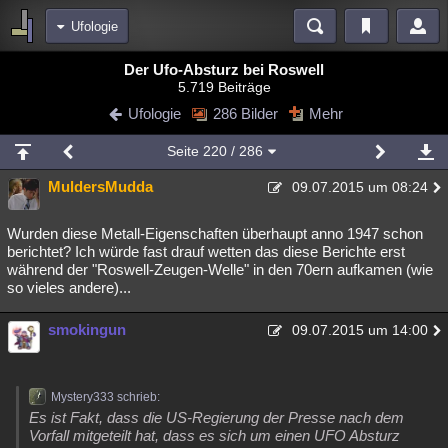
Ufologie
Bereiche
Der Ufo-Absturz bei Roswell
5.719 Beiträge
Echtzeit
Diskussionen
Blogs
Videos
Statistiken
Ufologie
286 Bilder
Mehr
Chat
Wiki
Neuigkeiten
Seite
220
/ 286
meine Rubriken
MuldersMudda
09.07.2015 um 08:24
Menschen
Wissenschaft
Politik
Mystery
Kriminalfälle
Spiritualität
Verschwörungen
Technologie
Ufologie
Wurden diese Metall-Eigenschaften überhaupt anno 1947 schon
berichtet? Ich würde fast drauf wetten das diese Berichte erst
während der "Roswell-Zeugen-Welle" in den 70ern aufkamen (wie
Natur
Umfragen
Unterhaltung
so vieles andere)...
weitere Rubriken
smokingun
Philosophie
Träume
Orte
Esoterik
09.07.2015 um 14:00
Literatur
Astronomie
Helpdesk
Gruppen
Gaming
Filme
Mystery333 schrieb:
Musik
Clash
Verbesserungen
Allmystery
English
Es ist Fakt, dass die US-Regierung der Presse nach dem
Vorfall mitgeteilt hat, dass es sich um einen UFO Absturz
Übersichten