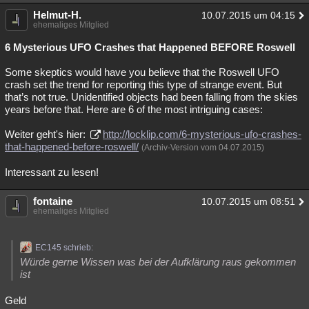
Helmut-H.
10.07.2015 um 04:15
ehemaliges Mitglied
6 Mysterious UFO Crashes that Happened BEFORE Roswell
Some skeptics would have you believe that the Roswell UFO
crash set the trend for reporting this type of strange event. But
that’s not true. Unidentified objects had been falling from the skies
years before that. Here are 6 of the most intriguing cases:
Weiter geht's hier:
http://locklip.com/6-mysterious-ufo-crashes-
that-happened-before-roswell/
(Archiv-Version vom 04.07.2015)
Interessant zu lesen!
fontaine
10.07.2015 um 08:51
ehemaliges Mitglied
EC145 schrieb:
Würde gerne Wissen was bei der Aufklärung raus gekommen
ist
Geld