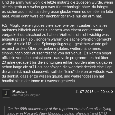
Und die army wär wohl die letzte instanz die zugeben würde, wenn
sie ein gerät aus weiss gott was für technologie hätte. du hängst
es sicher auch nicht an die grosse glocke wenn du den 6er im lotto
hast. wenn dann wars der nachbar der links nur ein arm hat.
P.S. Möglichkeiten gibt es viele aber wie beim zaubertrick ist es
meistens hilfreich auf das zu achten was einem der verstand
vorgaukelt durchschaut zu haben. Vielleicht ist nicht wichtig was
abgestürzt sein soll, sondern warum die sache öffentlich gemacht
wurde. Als die U2 - das Spionageflugzeug - gesichtet wurde gab
es auch artikel. Über betrunkene piloten, wetterphänomene,
einbildungen oder ausserirdische von der venus. Es kamen sogar
offizielle von ufo komissionen - das volle programm. es hat über
20 jahre gedauert bis die sichtungen erklärt wurden aber da gab es
schon lange die sr71 als nachfolger. die wahrheit deckelt eine lüge
die wahr ist. nach clausewitz soll der "feind" denken er wüsste was
du denkst, dass er zu wissen glaubt. und währenddessen hat
houdini nie in der tonne mit wasser gesteckt.
Marsian
11.07.2015 um 20:44
ehemaliges Mitglied
On the 68th anniversary of the reported crash of an alien flying
saucer in Roswell, New Mexico, nuclear physicist and UFO