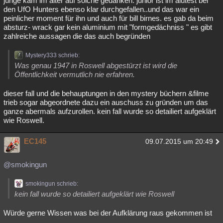
junge kam im alter auf solche gedanken. junior ist im alutest bei
den UfO Hunters ebenso klar durchgefallen..und das war ein
peinlicher moment für ihn und auch für bill birnes. es gab da beim
absturz- wrack gar kein aluminium mit "formgedächniss " es gibt
zahlreiche aussagen die das auch begründen
Mystery333 schrieb:
Was genau 1947 in Roswell abgestürzt ist wird die
Öffentlichkeit vermutlich nie erfahren.
dieser fall und die behauptungen in den mystery büchern &filme
trieb sogar abgeordnete dazu ein auschuss zu gründen um das
ganze abermals aufzurollen. kein fall wurde so detailiert aufgeklärt
wie Roswell.
EC145
09.07.2015 um 20:49
@smokingun
smokingun schrieb:
kein fall wurde so detailiert aufgeklärt wie Roswell
Würde gerne Wissen was bei der Aufklärung raus gekommen ist