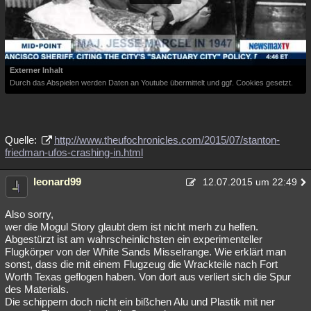
Externer Inhalt
Durch das Abspielen werden Daten an Youtube übermittelt und ggf. Cookies gesetzt.
Quelle:
http://www.theufochronicles.com/2015/07/stanton-
friedman-ufos-crashing-in.html
leonard99
12.07.2015 um 22:49
Also sorry,
wer die Mogul Story glaubt dem ist nicht merh zu helfen.
Abgestürzt ist am wahrscheinlichsten ein experimenteller
Flugkörper von der White Sands Misselrange. Wie erklärt man
sonst, dass die mit einem Flugzeug die Wrackteile nach Fort
Worth Texas geflogen haben. Von dort aus verliert sich die Spur
des Materials.
Die schippern doch nicht ein bißchen Alu und Plastik mit ner