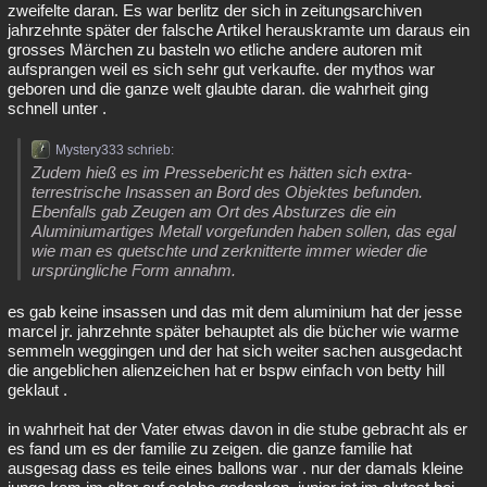
zweifelte daran. Es war berlitz der sich in zeitungsarchiven
jahrzehnte später der falsche Artikel herauskramte um daraus ein
grosses Märchen zu basteln wo etliche andere autoren mit
aufsprangen weil es sich sehr gut verkaufte. der mythos war
geboren und die ganze welt glaubte daran. die wahrheit ging
schnell unter .
Mystery333 schrieb:
Zudem hieß es im Pressebericht es hätten sich extra-
terrestrische Insassen an Bord des Objektes befunden.
Ebenfalls gab Zeugen am Ort des Absturzes die ein
Aluminiumartiges Metall vorgefunden haben sollen, das egal
wie man es quetschte und zerknitterte immer wieder die
ursprüngliche Form annahm.
es gab keine insassen und das mit dem aluminium hat der jesse
marcel jr. jahrzehnte später behauptet als die bücher wie warme
semmeln weggingen und der hat sich weiter sachen ausgedacht
die angeblichen alienzeichen hat er bspw einfach von betty hill
geklaut .
in wahrheit hat der Vater etwas davon in die stube gebracht als er
es fand um es der familie zu zeigen. die ganze familie hat
ausgesag dass es teile eines ballons war . nur der damals kleine