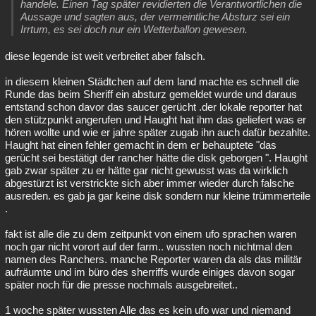
handele. Einen Tag später revidierten die Verantwortlichen die
Besucht
Teilgenommen
Alle
Neue
Geschlossen
Aussage und sagten aus, der vermeintliche Absturz sei ein
Irrtum, es sei doch nur ein Wetterballon gewesen.
Lesenswert
Schlüsselwörter
diese legende ist weit verbreitet aber falsch.
in diesem kleinen Städtchen auf dem land machte es schnell die
Runde das beim Sheriff ein absturz gemeldet wurde und daraus
entstand schon davor das saucer gerücht .der lokale reporter hat
den stützpunkt angerufen und Haught hat ihm das geliefert was er
hören wollte und wie er jahre später zugab ihn auch dafür bezahlte.
Haught hat einen fehler gemacht in dem er behauptete "das
gerücht sei bestätigt der rancher hätte die disk geborgen ". Haught
gab zwar später zu er hätte gar nicht gewusst was da wirklich
abgestürzt ist verstrickte sich aber immer wieder durch falsche
ausreden. es gab ja gar keine disk sondern nur kleine trümmerteile
.
fakt ist alle die zu dem zeitpunkt von einem ufo sprachen waren
noch gar nicht vorort auf der farm.. wussten noch nichtmal den
namen des Ranchers. manche Reporter waren da als das militär
aufräumte und im büro des sherriffs wurde einiges davon sogar
später noch für die presse nochmals ausgebreitet..
1 woche später wussten Alle das es kein ufo war und niemand