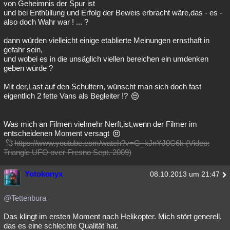
von Geheimnis der Spur ist
und bei Enthüllung und Erfolg der Beweis erbracht wäre,das - es -
also doch Wahr war ! ... ?
dann würden vielleicht einige etablierte Meinungen ernsthaft in
gefahr sein,
und wobei es in die unsäglich viellen bereichen ein umdenken
geben würde ?
Mit der,Last auf den Schultern, wünscht man sich doch fast
eigentlich 2 fette Vans als Begleiter !?
Was mich an Filmen vielmehr Nerft,ist,wenn der Filmer im
entscheidenen Moment versagt
https://www.youtube.com/watch?v=G_kJnYJ0C6k (Video:
Triangle UFO over Fresno Sept. 2009)
Yotokonyx
08.10.2013 um 21:47
@Tettenbura
Das klingt im ersten Moment nach Helikopter. Mich stört generell,
das es eine schlechte Qualität hat.