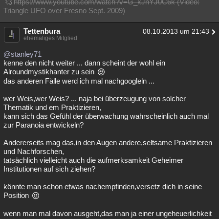
https://www.youtube.com/watch?v=G_kJnYJ0C6k (Video:
Triangle UFO over Fresno Sept. 2009)
Tettenbura
08.10.2013 um 21:43
ehemaliges Mitglied
@stanley71
kenne den nicht weiter ... dann scheint der wohl ein
Alroundmystikhanter zu sein
das anderen Fälle werd ich mal nachgoogleln ...
wer Weis,wer Weis? ... naja bei überzeugung von solcher
Thematik und em Praktizieren,
kann sich das Gefühl der überwachung wahrscheinlich auch mal
zur Paranoia entwickeln?
Andererseits mag das,in den Augen andere,seltsame Praktizieren
und Nachforschen,
tatsächlich vielleicht auch die aufmerksamkeit Geheimer
Institutionen auf sich ziehen?
könnte man schon etwas nachempfinden,versetz dich in seine
Position
wenn man mal davon ausgeht,das man ja einer ungeheuerlichkeit