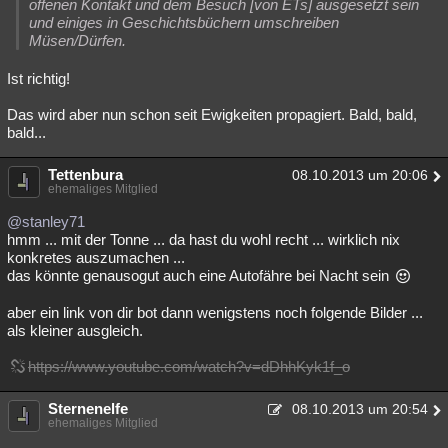
offenen Kontakt und dem Besuch [von ETs] ausgesetzt sein
und einiges in Geschichtsbüchern umschreiben
Müsen/Dürfen.
Ist richtig!
Das wird aber nun schon seit Ewigkeiten propagiert. Bald, bald,
bald...
Tettenbura
08.10.2013 um 20:06
ehemaliges Mitglied
@stanley71
hmm ... mit der Tonne ... da hast du wohl recht ... wirklich nix
konkretes auszumachen ...
das könnte genausogut auch eine Autofähre bei Nacht sein
aber ein link von dir bot dann wenigstens noch folgende Bilder ...
als kleiner ausgleich.
https://www.youtube.com/watch?v=dDhhKyk1f_o
Sternenelfe
08.10.2013 um 20:54
ehemaliges Mitglied