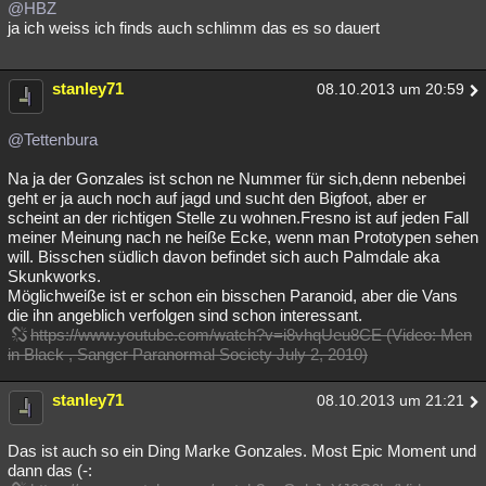
@HBZ
ja ich weiss ich finds auch schlimm das es so dauert
stanley71
08.10.2013 um 20:59
@Tettenbura
Na ja der Gonzales ist schon ne Nummer für sich,denn nebenbei
geht er ja auch noch auf jagd und sucht den Bigfoot, aber er
scheint an der richtigen Stelle zu wohnen.Fresno ist auf jeden Fall
meiner Meinung nach ne heiße Ecke, wenn man Prototypen sehen
will. Bisschen südlich davon befindet sich auch Palmdale aka
Skunkworks.
Möglichweiße ist er schon ein bisschen Paranoid, aber die Vans
die ihn angeblich verfolgen sind schon interessant.
https://www.youtube.com/watch?v=i8vhqUeu8CE (Video: Men
in Black , Sanger Paranormal Society July 2, 2010)
stanley71
08.10.2013 um 21:21
Das ist auch so ein Ding Marke Gonzales. Most Epic Moment und
dann das (-: