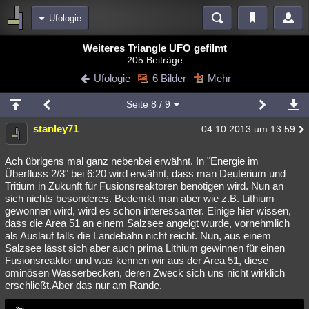
Ufologie
Bereiche
Weiteres Triangle UFO gefilmt
205 Beiträge
Echtzeit
Diskussionen
Blogs
Videos
Statistiken
Ufologie
6 Bilder
Mehr
Chat
Wiki
Neuigkeiten
2
Seite
8
/ 9
meine Rubriken
stanley71
04.10.2013 um 13:59
Menschen
Wissenschaft
Politik
Mystery
Kriminalfälle
Spiritualität
Verschwörungen
Technologie
Ufologie
Ach übrigens mal ganz nebenbei erwähnt. In "Energie im
Überfluss 2/3" bei 6:20 wird erwähnt, dass man Deuterium und
Tritium in Zukunft für Fusionsreaktoren benötigen wird. Nun an
Natur
Umfragen
Unterhaltung
sich nichts besonderes. Bedemkt man aber wie z.B. Lithium
weitere Rubriken
gewonnen wird, wird es schon interessanter. Einige hier wissen,
dass die Area 51 an einem Salzsee angelgt wurde, vornehmlich
Philosophie
Träume
Orte
Esoterik
Literatur
als Auslauf falls die Landebahn nicht reicht. Nun, aus einem
Salzsee lässt sich aber auch prima Lithium gewinnen für einen
Astronomie
Helpdesk
Gruppen
Gaming
Filme
Fusionsreaktor und was kennen wir aus der Area 51, diese
ominösen Wasserbecken, deren Zweck sich uns nicht wirklich
Musik
Clash
Verbesserungen
Allmystery
English
erschließt.Aber das nur am Rande.
Übersichten