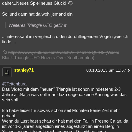
daher...Neues Spiel,neues Glück!
So! und dann hat da wohl jemand ein
Weiteres Triangle UFO gefilmt
... interessant im vergleich zu den durchfliegenden Vögeln ,wie ich
finde ...
https://www.youtube.com/watch?v=z4b1oSQ6IH8 (Video:
Black Triangle UFO Hovers Over Southampton)
stanley71
08.10.2013 um 11:57
@Tettenbura
Das Video mit dem "neuen" Triangle ist schon mindestens 2-3
Jahre alt.Na ja was soll man dazu sagen...keine Ahnung was das
sein soll.
Ich habe leider für sowas schon seit Monaten keine Zeit mehr
gehabt.
Wenn du Lust hast schau dir halt mal den Fall in Fresno,Ca an, da
ist vor 1-2 jahren angeblich eines abgestürzt an einen Berg in
Sanger, wenn ich mcih recht erinnere. Da gibt es auch