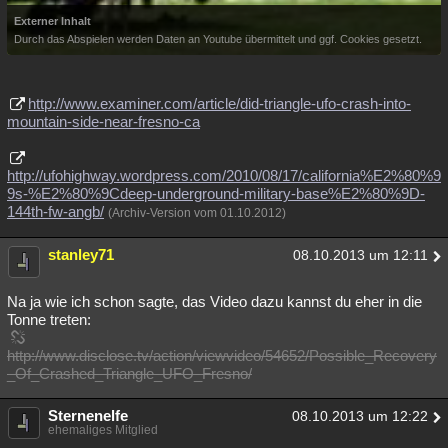
Externer Inhalt
Durch das Abspielen werden Daten an Youtube übermittelt und ggf. Cookies gesetzt.
http://www.examiner.com/article/did-triangle-ufo-crash-into-
mountain-side-near-fresno-ca
http://ufohighway.wordpress.com/2010/08/17/california%E2%80%9
9s-%E2%80%9Cdeep-underground-military-base%E2%80%9D-
144th-fw-angb/
(Archiv-Version vom 01.10.2012)
stanley71
08.10.2013 um 12:11
Na ja wie ich schon sagte, das Video dazu kannst du eher in die
Tonne treten:
http://www.disclose.tv/action/viewvideo/54652/Possible_Recovery
_Of_Crashed_Triangle_UFO_Fresno/
Sternenelfe
08.10.2013 um 12:22
ehemaliges Mitglied