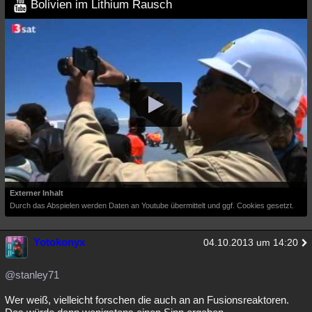
Bolivien im Lithium Rausch
Besucht
Teilgenommen
Alle
Neue
Geschlossen
Lesenswert
Schlüsselwörter
Externer Inhalt
Durch das Abspielen werden Daten an Youtube übermittelt und ggf. Cookies gesetzt.
Yotokonyx
04.10.2013 um 14:20
@stanley71
Wer weiß, vielleicht forschen die auch an an Fusionsreaktoren.