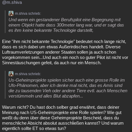
@m.shiva
Besucht
Teilgenommen
Alle
Neue
Geschlossen
m.shiva schrieb:
Lesenswert
Schlüsselwörter
Und wenn ein gestandener Berufspilot eine Begegnung mit
einem Objekt hatte dass 300meter lang war, und er sagt das
es ihm keine bekannte Technologie darstellt,
Eine "ihm nicht bekannte Technologie" bedeutet noch lange nicht,
dass es sich dabei um etwas Außerirdisches handelt. Diverse
Luftraumverletzungen anderer Staaten sollen ja auch schon
vorgekommen sein...Und auch ein noch so guter Pilot ist nicht vor
Sinnestäuschungen gefeit, da auch nur ein Mensch.
m.shiva schrieb:
Us-Geheimprojekte spielen sicher auch eine grosse Rolle im
Ufo-Phänomen, aber ich denke mal nicht, das es Amis sind
die zu tausenden Vieh oder andere Tiere evtl. auch Menschen
verstümmeln und alles Blut abzapfen...
Warum nicht? Du hast doch selber grad erwähnt, dass deiner
Meinung nach US-Geheimprojekte eine Rolle spielen? Wie gut
weißt du denn über diese Geheimprojekte Bescheid, dass du
menschliche Absicht absolut ausschließen kannst? Und warum
eigentlich sollte ET so etwas tun?