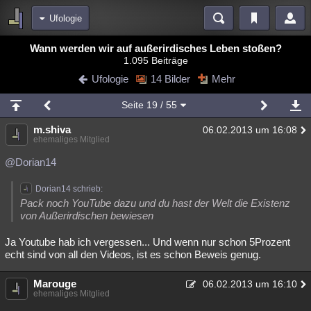
Ufologie
Bereiche
Wann werden wir auf außerirdisches Leben stoßen?
1.095 Beiträge
Echtzeit
Diskussionen
Blogs
Videos
Statistiken
Ufologie
14 Bilder
Mehr
Chat
Wiki
Neuigkeiten
3
Seite
19
/ 55
meine Rubriken
m.shiva
06.02.2013 um 16:08
Menschen
Wissenschaft
Politik
Mystery
Kriminalfälle
ehemaliges Mitglied
Spiritualität
Verschwörungen
Technologie
Ufologie
@Dorian14
Natur
Umfragen
Unterhaltung
Dorian14 schrieb:
Pack noch YouTube dazu und du hast der Welt die Existenz
weitere Rubriken
von Außerirdischen bewiesen
Philosophie
Träume
Orte
Esoterik
Literatur
Ja Youtube hab ich vergessen... Und wenn nur schon 5Prozent
echt sind von all den Videos, ist es schon Beweis genug.
Astronomie
Helpdesk
Gruppen
Gaming
Filme
Marouge
Musik
Clash
Verbesserungen
Allmystery
English
06.02.2013 um 16:10
ehemaliges Mitglied
Übersichten