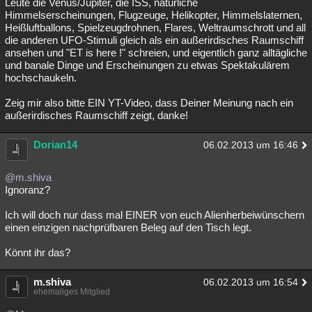
Leute die Venus/Jupiter, die ISS, natürliche
Himmelserscheinungen, Flugzeuge, Helikopter, Himmelslaternen,
Heißluftballons, Spielzeugdrohnen, Flares, Weltraumschrott und all
die anderen UFO-Stimuli gleich als ein außerirdisches Raumschiff
ansehen und "ET is here !" schreien, und eigentlich ganz alltägliche
und banale Dinge und Erscheinungen zu etwas Spektakulärem
hochschaukeln.
Zeig mir also bitte EIN YT-Video, dass Deiner Meinung nach ein
außerirdisches Raumschiff zeigt, danke!
Dorian14
06.02.2013 um 16:46
@m.shiva
Ignoranz?
Ich will doch nur dass mal EINER von euch Alienherbeiwünschern
einen einzigen nachprüfbaren Beleg auf den Tisch legt.
Könnt ihr das?
m.shiva
06.02.2013 um 16:54
ehemaliges Mitglied