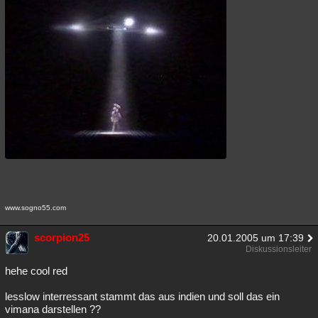
www.sogno55.com
scorpion25
20.01.2005 um 17:39
Diskussionsleiter
hehe cool red
lesslow interressant stammt das aus indien und soll das ein
vimana darstellen ??