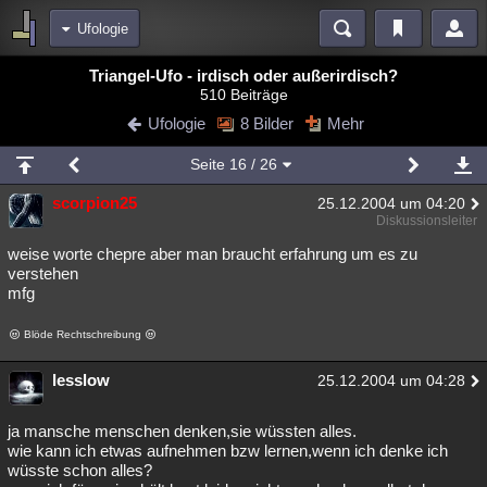
Ufologie
Bereiche
Triangel-Ufo - irdisch oder außerirdisch?
510 Beiträge
Echtzeit
Diskussionen
Blogs
Videos
Statistiken
Ufologie
8 Bilder
Mehr
Chat
Wiki
Neuigkeiten
Seite
16
/ 26
meine Rubriken
scorpion25
25.12.2004 um 04:20
Menschen
Wissenschaft
Politik
Mystery
Kriminalfälle
Diskussionsleiter
Spiritualität
Verschwörungen
Technologie
Ufologie
weise worte chepre aber man braucht erfahrung um es zu
verstehen
mfg
Natur
Umfragen
Unterhaltung
weitere Rubriken
Blöde Rechtschreibung
Philosophie
Träume
Orte
Esoterik
Literatur
lesslow
25.12.2004 um 04:28
Astronomie
Helpdesk
Gruppen
Gaming
Filme
ja mansche menschen denken,sie wüssten alles.
Musik
Clash
Verbesserungen
Allmystery
English
wie kann ich etwas aufnehmen bzw lernen,wenn ich denke ich
wüsste schon alles?
Übersichten