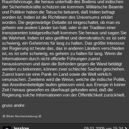
Raumfahrzeuge, die heraus unterhalb des Bodens und indischen
der Sicherheitskräfte schützen sie kommen. Militärische Beamte
und Politiker haben die Tatsache bekannt, daß Indien befragt
worden ist. Indien ist die Richtlinien des Universums erklärt
worden. Die gegenwärtige Debatte ist eingeschaltet, ob man es
geheim wie andere Länder tun hält, oder in der Tradition einer
transparenten totalgesellschaft kommen Sie heraus und sagen Sie
die Wahrheit. Indien ist also geöffnet und demokratisch; es ist sehr
schwierig, ein Geheimnis für lang zu halten. Das größte Interesse
der Regierung ist heute das, das in anderen Ländern verschieden
ist, es ist sehr schwierig, es geheim zu halten für lang. Wenn die
Informationen durch nicht offizielle Führungen zuerst
herauskommen und dann die Behörden gegen die Wand betätigt
werden zu bekennen, können zwei schlechte Sachen geschehen.
Zuerst kann sie eine Panik im Land sowie die Welt wirklich
verursachen. Zweitens wird die Weise, welche die indische Politik,
das Anordnenbeteiligte laufen gelassen wird, aus Energie in keiner
Zeit I heraus geworfen es überhaupt gefunden wird, daß die
Regierung solche Informationen von der Öffentlichkeit zurückhielt.
gruss andre
Blöde Rechtschreibung
lesslow
09.01.2005 um 15:34