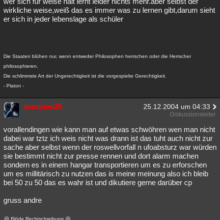
wer sich für weise hält lernt leider nichts mehr.aber selbst der
wirkliche weise,weiß das es immer was zu lernen gibt,darum sieht
Besucht
Teilgenommen
Alle
Neue
Geschlossen
er sich in jeder lebenslage als schüler
Lesenswert
Schlüsselwörter
Die Staaten blühen nur, wenn entweder Philosophen herrschen oder die Herrscher
philosophieren.
Die schlimmste Art der Ungerechtigkeit ist die vorgespielte Gerechtigkeit.
- Platon -
scorpion25
25.12.2004 um 04:33
Diskussionsleiter
vorallendingen wie kann man auf etwas schwöhren wen man nicht
dabei war tztz ich weis nicht was drann ist das tuht auch nicht zur
sache aber selbst wenn der roswellvorfall n ufoabsturz war würden
sie bestimmt nicht zur presse rennen und dort alarm machen
sondern es in einem hangar transportieren um es zu erforschen
um es millitärisch zu nutzen das is meine meinung also ich bleib
bei 50 zu 50 das es wahr ist und dikutiere gerne darüber cp
gruss andre
Blöde Rechtschreibung